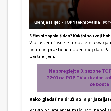
Ksenija Filipič - TOP4 tekmovalka
FOT
S čim si zapolniš dan? Kakšni so tvoji hobi
V prostem času se predvsem ukvarjam
ne mine praktično noben moj dan. Pa s
partnerjem.
Ne spreglejte 3. sezone TOP
22:00 na POP TV ali kadar k
če boste 
Kako gledaš na družino in prijateljst
Pravih prijateljev je malo. Moj naboljš