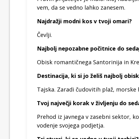
vem, da se vedno lahko zanesem.
Najdražji modni kos v tvoji omari?
Čevlji.
Najbolj nepozabne počitnice do seda
Obisk romantičnega Santorinija in Kr
Destinacija, ki si jo želiš najbolj obis
Tajska. Zaradi čudovitih plaž, morske 
Tvoj največji korak v življenju do sed
Prehod iz javnega v zasebni sektor, ko
vodenje svojega podjetja.
Tri stvari, ki so vedno v tvoji torbici?