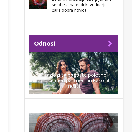
se obeta napredek, vodnarje
čaka dobra novica
Odnosi
3 razlogi za pogoste poletne
prepire med partnerji in kako jih
rešiti
OGLAS