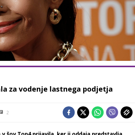
ala za vodenje lastnega podjetja
2
v šov Top4 prijavila, ker ji oddaja predstavlja