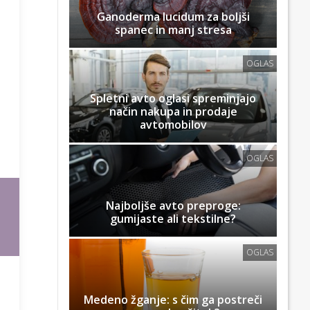
Ganoderma lucidum za boljši
spanec in manj stresa
OGLAS
Spletni avto oglasi spreminjajo
način nakupa in prodaje
avtomobilov
OGLAS
Najboljše avto preproge:
gumijaste ali tekstilne?
OGLAS
Medeno žganje: s čim ga postreči