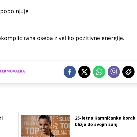
zpopolnjuje.
komplicirana oseba z veliko pozitivne energije.
TEKMOVALKA
di
25-letna Kamničanka korak
bližje do svojih sanj