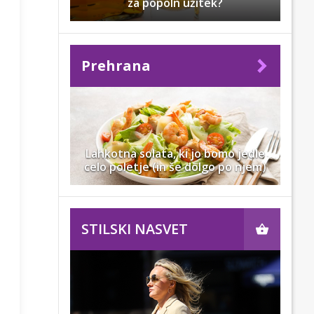
za popoln užitek?
Prehrana
Lahkotna solata, ki jo bomo jedle
celo poletje (in še dolgo po njem)
STILSKI NASVET