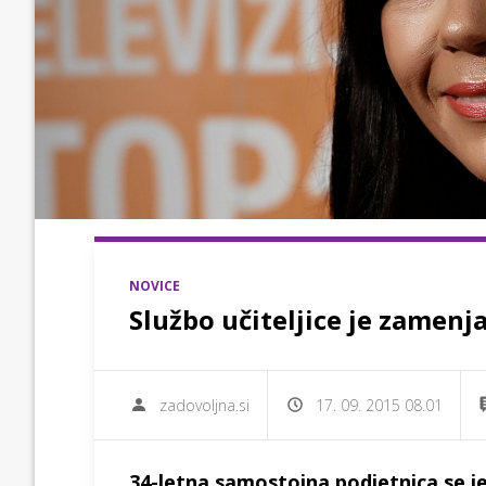
NOVICE
Službo učiteljice je zamenj
zadovoljna.si
17. 09. 2015 08.01
34-letna samostojna podjetnica se je 