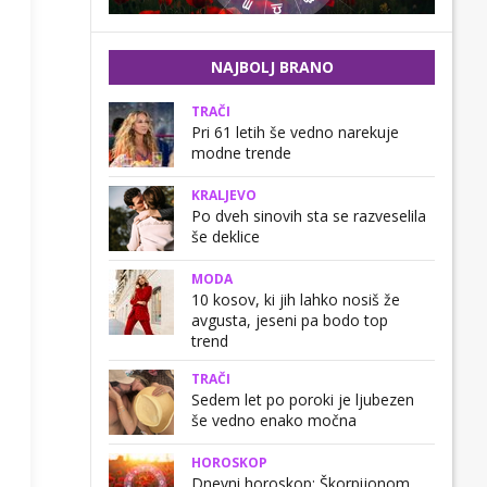
NAJBOLJ BRANO
TRAČI
Pri 61 letih še vedno narekuje
modne trende
KRALJEVO
Po dveh sinovih sta se razveselila
še deklice
MODA
10 kosov, ki jih lahko nosiš že
avgusta, jeseni pa bodo top
trend
TRAČI
Sedem let po poroki je ljubezen
še vedno enako močna
HOROSKOP
Dnevni horoskop: Škorpijonom