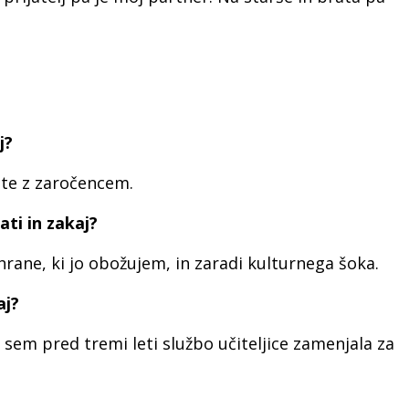
j?
ete z zaročencem.
kati in zakaj?
hrane, ki jo obožujem, in zaradi kulturnega šoka.
aj?
 sem pred tremi leti službo učiteljice zamenjala za