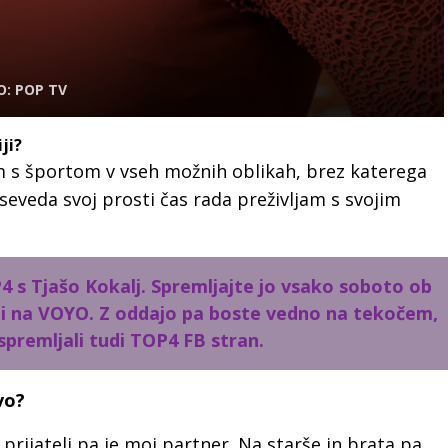
O: POP TV
ji?
 s športom v vseh možnih oblikah, brez katerega
eveda svoj prosti čas rada preživljam s svojim
4 s Tjašo Kokalj. Spremljajte jo vsako soboto ob
oli na VOYO. Z oddajo pa boste vedno na tekočem,
spremljali tudi TOP4 FB stran.
vo?
i prijatelj pa je moj partner. Na starše in brata pa