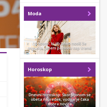
Moda
10 kosov, ki jih lahko nosiš že
avgusta, jeseni pa bodo top trend
Horoskop
Dnevni horoskop: Škorpijonom se
obeta napredek, vodnarje čaka
dobra novica