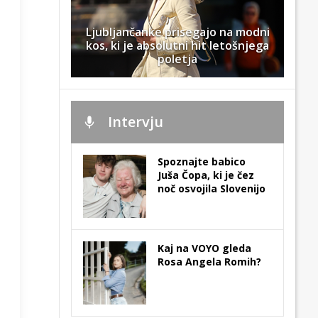
Ljubljančanke prisegajo na modni
kos, ki je absolutni hit letošnjega
poletja
Intervju
Spoznajte babico
Juša Čopa, ki je čez
noč osvojila Slovenijo
Kaj na VOYO gleda
Rosa Angela Romih?