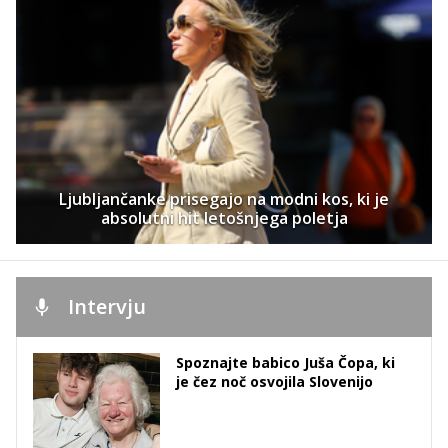
Ljubljančanke prisegajo na modni kos, ki je
absolutni hit letošnjega poletja
Intervju
Spoznajte babico Juša Čopa, ki
je čez noč osvojila Slovenijo