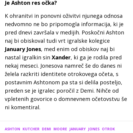
Je Ashton res očka?
K ohranitvi in ponovni oživitvi njunega odnosa
nedvomno ne bo pripomogla informacija, ki je
pred dnevi završala v medijih. Poskočni Ashton
naj bi obiskoval tudi vrt igralske kolegice
January Jones
, med enim od obiskov naj bi
nastal igralkin sin
Xander
, ki ga je rodila pred
nekaj meseci. Jonesova namreč še do danes ni
želela razkriti identitete otrokovega očeta, s
postavnim Ashtonom pa sta si delila posteljo,
preden se je igralec poročil z Demi. Nihče od
vpletenih govorice o domnevnem očetovstvu še
ni komentiral.
ASHTON
KUTCHER
DEMI
MOORE
JANUARY
JONES
OTROK