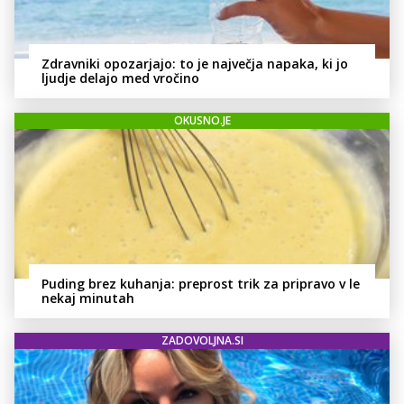
Zdravniki opozarjajo: to je največja napaka, ki jo
ljudje delajo med vročino
OKUSNO.JE
Puding brez kuhanja: preprost trik za pripravo v le
nekaj minutah
ZADOVOLJNA.SI