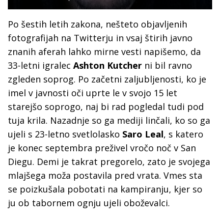
Po šestih letih zakona, nešteto objavljenih
fotografijah na Twitterju in vsaj štirih javno
znanih aferah lahko mirne vesti napišemo, da
33-letni igralec
Ashton Kutcher
ni bil ravno
zgleden soprog. Po začetni zaljubljenosti, ko je
imel v javnosti oči uprte le v svojo 15 let
starejšo soprogo, naj bi rad pogledal tudi pod
tuja krila. Nazadnje so ga mediji linčali, ko so ga
ujeli s 23-letno svetlolasko
Saro Leal
, s katero
je konec septembra preživel vročo noč v San
Diegu. Demi je takrat pregorelo, zato je svojega
mlajšega moža postavila pred vrata. Vmes sta
se poizkušala pobotati na kampiranju, kjer so
ju ob tabornem ognju ujeli oboževalci.