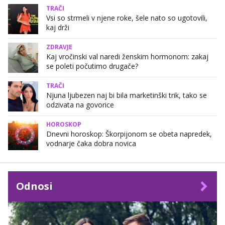
TRAČI
Vsi so strmeli v njene roke, šele nato so ugotovili,
kaj drži
ZDRAVJE
Kaj vročinski val naredi ženskim hormonom: zakaj
se poleti počutimo drugače?
TRAČI
Njuna ljubezen naj bi bila marketinški trik, tako se
odzivata na govorice
HOROSKOP
Dnevni horoskop: Škorpijonom se obeta napredek,
vodnarje čaka dobra novica
Odnosi