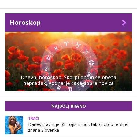
Horoskop
Dnevni horoskop: Škorpijonom se obeta
napredek, vodnarje čaka dobra novica
NAJBOLJ BRANO
TRAČI
Danes praznuje 53. rojstni dan, tako dobro je videti
znana Slovenka