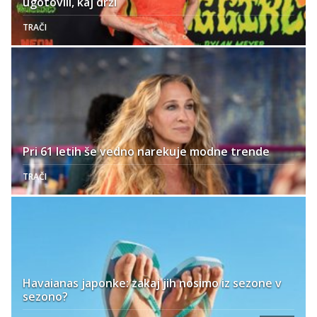
ugotovili, kaj drži
TRAČI
Pri 61 letih še vedno narekuje modne trende
TRAČI
Havaianas japonke: zakaj jih nosimo iz sezone v
sezono?