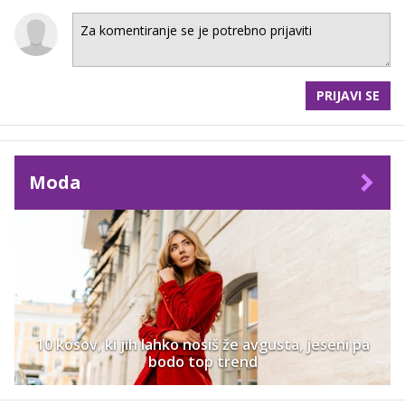
PRIJAVI SE
Moda
10 kosov, ki jih lahko nosiš že avgusta, jeseni pa
bodo top trend