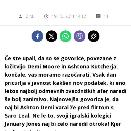
Z.M.
19. 10. 2011 14.12
11
Če ste upali, da so se govorice, povezane z
ločitvijo Demi Moore in Ashtona Kutcherja,
končale, vas moramo razočarati. Vsak dan
pricurlja v javnost kakšen nov podatek, ki eno
letos najbolj odmevnih zvezdniških afer naredi
še bolj zanimivo. Najnovejša govorica je, da
naj bi Ashton Demi varal že pred flirtom s
Saro Leal. Ne le to, svoji igralski kolegici
January Jones naj bi celo naredil otroka! Kjer