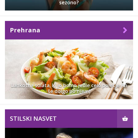
sezono?
Prehrana
Lahkotna solata, ki jo bomo jedle celo poletje (in
še dolgo po njem)
STILSKI NASVET