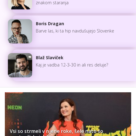
znakom staranja
Boris Dragan
Barve las, ki ta hip navdušujejo Slovenke
Blaž Slaviček
Kaj je vadba 12-3-30 in ali res deluje?
Vsi so strmeli v njene roke, šele nato so