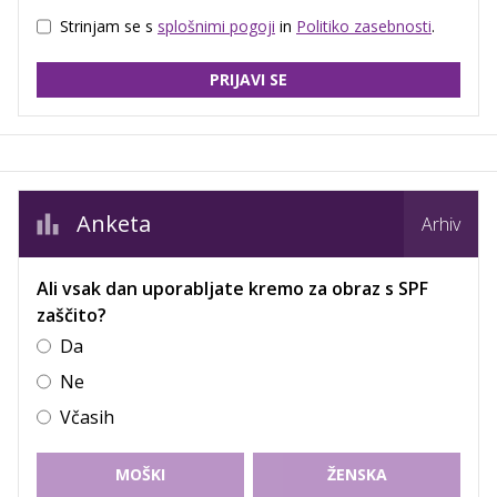
Strinjam se s
splošnimi pogoji
in
Politiko zasebnosti
.
PRIJAVI SE
Anketa
Arhiv
Ali vsak dan uporabljate kremo za obraz s SPF
zaščito?
Da
Ne
Včasih
MOŠKI
ŽENSKA