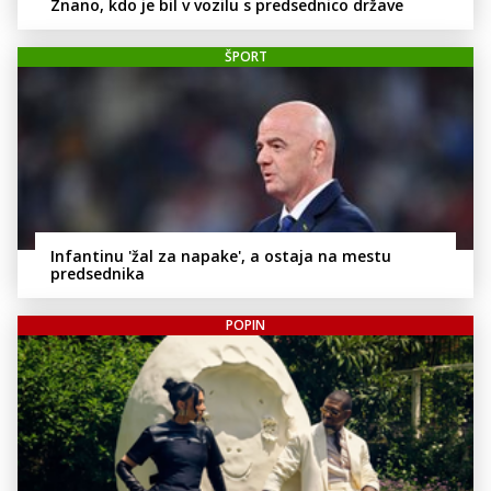
Znano, kdo je bil v vozilu s predsednico države
ŠPORT
Infantinu 'žal za napake', a ostaja na mestu
predsednika
POPIN