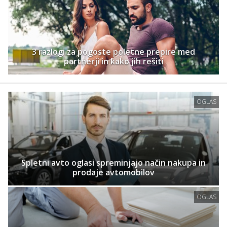
3 razlogi za pogoste poletne prepire med
partnerji in kako jih rešiti
OGLAS
Spletni avto oglasi spreminjajo način nakupa in
prodaje avtomobilov
OGLAS