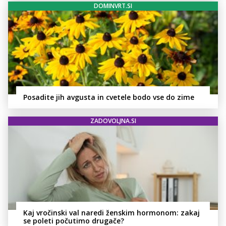
DOMINVRT.SI
Posadite jih avgusta in cvetele bodo vse do zime
ZADOVOLJNA.SI
Kaj vročinski val naredi ženskim hormonom: zakaj
se poleti počutimo drugače?