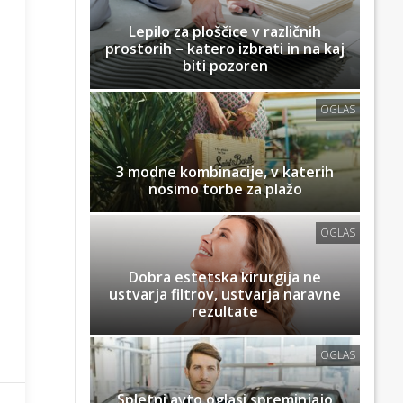
Lepilo za ploščice v različnih
prostorih – katero izbrati in na kaj
biti pozoren
OGLAS
3 modne kombinacije, v katerih
nosimo torbe za plažo
OGLAS
Dobra estetska kirurgija ne
ustvarja filtrov, ustvarja naravne
rezultate
OGLAS
Spletni avto oglasi spreminjajo