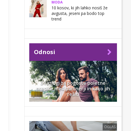
MODA
10 kosov, ki jih lahko nosiš že
avgusta, jeseni pa bodo top
trend
Odnosi
3 razlogi za pogoste poletne
prepire med partnerji in kako jih
rešiti
OGLAS