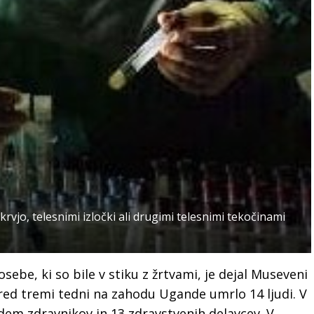
vjo, telesnimi izločki ali drugimi telesnimi tekočinami
sebe, ki so bile v stiku z žrtvami, je dejal Museveni
pred tremi tedni na zahodu Ugande umrlo 14 ljudi. V
edem zdravnikov in 13 zdravstvenih delavcev. V