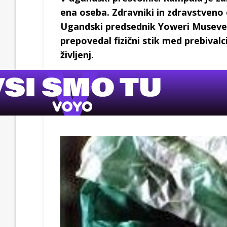
ena oseba. Zdravniki in zdravstveno
Ugandski predsednik Yoweri Museven
prepovedal fizični stik med prebivalc
življenj.