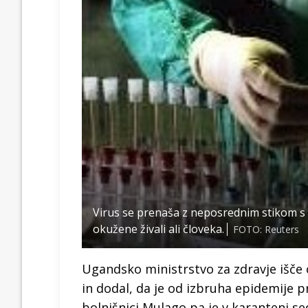
Virus se prenaša z neposrednim stikom s kr
okužene živali ali človeka.
FOTO: Reuters
Ugandsko ministrstvo za zdravje išče o
in dodal, da je od izbruha epidemije 
bolnišnici Mulago pa je v karanteni s