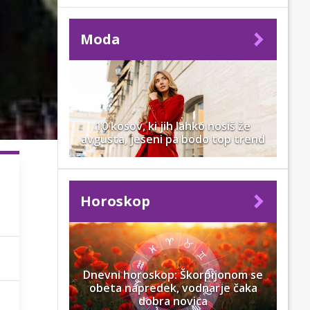
Moda
10 kosov, ki jih lahko nosiš že
avgusta, jeseni pa bodo top trend
Horoskop
Dnevni horoskop: Škorpijonom se
obeta napredek, vodnarje čaka
dobra novica