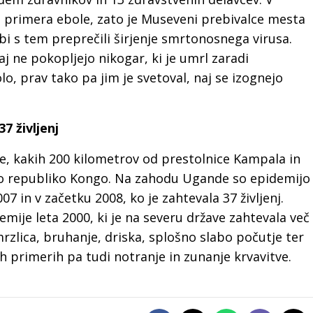
a primera ebole, zato je Museveni prebivalce mesta
 bi s tem preprečili širjenje smrtonosnega virusa.
j ne pokopljejo nikogar, ki je umrl zaradi
 prav tako pa jim je svetoval, naj se izognejo
7 življenj
le, kakih 200 kilometrov od prestolnice Kampala in
o republiko Kongo. Na zahodu Ugande so epidemijo
07 in v začetku 2008, ko je zahtevala 37 življenj.
mije leta 2000, ki je na severu države zahtevala več
rzlica, bruhanje, driska, splošno slabo počutje ter
ih primerih pa tudi notranje in zunanje krvavitve.