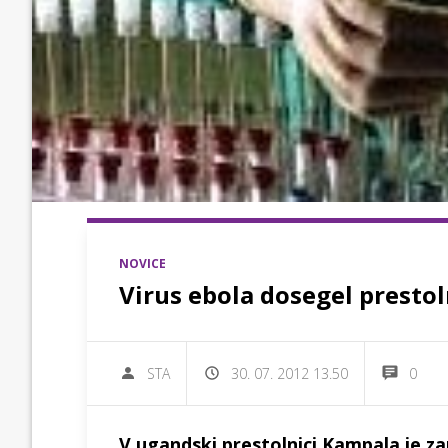
NOVICE
Virus ebola dosegel presto
STA
30. 07. 2012 13.50
0
V ugandski prestolnici Kampala je z