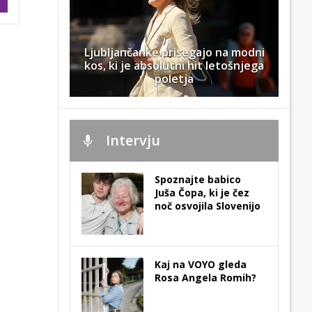
Ljubljančanke prisegajo na modni
kos, ki je absolutni hit letošnjega
poletja
Intervju
Spoznajte babico
Juša Čopa, ki je čez
noč osvojila Slovenijo
Kaj na VOYO gleda
Rosa Angela Romih?