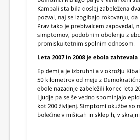
Kampali sta bila doslej zabeležena dv
pozval, naj se izogibajo rokovanju, da
Prav tako je prebivalcem zapovedal, na
simptomov, podobnim obolenju z ebolo,
promiskuitetnim spolnim odnosom.
Leta 2007 in 2008 je ebola zahtevala 3
Epidemija je izbruhnila v okrožju Kiba
50 kilometrov od meje z Demokratičn
ebole nazadnje zabeležili konec leta 20
Ljudje pa se še vedno spominjajo epide
kot 200 življenj. Simptomi okužbe so m
bolečine v mišicah in sklepih, v skrajn