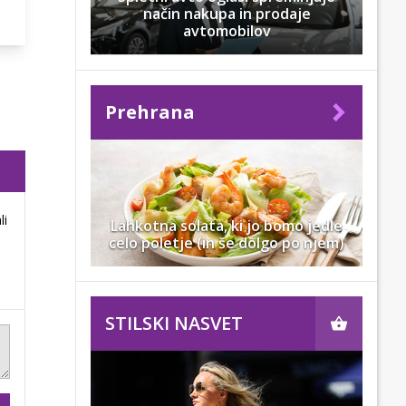
način nakupa in prodaje
avtomobilov
Prehrana
li
Lahkotna solata, ki jo bomo jedle
celo poletje (in še dolgo po njem)
STILSKI NASVET