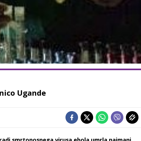
lnico Ugande
aradi smrtonosnega virusa ebola umrla najmanj