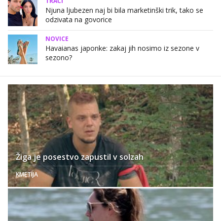
TRAČI
Njuna ljubezen naj bi bila marketinški trik, tako se
odzivata na govorice
NOVICE
Havaianas japonke: zakaj jih nosimo iz sezone v
sezono?
Žiga je posestvo zapustil v solzah
KMETIJA