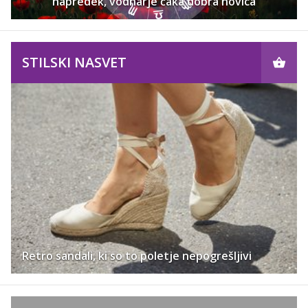
napredek, vodnarje čaka dobra novica
STILSKI NASVET
Retro sandali, ki so to poletje nepogrešljivi