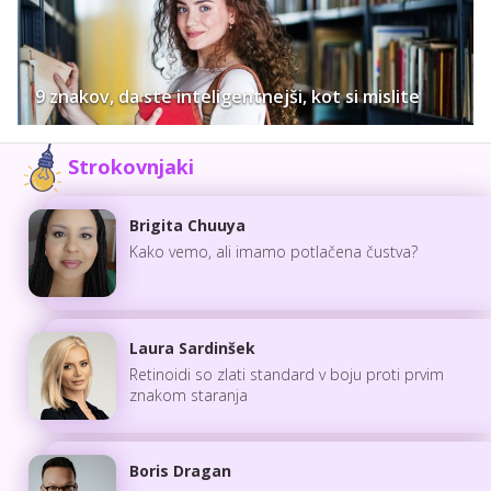
9 znakov, da ste inteligentnejši, kot si mislite
Strokovnjaki
Brigita Chuuya
Kako vemo, ali imamo potlačena čustva?
Laura Sardinšek
Retinoidi so zlati standard v boju proti prvim
znakom staranja
Boris Dragan