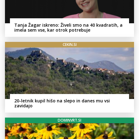
Tanja Žagar iskreno: Živeli smo na 40 kvadratih, a
imela sem vse, kar otrok potrebuje
CEKIN.SI
20-letnik kupil hišo na slepo in danes mu vsi
zavidajo
DOMINVRT.SI