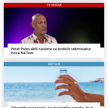
TV ODDAJE
Peter Poles delil nasvete za bodoče tekmovalce
kviza Na lovu
VIZITA.SI
Zdravniki opozarjajo: to je največja napaka, ki jo