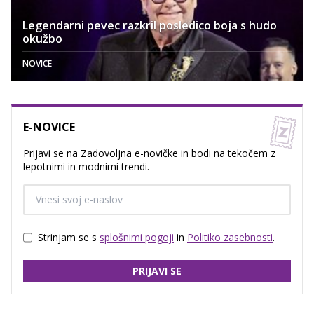
Legendarni pevec razkril posledico boja s hudo
okužbo
NOVICE
E-NOVICE
Prijavi se na Zadovoljna e-novičke in bodi na tekočem z
lepotnimi in modnimi trendi.
Strinjam se s
splošnimi pogoji
in
Politiko zasebnosti
.
PRIJAVI SE