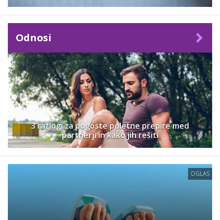
Odnosi
3 razlogi za pogoste poletne prepire med
partnerji in kako jih rešiti
OGLAS