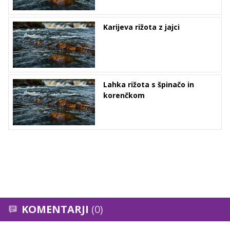
Karijeva rižota z jajci
Lahka rižota s špinačo in
korenčkom
KOMENTARJI
(0)