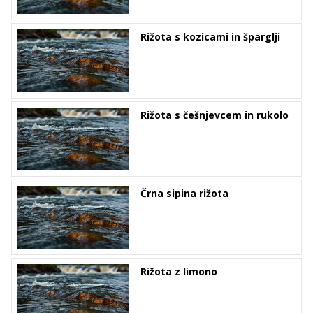
Rižota s kozicami in šparglji
Rižota s češnjevcem in rukolo
Črna sipina rižota
Rižota z limono