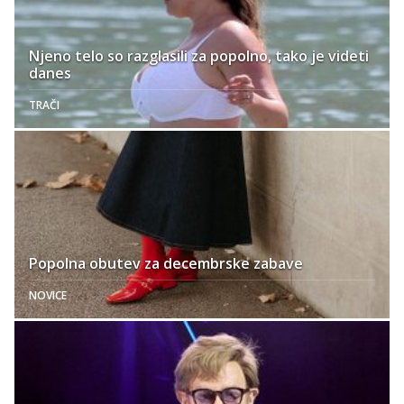
Njeno telo so razglasili za popolno, tako je videti
danes
TRAČI
Popolna obutev za decembrske zabave
NOVICE