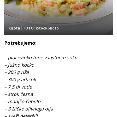
Rižota
FOTO: iStockphoto
Potrebujemo:
– pločevinko tune v lastnem soku
– jušno kocko
– 200 g riža
– 300 g artičok
– 7,5 dl vode
– strok česna
– manjšo čebulo
– 3 žličke olivnega olja
– sveži peteršilj