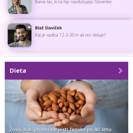
Barve las, ki ta hip navdušujejo Slovenke
Blaž Slaviček
Kaj je vadba 12-3-30 in ali res deluje?
Dieta
Živila, ki bi jih morale jesti ženske po 40. letu