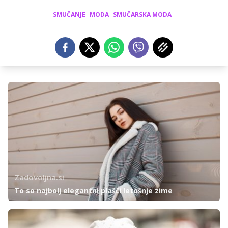
SMUČANJE
MODA
SMUČARSKA MODA
Zadovoljna.si
To so najbolj elegantni plašči letošnje zime