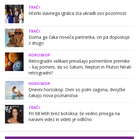
TRAČI
Hčerki slavnega igralca sta ukradli vso pozornost
TRAČI
Doma ga čaka noseča partnerka, on pa dopustuje
z drugo
HOROSKOP
Retrogradni velikani prinašajo pomembne premike
– kaj pomeni, da so Saturn, Neptun in Pluton hkrati
retrogradni?
HOROSKOP
Dnevni horoskop: Ovni so polni zagona, dvojčke
čakajo nova poznanstva
TRAČI
Pri 68 letih brez botoksa: še vedno prisega na
naravni videz in videti je odlično