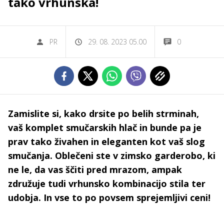
tako vrhunska!
PR
29. 08. 2023 05.00
0
Zamislite si, kako drsite po belih strminah,
vaš komplet smučarskih hlač in bunde pa je
prav tako živahen in eleganten kot vaš slog
smučanja. Oblečeni ste v zimsko garderobo, ki
ne le, da vas ščiti pred mrazom, ampak
združuje tudi vrhunsko kombinacijo stila ter
udobja. In vse to po povsem sprejemljivi ceni!