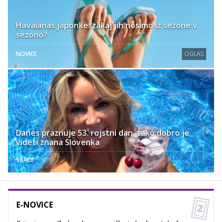
Havaianas japonke: zakaj jih nosimo iz sezone v
sezono?
NOVICE
OGLAS
Danes praznuje 53. rojstni dan, tako dobro je
videti znana Slovenka
TRAČI
E-NOVICE