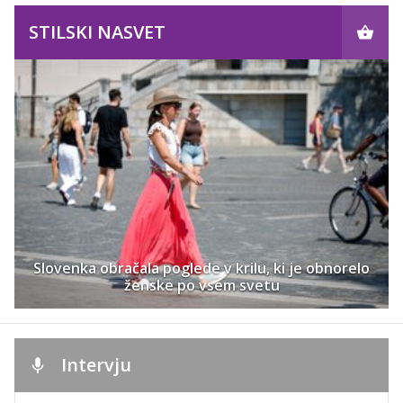
STILSKI NASVET
Slovenka obračala poglede v krilu, ki je obnorelo
ženske po vsem svetu
Intervju