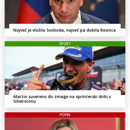
Največ je vložila Svoboda, največ pa dobila Resnica
ŠPORT
Martin suvereno do zmage na sprinterski dirki v
Silverstonu
POPIN