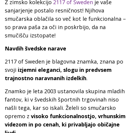
Z zimsko kolekcijo
2117 of Sweden
je vaše
sanjarjenje postalo resničnost! Njihova
smučarska oblačila so več kot le funkcionalna –
so prava paša za oči in poskrbijo, da na
smučišču izstopate!
Navdih švedske narave
2117 of Sweden je blagovna znamka, znana po
svoji
izjemni eleganci, slogu in predvsem
trajnostno naravnanih izdelkih
.
Znamko je leta 2003 ustanovila skupina mladih
fantov, ki v švedskih športnih trgovinah niso
našli tega, kar so iskali. Želeli so smučarsko
opremo z
visoko funkcionalnostjo, vrhunskim
videzom in po cenah, ki privabljajo običajne
ljudi
.