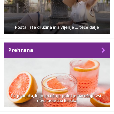
Postali ste družina in življenje ... teče dalje
Prehrana
To je pijača, ki jo letošnje poletje naročajo vsi -
nova poletna klasika