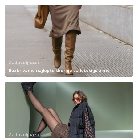
Zadovoljna.si
Razkrivamo najlepše škornje za letošnjo zimo
Zadovoljna.si