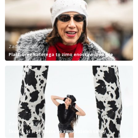
Zadovoljna.si
Plašč, brez katerega to zimo enostavno ne gre
Zadovoljna.si
Škornji, ki si jih boste to zimo zaželeli takoj!