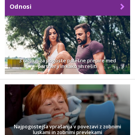
Odnosi
3 razlogi za pogoste poletne prepire med
partnerji in kako jih rešiti
Najpogostejša vprašanja v povezavi z zobnimi
luskami in zobnimi prevlekami