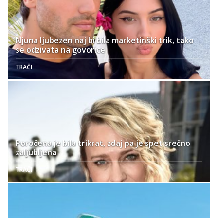
Njuna ljubezen naj bi bila marketinški trik, tako
se odzivata na govorice
TRAČI
Poročena je bila trikrat, zdaj pa je spet srečno
zaljubljena
TRAČI