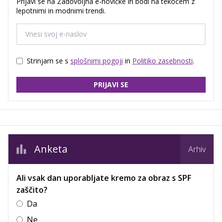
Prijavi se na Zadovoljna e-novičke in bodi na tekočem z
lepotnimi in modnimi trendi.
Strinjam se s
splošnimi pogoji
in
Politiko zasebnosti
.
PRIJAVI SE
Anketa
Arhiv
Ali vsak dan uporabljate kremo za obraz s SPF
zaščito?
Da
Ne