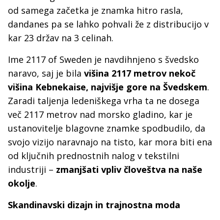
od samega začetka je znamka hitro rasla,
dandanes pa se lahko pohvali že z distribucijo v
kar 23 držav na 3 celinah.
Ime 2117 of Sweden je navdihnjeno s švedsko
naravo, saj je bila
višina 2117 metrov nekoč
višina Kebnekaise, najvišje gore na Švedskem
.
Zaradi taljenja ledeniškega vrha ta ne dosega
več 2117 metrov nad morsko gladino, kar je
ustanovitelje blagovne znamke spodbudilo, da
svojo vizijo naravnajo na tisto, kar mora biti ena
od ključnih prednostnih nalog v tekstilni
industriji –
zmanjšati vpliv človeštva na naše
okolje
.
Skandinavski dizajn in trajnostna moda