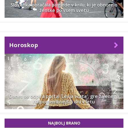
Slovenka obračala poglede v krilu, ki je obnorelo
ženske po vsem svetu
Horoskop
Danes se odpira portal 'Levja vrata', gre za enega
najpomembnejših dni v letu
NAJBOLJ BRANO