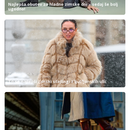
Najlepša obutev za hladne zimske dni – sedaj še bolj
ugodno!
Zadovoljna.si
To so najlepši zimski stajlingi z ljubljanskih ulic