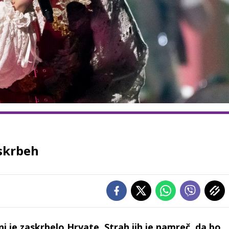
 skrbeh
ni je zaskrbelo Hrvate. Strah jih je namreč, da bo