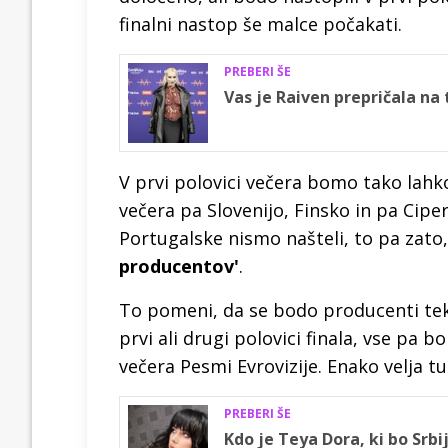
finalni nastop še malce počakati.
PREBERI ŠE
Vas je Raiven prepričala na 
V prvi polovici večera bomo tako lahko
večera pa Slovenijo, Finsko in pa Ciper
Portugalske nismo našteli, to pa zato
producentov'
.
To pomeni, da se bodo producenti tekm
prvi ali drugi polovici finala, vse pa 
večera Pesmi Evrovizije. Enako velja t
PREBERI ŠE
Kdo je Teya Dora, ki bo Srbi