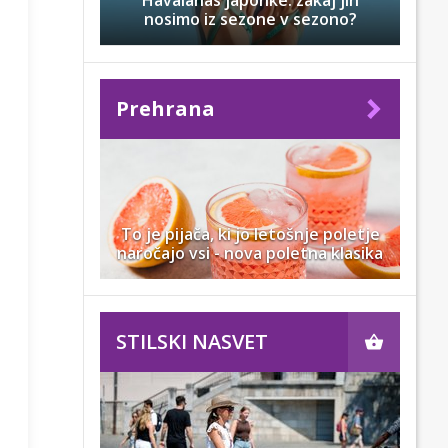
Havaianas japonke: zakaj jih
nosimo iz sezone v sezono?
Prehrana
To je pijača, ki jo letošnje poletje
naročajo vsi - nova poletna klasika
STILSKI NASVET