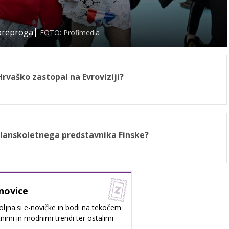
 preproga
FOTO: Profimedia
Hrvaško zastopal na Evroviziji?
l lanskoletnega predstavnika Finske?
novice
oljna.si e-novičke in bodi na tekočem
nimi in modnimi trendi ter ostalimi