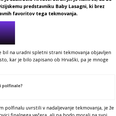
vizijskemu predstavniku Baby Lasagni, ki brez
avnih favoritov tega tekmovanja.
e bil na uradni spletni strani tekmovanja objavljen
isto, kar je bilo zapisano ob Hrvaški, pa je mnoge
 polfinale?
m polfinalu uvrstili v nadaljevanje tekmovanja, je že
ovici finalnega večera, ali pa bodo morali na svoj