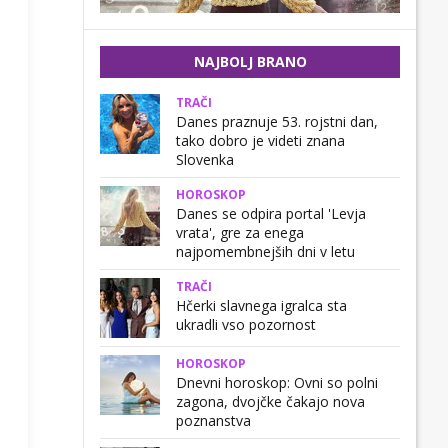
NAJBOLJ BRANO
TRAČI
Danes praznuje 53. rojstni dan,
tako dobro je videti znana
Slovenka
HOROSKOP
Danes se odpira portal 'Levja
vrata', gre za enega
najpomembnejših dni v letu
TRAČI
Hčerki slavnega igralca sta
ukradli vso pozornost
HOROSKOP
Dnevni horoskop: Ovni so polni
zagona, dvojčke čakajo nova
poznanstva