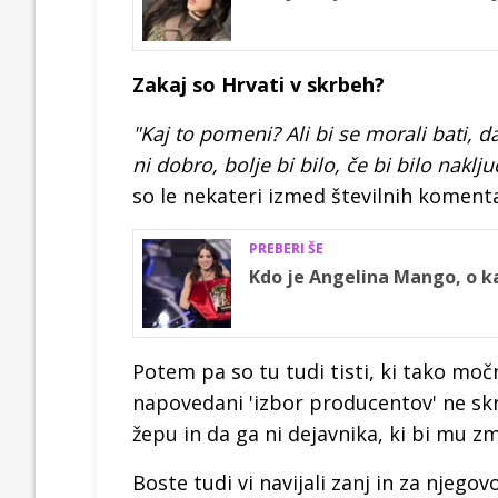
Zakaj so Hrvati v skrbeh?
"Kaj to pomeni? Ali bi se morali bati, d
ni dobro, bolje bi bilo, če bi bilo naklj
so le nekateri izmed številnih koment
PREBERI ŠE
Kdo je Angelina Mango, o ka
Potem pa so tu tudi tisti, ki tako moč
napovedani 'izbor producentov' ne skr
žepu in da ga ni dejavnika, ki bi mu z
Boste tudi vi navijali zanj in za njego