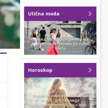
Ulična moda
Slovenka obračala poglede v krilu,
ki je obnorelo ženske po vsem
svetu
Horoskop
Danes se odpira portal 'Levja
vrata', gre za enega
najpomembnejših dni v letu