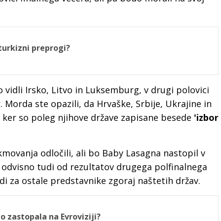
turkizni preprogi?
 vidli Irsko, Litvo in Luksemburg, v drugi polovici
. Morda ste opazili, da Hrvaške, Srbije, Ukrajine in
, ker so poleg njihove države zapisane besede
'izbor
ovanja odločili, ali bo Baby Lasagna nastopil v
bo odvisno tudi od rezultatov drugega polfinalnega
udi za ostale predstavnike zgoraj naštetih držav.
jo zastopala na Evroviziji?