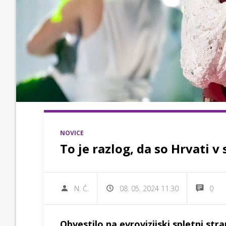
NOVICE
To je razlog, da so Hrvati v
N. Č.
08. 05. 2024 11.30
0
Obvestilo na evrovizijski spletni stra