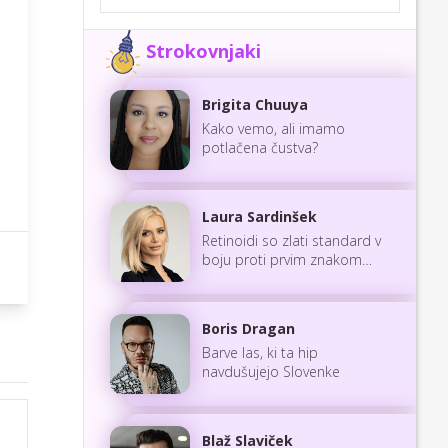
Strokovnjaki
Brigita Chuuya
Kako vemo, ali imamo
potlačena čustva?
Laura Sardinšek
Retinoidi so zlati standard v
boju proti prvim znakom
staranja
Boris Dragan
Barve las, ki ta hip
navdušujejo Slovenke
Blaž Slaviček