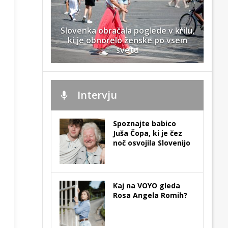
Slovenka obračala poglede v krilu,
ki je obnorelo ženske po vsem
svetu
Intervju
Spoznajte babico
Juša Čopa, ki je čez
noč osvojila Slovenijo
Kaj na VOYO gleda
Rosa Angela Romih?