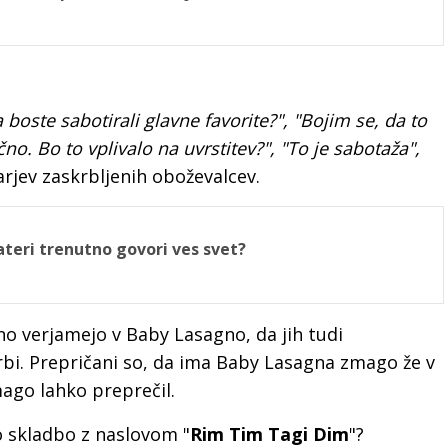
a boste sabotirali glavne favorite?", "Bojim se, da to
učno. Bo to vplivalo na uvrstitev?", "To je sabotaža",
arjev zaskrbljenih oboževalcev.
teri trenutno govori ves svet?
no verjamejo v Baby Lasagno, da jih tudi
bi. Prepričani so, da ima Baby Lasagna zmago že v
mago lahko preprečil.
vo skladbo z naslovom "
Rim Tim Tagi Dim
"?