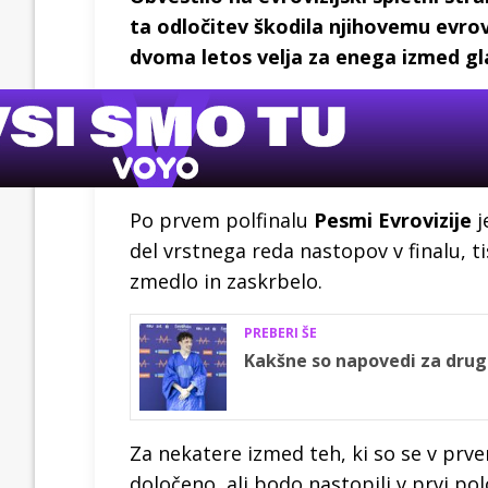
ta odločitev škodila njihovemu evro
dvoma letos velja za enega izmed gl
Po prvem polfinalu
Pesmi Evrovizije
j
del vrstnega reda nastopov v finalu, t
zmedlo in zaskrbelo.
PREBERI ŠE
Kakšne so napovedi za drugi
Za nekatere izmed teh, ki so se v prve
določeno, ali bodo nastopili v prvi pol