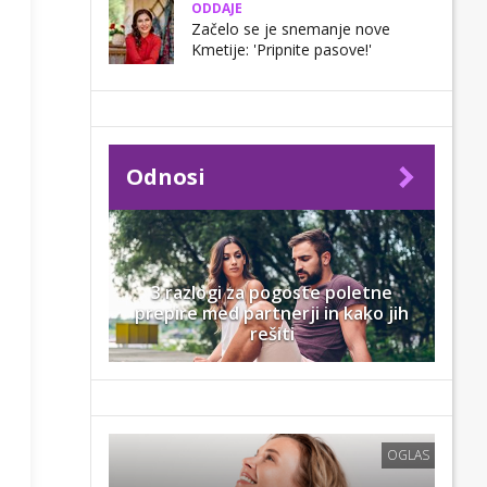
ODDAJE
Začelo se je snemanje nove
Kmetije: 'Pripnite pasove!'
Odnosi
3 razlogi za pogoste poletne
prepire med partnerji in kako jih
rešiti
OGLAS