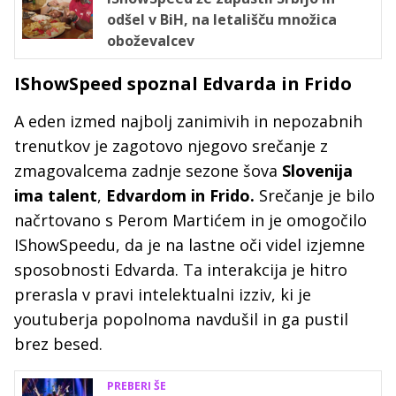
odšel v BiH, na letališču množica
oboževalcev
IShowSpeed spoznal Edvarda in Frido
A eden izmed najbolj zanimivih in nepozabnih
trenutkov je zagotovo njegovo srečanje z
zmagovalcema zadnje sezone šova
Slovenija
ima talent
,
Edvardom in Frido.
Srečanje je bilo
načrtovano s Perom Martićem in je omogočilo
IShowSpeedu, da je na lastne oči videl izjemne
sposobnosti Edvarda. Ta interakcija je hitro
prerasla v pravi intelektualni izziv, ki je
youtuberja popolnoma navdušil in ga pustil
brez besed.
PREBERI ŠE