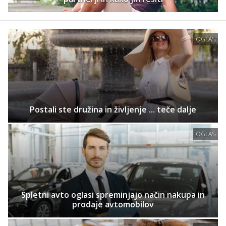
OGLAS
Postali ste družina in življenje ... teče dalje
OGLAS
Spletni avto oglasi spreminjajo način nakupa in
prodaje avtomobilov