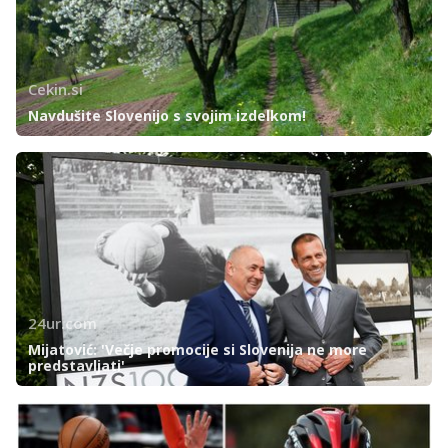
Cekin.si
Navdušite Slovenijo s svojim izdelkom!
24ur.com
Mijatović: 'Večje promocije si Slovenija ne more
predstavljati'