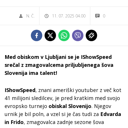
N. Č.
11. 07. 2025 04.00
0
Med obiskom v Ljubljani se je IShowSpeed
srečal z zmagovalcema priljubljenega šova
Slovenija ima talent!
IShowSpeed
, znani ameriški youtuber z več kot
41 milijoni sledilcev, je pred kratkim med svojo
evropsko turnejo
obiskal Slovenijo
. Njegov
urnik je bil poln, a vzel si je čas tudi za
Edvarda
in Frido
, zmagovalca zadnje sezone šova