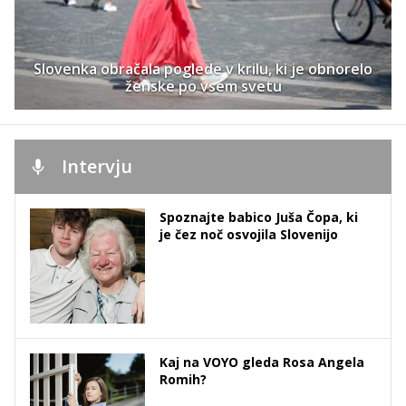
Slovenka obračala poglede v krilu, ki je obnorelo
ženske po vsem svetu
Intervju
Spoznajte babico Juša Čopa, ki
je čez noč osvojila Slovenijo
Kaj na VOYO gleda Rosa Angela
Romih?