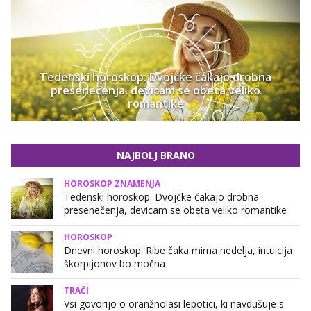
Tedenski horoskop: Dvojčke čakajo drobna
presenečenja, devicam se obeta veliko
romantike
NAJBOLJ BRANO
HOROSKOP ZNAMENJA
Tedenski horoskop: Dvojčke čakajo drobna
presenečenja, devicam se obeta veliko romantike
HOROSKOP
Dnevni horoskop: Ribe čaka mirna nedelja, intuicija
škorpijonov bo močna
TRAČI
Vsi govorijo o oranžnolasi lepotici, ki navdušuje s