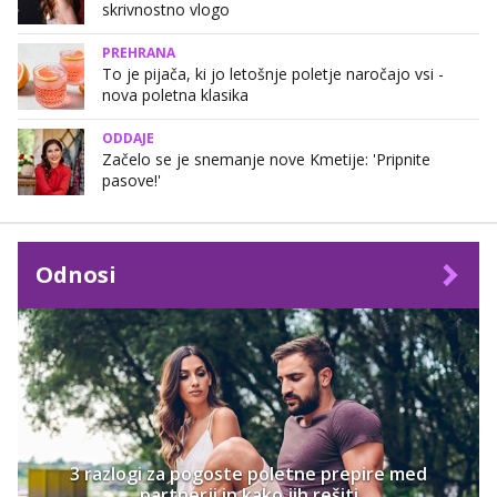
skrivnostno vlogo
PREHRANA
To je pijača, ki jo letošnje poletje naročajo vsi -
nova poletna klasika
ODDAJE
Začelo se je snemanje nove Kmetije: 'Pripnite
pasove!'
Odnosi
3 razlogi za pogoste poletne prepire med
partnerji in kako jih rešiti