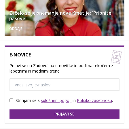
Začelo se je snemanje nove Kmetije: 'Pripnite
pasove!'
ODDAJE
E-NOVICE
Prijavi se na Zadovoljna e-novičke in bodi na tekočem z
lepotnimi in modnimi trendi.
Strinjam se s
splošnimi pogoji
in
Politiko zasebnosti
.
PRIJAVI SE