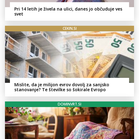
Pri 14 letih je živela na ulici, danes jo občuduje ves
svet
CEKIN.SI
Mislite, da je milijon evrov dovolj za sanjsko
stanovanje? Te številke so šokirale Evropo
DOMINVRT.SI