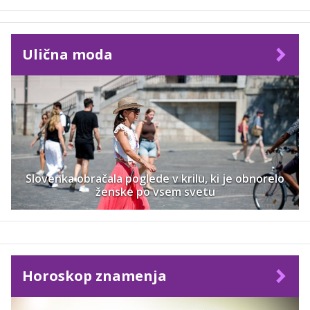
Ulična moda
Slovenka obračala poglede v krilu, ki je obnorelo
ženske po vsem svetu
Horoskop znamenja