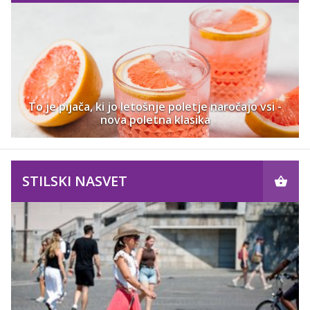
To je pijača, ki jo letošnje poletje naročajo vsi -
nova poletna klasika
STILSKI NASVET