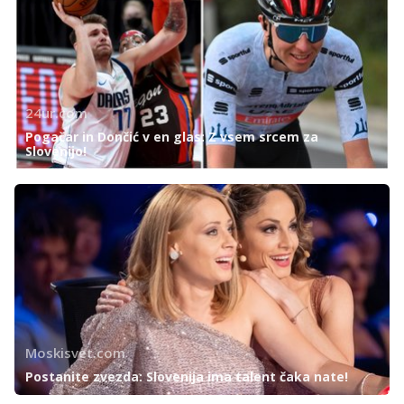
24ur.com
Pogačar in Dončić v en glas: Z vsem srcem za
Slovenijo!
Moskisvet.com
Postanite zvezda: Slovenija ima talent čaka nate!