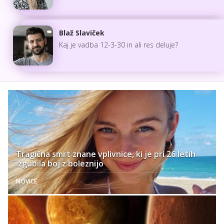
Blaž Slaviček
Kaj je vadba 12-3-30 in ali res deluje?
Tragična smrt znane vplivnice, ki je pri 26 letih
izgubila boj z boleznijo
NOVICE