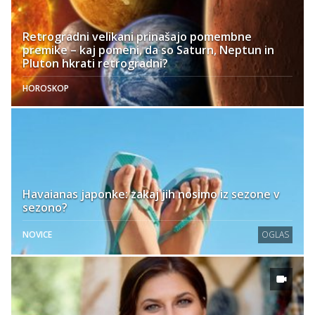
Retrogradni velikani prinašajo pomembne
premike – kaj pomeni, da so Saturn, Neptun in
Pluton hkrati retrogradni?
HOROSKOP
Havaianas japonke: zakaj jih nosimo iz sezone v
sezono?
NOVICE
OGLAS