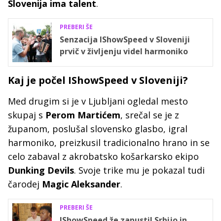
Slovenija ima talent
.
PREBERI ŠE
Senzacija IShowSpeed v Sloveniji
prvič v življenju videl harmoniko
Kaj je počel IShowSpeed v Sloveniji?
Med drugim si je v Ljubljani ogledal mesto
skupaj s
Perom Martićem
, srečal se je z
županom, poslušal slovensko glasbo, igral
harmoniko, preizkusil tradicionalno hrano in se
celo zabaval z akrobatsko košarkarsko ekipo
Dunking Devils
. Svoje trike mu je pokazal tudi
čarodej
Magic Aleksander
.
PREBERI ŠE
IShowSpeed že zapustil Srbijo in