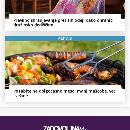
Pravilno shranjevanje prešitih odej: Kako ohraniti
družinsko dediščino
VIZITA.SI
Pozabite na dolgočasno meso: manj maščobe, več
svežine