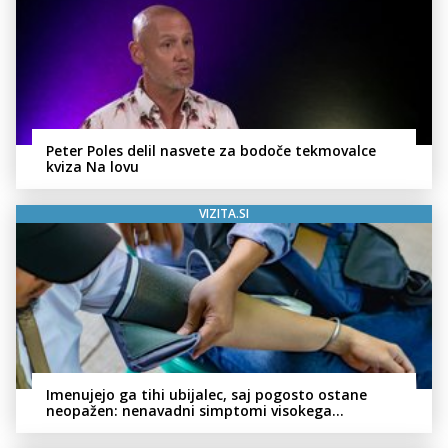
Peter Poles delil nasvete za bodoče tekmovalce
kviza Na lovu
VIZITA.SI
Imenujejo ga tihi ubijalec, saj pogosto ostane
neopažen: nenavadni simptomi visokega
holesterola