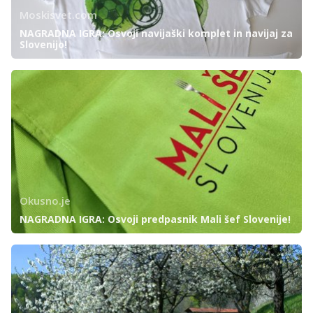
Moskisvet.com
NAGRADNA IGRA: Osvoji navijaški komplet in navijaj za
Slovenijo!
Okusno.je
NAGRADNA IGRA: Osvoji predpasnik Mali šef Slovenije!