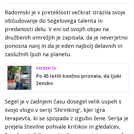
Radomski je v preteklosti večkrat izrazila svoje
občudovanje do Segelovega talenta in
predanosti delu. V eni od svojih objav na
družbenih omrežjih je zapisala, da je neverjetno
ponosna nanj in da je eden najbolj delavnih in
zaslužnih ljudi na planetu.
PREBERI ŠE
Po 45 letih končno priznala, da ljubi
žensko
Segel je v zadnjem času dosegel velik uspeh s
svojo vlogo v seriji 'Shrinking', kjer igra
terapevta, ki se spopada z izgubo žene. Serija je
prejela številne pohvale kritikov in gledalcev,