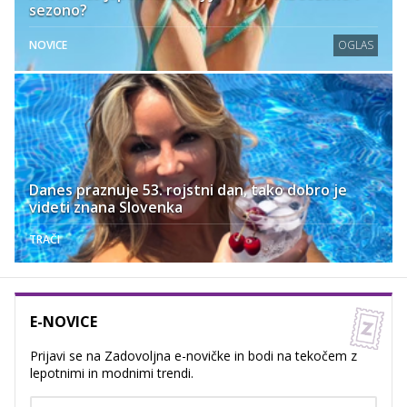
sezono?
NOVICE
OGLAS
Danes praznuje 53. rojstni dan, tako dobro je
videti znana Slovenka
TRAČI
E-NOVICE
Prijavi se na Zadovoljna e-novičke in bodi na tekočem z
lepotnimi in modnimi trendi.