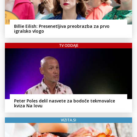
Billie Eilish: Presenetljiva preobrazba za prvo
igralsko vlogo
TV ODDAJE
Peter Poles delil nasvete za bodoče tekmovalce
kviza Na lovu
VIZITA.SI