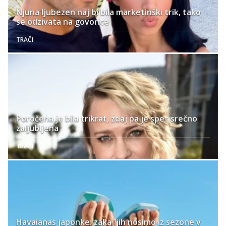
Njuna ljubezen naj bi bila marketinški trik, tako
se odzivata na govorice
TRAČI
Poročena je bila trikrat, zdaj pa je spet srečno
zaljubljena
TRAČI
Havaianas japonke: zakaj jih nosimo iz sezone v