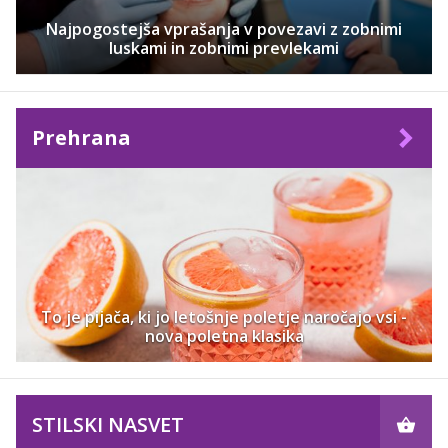
Najpogostejša vprašanja v povezavi z zobnimi
luskami in zobnimi prevlekami
Prehrana
To je pijača, ki jo letošnje poletje naročajo vsi -
nova poletna klasika
STILSKI NASVET