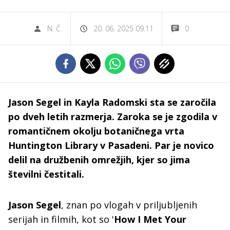
N. Č.
20. 06. 2025 09.11
0
Jason Segel in Kayla Radomski sta se zaročila
po dveh letih razmerja. Zaroka se je zgodila v
romantičnem okolju botaničnega vrta
Huntington Library v Pasadeni. Par je novico
delil na družbenih omrežjih, kjer so jima
številni čestitali.
Jason Segel
, znan po vlogah v priljubljenih
serijah in filmih, kot so '
How I Met Your