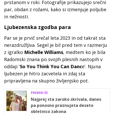
prstanom v roki. Fotografije prikazujejo srečni
par, obdan z rožami, kako si izmenjuje poljube
in nežnosti.
Ljubezenska zgodba para
Par se je prvič srečal leta 2023 in od takrat sta
nerazdružljiva. Segel je bil pred tem v razmerju
z igralko
Michelle Williams
, medtem ko je bila
Radomski znana po svojih plesnih nastopih v
oddaji '
So You Think You Can Danc
e'. Njuna
ljubezen je hitro zacvetela in zdaj sta
pripravljena na skupno življenjsko pot.
PREBERI ŠE
Najprej sta zaroko skrivala, danes
pa ponosno praznujeta deseto
obletnico zakona