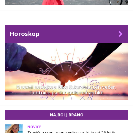
Horoskop
Dnevni horoskop: Bike čaka strasten večer,
Tehtnice pa dan poln romantike
NAJBOLJ BRANO
NOVICE
Tragična smrt znane vplivnice, ki je pri 26 letih