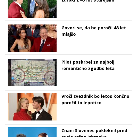
Govori se, da bo poročil 48 let
mlajšo
Pilot poskrbel za najbolj
romantično zgodbo leta
Vroči zvezdnik bo letos končno
poročil to lepotico
Znani Slovenec pokleknil pred
svojo srčno izbranko