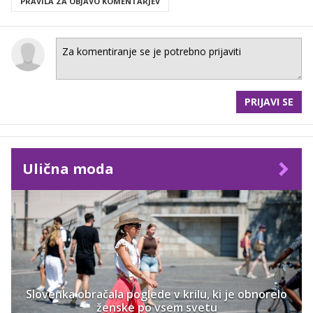
PRAVILA ZA OBJAVO KOMENTARJEV
PRIJAVI SE
Ulična moda
Slovenka obračala poglede v krilu, ki je obnorelo
ženske po vsem svetu