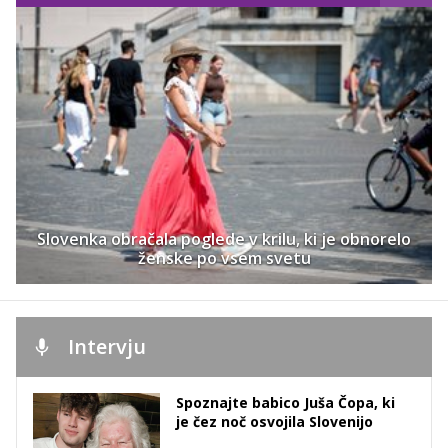
Slovenka obračala poglede v krilu, ki je obnorelo
ženske po vsem svetu
Intervju
Spoznajte babico Juša Čopa, ki
je čez noč osvojila Slovenijo