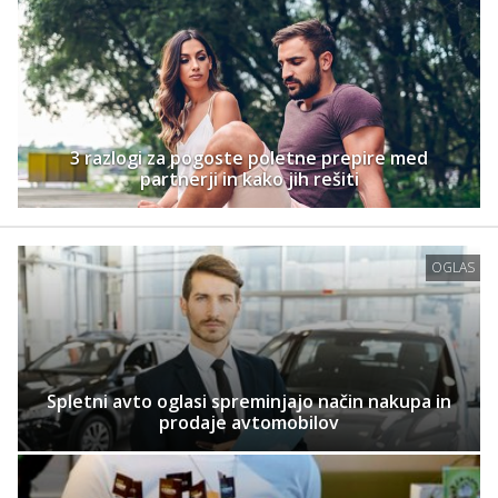
3 razlogi za pogoste poletne prepire med
partnerji in kako jih rešiti
OGLAS
Spletni avto oglasi spreminjajo način nakupa in
prodaje avtomobilov