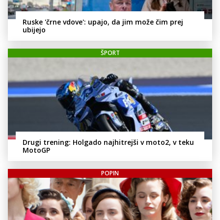
Ruske 'črne vdove': upajo, da jim može čim prej
ubijejo
ŠPORT
Drugi trening: Holgado najhitrejši v moto2, v teku
MotoGP
POPIN