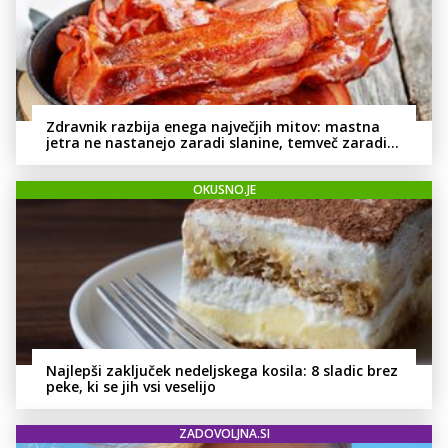
Zdravnik razbija enega največjih mitov: mastna
jetra ne nastanejo zaradi slanine, temveč zaradi
živila, ki ga imamo vsi radi
OKUSNO.JE
Najlepši zaključek nedeljskega kosila: 8 sladic brez
peke, ki se jih vsi veselijo
ZADOVOLJNA.SI