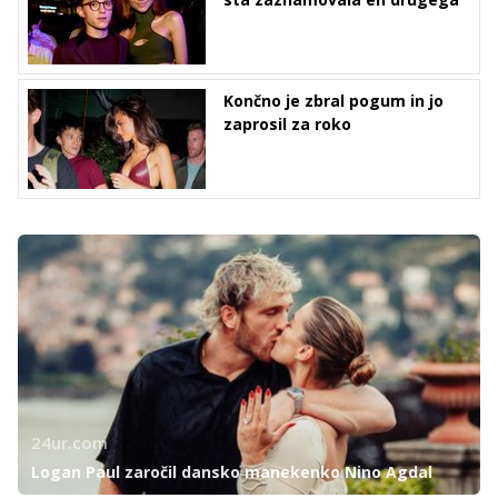
Končno je zbral pogum in jo
zaprosil za roko
24ur.com
Logan Paul zaročil dansko manekenko Nino Agdal