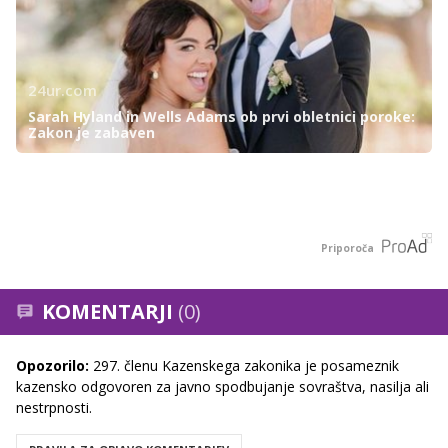
24ur.com
Sarah Hyland in Wells Adams ob prvi obletnici poroke:
Zakon je zabaven
Priporoča
KOMENTARJI
(0)
Opozorilo:
297. členu Kazenskega zakonika je posameznik
kazensko odgovoren za javno spodbujanje sovraštva, nasilja ali
nestrpnosti.