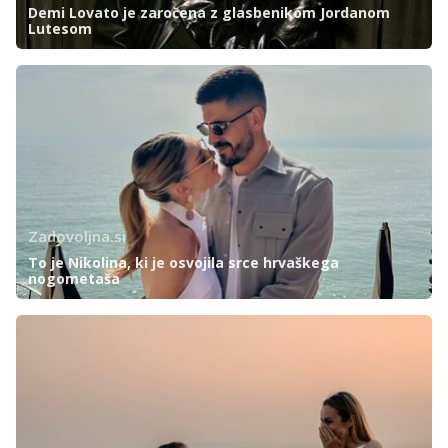
Demi Lovato je zaročena z glasbenikom Jordanom
Lutesom
Zadovoljna.si
To je Nikolina, ki je osvojila srce hrvaškega
nogometaša