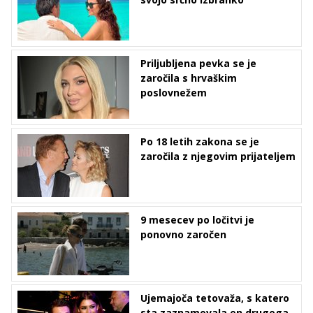
Priljubljena pevka se je
zaročila s hrvaškim
poslovnežem
Po 18 letih zakona se je
zaročila z njegovim prijateljem
9 mesecev po ločitvi je
ponovno zaročen
Ujemajoča tetovaža, s katero
sta zaznamovala en drugega