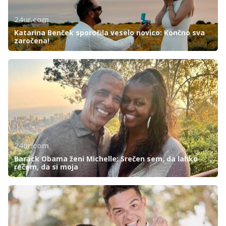
24ur.com
Katarina Benček sporočila veselo novico: Končno sva
zaročena!
24ur.com
Barack Obama ženi Michelle: Srečen sem, da lahko
rečem, da si moja