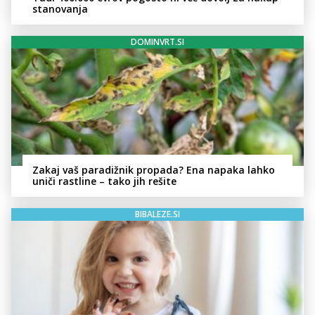
stanovanja
DOMINVRT.SI
Zakaj vaš paradižnik propada? Ena napaka lahko
uniči rastline – tako jih rešite
BIBALEZE.SI