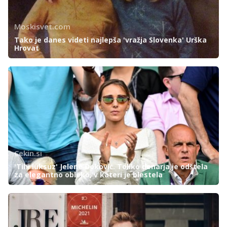
Moskisvet.com
Tako je danes videti najlepša 'vražja Slovenka' Urška
Hrovat
Cekin.si
'Tihi luksuz' Jelene Đoković. Toliko denarja je odštela
za elegantno obleko, v kateri je blestela