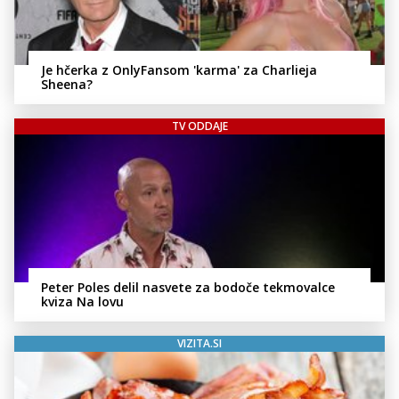
Je hčerka z OnlyFansom 'karma' za Charlieja
Sheena?
TV ODDAJE
Peter Poles delil nasvete za bodoče tekmovalce
kviza Na lovu
VIZITA.SI