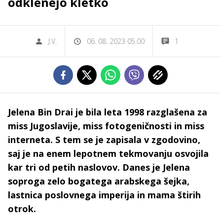
odklenejo kletko
J.V.
06. 08. 2023 05.00
1
Jelena Bin Drai je bila leta 1998 razglašena za
miss Jugoslavije, miss fotogeničnosti in miss
interneta. S tem se je zapisala v zgodovino,
saj je na enem lepotnem tekmovanju osvojila
kar tri od petih naslovov. Danes je Jelena
soproga zelo bogatega arabskega šejka,
lastnica poslovnega imperija in mama štirih
otrok.