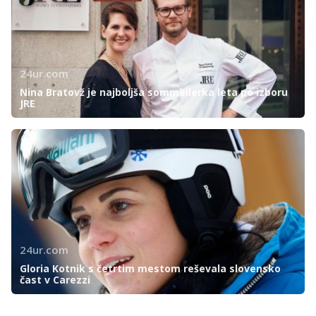
24ur.com
Nina Bratovž je najboljša sommeilerka leta po izboru
JRE
24ur.com
Gloria Kotnik s četrtim mestom reševala slovensko
čast v Carezzi