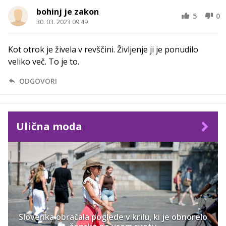
bohinj je zakon
5
0
30. 03. 2023 09.49
Kot otrok je živela v revščini. Življenje ji je ponudilo
veliko več. To je to.
ODGOVORI
Ulična moda
Slovenka obračala poglede v krilu, ki je obnorelo