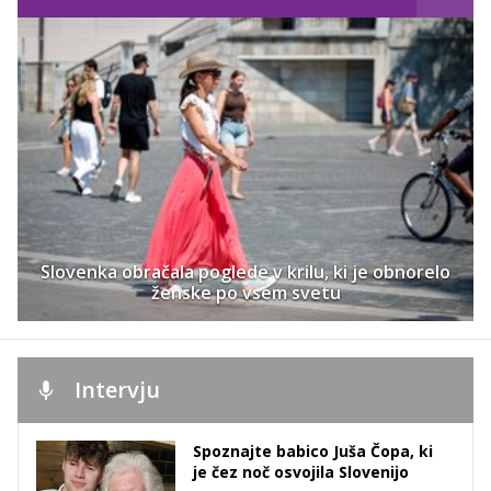
Slovenka obračala poglede v krilu, ki je obnorelo
ženske po vsem svetu
Intervju
Spoznajte babico Juša Čopa, ki
je čez noč osvojila Slovenijo