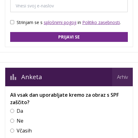
Strinjam se s
splošnimi pogoji
in
Politiko zasebnosti
.
PRIJAVI SE
Anketa
Arhiv
Ali vsak dan uporabljate kremo za obraz s SPF
zaščito?
Da
Ne
Včasih