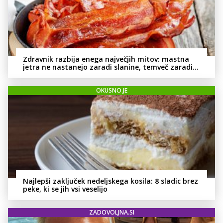
Zdravnik razbija enega največjih mitov: mastna
jetra ne nastanejo zaradi slanine, temveč zaradi
živila, ki ga imamo vsi radi
OKUSNO.JE
Najlepši zaključek nedeljskega kosila: 8 sladic brez
peke, ki se jih vsi veselijo
ZADOVOLJNA.SI