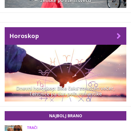
ženske po vsem svetu
Horoskop
Dnevni horoskop: Bike čaka strasten večer,
Tehtnice pa dan poln romantike
NAJBOLJ BRANO
TRAČI