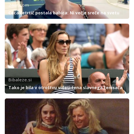
24ur.com
Ceca četrtič postala babica: Ni večje sreče na svetu
Bibaleze.si
Tako je bila v otroštvu videti žena slavnega tenisača