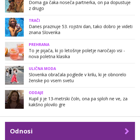
Doma ga čaka noseča partnerka, on pa dopustuje
z drugo
TRAČI
Danes praznuje 53. rojstni dan, tako dobro je videti
znana Slovenka
PREHRANA
To je pijača, ki jo letošnje poletje naročajo vsi -
nova poletna klasika
ULIČNA MODA
Slovenka obračala poglede v krilu, ki je obnorelo
ženske po vsem svetu
ODDAJE
Kupil ji je 13-metrski čoln, ona pa sploh ne ve, za
kakšno plovilo gre
Odnosi