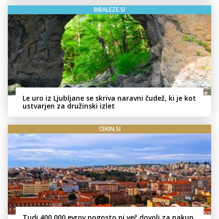
BIBALEZE.SI
Le uro iz Ljubljane se skriva naravni čudež, ki je kot
ustvarjen za družinski izlet
CEKIN.SI
Tudi 400.000 evrov pogosto ni več dovolj za nakup