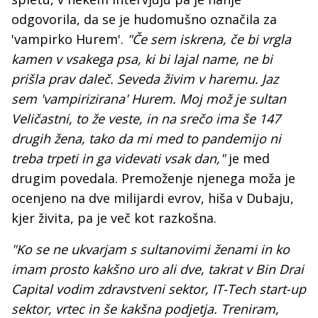
odgovorila, da se je hudomušno označila za
'vampirko Hurem'.
"Če sem iskrena, če bi vrgla
kamen v vsakega psa, ki bi lajal name, ne bi
prišla prav daleč. Seveda živim v haremu. Jaz
sem 'vampirizirana' Hurem. Moj mož je sultan
Veličastni, to že veste, in na srečo ima še 147
drugih žena, tako da mi med to pandemijo ni
treba trpeti in ga videvati vsak dan,"
je med
drugim povedala. Premoženje njenega moža je
ocenjeno na dve milijardi evrov, hiša v Dubaju,
kjer živita, pa je več kot razkošna.
"Ko se ne ukvarjam s sultanovimi ženami in ko
imam prosto kakšno uro ali dve, takrat v Bin Drai
Capital vodim zdravstveni sektor, IT-Tech start-up
sektor, vrtec in še kakšna podjetja. Treniram,