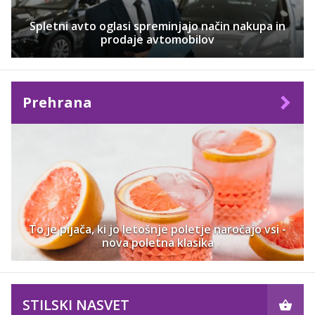
Spletni avto oglasi spreminjajo način nakupa in
prodaje avtomobilov
Prehrana
To je pijača, ki jo letošnje poletje naročajo vsi -
nova poletna klasika
STILSKI NASVET