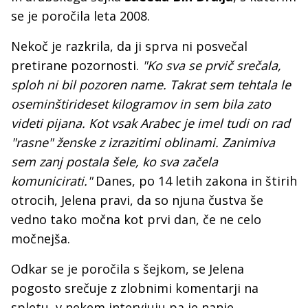
se je poročila leta 2008.
Nekoč je razkrila, da ji sprva ni posvečal
pretirane pozornosti.
"Ko sva se prvič srečala,
sploh ni bil pozoren name. Takrat sem tehtala le
oseminštirideset kilogramov in sem bila zato
videti pijana. Kot vsak Arabec je imel tudi on rad
"rasne" ženske z izrazitimi oblinami. Zanimiva
sem zanj postala šele, ko sva začela
komunicirati."
Danes, po 14 letih zakona in štirih
otrocih, Jelena pravi, da so njuna čustva še
vedno tako močna kot prvi dan, če ne celo
močnejša.
Odkar se je poročila s šejkom, se Jelena
pogosto srečuje z zlobnimi komentarji na
spletu, v nekem intervjuju pa je nanje