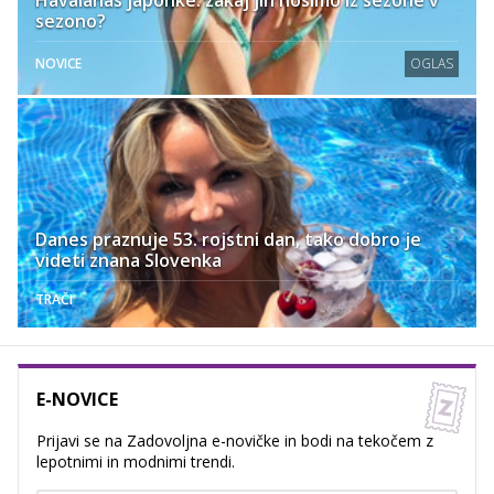
Havaianas japonke: zakaj jih nosimo iz sezone v
sezono?
NOVICE
OGLAS
Danes praznuje 53. rojstni dan, tako dobro je
videti znana Slovenka
TRAČI
E-NOVICE
Prijavi se na Zadovoljna e-novičke in bodi na tekočem z
lepotnimi in modnimi trendi.