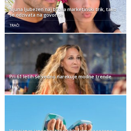
Njuna ljubezen naj bi bila marketinški trik, tako
se odzivata na govorice
TRAČI
Pri 61 letih še vedno narekuje modne trende
TRAČI