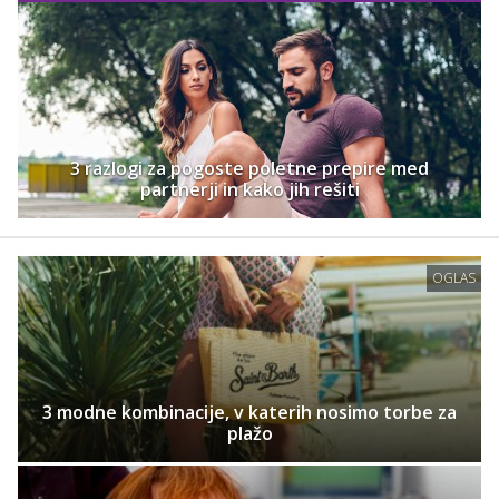
3 razlogi za pogoste poletne prepire med
partnerji in kako jih rešiti
OGLAS
3 modne kombinacije, v katerih nosimo torbe za
plažo