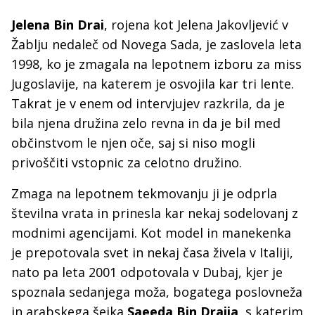
Jelena Bin Drai
, rojena kot Jelena Jakovljević v
Žablju nedaleč od Novega Sada, je zaslovela leta
1998, ko je zmagala na lepotnem izboru za miss
Jugoslavije, na katerem je osvojila kar tri lente.
Takrat je v enem od intervjujev razkrila, da je
bila njena družina zelo revna in da je bil med
občinstvom le njen oče, saj si niso mogli
privoščiti vstopnic za celotno družino.
Zmaga na lepotnem tekmovanju ji je odprla
številna vrata in prinesla kar nekaj sodelovanj z
modnimi agencijami. Kot model in manekenka
je prepotovala svet in nekaj časa živela v Italiji,
nato pa leta 2001 odpotovala v Dubaj, kjer je
spoznala sedanjega moža, bogatega poslovneža
in arabskega šejka
Saeeda Bin Draija
, s katerim