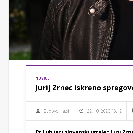
NOVICE
Jurij Zrnec iskreno spregov
Zadovoljna.si
22. 10. 2020 13.12
Priljubljeni slovenski igralec Jurij Zrn