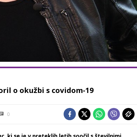
oril o okužbi s covidom-19
0
ec, ki se je v preteklih letih soočil s številnimi