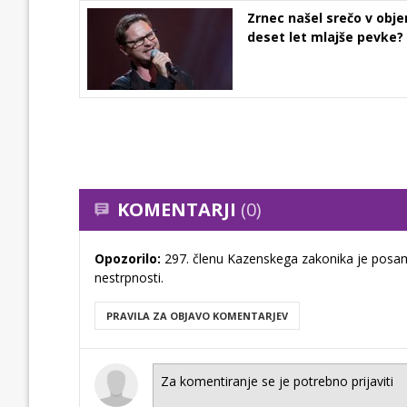
Zrnec našel srečo v obj
deset let mlajše pevke?
KOMENTARJI
(0)
Opozorilo:
297. členu Kazenskega zakonika je posam
nestrpnosti.
PRAVILA ZA OBJAVO KOMENTARJEV