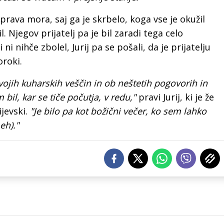
 prava mora, saj ga je skrbelo, koga vse je okužil
. Njegov prijatelj pa je bil zaradi tega celo
i nihče zbolel, Jurij pa se pošali, da je prijatelju
oroki.
vojih kuharskih veščin in ob neštetih pogovorih in
 bil, kar se tiče počutja, v redu,"
pravi Jurij, ki je že
ijevski.
"Je bilo pa kot božični večer, ko sem lahko
eh)."