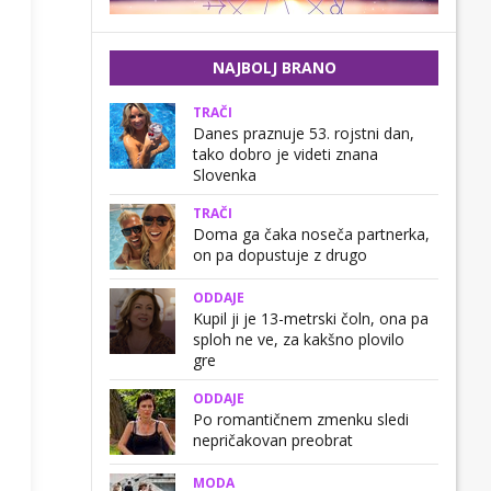
NAJBOLJ BRANO
TRAČI
Danes praznuje 53. rojstni dan,
tako dobro je videti znana
Slovenka
TRAČI
Doma ga čaka noseča partnerka,
on pa dopustuje z drugo
ODDAJE
Kupil ji je 13-metrski čoln, ona pa
sploh ne ve, za kakšno plovilo
gre
ODDAJE
Po romantičnem zmenku sledi
nepričakovan preobrat
MODA