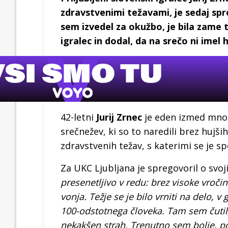
zdravstvenimi težavami, je sedaj spre
sem izvedel za okužbo, je bila zame 
igralec in dodal, da na srečo ni imel
42-letni
Jurij Zrnec
je eden izmed mnogi
srečnežev, ki so to naredili brez hujši
zdravstvenih težav, s katerimi se je s
Za UKC Ljubljana je spregovoril o svoji 
presenetljivo v redu: brez visoke vroč
vonja. Težje se je bilo vrniti na delo, v
100-odstotnega človeka. Tam sem čutil,
nekakšen strah. Trenutno sem bolje, po