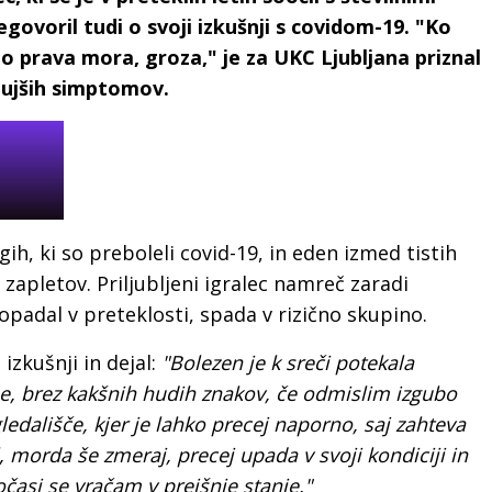
govoril tudi o svoji izkušnji s covidom-19. "Ko
to prava mora, groza," je za UKC Ljubljana priznal
 hujših simptomov.
h, ki so preboleli covid-19, in eden izmed tistih
h zapletov. Priljubljeni igralec namreč zaradi
popadal v preteklosti, spada v rizično skupino.
izkušnji in dejal:
"Bolezen je k sreči potekala
ine, brez kakšnih hudih znakov, če odmislim izgubo
 gledališče, kjer je lahko precej naporno, saj zahteva
 morda še zmeraj, precej upada v svoji kondiciji in
časi se vračam v prejšnje stanje."