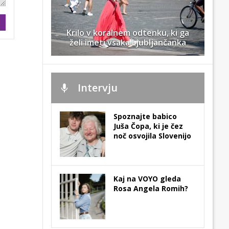
Krilo v koralnem odtenku, ki ga
želi imeti vsaka Ljubljančanka
Intervju
Spoznajte babico
Juša Čopa, ki je čez
noč osvojila Slovenijo
Kaj na VOYO gleda
Rosa Angela Romih?