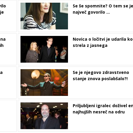
ilo
Se še spomnite? O tem se j
je
največ govorilo ...
 na
Novica o ločitvi je udarila ko
ih
strela z jasnega
na
Se je njegovo zdravstveno
stanje znova poslabšalo?!
Priljubljeni igralec doživel e
najhujših nesreč na odru