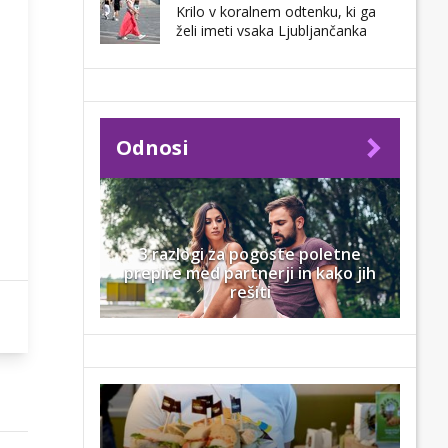
Krilo v koralnem odtenku, ki ga
želi imeti vsaka Ljubljančanka
Odnosi
3 razlogi za pogoste poletne
prepire med partnerji in kako jih
rešiti