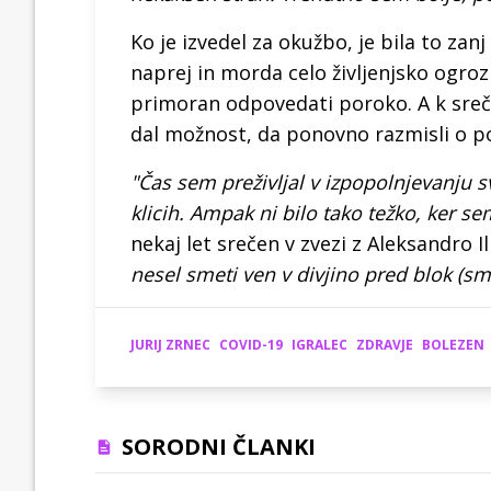
Ko je izvedel za okužbo, je bila to zanj
naprej in morda celo življenjsko ogrozil
primoran odpovedati poroko. A k sreči n
dal možnost, da ponovno razmisli o p
"Čas sem preživljal v izpopolnjevanju s
klicih. Ampak ni bilo tako težko, ker sem
nekaj let srečen v zvezi z Aleksandro Il
nesel smeti ven v divjino pred blok (sm
JURIJ ZRNEC
COVID-19
IGRALEC
ZDRAVJE
BOLEZEN
SORODNI ČLANKI