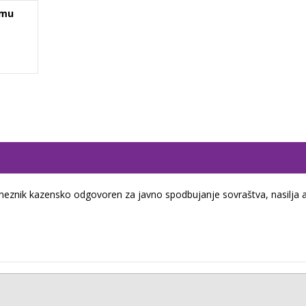
emu
eznik kazensko odgovoren za javno spodbujanje sovraštva, nasilja a