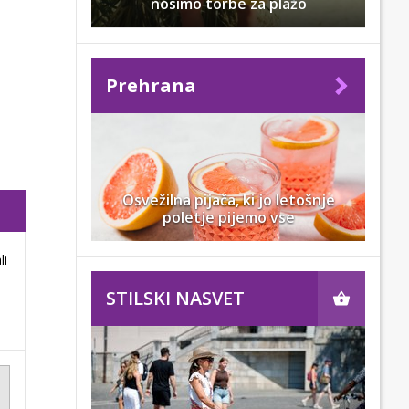
nosimo torbe za plažo
Prehrana
Osvežilna pijača, ki jo letošnje
poletje pijemo vse
li
STILSKI NASVET