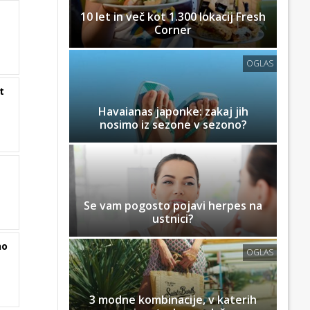
e
10 let in več kot 1.300 lokacij Fresh
Corner
OGLAS
t
Havaianas japonke: zakaj jih
nosimo iz sezone v sezono?
Se vam pogosto pojavi herpes na
ustnici?
no
OGLAS
3 modne kombinacije, v katerih