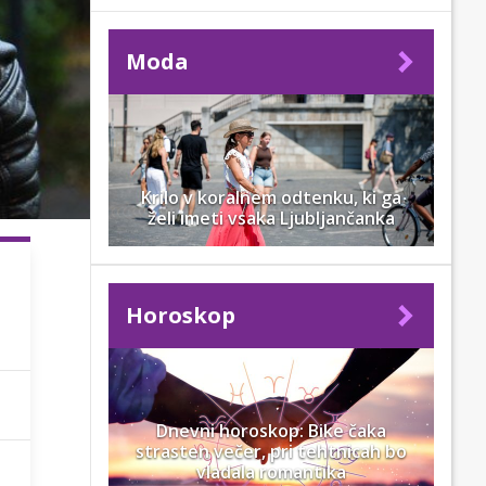
Moda
Krilo v koralnem odtenku, ki ga
želi imeti vsaka Ljubljančanka
Horoskop
Dnevni horoskop: Bike čaka
strasten večer, pri tehtnicah bo
vladala romantika