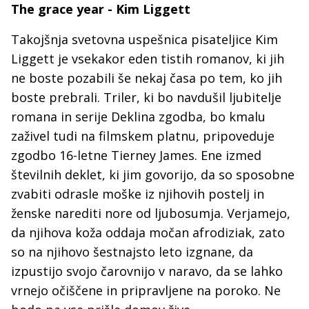
The grace year - Kim Liggett
Takojšnja svetovna uspešnica pisateljice Kim
Liggett je vsekakor eden tistih romanov, ki jih
ne boste pozabili še nekaj časa po tem, ko jih
boste prebrali. Triler, ki bo navdušil ljubitelje
romana in serije Deklina zgodba, bo kmalu
zaživel tudi na filmskem platnu, pripoveduje
zgodbo 16-letne Tierney James. Ene izmed
številnih deklet, ki jim govorijo, da so sposobne
zvabiti odrasle moške iz njihovih postelj in
ženske narediti nore od ljubosumja. Verjamejo,
da njihova koža oddaja močan afrodiziak, zato
so na njihovo šestnajsto leto izgnane, da
izpustijo svojo čarovnijo v naravo, da se lahko
vrnejo očiščene in pripravljene na poroko. Ne