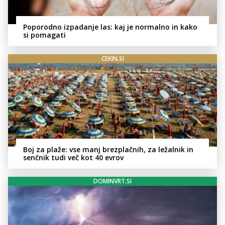
Poporodno izpadanje las: kaj je normalno in kako
si pomagati
CEKIN.SI
Boj za plaže: vse manj brezplačnih, za ležalnik in
senčnik tudi več kot 40 evrov
DOMINVRT.SI