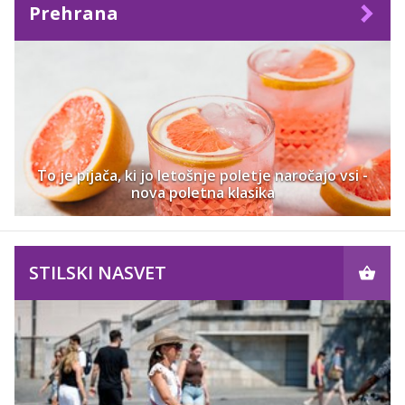
Prehrana
To je pijača, ki jo letošnje poletje naročajo vsi -
nova poletna klasika
STILSKI NASVET