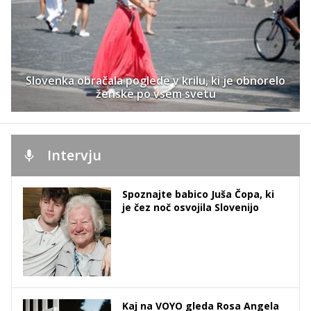
Slovenka obračala poglede v krilu, ki je obnorelo
ženske po vsem svetu
Intervju
Spoznajte babico Juša Čopa, ki
je čez noč osvojila Slovenijo
Kaj na VOYO gleda Rosa Angela