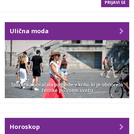
PRIJAVI SE
Ulična moda
Slovenka obračala poglede v krilu, ki je obnorelo
ženske po vsem svetu
Horoskop