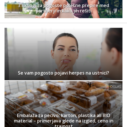
3 razlogi za pogoste poletne prepire med
partnerji in kako jih rešiti
Se vam pogosto pojavi herpes na ustnici?
OGLAS
Embalaža za pecivo: karton, plastika ali BIO
material – primerjava glede na izgled, ceno in
trajnost