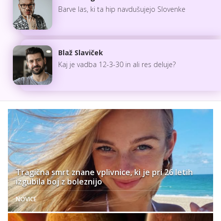
Barve las, ki ta hip navdušujejo Slovenke
Blaž Slaviček
Kaj je vadba 12-3-30 in ali res deluje?
Tragična smrt znane vplivnice, ki je pri 26 letih
izgubila boj z boleznijo
NOVICE