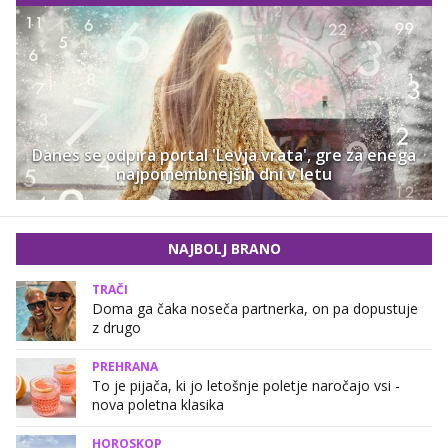
Danes se odpira portal 'Levja vrata', gre za enega
najpomembnejših dni v letu
NAJBOLJ BRANO
TRAČI
Doma ga čaka noseča partnerka, on pa dopustuje
z drugo
PREHRANA
To je pijača, ki jo letošnje poletje naročajo vsi -
nova poletna klasika
HOROSKOP