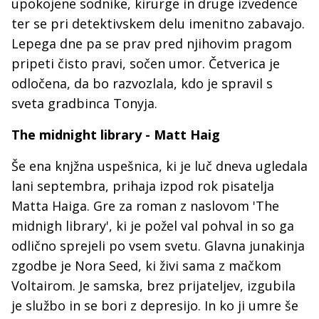
upokojene sodnike, kirurge in druge izvedence
ter se pri detektivskem delu imenitno zabavajo.
Lepega dne pa se prav pred njihovim pragom
pripeti čisto pravi, sočen umor. Četverica je
odločena, da bo razvozlala, kdo je spravil s
sveta gradbinca Tonyja.
The midnight library - Matt Haig
Še ena knjžna uspešnica, ki je luč dneva ugledala
lani septembra, prihaja izpod rok pisatelja
Matta Haiga. Gre za roman z naslovom 'The
midnigh library', ki je požel val pohval in so ga
odlično sprejeli po vsem svetu. Glavna junakinja
zgodbe je Nora Seed, ki živi sama z mačkom
Voltairom. Je samska, brez prijateljev, izgubila
je službo in se bori z depresijo. In ko ji umre še