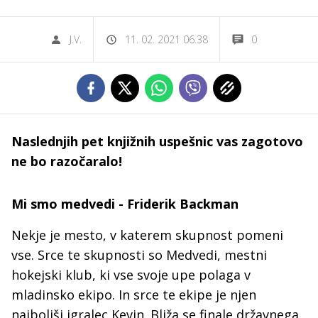
J.V.
11. 02. 2021 06.38
0
Naslednjih pet knjižnih uspešnic vas zagotovo
ne bo razočaralo!
Mi smo medvedi - Friderik Backman
Nekje je mesto, v katerem skupnost pomeni
vse. Srce te skupnosti so Medvedi, mestni
hokejski klub, ki vse svoje upe polaga v
mladinsko ekipo. In srce te ekipe je njen
najboljši igralec Kevin. Bliža se finale državnega