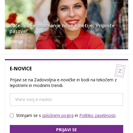
Začelo se je snemanje nove Kmetije: 'Pripnite
pasove!'
ODDAJE
E-NOVICE
Prijavi se na Zadovoljna e-novičke in bodi na tekočem z
lepotnimi in modnimi trendi.
Strinjam se s
splošnimi pogoji
in
Politiko zasebnosti
.
PRIJAVI SE