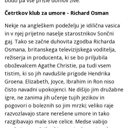
bodo pa vse prišle domov žive.
Četrtkov klub za umore - Richard Osman
Nekje na angleškem podeželju je idilična vasica
in v njej prijetno naselje starostnikov Sončni
gaj. Tako se začne duhovita zgodba Richarda
Osmana, britanskega televizijskega voditelja,
režiserja in producenta, ki se bo priljubila
oboževalcem Agathe Christie, pa tudi vsem
tistim, ki so jih navdušile prigode Hendrika
Groena. Elizabeth, Joyce, Ibrahim in Ron niso
čisto navadni upokojenci. Ne dišijo jim družabne
igre, ne zanima jih učenje tujih jezikov in
pogovori o boleznih so jim mrzki; veliko raje
razvozlavajo stare nerešene umore in tako
razgibavajo male sive celice. Medse vabijo