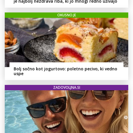
je najbolj nezdrava riba, ki jo mnogi redno uživajo
OKUSNO.JE
Bolj sočno kot jogurtovo: poletno pecivo, ki vedno
uspe
ZADOVOLJNA.SI