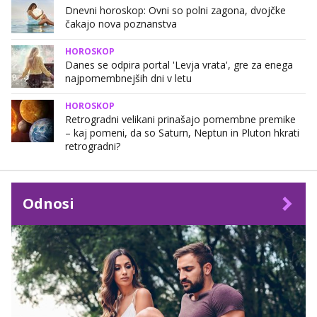
Dnevni horoskop: Ovni so polni zagona, dvojčke
čakajo nova poznanstva
HOROSKOP
Danes se odpira portal 'Levja vrata', gre za enega
najpomembnejših dni v letu
HOROSKOP
Retrogradni velikani prinašajo pomembne premike
– kaj pomeni, da so Saturn, Neptun in Pluton hkrati
retrogradni?
Odnosi