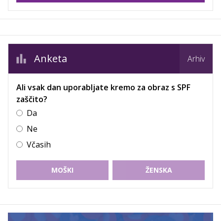
Anketa
Arhiv
Ali vsak dan uporabljate kremo za obraz s SPF
zaščito?
Da
Ne
Včasih
MOŠKI
ŽENSKA