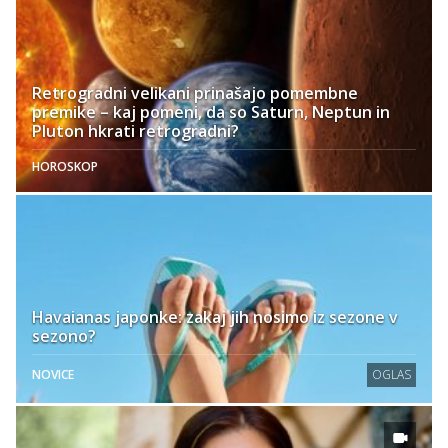
Retrogradni velikani prinašajo pomembne
premike – kaj pomeni, da so Saturn, Neptun in
Pluton hkrati retrogradni?
HOROSKOP
Havaianas japonke: zakaj jih nosimo iz sezone v
sezono?
NOVICE
OGLAS