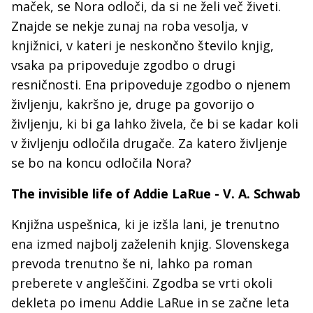
maček, se Nora odloči, da si ne želi več živeti.
Znajde se nekje zunaj na roba vesolja, v
knjižnici, v kateri je neskončno število knjig,
vsaka pa pripoveduje zgodbo o drugi
resničnosti. Ena pripoveduje zgodbo o njenem
življenju, kakršno je, druge pa govorijo o
življenju, ki bi ga lahko živela, če bi se kadar koli
v življenju odločila drugače. Za katero življenje
se bo na koncu odločila Nora?
The invisible life of Addie LaRue - V. A. Schwab
Knjižna uspešnica, ki je izšla lani, je trenutno
ena izmed najbolj zaželenih knjig. Slovenskega
prevoda trenutno še ni, lahko pa roman
preberete v angleščini. Zgodba se vrti okoli
dekleta po imenu Addie LaRue in se začne leta