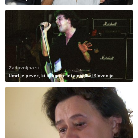
Zadovoljna.si
Umrl je pevec, ki bi konec leta obiskal Slovenijo