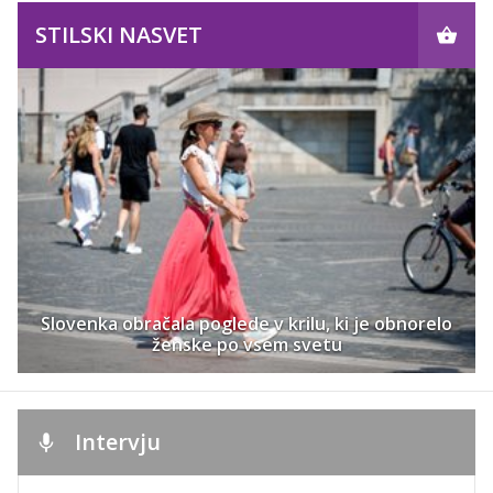
STILSKI NASVET
Slovenka obračala poglede v krilu, ki je obnorelo
ženske po vsem svetu
Intervju