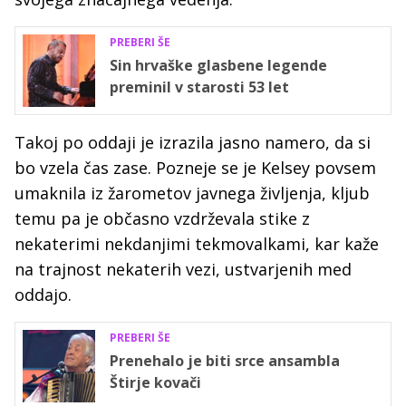
PREBERI ŠE
Sin hrvaške glasbene legende
preminil v starosti 53 let
Takoj po oddaji je izrazila jasno namero, da si
bo vzela čas zase. Pozneje se je Kelsey povsem
umaknila iz žarometov javnega življenja, kljub
temu pa je občasno vzdrževala stike z
nekaterimi nekdanjimi tekmovalkami, kar kaže
na trajnost nekaterih vezi, ustvarjenih med
oddajo.
PREBERI ŠE
Prenehalo je biti srce ansambla
Štirje kovači