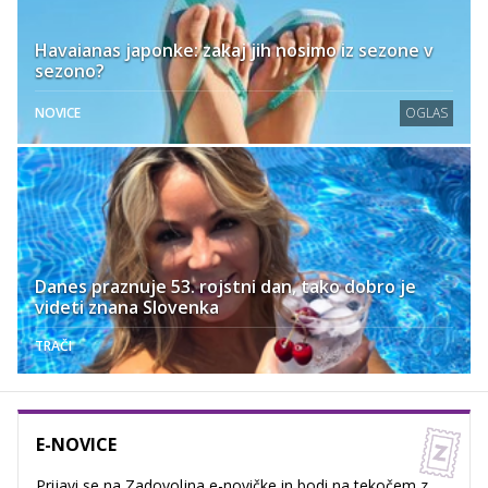
Havaianas japonke: zakaj jih nosimo iz sezone v
sezono?
NOVICE
OGLAS
Danes praznuje 53. rojstni dan, tako dobro je
videti znana Slovenka
TRAČI
E-NOVICE
Prijavi se na Zadovoljna e-novičke in bodi na tekočem z