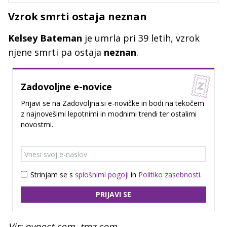
Vzrok smrti ostaja neznan
Kelsey Bateman
je umrla pri 39 letih, vzrok
njene smrti pa ostaja
neznan
.
Zadovoljne e-novice
Prijavi se na Zadovoljna.si e-novičke in bodi na tekočem
z najnovešimi lepotnimi in modnimi trendi ter ostalimi
novostmi.
Strinjam se s
splošnimi pogoji
in
Politiko zasebnosti
.
PRIJAVI SE
Vir: nypost.com, tmz.com