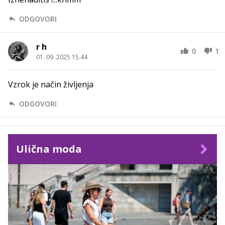
ODGOVORI
r h
0
1
01. 09. 2025 15.44
Vzrok je način življenja
ODGOVORI
Ulična moda