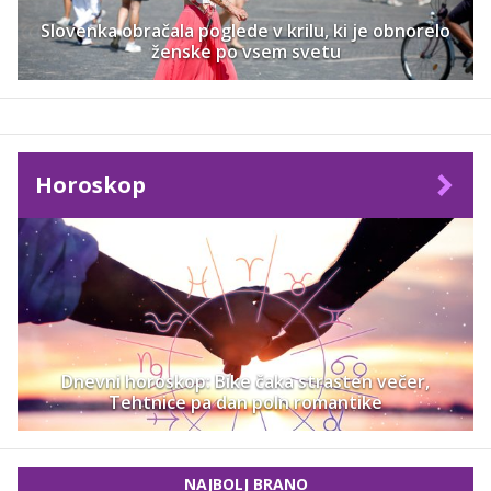
Slovenka obračala poglede v krilu, ki je obnorelo
ženske po vsem svetu
Horoskop
Dnevni horoskop: Bike čaka strasten večer,
Tehtnice pa dan poln romantike
NAJBOLJ BRANO