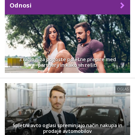
Odnosi
3 razlogi za pogoste poletne prepire med
partnerji in kako jih rešiti
OGLAS
Spletni avto oglasi spreminjajo način nakupa in
prodaje avtomobilov