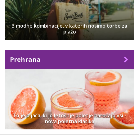
3 modne kombinacije, v katerih nosimo torbe za
plažo
Prehrana
To je pijača, ki jo letošnje poletje naročajo vsi -
nova poletna klasika