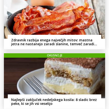
Zdravnik razbija enega največjih mitov: mastna
jetra ne nastanejo zaradi slanine, temveč zaradi
živila, ki ga imamo vsi radi
OKUSNO.JE
Najlepši zaključek nedeljskega kosila: 8 sladic brez
peke, ki se jih vsi veselijo