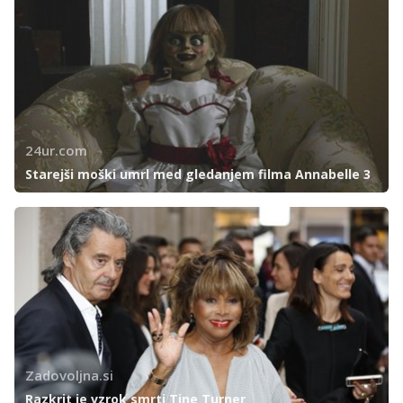
24ur.com
Starejši moški umrl med gledanjem filma Annabelle 3
Zadovoljna.si
Razkrit je vzrok smrti Tine Turner