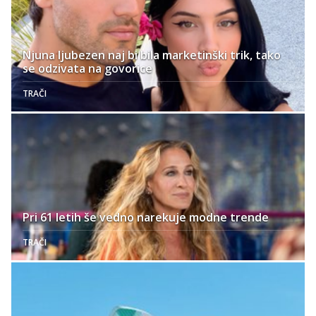
Njuna ljubezen naj bi bila marketinški trik, tako
se odzivata na govorice
TRAČI
Pri 61 letih še vedno narekuje modne trende
TRAČI