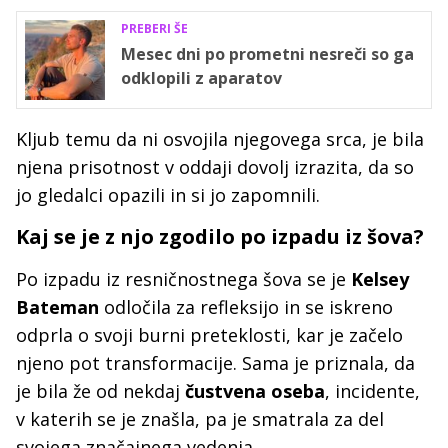
PREBERI ŠE
Mesec dni po prometni nesreči so ga
odklopili z aparatov
Kljub temu da ni osvojila njegovega srca, je bila
njena prisotnost v oddaji dovolj izrazita, da so
jo gledalci opazili in si jo zapomnili.
Kaj se je z njo zgodilo po izpadu iz šova?
Po izpadu iz resničnostnega šova se je
Kelsey
Bateman
odločila za refleksijo in se iskreno
odprla o svoji burni preteklosti, kar je začelo
njeno pot transformacije. Sama je priznala, da
je bila že od nekdaj
čustvena oseba
, incidente,
v katerih se je znašla, pa je smatrala za del
svojega značajnega vedenja.