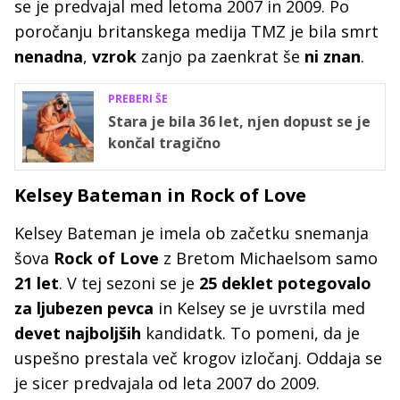
se je predvajal med letoma 2007 in 2009. Po
poročanju britanskega medija TMZ je bila smrt
nenadna
,
vzrok
zanjo pa zaenkrat še
ni znan
.
PREBERI ŠE
Stara je bila 36 let, njen dopust se je
končal tragično
Kelsey Bateman in Rock of Love
Kelsey Bateman je imela ob začetku snemanja
šova
Rock of Love
z Bretom Michaelsom samo
21 let
. V tej sezoni se je
25 deklet potegovalo
za ljubezen pevca
in Kelsey se je uvrstila med
devet najboljših
kandidatk. To pomeni, da je
uspešno prestala več krogov izločanj. Oddaja se
je sicer predvajala od leta 2007 do 2009.