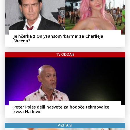
Je hčerka z OnlyFansom 'karma' za Charlieja
Sheena?
TV ODDAJE
Peter Poles delil nasvete za bodoče tekmovalce
kviza Na lovu
VIZITA.SI