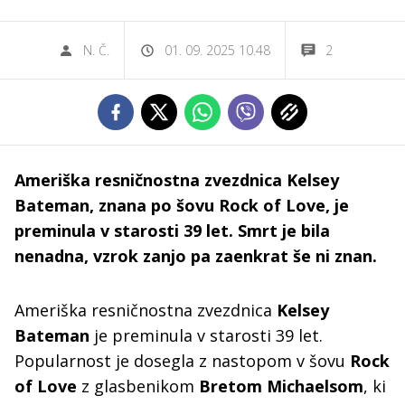
N. Č.
01. 09. 2025 10.48
2
Ameriška resničnostna zvezdnica Kelsey
Bateman, znana po šovu Rock of Love, je
preminula v starosti 39 let. Smrt je bila
nenadna, vzrok zanjo pa zaenkrat še ni znan.
Ameriška resničnostna zvezdnica
Kelsey
Bateman
je preminula v starosti 39 let.
Popularnost je dosegla z nastopom v šovu
Rock
of Love
z glasbenikom
Bretom Michaelsom
, ki