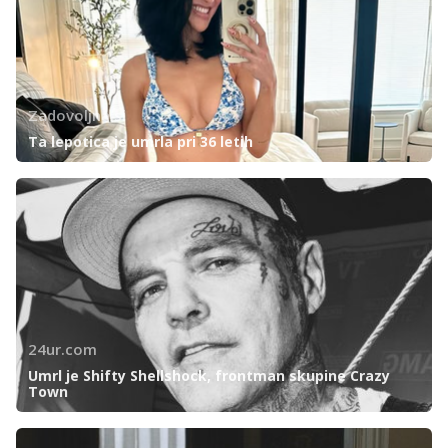
Zadovoljna.si
Ta lepotica je umrla pri 36 letih
24ur.com
Umrl je Shifty Shellshock, frontman skupine Crazy
Town