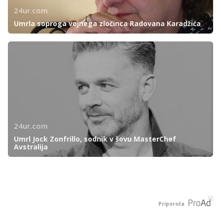
24ur.com
Umrla soproga vojnega zločinca Radovana Karadžića
24ur.com
Umrl Jock Zonfrillo, sodnik v šovu MasterChef
Avstralija
Priporoča