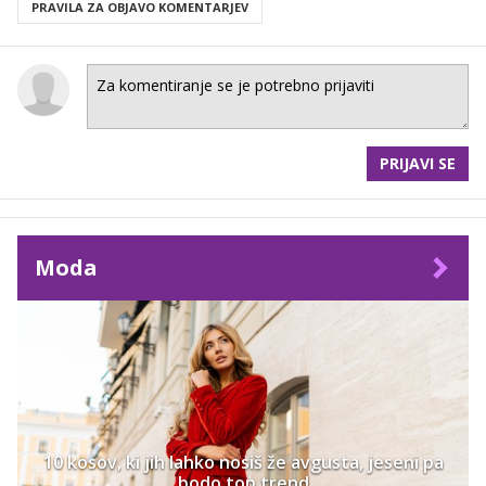
PRAVILA ZA OBJAVO KOMENTARJEV
PRIJAVI SE
Moda
10 kosov, ki jih lahko nosiš že avgusta, jeseni pa
bodo top trend