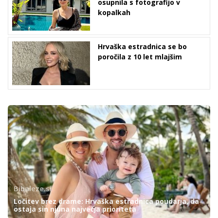
osupnila s fotografijo v
kopalkah
Hrvaška estradnica se bo
poročila z 10 let mlajšim
Bibaleze.si
Ločitev brez drame: Hrvaška estradnica poudarja, da
ostaja sin njuna največja prioriteta