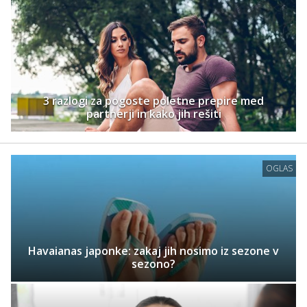
3 razlogi za pogoste poletne prepire med
partnerji in kako jih rešiti
OGLAS
Havaianas japonke: zakaj jih nosimo iz sezone v
sezono?