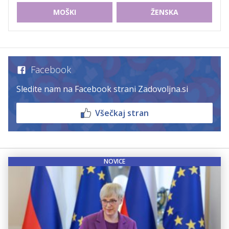
MOŠKI
ŽENSKA
Facebook
Sledite nam na Facebook strani Zadovoljna.si
Všečkaj stran
NOVICE