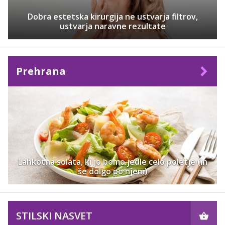
Dobra estetska kirurgija ne ustvarja filtrov,
ustvarja naravne rezultate
Prehrana
Lahkotna solata, ki jo bomo jedle celo poletje (in
še dolgo po njem)
STILSKI NASVET