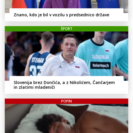
Znano, kdo je bil v vozilu s predsednico države
ŠPORT
Slovenija brez Dončića, a z Nikolićem, Čančarjem
in zlatimi mladeniči
POPIN