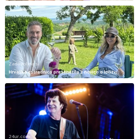
Zadovoljna.si
Hrvaška estradnica presenetila z novico o ločitvi
24ur.com