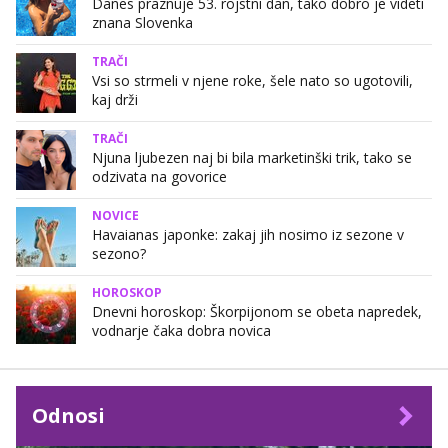
Danes praznuje 53. rojstni dan, tako dobro je videti
znana Slovenka
TRAČI
Vsi so strmeli v njene roke, šele nato so ugotovili,
kaj drži
TRAČI
Njuna ljubezen naj bi bila marketinški trik, tako se
odzivata na govorice
NOVICE
Havaianas japonke: zakaj jih nosimo iz sezone v
sezono?
HOROSKOP
Dnevni horoskop: Škorpijonom se obeta napredek,
vodnarje čaka dobra novica
Odnosi