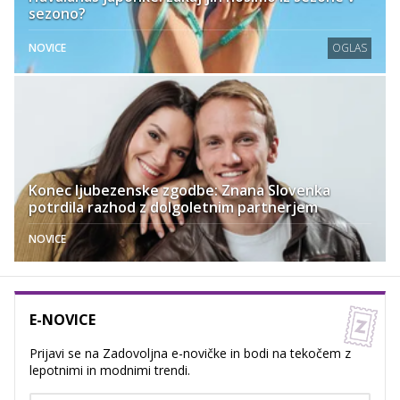
sezono?
NOVICE
OGLAS
Konec ljubezenske zgodbe: Znana Slovenka
potrdila razhod z dolgoletnim partnerjem
NOVICE
E-NOVICE
Prijavi se na Zadovoljna e-novičke in bodi na tekočem z
lepotnimi in modnimi trendi.