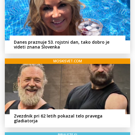
Danes praznuje 53. rojstni dan, tako dobro je
videti znana Slovenka
MOSKISVET.COM
Zvezdnik pri 62 letih pokazal telo pravega
gladiatorja
BIBALEZE.SI