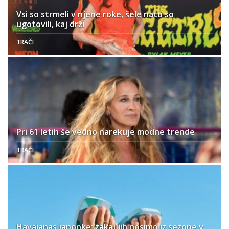
Vsi so strmeli v njene roke, šele nato so
ugotovili, kaj drži
TRAČI
Pri 61 letih še vedno narekuje modne trende
TRAČI
Havaianas japonke: zakaj jih nosimo iz sezone v