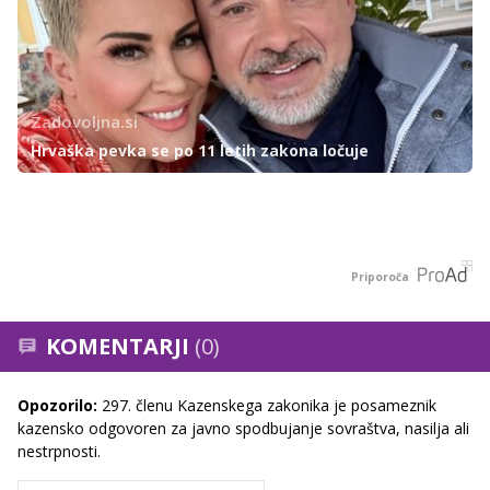
Zadovoljna.si
Hrvaška pevka se po 11 letih zakona ločuje
Priporoča
KOMENTARJI
(0)
Opozorilo:
297. členu Kazenskega zakonika je posameznik
kazensko odgovoren za javno spodbujanje sovraštva, nasilja ali
nestrpnosti.