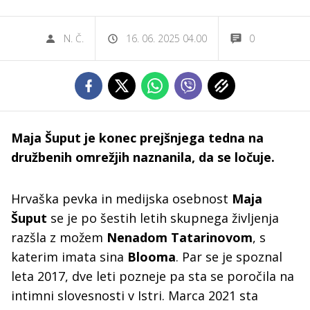
N. Č.
16. 06. 2025 04.00
0
Maja Šuput je konec prejšnjega tedna na
družbenih omrežjih naznanila, da se ločuje.
Hrvaška pevka in medijska osebnost
Maja
Šuput
se je po šestih letih skupnega življenja
razšla z možem
Nenadom Tatarinovom
, s
katerim imata sina
Blooma
. Par se je spoznal
leta 2017, dve leti pozneje pa sta se poročila na
intimni slovesnosti v Istri. Marca 2021 sta