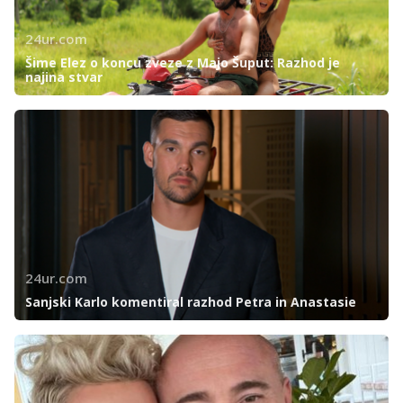
24ur.com
Šime Elez o koncu zveze z Majo Šuput: Razhod je
najina stvar
24ur.com
Sanjski Karlo komentiral razhod Petra in Anastasie