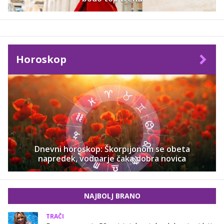
Horoskop
Dnevni horoskop: Škorpijonom se obeta
napredek, vodnarje čaka dobra novica
NAJBOLJ BRANO
TRAČI