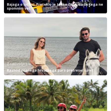
Bajaga o ločitvi: Preteklo je toliko časa, da se tega ne
spomnim več
Zadovoljna.si
Razhod znanega hrvaškega para pretresel splet