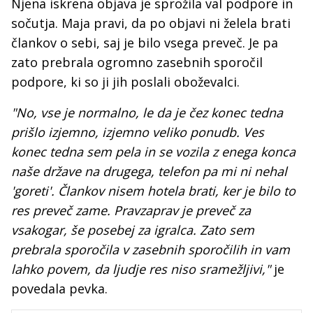
Njena iskrena objava je sprožila val podpore in
sočutja. Maja pravi, da po objavi ni želela brati
člankov o sebi, saj je bilo vsega preveč. Je pa
zato prebrala ogromno zasebnih sporočil
podpore, ki so ji jih poslali oboževalci.
"No, vse je normalno, le da je čez konec tedna
prišlo izjemno, izjemno veliko ponudb. Ves
konec tedna sem pela in se vozila z enega konca
naše države na drugega, telefon pa mi ni nehal
'goreti'. Člankov nisem hotela brati, ker je bilo to
res preveč zame. Pravzaprav je preveč za
vsakogar, še posebej za igralca. Zato sem
prebrala sporočila v zasebnih sporočilih in vam
lahko povem, da ljudje res niso sramežljivi,"
je
povedala pevka.