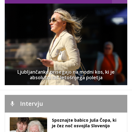
Ljubljančanke prisegajo na modni kos, ki je
absolutni hit letošnjega poletja
Intervju
Spoznajte babico Juša Čopa, ki
je čez noč osvojila Slovenijo