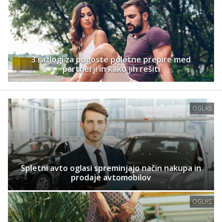
3 razlogi za pogoste poletne prepire med
partnerji in kako jih rešiti
OGLAS
Spletni avto oglasi spreminjajo način nakupa in
prodaje avtomobilov
OGLAS