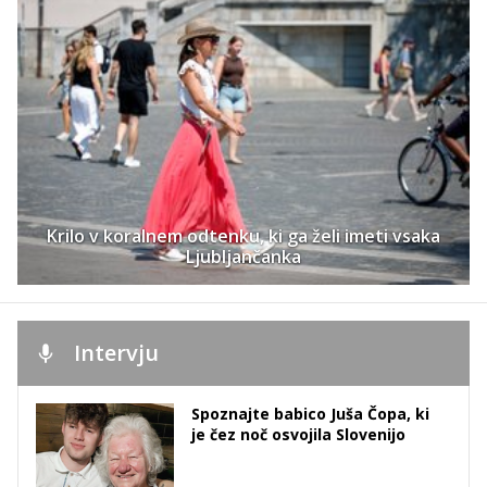
Krilo v koralnem odtenku, ki ga želi imeti vsaka
Ljubljančanka
Intervju
Spoznajte babico Juša Čopa, ki
je čez noč osvojila Slovenijo