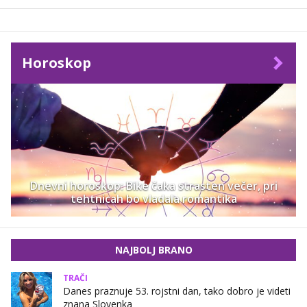
Horoskop
Dnevni horoskop: Bike čaka strasten večer, pri
tehtnicah bo vladala romantika
NAJBOLJ BRANO
TRAČI
Danes praznuje 53. rojstni dan, tako dobro je videti
znana Slovenka