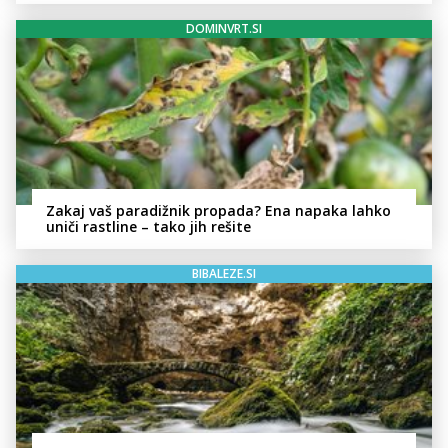
DOMINVRT.SI
Zakaj vaš paradižnik propada? Ena napaka lahko
uniči rastline – tako jih rešite
BIBALEZE.SI