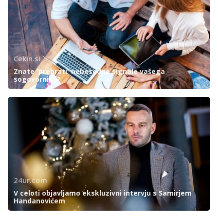
Cekin.si
Znate 'prebrati' nebesedne signale vašega
sogovornika?
24ur.com
V celoti objavljamo ekskluzivni intervju s Samirjem
Handanovićem