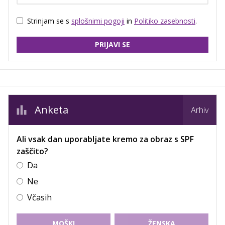
Strinjam se s
splošnimi pogoji
in
Politiko zasebnosti
.
PRIJAVI SE
Anketa
Arhiv
Ali vsak dan uporabljate kremo za obraz s SPF
zaščito?
Da
Ne
Včasih
MOŠKI
ŽENSKA