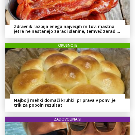
Zdravnik razbija enega največjih mitov: mastna
jetra ne nastanejo zaradi slanine, temveč zaradi
živila, ki ga imamo vsi radi
OKUSNO.JE
Najbolj mehki domači kruhki: priprava v ponvi je
trik za popoln rezultat
ZADOVOLJNA.SI