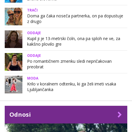
TRAČI
Doma ga čaka noseča partnerka, on pa dopustuje
z drugo
ODDAJE
Kupil ji je 13-metrski čoln, ona pa sploh ne ve, za
kakšno plovilo gre
ODDAJE
Po romantičnem zmenku sledi nepričakovan
preobrat
MODA
Krilo v koralnem odtenku, ki ga želi imeti vsaka
Ljubljančanka
Odnosi