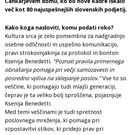
Cankarjevem domu, ko bo nove kadre iskalo
več kot 80 najuspešnejših slovenskih podjetij.
Kako koga nasloviti, komu podati roko?
Kultura srca je zelo pomembna za nadgradnjo
osebne odličnosti in uspešno komunikacijo,
pravi strokovnjakinja za protokol in bonton
Ksenija Benedetti.
"Poznati pravila primernega
obnašanja pomaga pri večji samozavesti in
posredno vpliva na sklepanje poslov."
Vse to so
veščine, ki pomagajo tudi mlajši generaciji,
čeprav je ta veliko bolj sproščena, pojasnjuje
Ksenija Benedetti.
Med temi veščinami je tudi spretnost
poslovnega mreženja, ki pomaga pri
vzpostavitvi stikov, ki pridejo prav pri