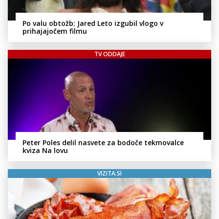
Po valu obtožb: Jared Leto izgubil vlogo v
prihajajočem filmu
TV ODDAJE
Peter Poles delil nasvete za bodoče tekmovalce
kviza Na lovu
VIZITA.SI