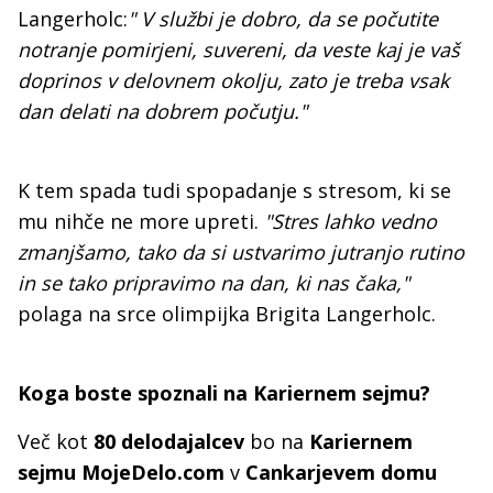
Langerholc:
" V službi je dobro, da se počutite
notranje pomirjeni, suvereni, da veste kaj je vaš
doprinos v delovnem okolju, zato je treba vsak
dan delati na dobrem počutju."
K tem spada tudi spopadanje s stresom, ki se
mu nihče ne more upreti.
"Stres lahko vedno
zmanjšamo, tako da si ustvarimo jutranjo rutino
in se tako pripravimo na dan, ki nas čaka,"
polaga na srce olimpijka Brigita Langerholc.
Koga boste spoznali na Kariernem sejmu?
Več kot
80 delodajalcev
bo na
Kariernem
sejmu MojeDelo.com
v
Cankarjevem domu