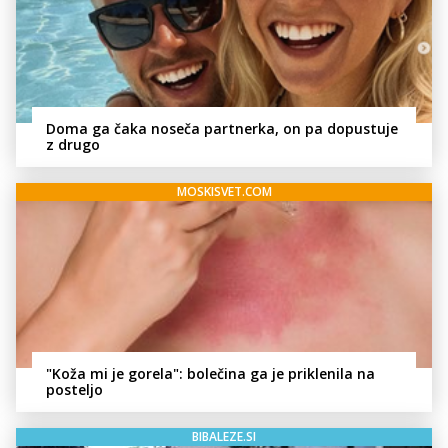
Doma ga čaka noseča partnerka, on pa dopustuje
z drugo
MOSKISVET.COM
"Koža mi je gorela": bolečina ga je priklenila na
posteljo
BIBALEZE.SI