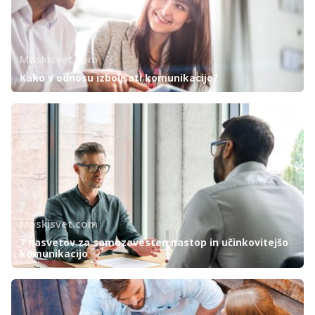
Moskisvet.com
Kako v odnosu izboljšati komunikacijo?
Moskisvet.com
7 nasvetov za samozavesten nastop in učinkovitejšo
komunikacijo