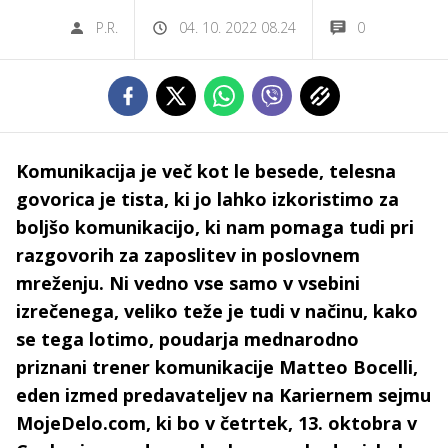
P.R.
04. 10. 2022 08.24
0
Komunikacija je več kot le besede, telesna
govorica je tista, ki jo lahko izkoristimo za
boljšo komunikacijo, ki nam pomaga tudi pri
razgovorih za zaposlitev in poslovnem
mreženju. Ni vedno vse samo v vsebini
izrečenega, veliko teže je tudi v načinu, kako
se tega lotimo, poudarja mednarodno
priznani trener komunikacije Matteo Bocelli,
eden izmed predavateljev na Kariernem sejmu
MojeDelo.com, ki bo v četrtek, 13. oktobra v