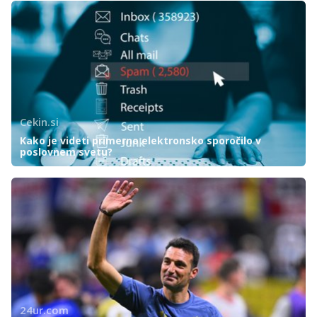
Cekin.si
Kako je videti primerno elektronsko sporočilo v
poslovnem svetu?
24ur.com