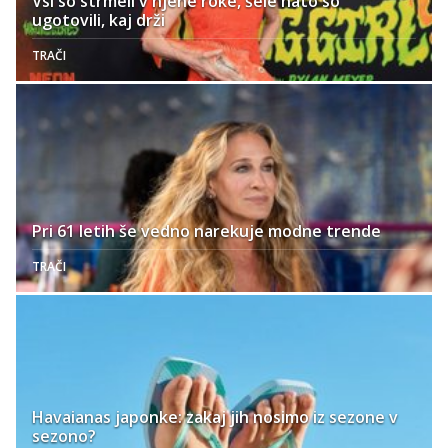
Vsi so strmeli v njene roke, šele nato so
ugotovili, kaj drži
TRAČI
Pri 61 letih še vedno narekuje modne trende
TRAČI
Havaianas japonke: zakaj jih nosimo iz sezone v
sezono?