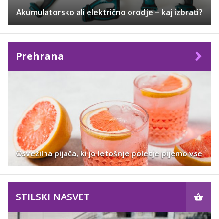
Akumulatorsko ali električno orodje – kaj izbrati?
Prehrana
Osvežilna pijača, ki jo letošnje poletje pijemo vse
STILSKI NASVET