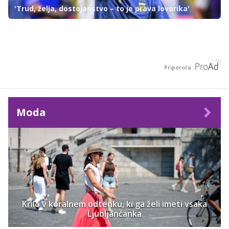
'Trud, želja, dostojanstvo – to je prava lovorika'
Priporoča
Moda
Krilo v koralnem odtenku, ki ga želi imeti vsaka
Ljubljančanka