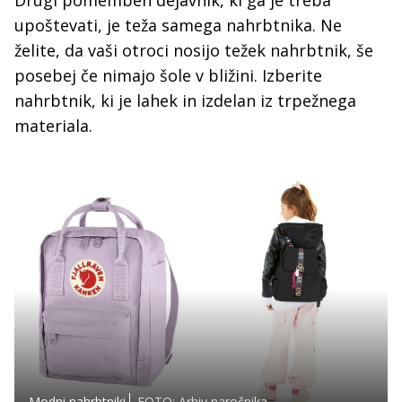
upoštevati, je teža samega nahrbtnika. Ne
želite, da vaši otroci nosijo težek nahrbtnik, še
posebej če nimajo šole v bližini. Izberite
nahrbtnik, ki je lahek in izdelan iz trpežnega
materiala.
Modni nahrbtniki
FOTO: Arhiv naročnika