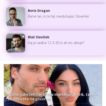
Boris Dragan
Barve las, ki ta hip navdušujejo Slovenke
Blaž Slaviček
Kaj je vadba 12-3-30 in ali res deluje?
Njuna ljubezen naj bi bila marketinški trik, tako
se odzivata na govorice