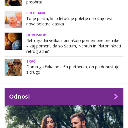
preobrat
PREHRANA
To je pijača, ki jo letošnje poletje naročajo vsi -
nova poletna klasika
HOROSKOP
Retrogradni velikani prinašajo pomembne premike
– kaj pomeni, da so Saturn, Neptun in Pluton hkrati
retrogradni?
TRAČI
Doma ga čaka noseča partnerka, on pa dopustuje
z drugo
Odnosi