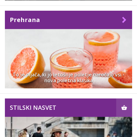
Prehrana
To je pijača, ki jo letošnje poletje naročajo vsi -
nova poletna klasika
STILSKI NASVET