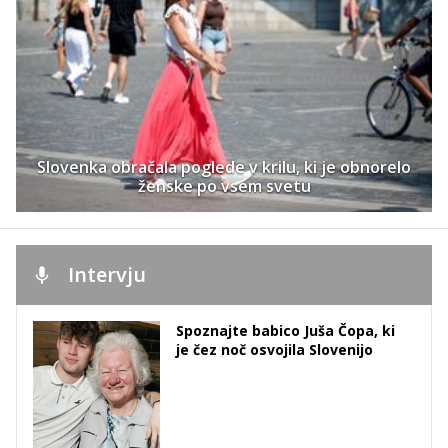
Slovenka obračala poglede v krilu, ki je obnorelo
ženske po vsem svetu
Intervju
Spoznajte babico Juša Čopa, ki
je čez noč osvojila Slovenijo