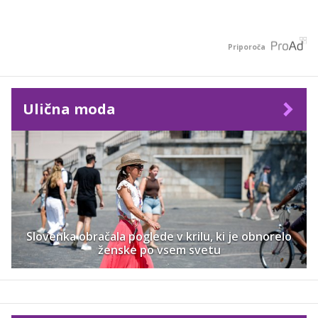
Priporoča
Ulična moda
Slovenka obračala poglede v krilu, ki je obnorelo
ženske po vsem svetu