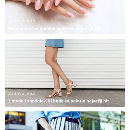
Zadovoljna.si
Minimalistična manikura, ki vas bo navdušila
Zadovoljna.si
3 modeli sandalov, ki bodo to poletje največji hit