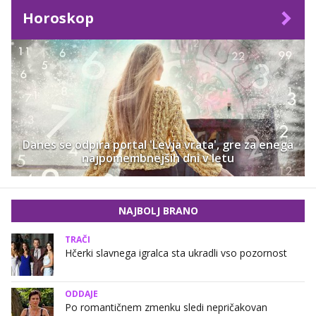
Horoskop
Danes se odpira portal 'Levja vrata', gre za enega
najpomembnejših dni v letu
NAJBOLJ BRANO
TRAČI
Hčerki slavnega igralca sta ukradli vso pozornost
ODDAJE
Po romantičnem zmenku sledi nepričakovan