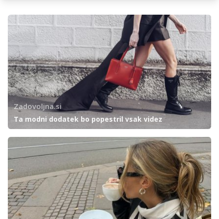
Zadovoljna.si
Ta modni dodatek bo popestril vsak videz