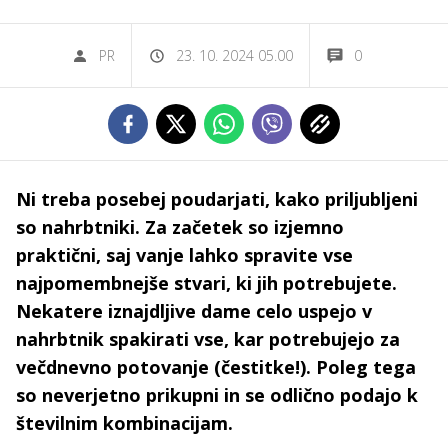
PR
23. 10. 2024 05.00
0
Ni treba posebej poudarjati, kako priljubljeni
so nahrbtniki. Za začetek so izjemno
praktični, saj vanje lahko spravite vse
najpomembnejše stvari, ki jih potrebujete.
Nekatere iznajdljive dame celo uspejo v
nahrbtnik spakirati vse, kar potrebujejo za
večdnevno potovanje (čestitke!). Poleg tega
so neverjetno prikupni in se odlično podajo k
številnim kombinacijam.