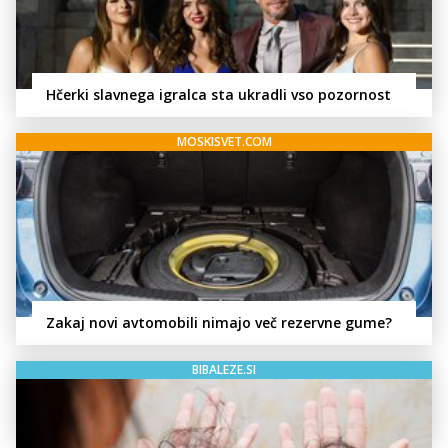
Hčerki slavnega igralca sta ukradli vso pozornost
MOSKISVET.COM
Zakaj novi avtomobili nimajo več rezervne gume?
BIBALEZE.SI