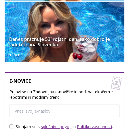
Danes praznuje 53. rojstni dan, tako dobro je
videti znana Slovenka
TRAČI
E-NOVICE
Prijavi se na Zadovoljna e-novičke in bodi na tekočem z
lepotnimi in modnimi trendi.
Strinjam se s
splošnimi pogoji
in
Politiko zasebnosti
.