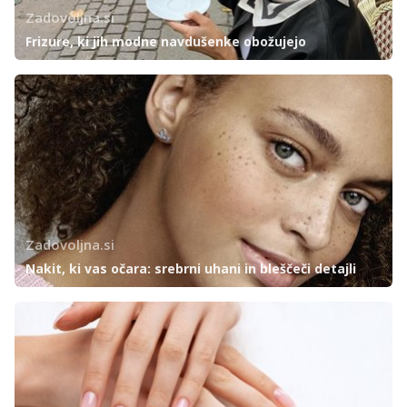
Zadovoljna.si
Frizure, ki jih modne navdušenke obožujejo
Zadovoljna.si
Nakit, ki vas očara: srebrni uhani in bleščeči detajli