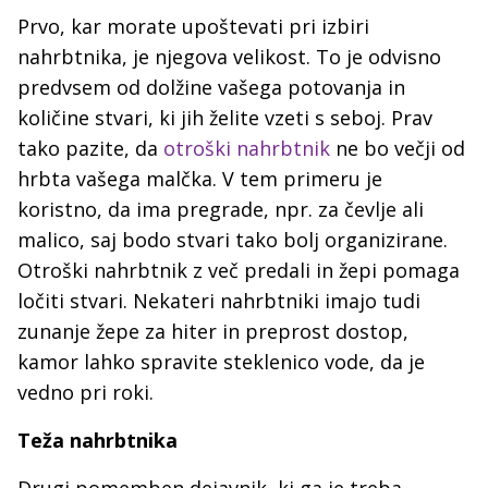
Prvo, kar morate upoštevati pri izbiri
nahrbtnika, je njegova velikost. To je odvisno
predvsem od dolžine vašega potovanja in
količine stvari, ki jih želite vzeti s seboj. Prav
tako pazite, da
otroški nahrbtnik
ne bo večji od
hrbta vašega malčka. V tem primeru je
koristno, da ima pregrade, npr. za čevlje ali
malico, saj bodo stvari tako bolj organizirane.
Otroški nahrbtnik z več predali in žepi pomaga
ločiti stvari. Nekateri nahrbtniki imajo tudi
zunanje žepe za hiter in preprost dostop,
kamor lahko spravite steklenico vode, da je
vedno pri roki.
Teža nahrbtnika
Drugi pomemben dejavnik, ki ga je treba