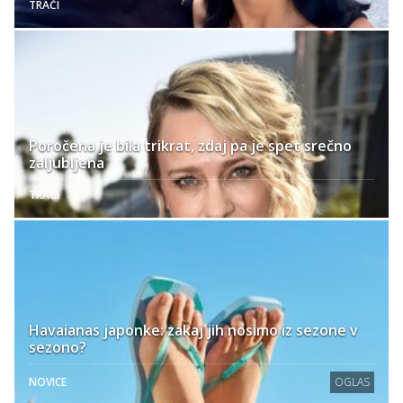
TRAČI
Poročena je bila trikrat, zdaj pa je spet srečno
zaljubljena
TRAČI
Havaianas japonke: zakaj jih nosimo iz sezone v
sezono?
NOVICE
OGLAS