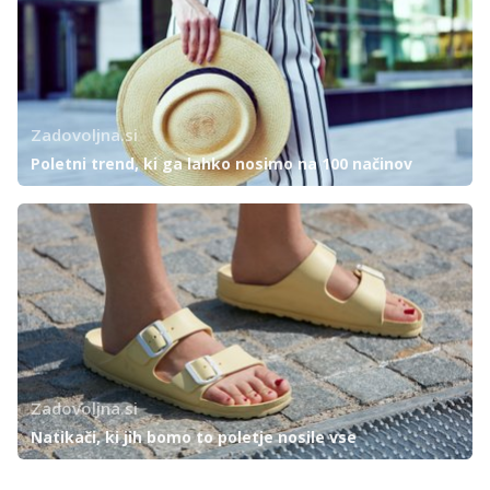
Zadovoljna.si
Poletni trend, ki ga lahko nosimo na 100 načinov
Zadovoljna.si
Natikači, ki jih bomo to poletje nosile vse