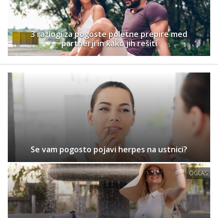
3 razlogi za pogoste poletne prepire med
partnerji in kako jih rešiti
Se vam pogosto pojavi herpes na ustnici?
OGLAS