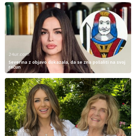
24ur.com
Severina z objavo dokazala, da se zna pošaliti na svoj
račun
24ur.com