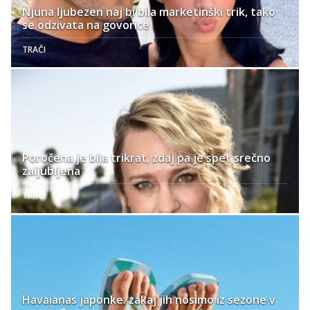
Njuna ljubezen naj bi bila marketinški trik, tako
se odzivata na govorice
TRAČI
Poročena je bila trikrat, zdaj pa je spet srečno
zaljubljena
TRAČI
Havaianas japonke: zakaj jih nosimo iz sezone v