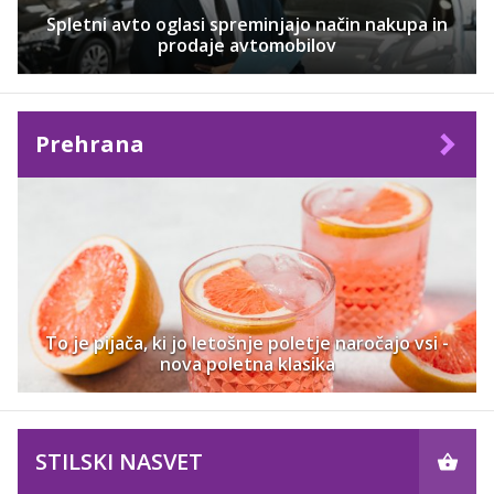
Spletni avto oglasi spreminjajo način nakupa in
prodaje avtomobilov
Prehrana
To je pijača, ki jo letošnje poletje naročajo vsi -
nova poletna klasika
STILSKI NASVET