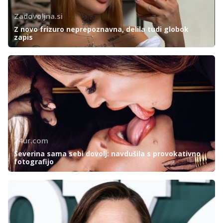
Zadovoljna.si
Z novo frizuro neprepoznavna, delila tudi globok
zapis
24ur.com
Severina sama sebi dovolj: navdušila s provokativno
fotografijo