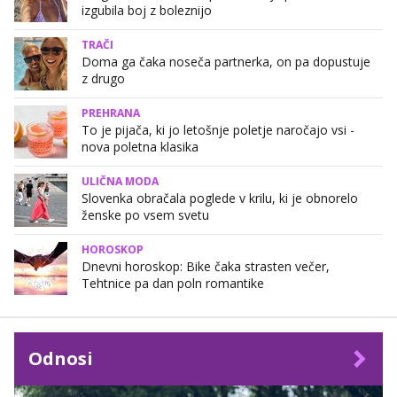
izgubila boj z boleznijo
TRAČI
Doma ga čaka noseča partnerka, on pa dopustuje
z drugo
PREHRANA
To je pijača, ki jo letošnje poletje naročajo vsi -
nova poletna klasika
ULIČNA MODA
Slovenka obračala poglede v krilu, ki je obnorelo
ženske po vsem svetu
HOROSKOP
Dnevni horoskop: Bike čaka strasten večer,
Tehtnice pa dan poln romantike
Odnosi