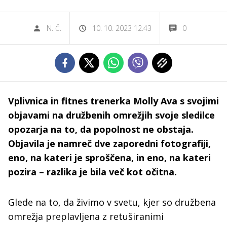
N. Č.
10. 10. 2023 12.43
0
Vplivnica in fitnes trenerka Molly Ava s svojimi
objavami na družbenih omrežjih svoje sledilce
opozarja na to, da popolnost ne obstaja.
Objavila je namreč dve zaporedni fotografiji,
eno, na kateri je sproščena, in eno, na kateri
pozira – razlika je bila več kot očitna.
Glede na to, da živimo v svetu, kjer so družbena
omrežja preplavljena z retuširanimi