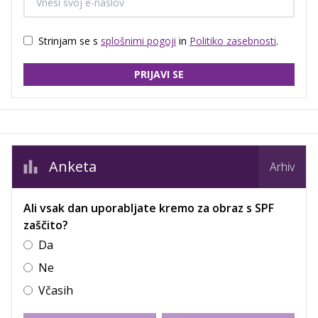
Strinjam se s
splošnimi pogoji
in
Politiko zasebnosti
.
PRIJAVI SE
Anketa
Arhiv
Ali vsak dan uporabljate kremo za obraz s SPF
zaščito?
Da
Ne
Včasih