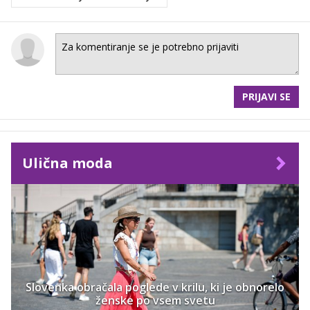
PRIJAVI SE
Ulična moda
Slovenka obračala poglede v krilu, ki je obnorelo
ženske po vsem svetu