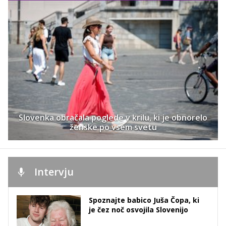
Slovenka obračala poglede v krilu, ki je obnorelo
ženske po vsem svetu
Intervju
Spoznajte babico Juša Čopa, ki
je čez noč osvojila Slovenijo