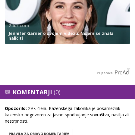
24ur.com
Jennifer Garner o svojem videzu: Nisem se znala
naličiti
Priporoča
KOMENTARJI
(0)
Opozorilo:
297. členu Kazenskega zakonika je posameznik
kazensko odgovoren za javno spodbujanje sovraštva, nasilja ali
nestrpnosti.
PRAVILA ZA OBJAVO KOMENTARJEV