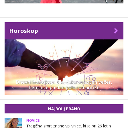
Horoskop
Dnevni horoskop: Bike čaka strasten večer,
Tehtnice pa dan poln romantike
NAJBOLJ BRANO
NOVICE
Tragična smrt znane vplivnice, ki je pri 26 letih