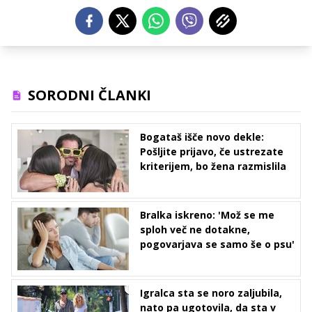
SORODNI ČLANKI
Bogataš išče novo dekle:
Pošljite prijavo, če ustrezate
kriterijem, bo žena razmislila
Bralka iskreno: 'Mož se me
sploh več ne dotakne,
pogovarjava se samo še o psu'
Igralca sta se noro zaljubila,
nato pa ugotovila, da sta v