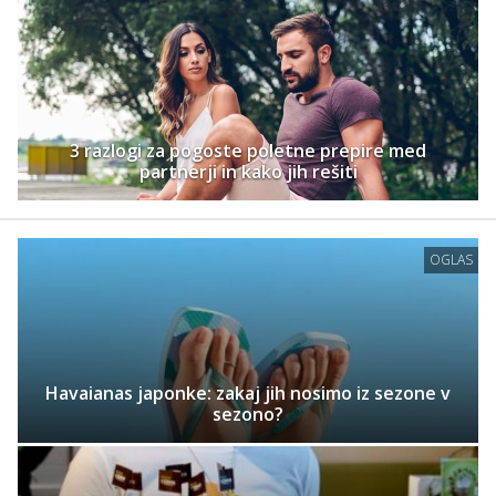
3 razlogi za pogoste poletne prepire med
partnerji in kako jih rešiti
OGLAS
Havaianas japonke: zakaj jih nosimo iz sezone v
sezono?