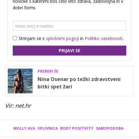
novičke s katerimi boš celo leto zdrava, zadovoljna in v
dobri formi.
Strinjam se s
splošnimi pogoji
in
Politiko zasebnosti
.
PRIJAVI SE
PREBERI ŠE
Nina Osenar po težki zdravstveni
bitki spet žari
Vir: net.hr
MOLLY AVA
VPLIVNICA
BODY POSITIVITY
SAMOPODOBA