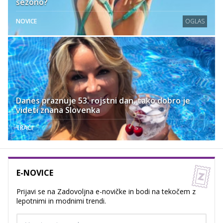
sezono?
NOVICE
OGLAS
Danes praznuje 53. rojstni dan, tako dobro je
videti znana Slovenka
TRAČI
E-NOVICE
Prijavi se na Zadovoljna e-novičke in bodi na tekočem z
lepotnimi in modnimi trendi.