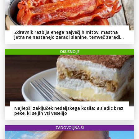
Zdravnik razbija enega največjih mitov: mastna
jetra ne nastanejo zaradi slanine, temveč zaradi
živila, ki ga imamo vsi radi
OKUSNO.JE
Najlepši zaključek nedeljskega kosila: 8 sladic brez
peke, ki se jih vsi veselijo
ZADOVOLJNA.SI