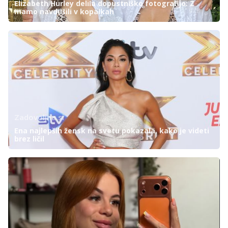
Elizabeth Hurley delila dopustniško fotografijo: Z
mamo navdušili v kopalkah
Zadovoljna.si
Ena najlepših žensk na svetu pokazala, kako je videti
brez ličil