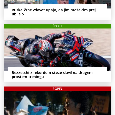
Ruske 'črne vdove': upajo, da jim može čim prej
ubijejo
ŠPORT
Bezzecchi z rekordom steze slavil na drugem
prostem treningu
POPIN