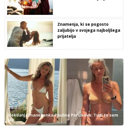
Znamenja, ki se pogosto
zaljubijo v svojega najboljšega
prijatelja
24ur.com
Nekdanja manekenka Paulina Porizkova: Tudi to sem
jaz