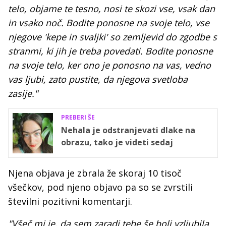
telo, objame te tesno, nosi te skozi vse, vsak dan
in vsako noč. Bodite ponosne na svoje telo, vse
njegove 'kepe in svaljki' so zemljevid do zgodbe s
stranmi, ki jih je treba povedati. Bodite ponosne
na svoje telo, ker ono je ponosno na vas, vedno
vas ljubi, zato pustite, da njegova svetloba
zasije."
PREBERI ŠE
Nehala je odstranjevati dlake na
obrazu, tako je videti sedaj
Njena objava je zbrala že skoraj 10 tisoč
všečkov, pod njeno objavo pa so se zvrstili
številni pozitivni komentarji.
"Všeč mi je, da sem zaradi tebe še bolj vzljubila