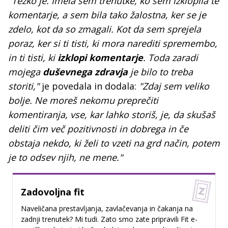
"Težko je. Imela sem trenutke, ko sem izklopila te
komentarje, a sem bila tako žalostna, ker se je
zdelo, kot da so zmagali. Kot da sem sprejela
poraz, ker si ti tisti, ki mora narediti spremembo,
in ti tisti, ki
izklopi komentarje
. Toda zaradi
mojega
duševnega zdravja
je bilo to treba
storiti,"
je povedala in dodala:
"Zdaj sem veliko
bolje. Ne moreš nekomu preprečiti
komentiranja, vse, kar lahko storiš, je, da skušaš
deliti čim več pozitivnosti in dobrega in če
obstaja nekdo, ki želi to vzeti na grd način, potem
je to odsev njih, ne mene."
Zadovoljna fit
Naveličana prestavljanja, zavlačevanja in čakanja na
zadnji trenutek? Mi tudi. Zato smo zate pripravili Fit e-