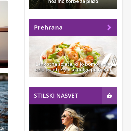
nosimo torbe za plažo
Prehrana
Lahkotna solata, ki jo bomo jedle
celo poletje (in še dolgo po njem)
STILSKI NASVET
ca