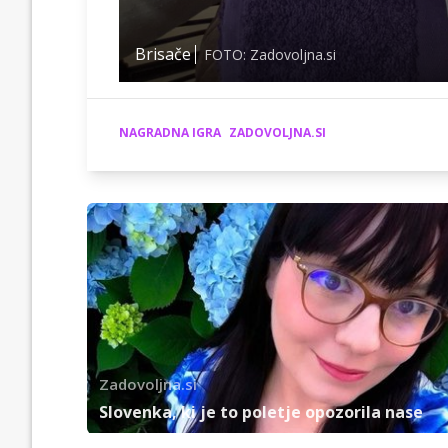
Brisače
FOTO: Zadovoljna.si
NAGRADNA IGRA
ZADOVOLJNA.SI
Zadovoljna.si
Slovenka, ki je to poletje opozorila nase