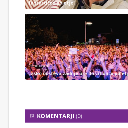
fantastično poletje
24ur.com
Laško odšteva zadnje ure do vrhunca polet
KOMENTARJI
(0)