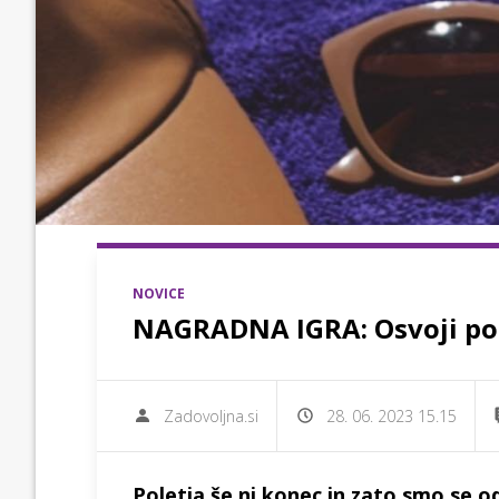
NOVICE
NAGRADNA IGRA: Osvoji pol
Zadovoljna.si
28. 06. 2023 15.15
Poletja še ni konec in zato smo se od