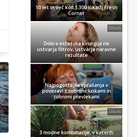
10 let in več kot 1.300 lokacij Fresh
Corner
OGLAS
Dobra estetska kirurgija ne
ustvarja filtrov, ustvarja naravne
rezultate
Najpogostejša vprašanja v
povezavi z zobnimi luskami in
zobnimi prevlekami
OGLAS
3 modne kombinacije, v katerih