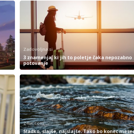
Zadovoljna.si
3 znamenja, ki jih to poletje čaka nepozabno
potovanje
24ur.com
Sladko, slajše, najslajše. Tako bo konec mese