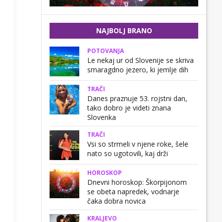
NAJBOLJ BRANO
POTOVANJA
Le nekaj ur od Slovenije se skriva
smaragdno jezero, ki jemlje dih
TRAČI
Danes praznuje 53. rojstni dan,
tako dobro je videti znana
Slovenka
TRAČI
Vsi so strmeli v njene roke, šele
nato so ugotovili, kaj drži
HOROSKOP
Dnevni horoskop: Škorpijonom
se obeta napredek, vodnarje
čaka dobra novica
KRALJEVO