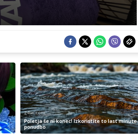
24ur.com
Poletja še ni konec! Izkoristite to last minute
ponudbo