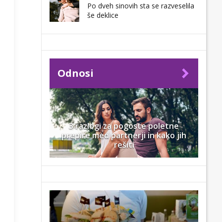
Po dveh sinovih sta se razveselila
še deklice
Odnosi
3 razlogi za pogoste poletne
prepire med partnerji in kako jih
rešiti