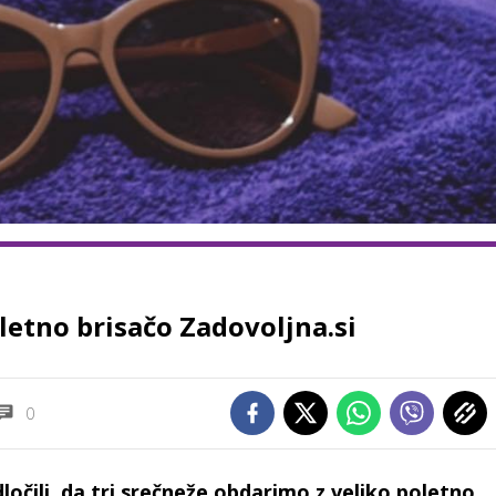
etno brisačo Zadovoljna.si
0
ločili, da tri srečneže obdarimo z veliko poletno