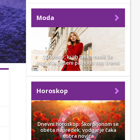
Moda
10 kosov, ki jih lahko nosiš že
avgusta, jeseni pa bodo top trend
Horoskop
Dnevni horoskop: Škorpijonom se
obeta napredek, vodnarje čaka
dobra novica