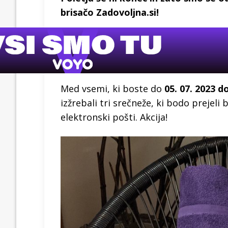
brisačo Zadovoljna.si!
Med vsemi, ki boste do
05. 07. 2023 d
izžrebali tri srečneže, ki bodo prejel
elektronski pošti. Akcija!