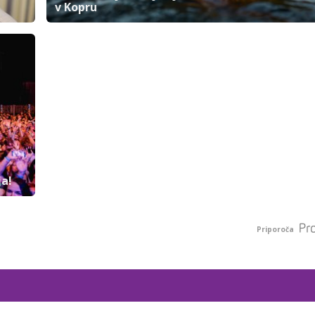
v Kopru
ja!
Priporoča