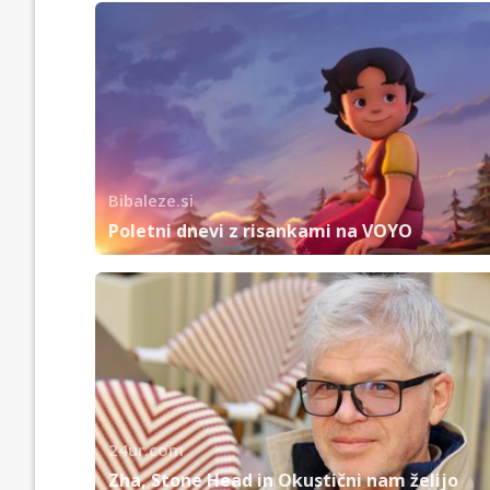
Bibaleze.si
Poletni dnevi z risankami na VOYO
24ur.com
Zha, Stone Head in Okustični nam želijo