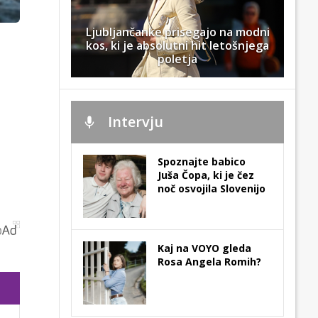
Ljubljančanke prisegajo na modni
kos, ki je absolutni hit letošnjega
poletja
Intervju
Spoznajte babico
Juša Čopa, ki je čez
noč osvojila Slovenijo
Kaj na VOYO gleda
Rosa Angela Romih?