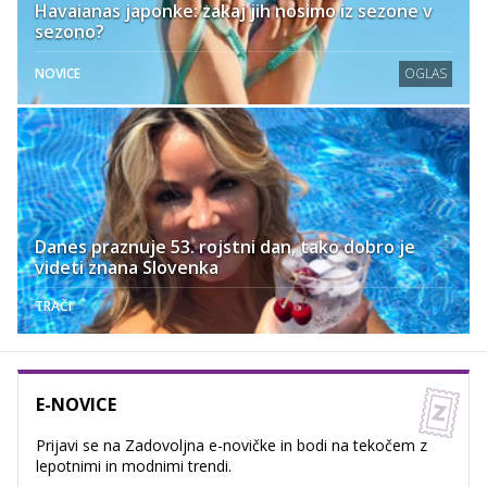
Havaianas japonke: zakaj jih nosimo iz sezone v
sezono?
NOVICE
OGLAS
Danes praznuje 53. rojstni dan, tako dobro je
videti znana Slovenka
TRAČI
E-NOVICE
Prijavi se na Zadovoljna e-novičke in bodi na tekočem z
lepotnimi in modnimi trendi.