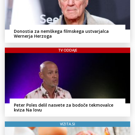
Donostia za nemškega filmskega ustvarjalca
Wernerja Herzoga
TV ODDAJE
Peter Poles delil nasvete za bodoče tekmovalce
kviza Na lovu
VIZITA.SI