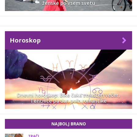
ženske po vsem svetu
Horoskop
Dnevni horoskop: Bike čaka strasten večer,
Tehtnice pa dan poln romantike
NAJBOLJ BRANO
TRAČI