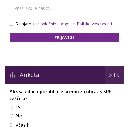
Strinjam se s
splošnimi pogoji
in
Politiko zasebnosti
.
PRIJAVI SE
Anketa
Arhiv
Ali vsak dan uporabljate kremo za obraz s SPF
zaščito?
Da
Ne
Včasih