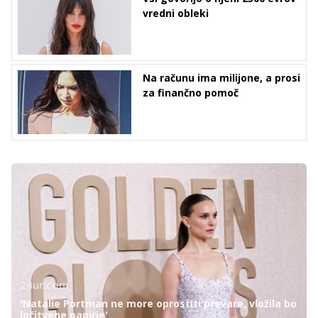
vredni obleki
Na računu ima milijone, a prosi
za finančno pomoč
24ur.com
'Natalie Portman ne more oprostiti prevare, vložila bo
ločitvene papirje'