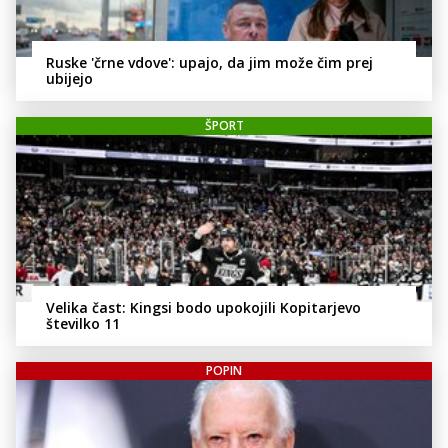
Ruske 'črne vdove': upajo, da jim može čim prej
ubijejo
ŠPORT
Velika čast: Kingsi bodo upokojili Kopitarjevo
številko 11
POPIN