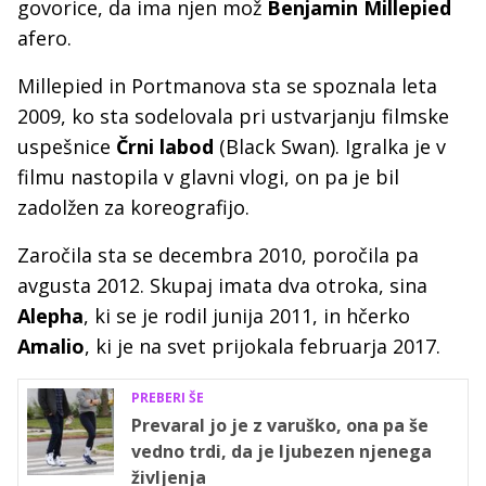
govorice, da ima njen mož
Benjamin Millepied
afero.
Millepied in Portmanova sta se spoznala leta
2009, ko sta sodelovala pri ustvarjanju filmske
uspešnice
Črni labod
(Black Swan). Igralka je v
filmu nastopila v glavni vlogi, on pa je bil
zadolžen za koreografijo.
Zaročila sta se decembra 2010, poročila pa
avgusta 2012. Skupaj imata dva otroka, sina
Alepha
, ki se je rodil junija 2011, in hčerko
Amalio
, ki je na svet prijokala februarja 2017.
PREBERI ŠE
Prevaral jo je z varuško, ona pa še
vedno trdi, da je ljubezen njenega
življenja