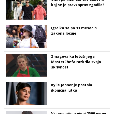
kaj se je pravzaprav zgodilo?
Igralka se po 13 mesecih
zakona ločuje
Zmagovalka letošnjega
MasterChefa razkrila svojo
skrivnost
Kylie Jenner je postala
ikonična lutka
Vsi govorijo o njeni 2500 evrov