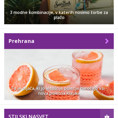
3 modne kombinacije, v katerih nosimo torbe za
plažo
Prehrana
To je pijača, ki jo letošnje poletje naročajo vsi -
nova poletna klasika
STILSKI NASVET