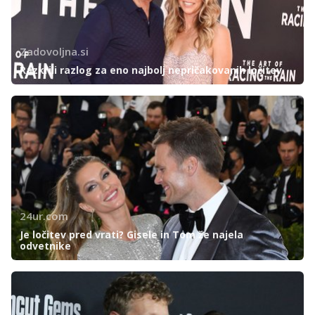
Zadovoljna.si
Razkrili razlog za eno najbolj nepričakovanih ločitev
24ur.com
Je ločitev pred vrati? Gisele in Tom že najela
odvetnike