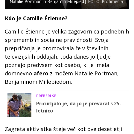
Natalie Portman in Benjamin Millepied
FOTO: Profimedia
Kdo je Camille Étienne?
Camille Étienne je velika zagovornica podnebnih
sprememb in socialne pravičnosti. Svoja
prepričanja je promovirala že v številnih
televizijskih oddajah, toda danes jo ljudje
poznajo predvsem kot osebo, ki je imela
domnevno
afero
z možem Natalie Portman,
Benjaminom Millepiedom.
PREBERI ŠE
Pricurljalo je, da jo je prevaral s 25-
letnico
Zagreta aktivistka šteje več kot dve desetletji