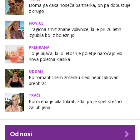
Doma ga čaka noseča partnerka, on pa dopustuje
z drugo
NOVICE
Tragična smrt znane vplivnice, ki je pri 26 letih
izgubila boj z boleznijo
PREHRANA
To je pijača, ki jo letošnje poletje naročajo vsi -
nova poletna klasika
ODDAJE
Po romantičnem zmenku sledi nepričakovan
preobrat
TRAČI
Poročena je bila trikrat, zdaj pa je spet srečno
zaljubljena
Odnosi