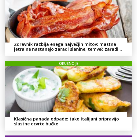
Zdravnik razbija enega največjih mitov: mastna
jetra ne nastanejo zaradi slanine, temveč zaradi
živila, ki ga imamo vsi radi
OKUSNO.JE
Klasična panada odpade: tako Italijani pripravijo
slastne ocvrte bučke