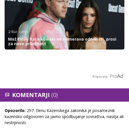
24ur.com
Mož Emily Ratajkowski ne namerava odnehati, prosi
za novo priložnost
Priporoča
KOMENTARJI
(0)
Opozorilo:
297. členu Kazenskega zakonika je posameznik
kazensko odgovoren za javno spodbujanje sovraštva, nasilja ali
nestrpnosti.