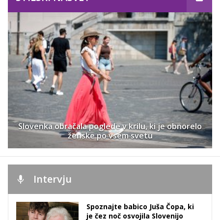
Slovenka obračala poglede v krilu, ki je obnorelo
ženske po vsem svetu
Intervju
Spoznajte babico Juša Čopa, ki
je čez noč osvojila Slovenijo