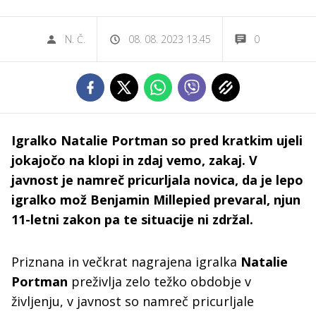
N. Č.
08. 08. 2023 13.45
0
Igralko Natalie Portman so pred kratkim ujeli
jokajočo na klopi in zdaj vemo, zakaj. V
javnost je namreč pricurljala novica, da je lepo
igralko mož Benjamin Millepied prevaral, njun
11-letni zakon pa te situacije ni zdržal.
Priznana in večkrat nagrajena igralka
Natalie
Portman
preživlja zelo težko obdobje v
življenju, v javnost so namreč pricurljale