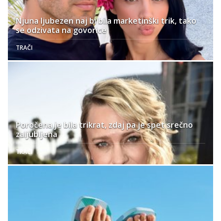
Njuna ljubezen naj bi bila marketinški trik, tako
se odzivata na govorice
TRAČI
Poročena je bila trikrat, zdaj pa je spet srečno
zaljubljena
TRAČI