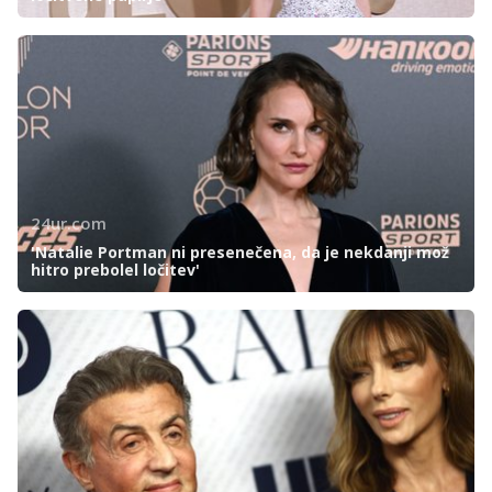
24ur.com
'Natalie Portman ni presenečena, da je nekdanji mož
hitro prebolel ločitev'