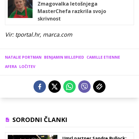
Zmagovalka letošnjega
MasterChefa razkrila svojo
skrivnost
Vir: tportal.hr, marca.com
NATALIE PORTMAN
BENJAMIN MILLEPIED
CAMILLE ETIENNE
AFERA
LOČITEV
SORODNI ČLANKI
Umrl partner Sandre Bullock: