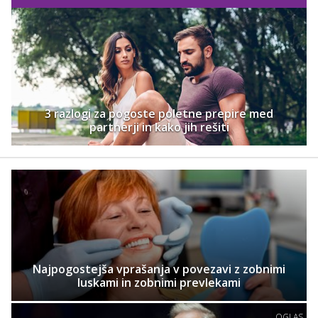
3 razlogi za pogoste poletne prepire med
partnerji in kako jih rešiti
Najpogostejša vprašanja v povezavi z zobnimi
luskami in zobnimi prevlekami
OGLAS