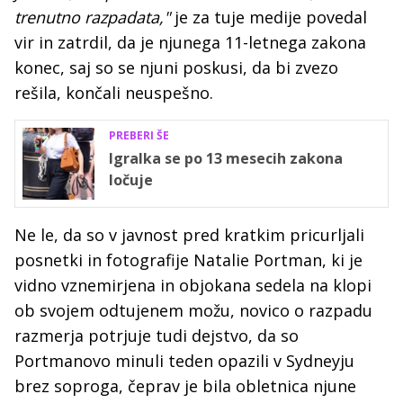
trenutno razpadata,"
je za tuje medije povedal
vir in zatrdil, da je njunega 11-letnega zakona
konec, saj so se njuni poskusi, da bi zvezo
rešila, končali neuspešno.
PREBERI ŠE
Igralka se po 13 mesecih zakona
ločuje
Ne le, da so v javnost pred kratkim pricurljali
posnetki in fotografije Natalie Portman, ki je
vidno vznemirjena in objokana sedela na klopi
ob svojem odtujenem možu, novico o razpadu
razmerja potrjuje tudi dejstvo, da so
Portmanovo minuli teden opazili v Sydneyju
brez soproga, čeprav je bila obletnica njune