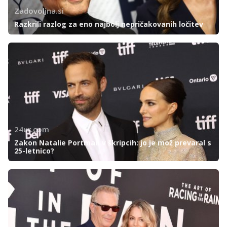
Zadovoljna.si
Razkrili razlog za eno najbolj nepričakovanih ločitev
24ur.com
Zakon Natalie Portman v škripcih: jo je mož prevaral s
25-letnico?