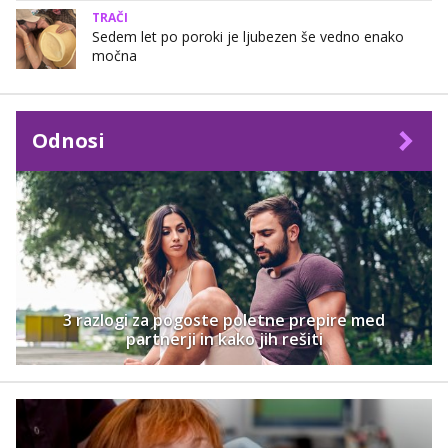
TRAČI
Sedem let po poroki je ljubezen še vedno enako
močna
Odnosi
3 razlogi za pogoste poletne prepire med
partnerji in kako jih rešiti