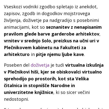
Vseskozi vodniki zgodbo spletajo iz anekdot,
zapisov, zgodb in dogodkov mojstrovega
življenja, doživetje pa nadgradijo s posebnimi
animacijami, kot so
seznanitev z nenapisanim
pravilom glede barve garderobe arhitektov
,
vrnitev v srednjo šolo, preizkus na učni uri v
Plečnikovem kabinetu na Fakulteti za
arhitekturo
in
pitje njemu ljube kave
.
Poseben del
doživetja
je tudi
virtualna izkušnja
v Plečnikovi hiši, kjer se obiskovalci virtualno
sprehodijo po prostorih, kot sta Velika
čitalnica in stopnišče Narodne in
univerzitetne knjižnice
, ki so sicer večini
nedostopni.