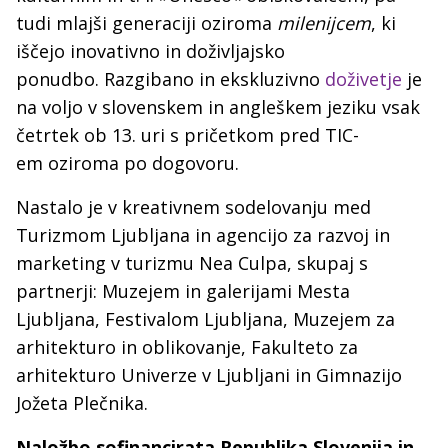
tudi mlajši generaciji oziroma
milenijcem
, ki
iščejo inovativno in doživljajsko
ponudbo. Razgibano in ekskluzivno
doživetje
je
na voljo v slovenskem in angleškem jeziku vsak
četrtek ob 13. uri s pričetkom pred TIC-
em oziroma po dogovoru.
Nastalo je v kreativnem sodelovanju med
Turizmom Ljubljana in agencijo za razvoj in
marketing v turizmu Nea Culpa, skupaj s
partnerji: Muzejem in galerijami Mesta
Ljubljana, Festivalom Ljubljana, Muzejem za
arhitekturo in oblikovanje, Fakulteto za
arhitekturo Univerze v Ljubljani in Gimnazijo
Jožeta Plečnika.
Naložbo sofinancirata Republika Slovenija in