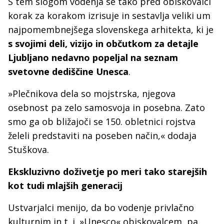
S tem slogom vodenja se tako pred obiskovalci
korak za korakom izrisuje in sestavlja veliki um
najpomembnejšega slovenskega arhitekta, ki je
s svojimi deli, vizijo in občutkom za detajle
Ljubljano nedavno popeljal na seznam
svetovne dediščine Unesca
.
»Plečnikova dela so mojstrska, njegova
osebnost pa zelo samosvoja in posebna. Zato
smo ga ob bližajoči se 150. obletnici rojstva
želeli predstaviti na poseben način,« dodaja
Stuškova.
Ekskluzivno doživetje po meri tako starejših
kot tudi mlajših generacij
Ustvarjalci menijo, da bo vodenje privlačno
kulturnim in t. i. »Unesco« obiskovalcem, pa