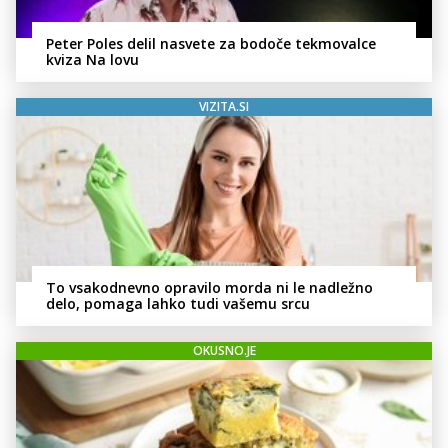
Peter Poles delil nasvete za bodoče tekmovalce
kviza Na lovu
VIZITA.SI
To vsakodnevno opravilo morda ni le nadležno
delo, pomaga lahko tudi vašemu srcu
OKUSNO.JE