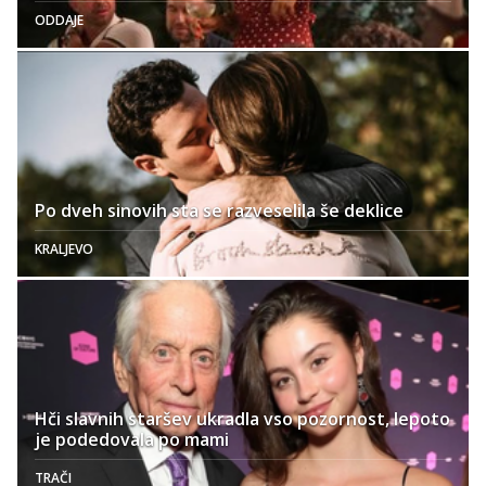
ODDAJE
Po dveh sinovih sta se razveselila še deklice
KRALJEVO
Hči slavnih staršev ukradla vso pozornost, lepoto
je podedovala po mami
TRAČI