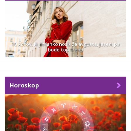
10 kosov, ki jih lahko nosiš že avgusta, jeseni pa
bodo top trend
Horoskop