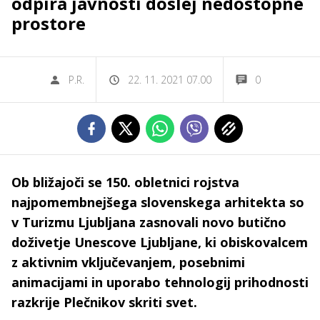
odpira javnosti doslej nedostopne
prostore
P.R.
22. 11. 2021 07.00
0
Ob bližajoči se 150. obletnici rojstva
najpomembnejšega slovenskega arhitekta so
v Turizmu Ljubljana zasnovali novo butično
doživetje Unescove Ljubljane, ki obiskovalcem
z aktivnim vključevanjem, posebnimi
animacijami in uporabo tehnologij prihodnosti
razkrije Plečnikov skriti svet.