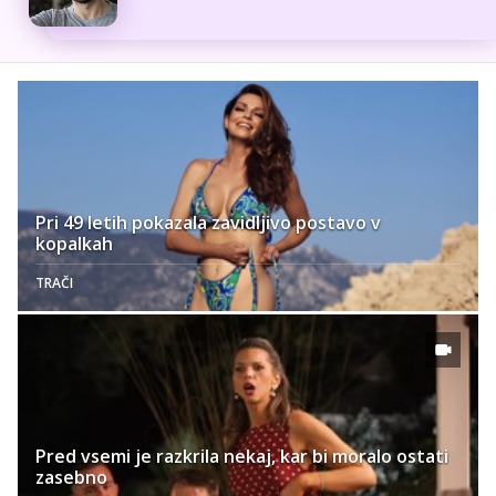
Pri 49 letih pokazala zavidljivo postavo v
kopalkah
TRAČI
Pred vsemi je razkrila nekaj, kar bi moralo ostati
zasebno