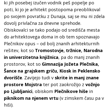
ki jih posebej izučen vodnik peš popelje po
poti, ki jo je arhitekt postopoma preoblikoval
po svojem povratku z Dunaja, saj se mu ni zdela
dovolj privlačna za dnevne sprehode.
Obiskovalci se tako podajo od središča mesta
do arhitektovega doma in ob tem spoznavajo
Plečnikov opus – od bolj znanih arhitekturnih
rešitev, kot so
Tromostovje, tržnice, Narodna
in univerzitetna knjižnica
, pa do manj znanih
prostorov, kot so
Gimnazija Jožeta Plečnika,
Šance na grajskem griču, Kiosk in Peklensko
dvorišče
. Zavijejo tudi v
skrite in manj znane
prostore Mojstra
ter pot zaokrožijo z
vožnjo
po Ljubljanici
, obiskom
Plečnikove hiše
in
piknikom na njenem vrtu
(v zimskem času pa v
hiši).