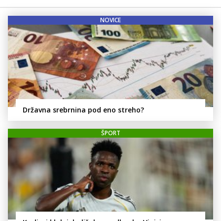
NOVICE
Državna srebrnina pod eno streho?
ŠPORT