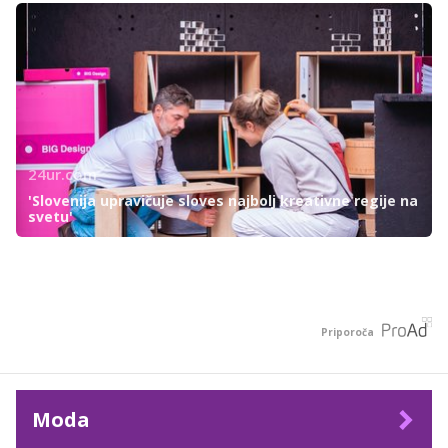
24ur.com
'Slovenija upravičuje sloves najbolj kreativne regije na
svetu'
Priporoča
Moda