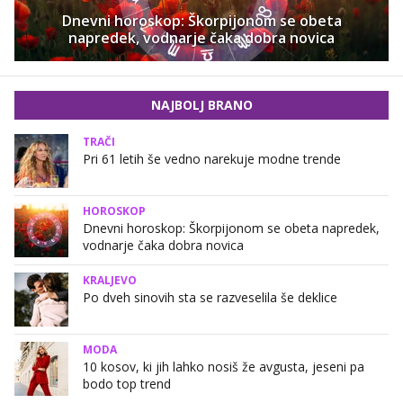
Dnevni horoskop: Škorpijonom se obeta
napredek, vodnarje čaka dobra novica
NAJBOLJ BRANO
TRAČI
Pri 61 letih še vedno narekuje modne trende
HOROSKOP
Dnevni horoskop: Škorpijonom se obeta napredek,
vodnarje čaka dobra novica
KRALJEVO
Po dveh sinovih sta se razveselila še deklice
MODA
10 kosov, ki jih lahko nosiš že avgusta, jeseni pa
bodo top trend