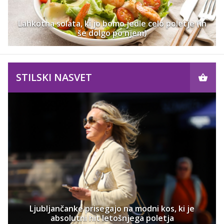
Lahkotna solata, ki jo bomo jedle celo poletje (in
še dolgo po njem)
STILSKI NASVET
Ljubljančanke prisegajo na modni kos, ki je
absolutni hit letošnjega poletja