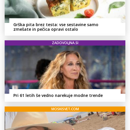
Grška pita brez testa: vse sestavine samo
zmešate in pečica opravi ostalo
ZADOVOLJNA.SI
Pri 61 letih še vedno narekuje modne trende
MOSKISVET.COM