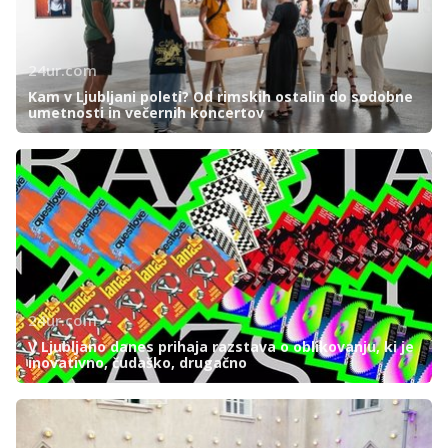
24ur.com
Kam v Ljubljani poleti? Od rimskih ostalin do sodobne
umetnosti in večernih koncertov
24ur.com
V Ljubljano danes prihaja razstava o oblikovanju, ki je
inovativno, čudaško, drugačno