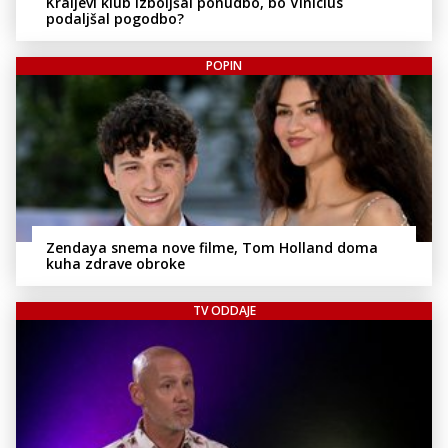
Kraljevi klub izboljšal ponudbo, bo Vinicius
podaljšal pogodbo?
POPIN
Zendaya snema nove filme, Tom Holland doma
kuha zdrave obroke
TV ODDAJE