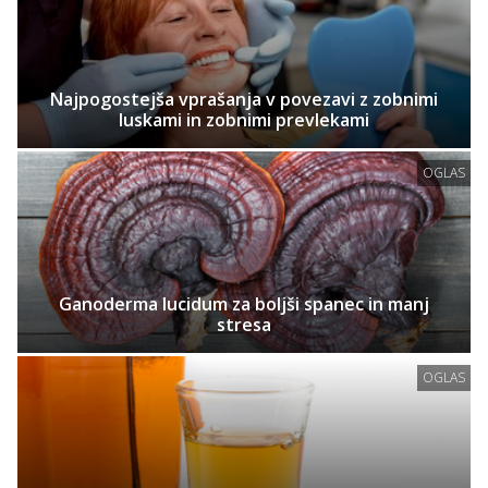
Najpogostejša vprašanja v povezavi z zobnimi
luskami in zobnimi prevlekami
OGLAS
Ganoderma lucidum za boljši spanec in manj
stresa
OGLAS