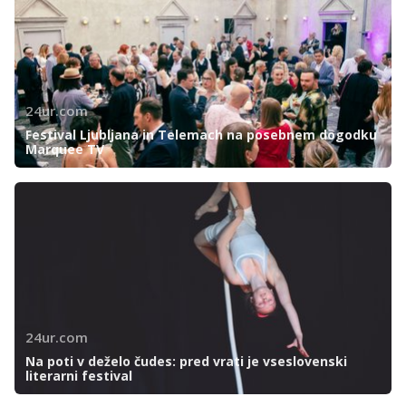
24ur.com
Festival Ljubljana in Telemach na posebnem dogodku
Marquee TV
24ur.com
Na poti v deželo čudes: pred vrati je vseslovenski
literarni festival