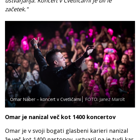
ustvarjanja. Koncert v Cvetličarni je bil le
začetek."
Omar Naber – koncert v Cvetličarni
FOTO: Janez Marolt
Omar je nanizal več kot 1400 koncertov
Omar je v svoji bogati glasbeni karieri nanizal
že več kot 1400 nastopov, ustvaril pa je tudi kar