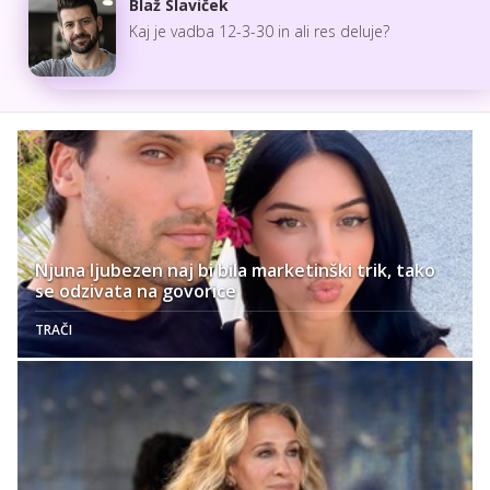
Blaž Slaviček
Kaj je vadba 12-3-30 in ali res deluje?
Njuna ljubezen naj bi bila marketinški trik, tako
se odzivata na govorice
TRAČI