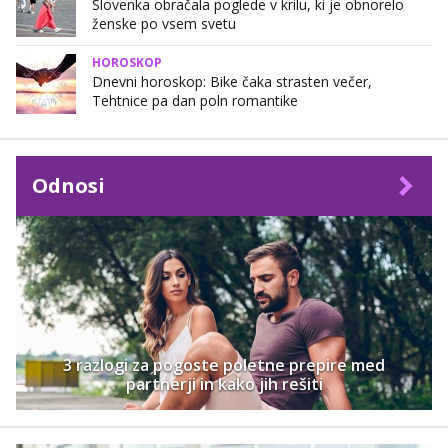
Slovenka obračala poglede v krilu, ki je obnorelo
ženske po vsem svetu
HOROSKOP
Dnevni horoskop: Bike čaka strasten večer,
Tehtnice pa dan poln romantike
Odnosi
3 razlogi za pogoste poletne prepire med
partnerji in kako jih rešiti