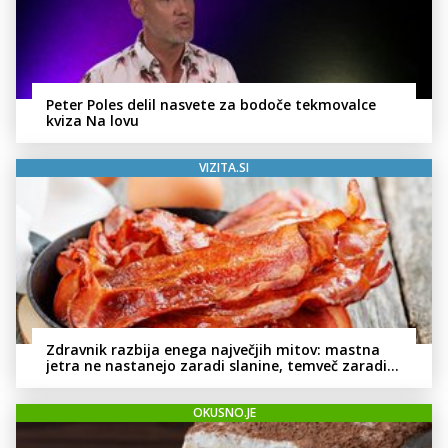
Peter Poles delil nasvete za bodoče tekmovalce
kviza Na lovu
VIZITA.SI
Zdravnik razbija enega največjih mitov: mastna
jetra ne nastanejo zaradi slanine, temveč zaradi
živila, ki ga imamo vsi radi
OKUSNO.JE