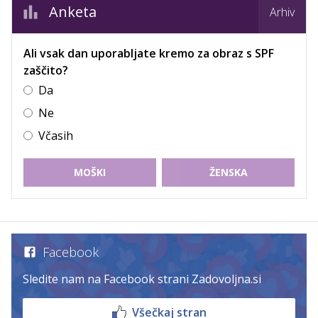
Anketa
Arhiv
Ali vsak dan uporabljate kremo za obraz s SPF
zaščito?
Da
Ne
Včasih
MOŠKI
ŽENSKA
Facebook
Sledite nam na Facebook strani Zadovoljna.si
Všečkaj stran