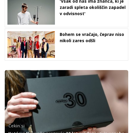
'Vsak od nas ima znanca, ki je
zaradi spleta okoliščin zapadel
v odvisnost'
Bohem se vračajo, čeprav niso
nikoli zares odšli
Cekin.si