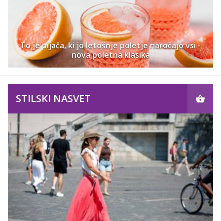
To je pijača, ki jo letošnje poletje naročajo vsi -
nova poletna klasika
STILSKI NASVET