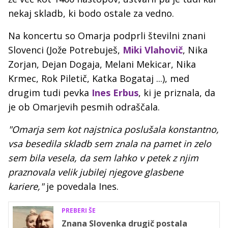
nekaj skladb, ki bodo ostale za vedno.
Na koncertu so Omarja podprli številni znani
Slovenci (Jože Potrebuješ,
Miki Vlahovič
, Nika
Zorjan, Dejan Dogaja, Melani Mekicar, Nika
Krmec, Rok Piletič, Katka Bogataj ...), med
drugim tudi pevka
Ines Erbus
, ki je priznala, da
je ob Omarjevih pesmih odraščala.
"Omarja sem kot najstnica poslušala konstantno,
vsa besedila skladb sem znala na pamet in zelo
sem bila vesela, da sem lahko v petek z njim
praznovala velik jubilej njegove glasbene
kariere,"
je povedala Ines.
PREBERI ŠE
Znana Slovenka drugič postala