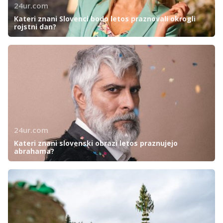
24ur.com
Kateri znani Slovenci bodo letos praznovali okrogli
rojstni dan?
24ur.com
Kateri znani slovenski obrazi letos praznujejo
abrahama?