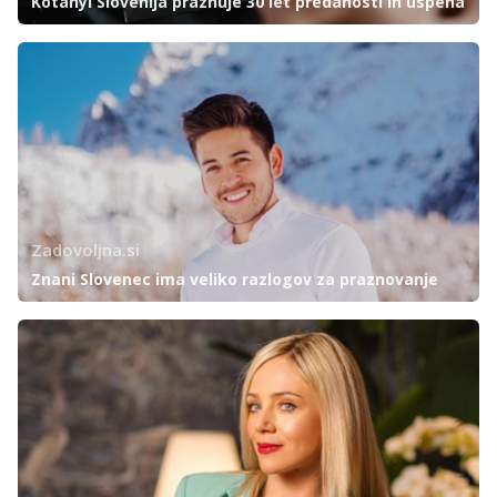
Kotányi Slovenija praznuje 30 let predanosti in uspeha
Zadovoljna.si
Znani Slovenec ima veliko razlogov za praznovanje