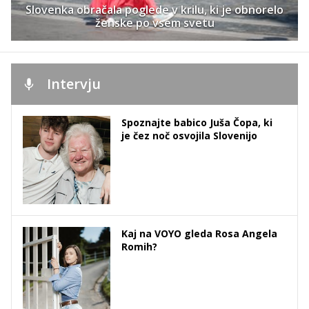
Slovenka obračala poglede v krilu, ki je obnorelo
ženske po vsem svetu
Intervju
Spoznajte babico Juša Čopa, ki
je čez noč osvojila Slovenijo
Kaj na VOYO gleda Rosa Angela
Romih?