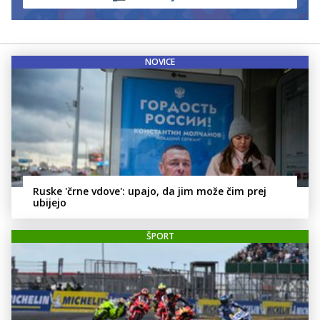
NOVICE
Ruske 'črne vdove': upajo, da jim može čim prej
ubijejo
ŠPORT