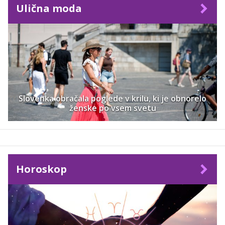
Ulična moda
Slovenka obračala poglede v krilu, ki je obnorelo
ženske po vsem svetu
Horoskop