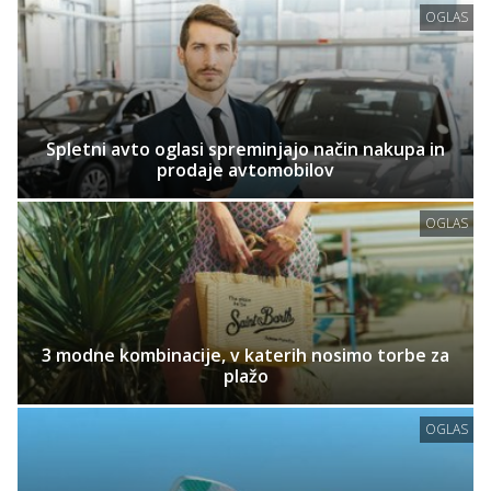
OGLAS
Spletni avto oglasi spreminjajo način nakupa in
prodaje avtomobilov
OGLAS
3 modne kombinacije, v katerih nosimo torbe za
plažo
OGLAS