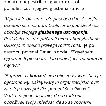
dodatno popestrili njegov koncert ob
polnoletnosti njegove glasbene kariere.
"V petek je bil zame zelo poseben dan. S svojim
bendom sem na odru Cvetličarne podoživel vsa
obdobja svojega
glasbenega ustvarjanja
.
Poslušalcem smo pričarali nepozabno glasbeno
izkušnjo in obilico pravega rock'n'rolla,"
je po
nastopu povedal Omar in dodal:
"Prejel sem
ogromno lepih sporočil in pohval, kar mi pomeni
največ."
"Priprave na
koncert
niso bile enostavne, bilo je
ogromno vaj, usklajevanj in organizacijskih ovir,
zato lep odziv publike pomeni še toliko več.
Veliko mi jih je napisalo, da so tudi oni
podoživeli svojo mladost, da so se spomnili