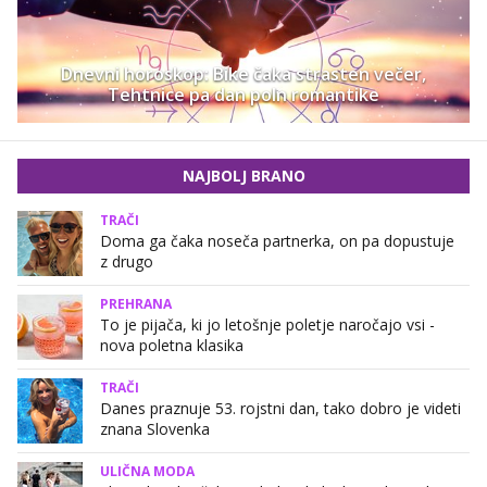
Dnevni horoskop: Bike čaka strasten večer,
Tehtnice pa dan poln romantike
NAJBOLJ BRANO
TRAČI
Doma ga čaka noseča partnerka, on pa dopustuje
z drugo
PREHRANA
To je pijača, ki jo letošnje poletje naročajo vsi -
nova poletna klasika
TRAČI
Danes praznuje 53. rojstni dan, tako dobro je videti
znana Slovenka
ULIČNA MODA