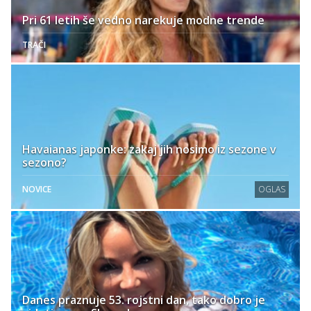
Pri 61 letih še vedno narekuje modne trende
TRAČI
Havaianas japonke: zakaj jih nosimo iz sezone v
sezono?
NOVICE
OGLAS
Danes praznuje 53. rojstni dan, tako dobro je