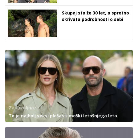
Skupaj sta že 30 let, a spretno
skrivata podrobnosti o sebi
Zadovoljna.si
To je najbolj seksi plešasti moški letošnjega leta