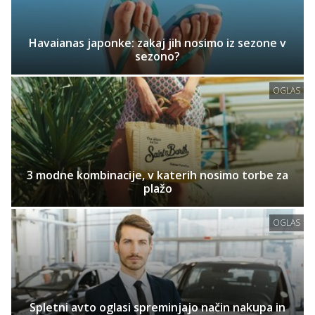
Havaianas japonke: zakaj jih nosimo iz sezone v
sezono?
OGLAS
3 modne kombinacije, v katerih nosimo torbe za
plažo
OGLAS
Spletni avto oglasi spreminjajo način nakupa in