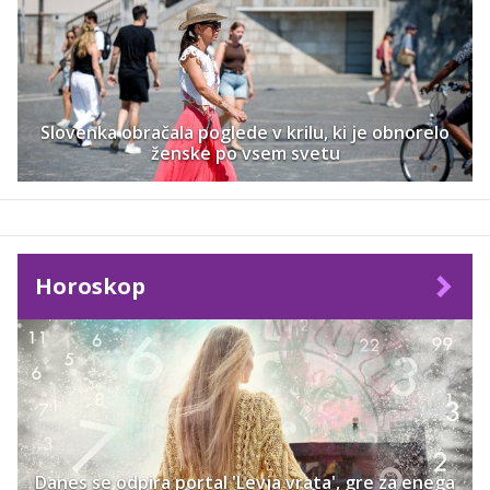
Slovenka obračala poglede v krilu, ki je obnorelo
ženske po vsem svetu
Horoskop
Danes se odpira portal 'Levja vrata', gre za enega