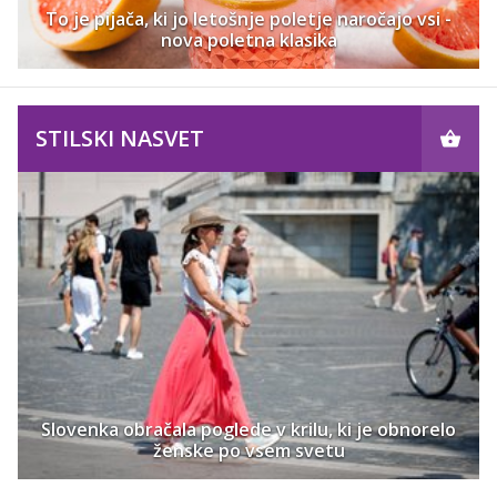
To je pijača, ki jo letošnje poletje naročajo vsi -
nova poletna klasika
STILSKI NASVET
Slovenka obračala poglede v krilu, ki je obnorelo
ženske po vsem svetu