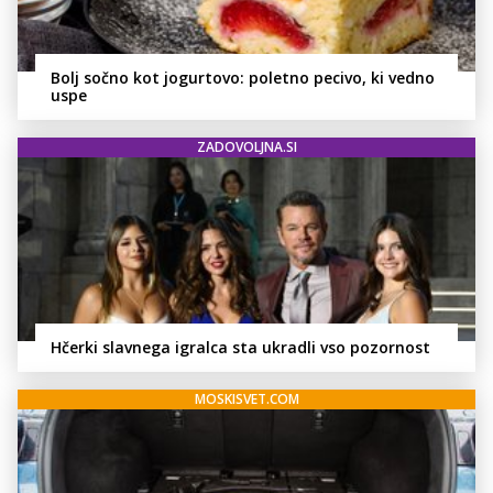
Bolj sočno kot jogurtovo: poletno pecivo, ki vedno
uspe
ZADOVOLJNA.SI
Hčerki slavnega igralca sta ukradli vso pozornost
MOSKISVET.COM