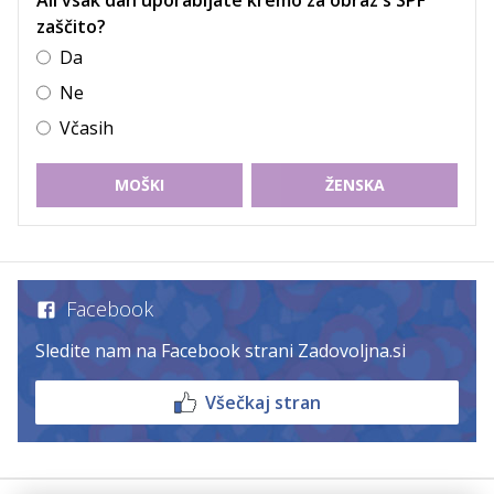
Ali vsak dan uporabljate kremo za obraz s SPF
zaščito?
Da
Ne
Včasih
MOŠKI
ŽENSKA
Facebook
Sledite nam na Facebook strani Zadovoljna.si
Všečkaj stran