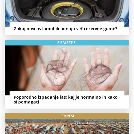
Zakaj novi avtomobili nimajo več rezervne gume?
BIBALEZE.SI
Poporodno izpadanje las: kaj je normalno in kako
si pomagati
CEKIN.SI