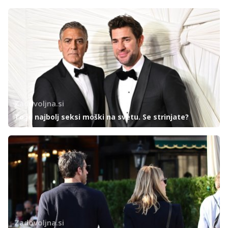
Zadovoljna.si
To je najbolj seksi moški na svetu. Se strinjate?
Zadovoljna.si