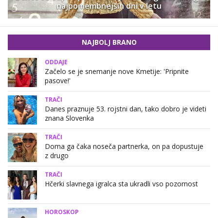
najpomembnejših dni v letu
NAJBOLJ BRANO
ODDAJE
Začelo se je snemanje nove Kmetije: 'Pripnite
pasove!'
TRAČI
Danes praznuje 53. rojstni dan, tako dobro je videti
znana Slovenka
TRAČI
Doma ga čaka noseča partnerka, on pa dopustuje
z drugo
TRAČI
Hčerki slavnega igralca sta ukradli vso pozornost
HOROSKOP