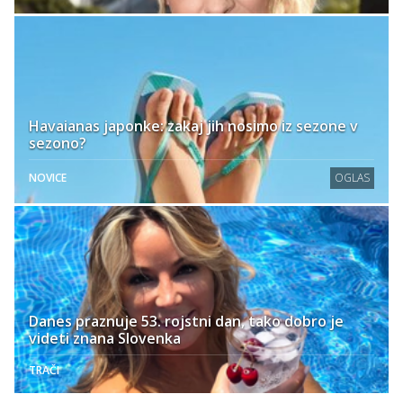
Havaianas japonke: zakaj jih nosimo iz sezone v
sezono?
NOVICE
OGLAS
Danes praznuje 53. rojstni dan, tako dobro je
videti znana Slovenka
TRAČI