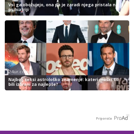
Vsi ga obožujejo, ona pa je zaradi njega pristala na
psihiatriji
24ur.com
Najbolj seksi astrološko znamenje: kateri moški so
bili izbrani za najlepše?
Priporoča