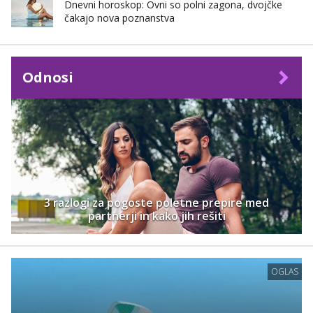
Dnevni horoskop: Ovni so polni zagona, dvojčke
čakajo nova poznanstva
Odnosi
3 razlogi za pogoste poletne prepire med
partnerji in kako jih rešiti
OGLAS