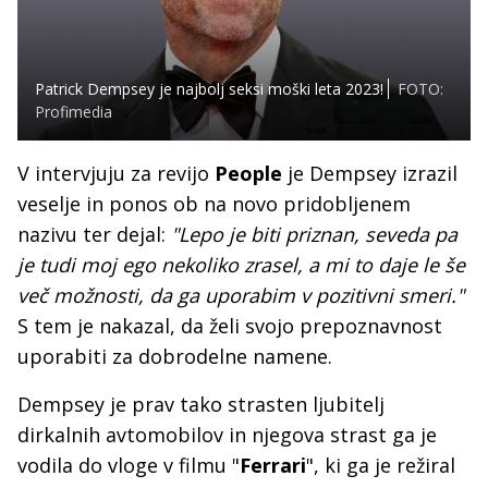
Patrick Dempsey je najbolj seksi moški leta 2023!
FOTO:
Profimedia
V intervjuju za revijo
People
je Dempsey izrazil
veselje in ponos ob na novo pridobljenem
nazivu ter dejal:
"Lepo je biti priznan, seveda pa
je tudi moj ego nekoliko zrasel, a mi to daje le še
več možnosti, da ga uporabim v pozitivni smeri."
S tem je nakazal, da želi svojo prepoznavnost
uporabiti za dobrodelne namene.
Dempsey je prav tako strasten ljubitelj
dirkalnih avtomobilov in njegova strast ga je
vodila do vloge v filmu "
Ferrari
", ki ga je režiral