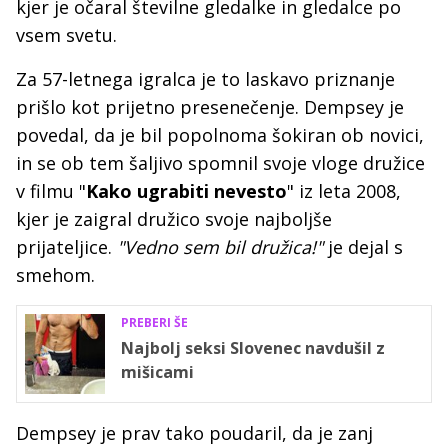
kjer je očaral številne gledalke in gledalce po
vsem svetu.
Za 57-letnega igralca je to laskavo priznanje
prišlo kot prijetno presenečenje. Dempsey je
povedal, da je bil popolnoma šokiran ob novici,
in se ob tem šaljivo spomnil svoje vloge družice
v filmu "
Kako ugrabiti nevesto
" iz leta 2008,
kjer je zaigral družico svoje najboljše
prijateljice.
"Vedno sem bil družica!"
je dejal s
smehom.
PREBERI ŠE
Najbolj seksi Slovenec navdušil z
mišicami
Dempsey je prav tako poudaril, da je zanj