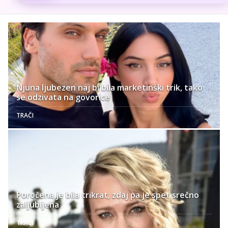
Njuna ljubezen naj bi bila marketinški trik, tako
se odzivata na govorice
TRAČI
Poročena je bila trikrat, zdaj pa je spet srečno
zaljubljena
TRAČI