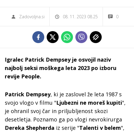
Zadovoljna.si
08. 11. 2023 08.25
0
Igralec Patrick Dempsey je osvojil naziv
najbolj seksi moškega leta 2023 po izboru
revije People.
Patrick Dempsey
, ki je zaslovel že leta 1987 s
svojo vlogo v filmu "
Ljubezni ne moreš kupiti
",
je ohranil svoj čar in priljubljenost skozi
desetletja. Poznamo ga po vlogi nevrokirurga
Dereka Shepherda
iz serije "
Talenti v belem
",