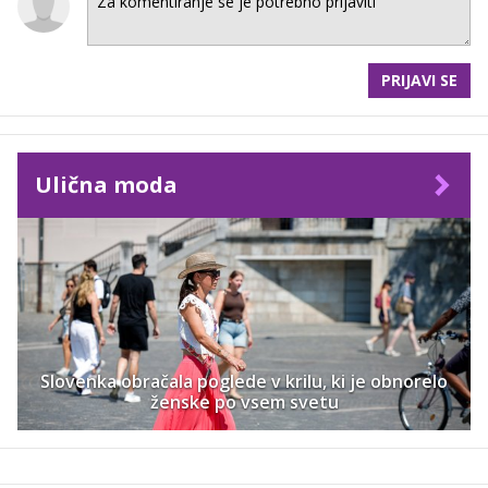
PRIJAVI SE
Ulična moda
Slovenka obračala poglede v krilu, ki je obnorelo
ženske po vsem svetu