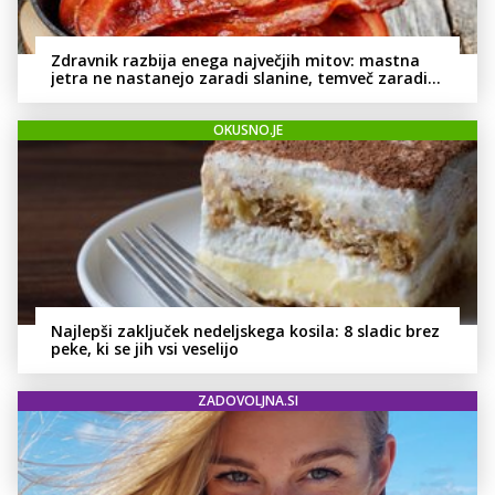
Zdravnik razbija enega največjih mitov: mastna
jetra ne nastanejo zaradi slanine, temveč zaradi
živila, ki ga imamo vsi radi
OKUSNO.JE
Najlepši zaključek nedeljskega kosila: 8 sladic brez
peke, ki se jih vsi veselijo
ZADOVOLJNA.SI