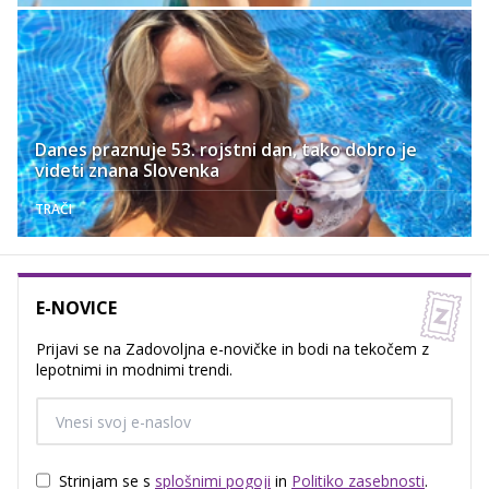
Danes praznuje 53. rojstni dan, tako dobro je
videti znana Slovenka
TRAČI
E-NOVICE
Prijavi se na Zadovoljna e-novičke in bodi na tekočem z
lepotnimi in modnimi trendi.
Strinjam se s
splošnimi pogoji
in
Politiko zasebnosti
.