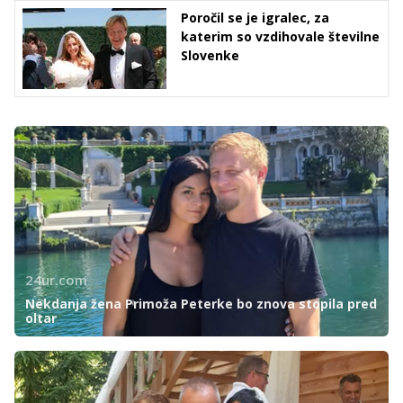
Poročil se je igralec, za
katerim so vzdihovale številne
Slovenke
24ur.com
Nekdanja žena Primoža Peterke bo znova stopila pred
oltar