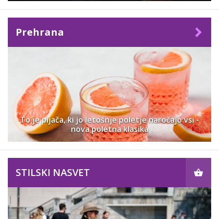
Prehrana
To je pijača, ki jo letošnje poletje naročajo vsi -
nova poletna klasika
STILSKI NASVET