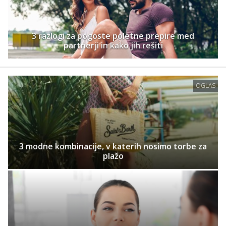
3 razlogi za pogoste poletne prepire med
partnerji in kako jih rešiti
OGLAS
3 modne kombinacije, v katerih nosimo torbe za
plažo