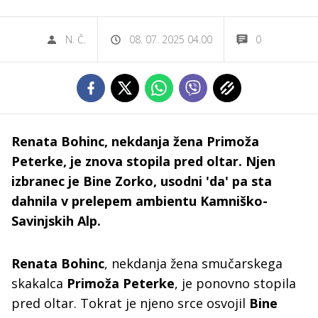
N. Č.
08. 07. 2025 04.00
0
Renata Bohinc, nekdanja žena Primoža
Peterke, je znova stopila pred oltar. Njen
izbranec je Bine Zorko, usodni 'da' pa sta
dahnila v prelepem ambientu Kamniško-
Savinjskih Alp.
Renata Bohinc
, nekdanja žena smučarskega
skakalca
Primoža Peterke
, je ponovno stopila
pred oltar. Tokrat je njeno srce osvojil
Bine