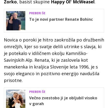
Zorko
, basist skupine
Happy Ol' McWeasel
.
PREBERI ŠE
To je novi partner Renate Bohinc
Novica o poroki je hitro zaokrožila po družbenih
omrežjih, kjer so svatje delili utrinke s slavja, ki
je potekalo v idiličnem okolju Kamniško-
Savinjskih Alp. Renata, ki je zaslovela kot
manekenka in kraljica Slovenije leta 1996, je s
svojo eleganco in pozitivno energijo navdušila
prisotne.
PREBERI ŠE
Večno zvestobo ji je obljubil visoko
v gorah