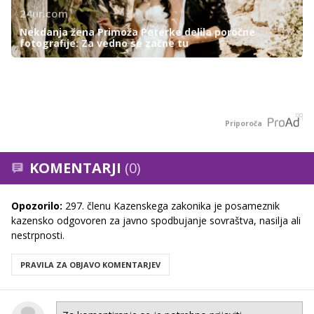
24ur.com
Nekdanja žena Primoža Peterke delila poročne
fotografije: Za vedno se začne tu
Priporoča
KOMENTARJI
(0)
Opozorilo:
297. členu Kazenskega zakonika je posameznik
kazensko odgovoren za javno spodbujanje sovraštva, nasilja ali
nestrpnosti.
PRAVILA ZA OBJAVO KOMENTARJEV