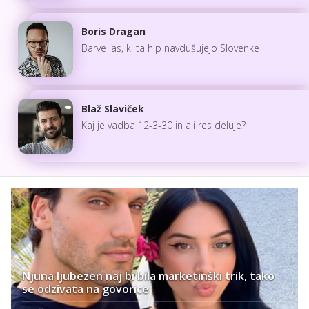
Boris Dragan
Barve las, ki ta hip navdušujejo Slovenke
Blaž Slaviček
Kaj je vadba 12-3-30 in ali res deluje?
Njuna ljubezen naj bi bila marketinški trik, tako
se odzivata na govorice