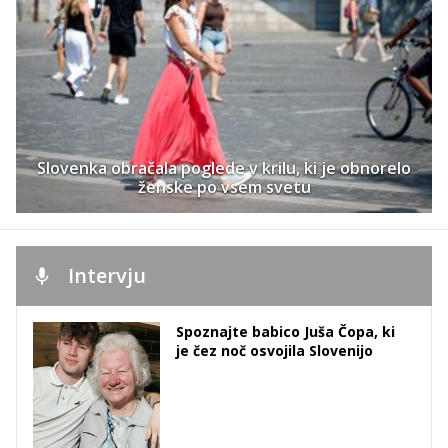
Slovenka obračala poglede v krilu, ki je obnorelo
ženske po vsem svetu
Intervju
Spoznajte babico Juša Čopa, ki
je čez noč osvojila Slovenijo