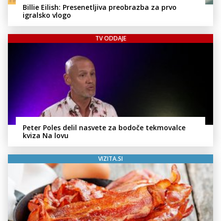
Billie Eilish: Presenetljiva preobrazba za prvo
igralsko vlogo
TV ODDAJE
Peter Poles delil nasvete za bodoče tekmovalce
kviza Na lovu
VIZITA.SI