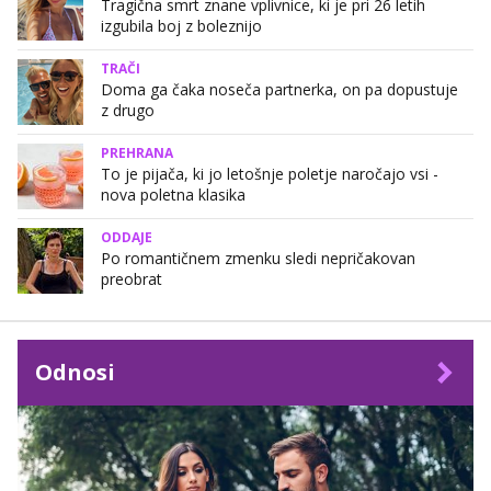
Tragična smrt znane vplivnice, ki je pri 26 letih
izgubila boj z boleznijo
TRAČI
Doma ga čaka noseča partnerka, on pa dopustuje
z drugo
PREHRANA
To je pijača, ki jo letošnje poletje naročajo vsi -
nova poletna klasika
ODDAJE
Po romantičnem zmenku sledi nepričakovan
preobrat
Odnosi