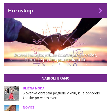
Horoskop
Dnevni horoskop: Bike čaka strasten večer,
Tehtnice pa dan poln romantike
NAJBOLJ BRANO
ULIČNA MODA
Slovenka obračala poglede v krilu, ki je obnorelo
ženske po vsem svetu
NOVICE