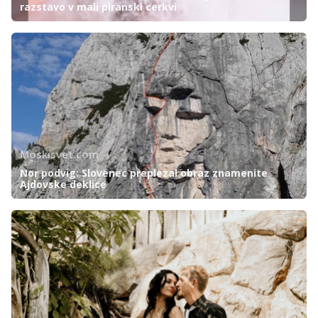
razstavo v mali piranski cerkvi
Moskisvet.com
Nor podvig: Slovenec preplezal obraz znamenite
Ajdovske deklice