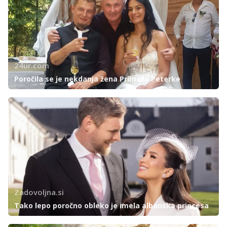
24ur.com
Poročila se je nekdanja žena Primoža Peterke
Zadovoljna.si
Tako lepo poročno obleko je imela albanska princesa