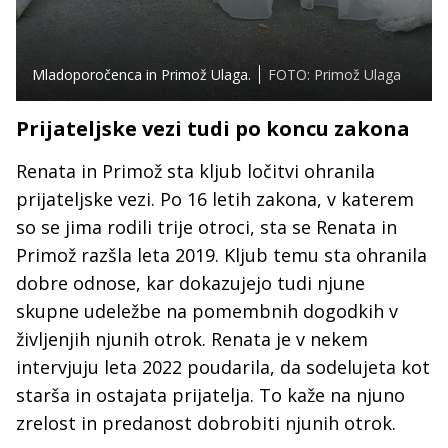
Mladoporočenca in Primož Ulaga.
FOTO: Primož Ulaga
Prijateljske vezi tudi po koncu zakona
Renata in Primož sta kljub ločitvi ohranila
prijateljske vezi. Po 16 letih zakona, v katerem
so se jima rodili trije otroci, sta se Renata in
Primož razšla leta 2019. Kljub temu sta ohranila
dobre odnose, kar dokazujejo tudi njune
skupne udeležbe na pomembnih dogodkih v
življenjih njunih otrok. Renata je v nekem
intervjuju leta 2022 poudarila, da sodelujeta kot
starša in ostajata prijatelja. To kaže na njuno
zrelost in predanost dobrobiti njunih otrok.