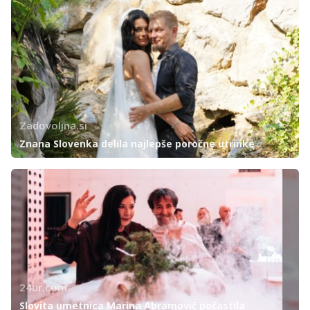
Zadovoljna.si
Znana Slovenka delila najlepše poročne utrinke
24ur.com
Slovita umetnica Marina Abramovič počastila