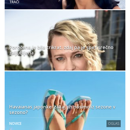
TRAČI
Poročena je bila trikrat, zdaj pa je spet srečno
zaljubljena
TRAČI
Havaianas japonke: zakaj jih nosimo iz sezone v
sezono?
NOVICE
OGLAS