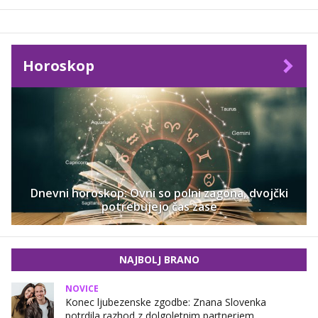
Horoskop
Dnevni horoskop: Ovni so polni zagona, dvojčki
potrebujejo čas zase
NAJBOLJ BRANO
NOVICE
Konec ljubezenske zgodbe: Znana Slovenka
potrdila razhod z dolgoletnim partnerjem