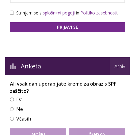
Strinjam se s
splošnimi pogoji
in
Politiko zasebnosti
.
PRIJAVI SE
Anketa
Arhiv
Ali vsak dan uporabljate kremo za obraz s SPF
zaščito?
Da
Ne
Včasih
MOŠKI
ŽENSKA