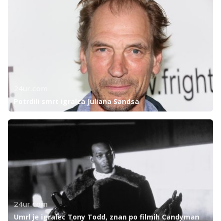
24ur.com
Potrdili smrt igralca Juliana Sandsa
24ur.com
Umrl je igralec Tony Todd, znan po filmih Candyman