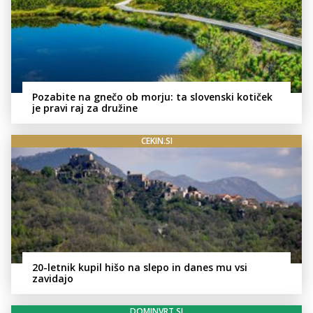
Pozabite na gnečo ob morju: ta slovenski kotiček
je pravi raj za družine
CEKIN.SI
20-letnik kupil hišo na slepo in danes mu vsi
zavidajo
DOMINVRT.SI