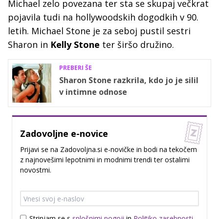
Michael zelo povezana ter sta se skupaj večkrat
pojavila tudi na hollywoodskih dogodkih v 90.
letih. Michael Stone je za seboj pustil sestri
Sharon in
Kelly Stone
ter širšo družino.
PREBERI ŠE
Sharon Stone razkrila, kdo jo je silil
v intimne odnose
Zadovoljne e-novice
Prijavi se na Zadovoljna.si e-novičke in bodi na tekočem
z najnovešimi lepotnimi in modnimi trendi ter ostalimi
novostmi.
Strinjam se s
splošnimi pogoji
in
Politiko zasebnosti
.