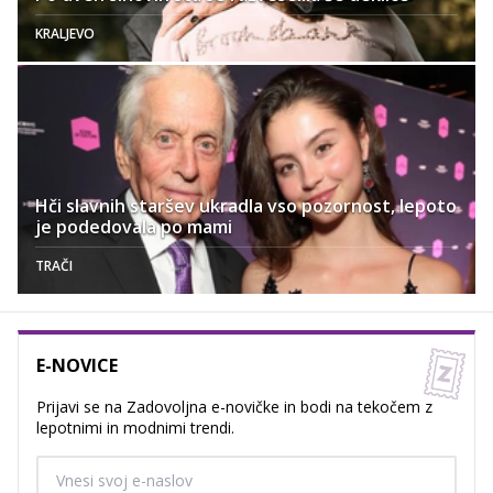
KRALJEVO
Hči slavnih staršev ukradla vso pozornost, lepoto
je podedovala po mami
TRAČI
E-NOVICE
Prijavi se na Zadovoljna e-novičke in bodi na tekočem z
lepotnimi in modnimi trendi.