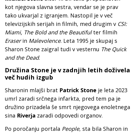
kot njegova slavna sestra, vendar se je prav
tako ukvarjal z igranjem. Nastopil je v več
televizijskih serijah in filmih, med drugim v
CSI:
Miami, The Bold and the Beautiful
ter filmih
Eraser
in
Malevolence
. Leta 1995 je skupaj s
Sharon Stone zaigral tudi v vesternu
The Quick
and the Dead
.
Družina Stone je v zadnjih letih doživela
več hudih izgub
Sharonin mlajši brat
Patrick Stone
je leta 2023
umrl zaradi srčnega infarkta, pred tem pa je
družino prizadela še smrt njegovega enoletnega
sina
Riverja
zaradi odpovedi organov.
Po poročanju portala
People
, sta bila Sharon in