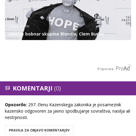
24ur.com
Umrl je bobnar skupine Blondie, Clem Burke
Priporoča
KOMENTARJI
(0)
Opozorilo:
297. členu Kazenskega zakonika je posameznik
kazensko odgovoren za javno spodbujanje sovraštva, nasilja ali
nestrpnosti.
PRAVILA ZA OBJAVO KOMENTARJEV