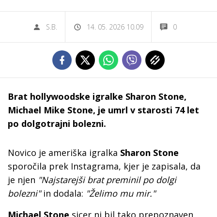
S.B.
14. 05. 2026 10.09
0
Brat hollywoodske igralke Sharon Stone,
Michael Mike Stone, je umrl v starosti 74 let
po dolgotrajni bolezni.
Novico je ameriška igralka
Sharon Stone
sporočila prek Instagrama, kjer je zapisala, da
je njen
"Najstarejši brat preminil po dolgi
bolezni"
in dodala:
"Želimo mu mir."
Michael Stone
sicer ni bil tako prepoznaven