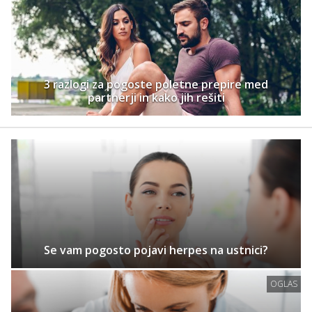
3 razlogi za pogoste poletne prepire med
partnerji in kako jih rešiti
Se vam pogosto pojavi herpes na ustnici?
OGLAS