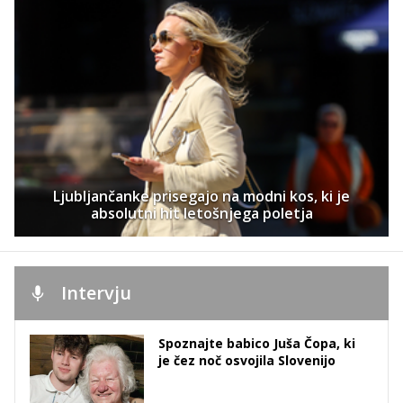
Ljubljančanke prisegajo na modni kos, ki je
absolutni hit letošnjega poletja
Intervju
Spoznajte babico Juša Čopa, ki
je čez noč osvojila Slovenijo