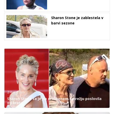
Sharon Stone je zablestela v
barvi sezone
24ur.com
Sharon Stone se je na družbenem omrežju poslovila
od brata