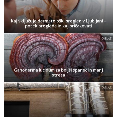
Kaj vključuje dermatološki pregled v Ljubljani –
potek pregleda in kaj pričakovati
OGLAS
Ganoderma lucidum za boljši spanec in manj
stresa
OGLAS