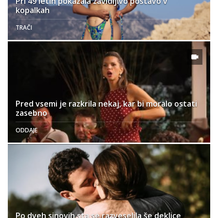
Pri 49 letih pokazala zavidljivo postavo v
kopalkah
TRAČI
Pred vsemi je razkrila nekaj, kar bi moralo ostati
zasebno
ODDAJE
Po dveh sinovih sta se razveselila še deklice