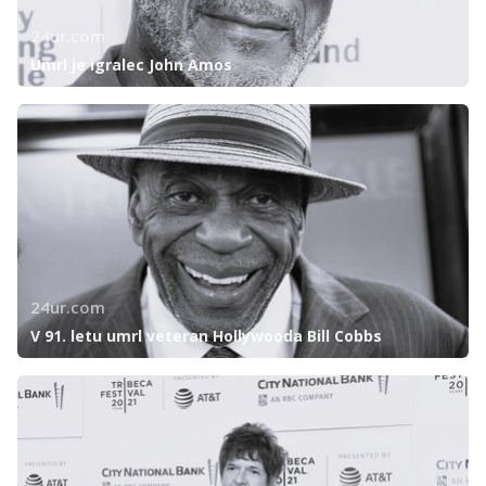
24ur.com
Umrl je igralec John Amos
24ur.com
V 91. letu umrl veteran Hollywooda Bill Cobbs