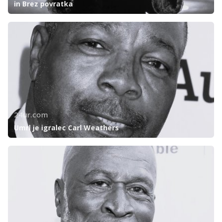
in Brez povratka
24ur.com
Umrl je igralec Carl Weathers