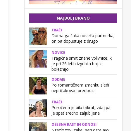
NAJBOLJ BRANO
TRAČI
Doma ga čaka noseča partnerka,
on pa dopustuje z drugo
NOVICE
Tragična smrt znane vplivnice, ki
je pri 26 letih izgubila boj z
boleznijo
ODDAJE
Po romantičnem zmenku sledi
nepričakovan preobrat
TRAČI
Poročena je bila trikrat, zdaj pa
je spet srečno zaljubljena
OSEBNA RAST IN ODNOSI
5 razlogov, zakaj pari ostajajo