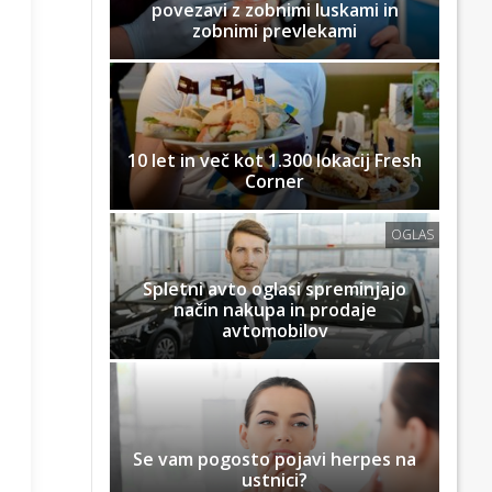
povezavi z zobnimi luskami in
zobnimi prevlekami
10 let in več kot 1.300 lokacij Fresh
Corner
OGLAS
Spletni avto oglasi spreminjajo
način nakupa in prodaje
avtomobilov
Se vam pogosto pojavi herpes na
ustnici?