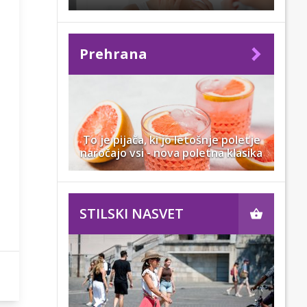
Prehrana
To je pijača, ki jo letošnje poletje
naročajo vsi - nova poletna klasika
STILSKI NASVET