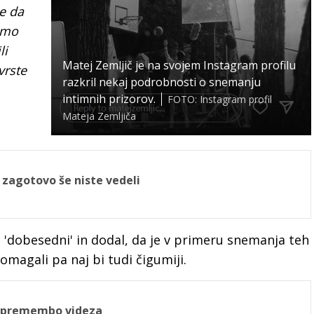
se da
smo
li
Matej Zemljič je na svojem Instagram profilu
vrste
razkril nekaj podrobnosti o snemanju
intimnih prizorov.
FOTO: Instagram profil
Mateja Zemljiča
u zagotovo še niste vedeli
iji 'dobesedni' in dodal, da je v primeru snemanja teh
omagali pa naj bi tudi čigumiji.
 spremembo videza