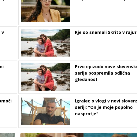
i
 v
Kje so snemali Skrito v raju?
ni
Prvo epizodo nove slovensk
serije pospremila odlična
gledanost
pomoči
Igralec o vlogi v novi sloven
seriji: "On je moje popolno
nasprotje"