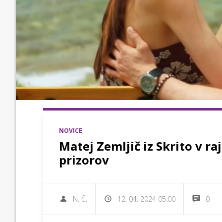
NOVICE
Matej Zemljič iz Skrito v r
prizorov
N. Č.
12. 04. 2024 05.00
0