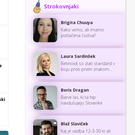
Strokovnjaki
Brigita Chuuya
Kako vemo, ali imamo
potlačena čustva?
Laura Sardinšek
Retinoidi so zlati standard v
e
boju proti prvim znakom
staranja
Boris Dragan
Barve las, ki ta hip
ski
navdušujejo Slovenke
Blaž Slaviček
Kaj je vadba 12-3-30 in ali