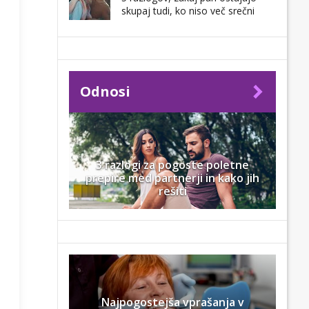
skupaj tudi, ko niso več srečni
Odnosi
3 razlogi za pogoste poletne
prepire med partnerji in kako jih
rešiti
Najpogostejša vprašanja v