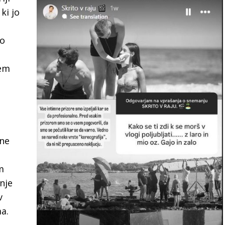
ki jo
ko
sem
lne
m
nje
v
ma.