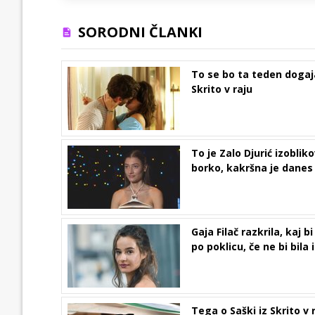
SORODNI ČLANKI
To se bo ta teden dogaj
Skrito v raju
To je Zalo Djurić izoblik
borko, kakršna je danes
Gaja Filač razkrila, kaj bi
po poklicu, če ne bi bila 
Tega o Saški iz Skrito v 