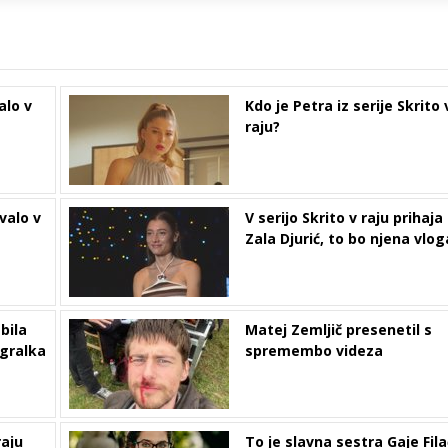
alo v
Kdo je Petra iz serije Skrito 
raju?
ovalo v
V serijo Skrito v raju prihaja
Zala Djurić, to bo njena vlog
 bila
Matej Zemljič presenetil s
igralka
spremembo videza
raju
To je slavna sestra Gaje Fila