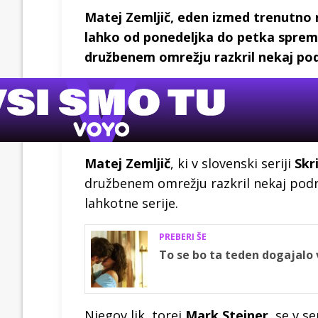
Matej Zemljič, eden izmed trenutno na
lahko od ponedeljka do petka spremlj
družbenem omrežju razkril nekaj pod
Matej Zemljič
, ki v slovenski seriji
Skr
družbenem omrežju razkril nekaj podr
lahkotne serije.
PREBERI ŠE
To se bo ta teden dogajalo v
Njegov lik, torej
Mark Steiner
, se v ser