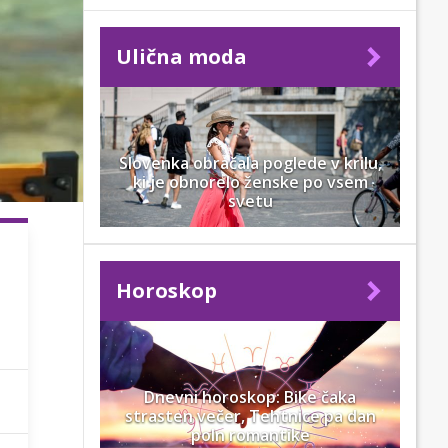
Ulična moda
Slovenka obračala poglede v krilu,
ki je obnorelo ženske po vsem
svetu
Horoskop
Dnevni horoskop: Bike čaka
strasten večer, Tehtnice pa dan
poln romantike