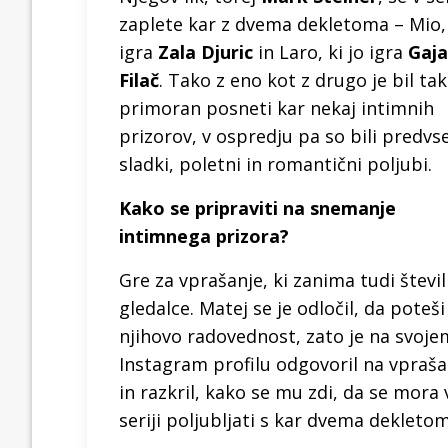
zaplete kar z dvema dekletoma – Mio, 
igra
Zala Djuric
in Laro, ki jo igra
Gaja
Filač
. Tako z eno kot z drugo je bil ta
primoran posneti kar nekaj intimnih
prizorov, v ospredju pa so bili predv
sladki, poletni in romantični poljubi.
Kako se pripraviti na snemanje
intimnega prizora?
Gre za vprašanje, ki zanima tudi števi
gledalce. Matej se je odločil, da poteši
njihovo radovednost, zato je na svoje
Instagram profilu odgovoril na vpraša
in razkril, kako se mu zdi, da se mora 
seriji poljubljati s kar dvema dekleto