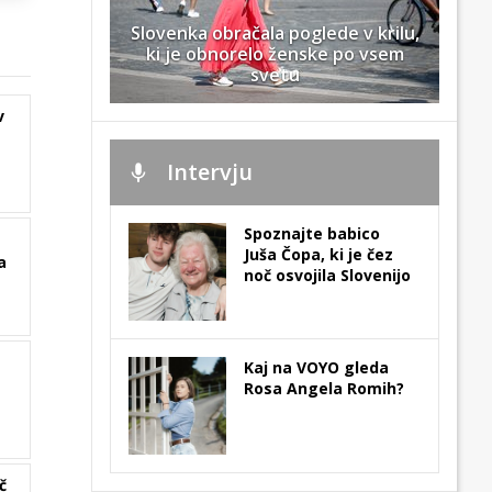
Slovenka obračala poglede v krilu,
ki je obnorelo ženske po vsem
svetu
v
Intervju
Spoznajte babico
Juša Čopa, ki je čez
a
noč osvojila Slovenijo
Kaj na VOYO gleda
Rosa Angela Romih?
č