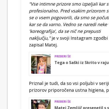
"Vse intimne prizore smo izpeljali kar 
profesionalno. Pred vsakim prizorom 
se o vsem pogovorili, da smo se počuti
kar se da varno. Vedno se naredi neke 
'koreografija', da se nič ne prepusti
naključju,"
je v svoji Instagram zgodbi
zapisal Matej.
PREBERI ŠE
Tega o Saški iz Skrito v raj
Priznal je tudi, da so vsi poljubi v ser
prizorov priporočena ustna higiena, p
PREBERI ŠE
Matej Zemljič presenetil s