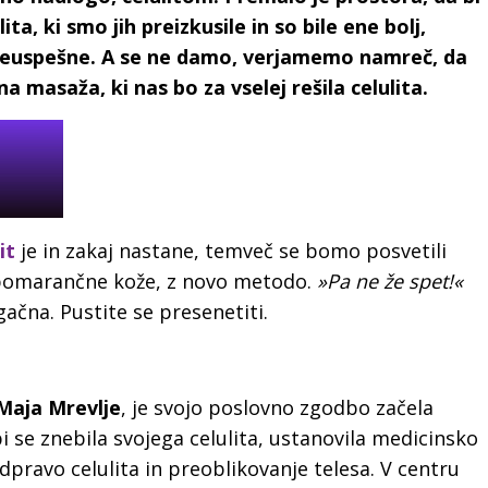
a, ki smo jih preizkusile in so bile ene bolj,
neuspešne. A se ne damo, verjamemo namreč, da
na masaža, ki nas bo za vselej rešila celulita.
lit
je in zakaj nastane, temveč se bomo posvetili
 pomarančne kože, z novo metodo.
»Pa ne že spet!«
gačna. Pustite se presenetiti.
Maja Mrevlje
, je svojo poslovno zgodbo začela
 bi se znebila svojega celulita, ustanovila medicinsko
 odpravo celulita in preoblikovanje telesa. V centru