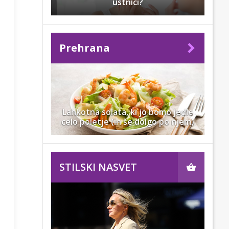
ustnici?
Prehrana
Lahkotna solata, ki jo bomo jedle
celo poletje (in še dolgo po njem)
STILSKI NASVET