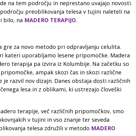
nde na tem področju in neprestano uvajajo novosti.
odročju preoblikovanja telesa v tujini naleteli na
i bilo, na
MADERO TERAPIJO
.
da gre za novo metodo
pri odpravljanju celulita.
ri
kateri uporabljamo lesene pripomočke. Madera
ero terapija pa izvira iz Kolumbije. Na začetku so
pripomočke, ampak skozi čas in skozi različne
 je razvil nov dizajn. Danes obstaja dosti različnih
čenega lesa in z oblikami, ki ustrezajo človeški
 madero terapije, več različnih pripomočkov, smo
okovnjakih v tujini in vso znanje ter seveda
likovanja telesa združili v metodo
MADERO