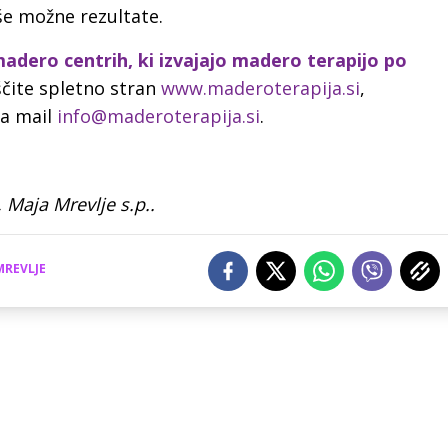
še možne rezultate.
madero centrih, ki izvajajo madero terapijo po
ščite spletno stran
www.maderoterapija.si
,
na mail
info@maderoterapija.si
.
 Maja Mrevlje s.p..
MREVLJE