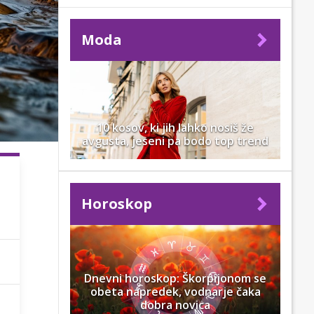
Moda
10 kosov, ki jih lahko nosiš že
avgusta, jeseni pa bodo top trend
Horoskop
Dnevni horoskop: Škorpijonom se
obeta napredek, vodnarje čaka
dobra novica