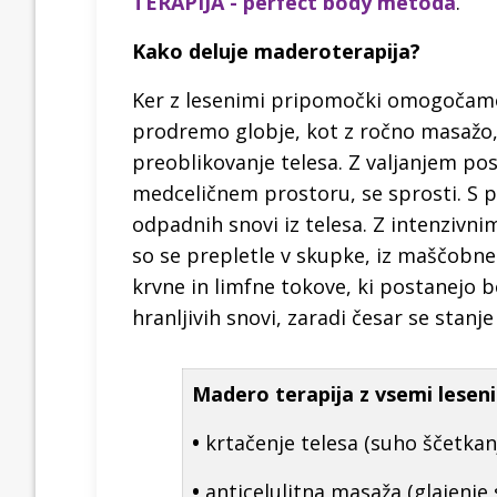
TERAPIJA - perfect body metoda
.
Kako deluje maderoterapija
?
Ker z lesenimi pripomočki omogočamo 
prodremo globje, kot z ročno masažo, 
preoblikovanje telesa. Z valjanjem pos
medceličnem prostoru, se sprosti. S p
odpadnih snovi iz telesa. Z intenzivni
so se prepletle v skupke, iz maščobne
krvne in limfne tokove, ki postanejo b
hranljivih snovi, zaradi česar se stanje 
Madero terapija z vsemi leseni
•
krtačenje telesa (suho ščetkanj
•
anticelulitna masaža (glajenje s