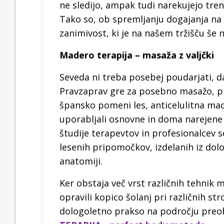
ne sledijo, ampak tudi narekujejo tre
Tako so, ob spremljanju dogajanja na p
zanimivost, ki je na našem tržišču še n
Madero terapija – masaža z valjčki
Seveda ni treba posebej poudarjati, 
Pravzaprav gre za posebno masažo, p
špansko pomeni les, anticelulitna mad
uporabljali osnovne in doma narejene 
študije terapevtov in profesionalcev se
lesenih pripomočkov, izdelanih iz dolo
anatomiji.
Ker obstaja več vrst različnih tehnik
opravili kopico šolanj pri različnih str
dologoletno prakso na področju preob