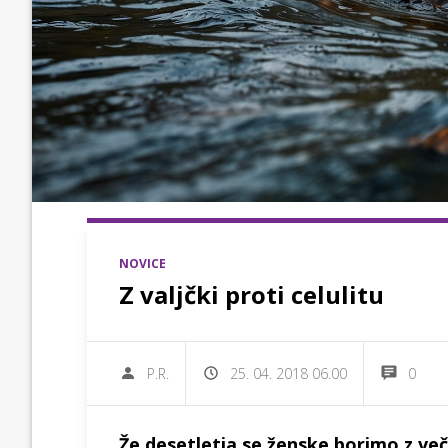
NOVICE
Z valjčki proti celulitu
P.R.
25. 04. 2018 06.00
0
Že desetletja se ženske borimo z več