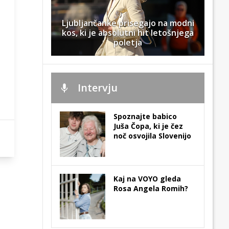
Ljubljančanke prisegajo na modni
kos, ki je absolutni hit letošnjega
poletja
Intervju
Spoznajte babico
Juša Čopa, ki je čez
noč osvojila Slovenijo
Kaj na VOYO gleda
Rosa Angela Romih?