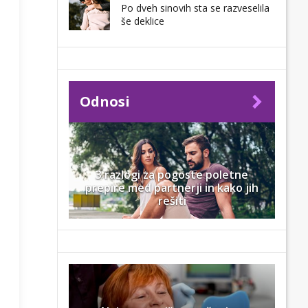
Po dveh sinovih sta se razveselila
še deklice
Odnosi
3 razlogi za pogoste poletne
prepire med partnerji in kako jih
rešiti