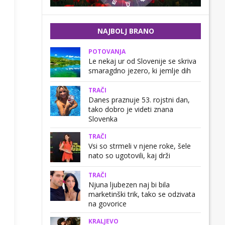
NAJBOLJ BRANO
POTOVANJA
Le nekaj ur od Slovenije se skriva
smaragdno jezero, ki jemlje dih
TRAČI
Danes praznuje 53. rojstni dan,
tako dobro je videti znana
Slovenka
TRAČI
Vsi so strmeli v njene roke, šele
nato so ugotovili, kaj drži
TRAČI
Njuna ljubezen naj bi bila
marketinški trik, tako se odzivata
na govorice
KRALJEVO