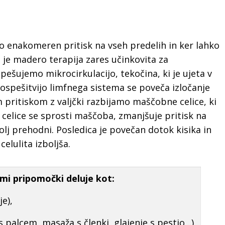
enakomeren pritisk na vseh predelih in ker lahko
je madero terapija zares učinkovita za
pešujemo mikrocirkulacijo, tekočina, ki je ujeta v
ospešitvijo limfnega sistema se poveča izločanje
m pritiskom z valjčki razbijamo maščobne celice, ki
 celice se sprosti maščoba, zmanjšuje pritisk na
olj prehodni. Posledica je povečan dotok kisika in
celulita izboljša.
mi pripomočki deluje kot:
e),
 palcem, masaža s členki, glajenje s pestjo,..),