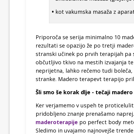
•
kot vakumska masaža z aparati
Priporoča se serija minimalno 10 made
rezultati se opazijo že po tretji mader
stranski učinek po prvih terapijah pa 
občutljivo tkivo na mestih izvajanja t
neprijetna, lahko rečemo tudi boleča, o
stranke. Madero terapevt terapijo pri
Šli smo še korak dlje - tečaji madero
Ker verjamemo v uspeh te proticelulitn
pridobljeno znanje prenašamo naprej.
maderoterapije
po perfect body meto
Sledimo in uvajamo najnovejše trende 