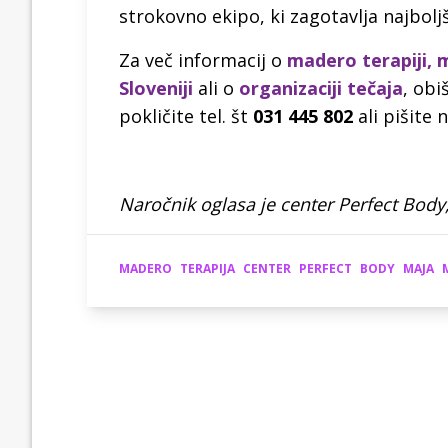
strokovno ekipo, ki zagotavlja najbolj
Za več informacij o
madero terapiji, 
Sloveniji
ali o
organizaciji tečaja
, obi
pokličite tel. št
031 445 802
ali pišite 
Naročnik oglasa je center Perfect Body,
MADERO
TERAPIJA
CENTER
PERFECT
BODY
MAJA