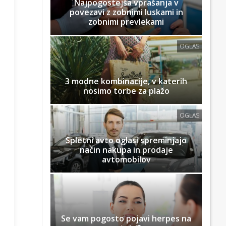
Najpogostejša vprašanja v
povezavi z zobnimi luskami in
zobnimi prevlekami
OGLAS
3 modne kombinacije, v katerih
nosimo torbe za plažo
OGLAS
Spletni avto oglasi spreminjajo
način nakupa in prodaje
avtomobilov
Se vam pogosto pojavi herpes na