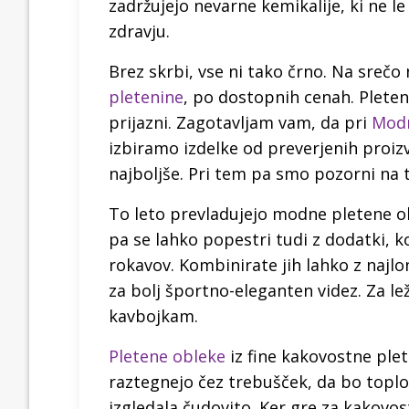
zadržujejo nevarne kemikalije, ki ne 
zdravju.
Brez skrbi, vse ni tako črno. Na srečo
pletenine
, po dostopnih cenah. Pleten
prijazni. Zagotavljam vam, da pri
Mod
izbiramo izdelke od preverjenih proiz
najboljše. Pri tem pa smo pozorni n
To leto prevladujejo modne pletene ob
pa se lahko popestri tudi z dodatki, k
rokavov. Kombinirate jih lahko z najlo
za bolj športno-eleganten videz. Za l
kavbojkam.
Pletene obleke
iz fine kakovostne ple
raztegnejo čez trebušček, da bo topl
izgledala čudovito. Ker gre za kakovos