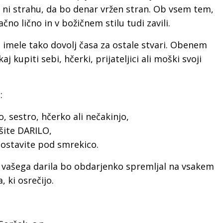
 ni strahu, da bo denar vržen stran. Ob vsem tem,
no lično in v božičnem stilu tudi zavili.
imele tako dovolj časa za ostale stvari. Obenem
 kupiti sebi, hčerki, prijateljici ali moški svoji
:
, sestro, hčerko ali nečakinjo,
šite DARILO,
 postavite pod smrekico.
k vašega darila bo obdarjenko spremljal na vsakem
, ki osrečijo.