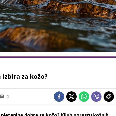
 izbira za kožo?
0
a pletenina dobra za kožo? Kljub porastu kožnih