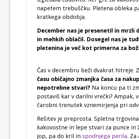
napetem trebuščku. Pletena obleka p
kratkega obdobja.
December nas je presenetil in mrzli d
in mehkih oblačil. Dosegel nas je tudi
pletenina je več kot primerna za bož
Čas v decembru beži dvakrat hitreje.
času običajno zmanjka časa za nakup
nepotrebne stvari?
Na koncu pa ti zma
postaviš kar v darilni vrečki? Ampak, v
čarobni trenutek vznemirjenja pri odvi
Rešitev je preprosta. Spletna trgovin
kakovostne in lepe stvari za punce i
jop, pa do kril in
spodnjega perila
. Za