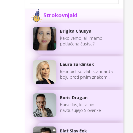
Strokovnjaki
Brigita Chuuya
Kako vemo, ali imamo
potlačena čustva?
Laura Sardinšek
Retinoidi so zlati standard v
boju proti prvim znakom
staranja
Boris Dragan
Barve las, ki ta hip
navdušujejo Slovenke
Blaž Slaviček