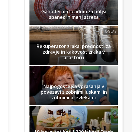
Ganoderma lucidum za boljši
spanec in manj stresa
OGLAS
Rekuperator zraka: prednosti za
zdravje in kakovost zraka v
prostoru
Najpogostejša vprašanja v
povezavi z zobnimi luskami in
zobnimi prevlekami