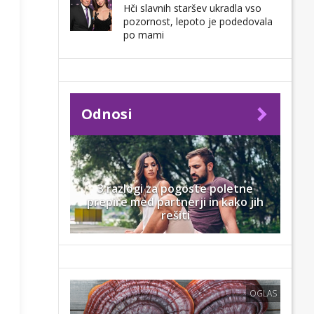
Hči slavnih staršev ukradla vso
pozornost, lepoto je podedovala
po mami
Odnosi
3 razlogi za pogoste poletne
prepire med partnerji in kako jih
rešiti
OGLAS