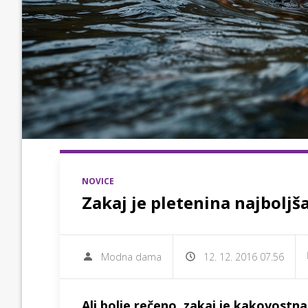
NOVICE
Zakaj je pletenina najboljša
Modna dama
12. 12. 2016 07.56
Ali bolje rečeno, zakaj je kakovostn