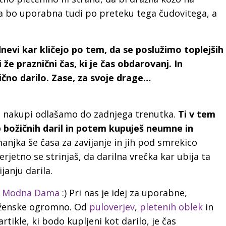
a bo uporabna tudi po preteku tega čudovitega, a
nevi kar kličejo po tem, da se poslužimo toplejših
 že praznični čas, ki je čas obdarovanj. In
ično darilo. Zase, za svoje drage…
 Z nakupi odlašamo do zadnjega trenutka.
Ti v tem
 božičnih daril in potem kupuješ neumne in
njka še časa za zavijanje in jih pod smrekico
erjetno se strinjaš, da darilna vrečka kar ubija ta
janju darila.
a
Modna Dama
:) Pri nas je idej za uporabne,
n ženske ogromno. Od
puloverjev
,
pletenih oblek
in
 artikle, ki bodo kupljeni kot darilo, je čas