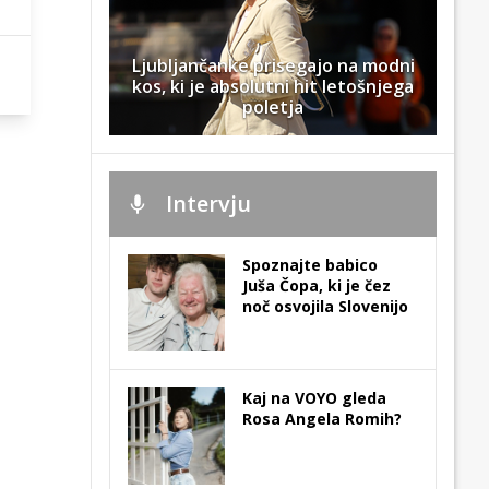
Ljubljančanke prisegajo na modni
kos, ki je absolutni hit letošnjega
poletja
Intervju
Spoznajte babico
Juša Čopa, ki je čez
noč osvojila Slovenijo
Kaj na VOYO gleda
Rosa Angela Romih?