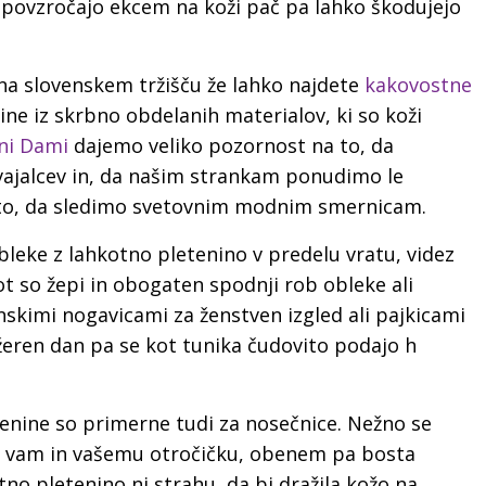
le povzročajo ekcem na koži pač pa lahko škodujejo
 na slovenskem tržišču že lahko najdete
kakovostne
ine iz skrbno obdelanih materialov, ki so koži
ni Dami
dajemo veliko pozornost na to, da
vajalcev in, da našim strankam ponudimo le
a to, da sledimo svetovnim modnim smernicam.
leke z lahkotno pletenino v predelu vratu, videz
ot so žepi in obogaten spodnji rob obleke ali
nskimi nogavicami za ženstven izgled ali pajkicami
ežeren dan pa se kot tunika čudovito podajo h
tenine so primerne tudi za nosečnice. Nežno se
o vam in vašemu otročičku, obenem pa bosta
tno pletenino ni strahu, da bi dražila kožo na