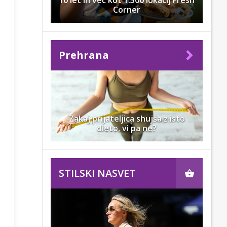
10 let in več kot 1.300 lokacij Fresh
Corner
Prehrana
Zakaj prijateljica shujša z isto
dieto, vi pa ne?
STILSKI NASVET