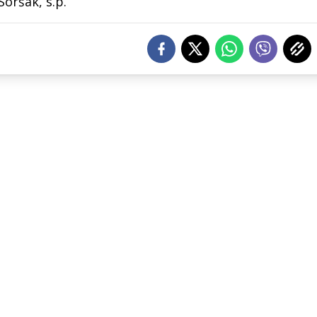
oršak, s.p.