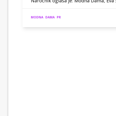
Naročnik oglasa je: Modna Dama, Eva S
MODNA
DAMA
PR