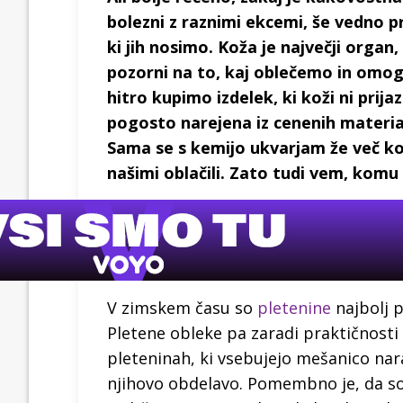
bolezni z raznimi ekcemi, še vedno 
ki jih nosimo. Koža je največji orga
pozorni na to, kaj oblečemo in omog
hitro kupimo izdelek, ki koži ni pri
pogosto narejena iz cenenih materialo
Sama se s kemijo ukvarjam že več kot 1
našimi oblačili. Zato tudi vem, komu
V zimskem času so
pletenine
najbolj p
Pletene obleke pa zaradi praktičnosti
pleteninah, ki vsebujejo mešanico nar
njihovo obdelavo. Pomembno je, da so 