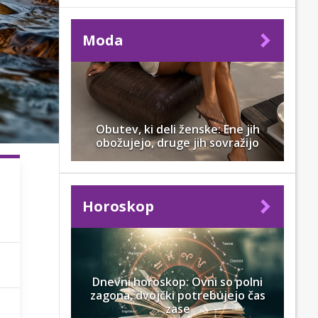
Moda
Obutev, ki deli ženske: Ene jih
obožujejo, druge jih sovražijo
Horoskop
Dnevni horoskop: Ovni so polni
zagona, dvojčki potrebujejo čas
zase