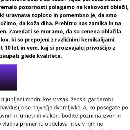
premalo pozornosti polagamo na kakovost oblačil,
n, ki uravnava toploto in pomembno je, da smo
očimo, da koža diha. Prehitro nas zamika in na
jazen. Zavedati se moramo, da so cenena oblačila
v, ki so prepojeni z različnimi kemikalijami.
0 let in vem, kaj si proizvajalci privoščijo z
 zaupati glede kvalitete.
riljubljeni modni kos v vsaki ženski garderobi.
 navdušijo še največje dvomljivke. A, ko posegate po
avnih in umetnih vlaken, bodite pozni na izvor in
vlakna primerno obdelava in se v njih ne