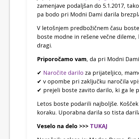
zamenjave podaljšan do 5.1.2017, tako
pa bodo pri Modni Dami darila brezplač
V letošnjem predbožičnem času boste 
boste modne in rešene večne dileme, kaj
dragi.
Priporočamo vam
, da pri Modni Dami
✔
Naročite darilo
za prijateljico, mamo
✔ v opombe pri zaključku naročila vpi
✔ prejeli boste zavito darilo, ki ga le
Letos boste podarili najboljše. Košče
koraku. Uporabna darila so tista darila
Veselo na delo >>>
TUKAJ