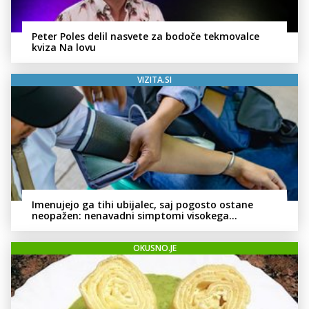
Peter Poles delil nasvete za bodoče tekmovalce
kviza Na lovu
VIZITA.SI
Imenujejo ga tihi ubijalec, saj pogosto ostane
neopažen: nenavadni simptomi visokega
holesterola
OKUSNO.JE