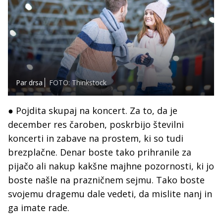
Par drsa
FOTO: Thinkstock
● Pojdita skupaj na koncert. Za to, da je
december res čaroben, poskrbijo številni
koncerti in zabave na prostem, ki so tudi
brezplačne. Denar boste tako prihranile za
pijačo ali nakup kakšne majhne pozornosti, ki jo
boste našle na prazničnem sejmu. Tako boste
svojemu dragemu dale vedeti, da mislite nanj in
ga imate rade.