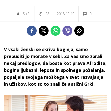
Su.S.
28. 11. 2018 13.49
0
V vsaki ženski se skriva boginja, samo
prebuditi jo morate v sebi. Za vas smo zbrali
nekaj predlogov, da boste kot prava Afrodita,
bogina ljubezni, lepote in spolnega poželenja,
popeljale svojega moškega v svet razvajanja
in užitkov, kot so to znali že antični Grki.