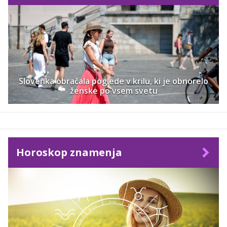
Slovenka obračala poglede v krilu, ki je obnorelo
ženske po vsem svetu
Horoskop znamenja