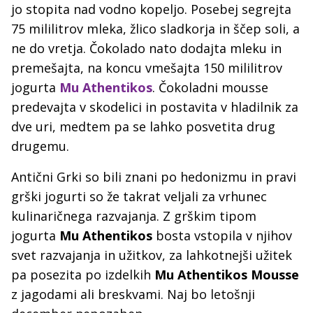
jo stopita nad vodno kopeljo. Posebej segrejta
75 mililitrov mleka, žlico sladkorja in ščep soli, a
ne do vretja. Čokolado nato dodajta mleku in
premešajta, na koncu vmešajta 150 mililitrov
jogurta
Mu At
h
entikos
. Čokoladni mousse
predevajta v skodelici in postavita v hladilnik za
dve uri, medtem pa se lahko posvetita drug
drugemu.
Antični Grki so bili znani po hedonizmu in pravi
grški jogurti so že takrat veljali za vrhunec
kulinaričnega razvajanja. Z grškim tipom
jogurta
Mu Athentikos
bosta vstopila v njihov
svet razvajanja in užitkov, za lahkotnejši užitek
pa posezita po izdelkih
Mu Athentikos Mousse
z jagodami ali breskvami. Naj bo letošnji