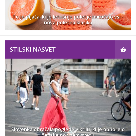
To je pijača, ki jo letošnje poletje naročajo vsi -
nova poletna klasika
STILSKI NASVET
Slovenka obračala poglede v krilu, ki je obnorelo
ženske po vsem svetu