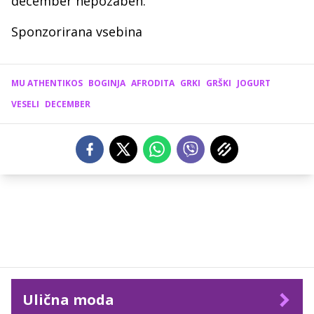
december nepozaben.
Sponzorirana vsebina
MU ATHENTIKOS
BOGINJA
AFRODITA
GRKI
GRŠKI
JOGURT
VESELI
DECEMBER
Ulična moda