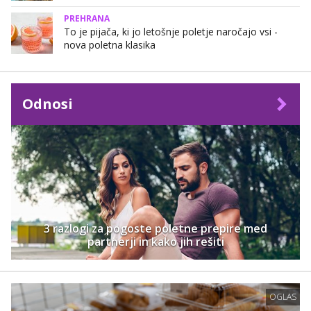
PREHRANA
To je pijača, ki jo letošnje poletje naročajo vsi -
nova poletna klasika
Odnosi
3 razlogi za pogoste poletne prepire med
partnerji in kako jih rešiti
OGLAS