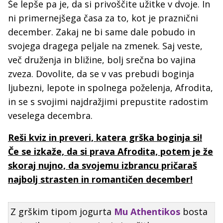
Še lepše pa je, da si privoščite užitke v dvoje. In
ni primernejšega časa za to, kot je praznični
december. Zakaj ne bi same dale pobudo in
svojega dragega peljale na zmenek. Saj veste,
več druženja in bližine, bolj srečna bo vajina
zveza. Dovolite, da se v vas prebudi boginja
ljubezni, lepote in spolnega poželenja, Afrodita,
in se s svojimi najdražjimi prepustite radostim
veselega decembra.
Reši kviz in preveri, katera grška boginja si!
Če se izkaže, da si prava Afrodita, potem je že
skoraj nujno, da svojemu izbrancu pričaraš
najbolj strasten in romantičen december!
Z grškim tipom jogurta
Mu Athentikos
bosta