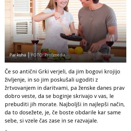
Par kuha
FOTO: Profimedia
Če so antični Grki verjeli, da jim bogovi krojijo
življenje, in so jim poskušali ugoditi z
žrtvovanjem in daritvami, pa ženske danes prav
dobro veste, da se boginje skrivajo v vas, le
prebuditi jih morate. Najboljši in najlepši način,
da to dosežete, je, če boste obdarile kar same
sebe, si vzele čas zase in se razvajale.