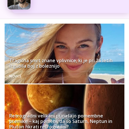
Tragična smrt znane vplivnice, ki je pri 26 letih
izgubila boj z boleznijo
NOVICE
Retrogradni velikani prinašajo pomembne
premike – kaj pomeni, da so Saturn, Neptun in
Pluton hkrati retrogradni?