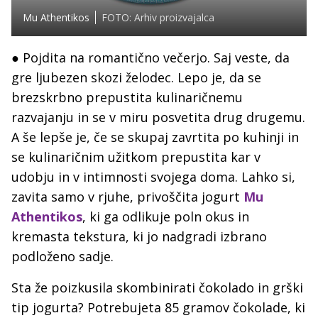
Mu Athentikos
FOTO: Arhiv proizvajalca
● Pojdita na romantično večerjo. Saj veste, da
gre ljubezen skozi želodec. Lepo je, da se
brezskrbno prepustita kulinaričnemu
razvajanju in se v miru posvetita drug drugemu.
A še lepše je, če se skupaj zavrtita po kuhinji in
se kulinaričnim užitkom prepustita kar v
udobju in v intimnosti svojega doma. Lahko si,
zavita samo v rjuhe, privoščita jogurt
Mu
Athentikos
, ki ga odlikuje poln okus in
kremasta tekstura, ki jo nadgradi izbrano
podloženo sadje.
Sta že poizkusila skombinirati čokolado in grški
tip jogurta? Potrebujeta 85 gramov čokolade, ki