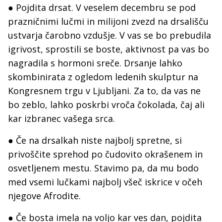
● Pojdita drsat. V veselem decembru se pod
prazničnimi lučmi in milijoni zvezd na drsališču
ustvarja čarobno vzdušje. V vas se bo prebudila
igrivost, sprostili se boste, aktivnost pa vas bo
nagradila s hormoni sreče. Drsanje lahko
skombinirata z ogledom ledenih skulptur na
Kongresnem trgu v Ljubljani. Za to, da vas ne
bo zeblo, lahko poskrbi vroča čokolada, čaj ali
kar izbranec vašega srca.
● Če na drsalkah niste najbolj spretne, si
privoščite sprehod po čudovito okrašenem in
osvetljenem mestu. Stavimo pa, da mu bodo
med vsemi lučkami najbolj všeč iskrice v očeh
njegove Afrodite.
● Če bosta imela na voljo kar ves dan, pojdita