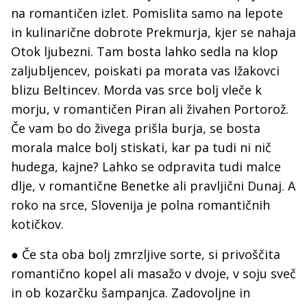
na romantičen izlet. Pomislita samo na lepote
in kulinarične dobrote Prekmurja, kjer se nahaja
Otok ljubezni. Tam bosta lahko sedla na klop
zaljubljencev, poiskati pa morata vas Ižakovci
blizu Beltincev. Morda vas srce bolj vleče k
morju, v romantičen Piran ali živahen Portorož.
Če vam bo do živega prišla burja, se bosta
morala malce bolj stiskati, kar pa tudi ni nič
hudega, kajne? Lahko se odpravita tudi malce
dlje, v romantične Benetke ali pravljični Dunaj. A
roko na srce, Slovenija je polna romantičnih
kotičkov.
● Če sta oba bolj zmrzljive sorte, si privoščita
romantično kopel ali masažo v dvoje, v soju sveč
in ob kozarčku šampanjca. Zadovoljne in