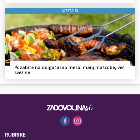
VIZITA.SI
Pozabite na dolgočasno meso: manj maščobe, več
svežine
RUBRIKE: