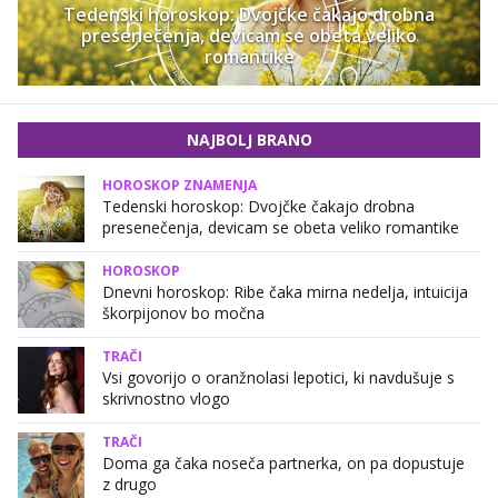
Tedenski horoskop: Dvojčke čakajo drobna
presenečenja, devicam se obeta veliko
romantike
NAJBOLJ BRANO
HOROSKOP ZNAMENJA
Tedenski horoskop: Dvojčke čakajo drobna
presenečenja, devicam se obeta veliko romantike
HOROSKOP
Dnevni horoskop: Ribe čaka mirna nedelja, intuicija
škorpijonov bo močna
TRAČI
Vsi govorijo o oranžnolasi lepotici, ki navdušuje s
skrivnostno vlogo
TRAČI
Doma ga čaka noseča partnerka, on pa dopustuje
z drugo