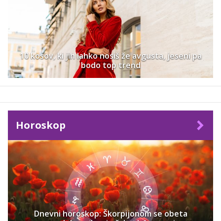
10 kosov, ki jih lahko nosiš že avgusta, jeseni pa
bodo top trend
Horoskop
Dnevni horoskop: Škorpijonom se obeta