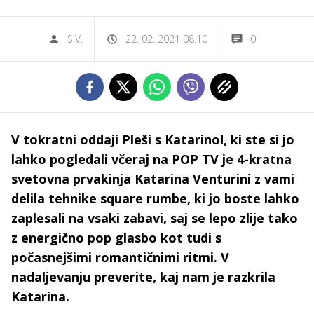
S.V.
22. 02. 2021 08.10
0
V tokratni oddaji Pleši s Katarino!, ki ste si jo
lahko pogledali včeraj na POP TV je 4-kratna
svetovna prvakinja Katarina Venturini z vami
delila tehnike square rumbe, ki jo boste lahko
zaplesali na vsaki zabavi, saj se lepo zlije tako
z energično pop glasbo kot tudi s
počasnejšimi romantičnimi ritmi. V
nadaljevanju preverite, kaj nam je razkrila
Katarina.