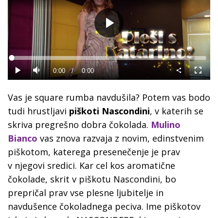
Predvajaj
Loaded
:
0%
Current
0:00
/
Duration
0:00
Predvajaj
Tiho
Celoza
način
Time
Vas je square rumba navdušila? Potem vas bodo
tudi hrustljavi
piškoti Nascondini
, v katerih se
skriva pregrešno dobra čokolada.
Mulino
Bianco
vas znova razvaja z novim, edinstvenim
piškotom, katerega presenečenje je prav
v njegovi sredici. Kar cel kos aromatične
čokolade, skrit v piškotu Nascondini, bo
prepričal prav vse plesne ljubitelje in
navdušence čokoladnega peciva. Ime piškotov