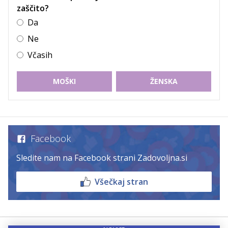
zaščito?
Da
Ne
Včasih
MOŠKI
ŽENSKA
Facebook
Sledite nam na Facebook strani Zadovoljna.si
Všečkaj stran