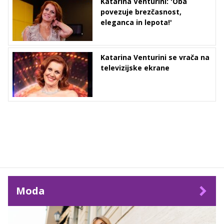
Katarina Venturini: 'Oba
povezuje brezčasnost,
eleganca in lepota!'
Katarina Venturini se vrača na
televizijske ekrane
Moda