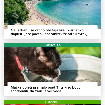
Na Jadranu še vedno obstaja kraj, kjer lahko
dopustujete poceni: nastanitev že od 10 evrov,
kosilo za pet evrov
DOMINVRT.SI
Mačka poleti premalo pije? Ti triki jo bodo
spodbudili, da zaužije več vode
OKUSNO.JE