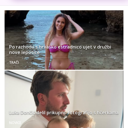
Po razhodu s hrvaško estradnico ujet v družbi
nove lepotice
TRAČI
Luka Dončić delil prikupno fotografijo s hčerkama
NOVICE