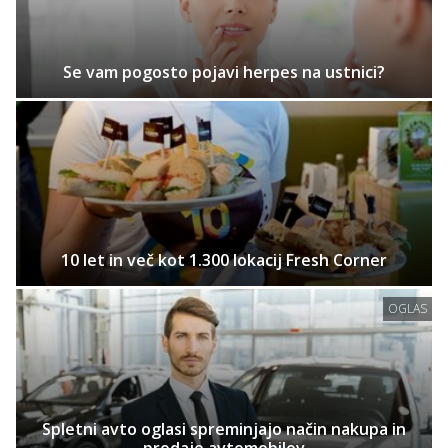
Se vam pogosto pojavi herpes na ustnici?
10 let in več kot 1.300 lokacij Fresh Corner
OGLAS
Spletni avto oglasi spreminjajo način nakupa in