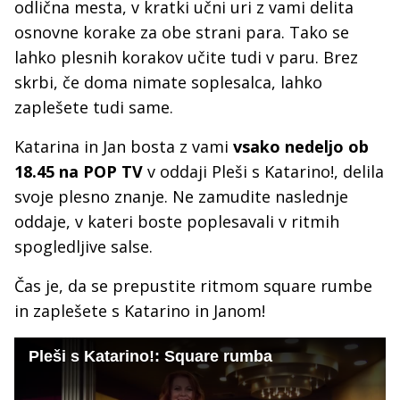
odlična mesta, v kratki učni uri z vami delita
osnovne korake za obe strani para. Tako se
lahko plesnih korakov učite tudi v paru. Brez
skrbi, če doma nimate soplesalca, lahko
zaplešete tudi same.
Katarina in Jan bosta z vami
vsako nedeljo ob
18.45 na POP TV
v oddaji Pleši s Katarino!, delila
svoje plesno znanje. Ne zamudite naslednje
oddaje, v kateri boste poplesavali v ritmih
spogledljive salse.
Čas je, da se prepustite ritmom square rumbe
in zaplešete s Katarino in Janom!
Pleši s Katarino!: Square rumba