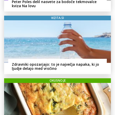
Peter Poles delil nasvete za bodoče tekmovalce
kviza Na lovu
VIZITA.SI
Zdravniki opozarjajo: to je največja napaka, ki jo
ljudje delajo med vročino
OKUSNO.JE