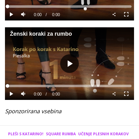
Predvajaj
Loaded
:
0%
Current
0:00
/
Duration
0:00
Predvajaj
Tiho
Celoza
način
Time
Ženski koraki za rumbo
Predvajaj
Loaded
:
0%
Current
0:00
/
Duration
0:00
Predvajaj
Tiho
Celoza
način
Time
Sponzorirana vsebina
PLEŠI S KATARINO!
SQUARE RUMBA
UČENJE PLESNIH KORAKOV