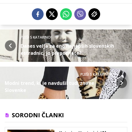
PLEŠI S KATARINO!
Danes velja za eno najlepših slovenskih
estradnic, jo prepoznate?
PLEŠI S KATARINO!
Modni trend, ki je navdušil tudi znane
Slovenke
SORODNI ČLANKI