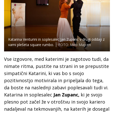
Katarina Venturini in soplesalec Jan Zupanc v drugi oddaji z
vami plešeta square rumbo.
FOTO: Miro Majcen
Vse izgovore, med katerimi je zagotovo tudi, da
nimate ritma, pustite na strani in se prepustite
simpatični Katarini, ki vas bo s svojo
pozitivnostjo motivirala in pripeljala do tega,
da boste na naslednji zabavi poplesavali tudi vi.
Katarina in soplesalec
Jan Zupanc,
ki je svojo
plesno pot začel že v otroštvu in svojo kariero
nadaljeval na tekmovanjih, na katerih je dosegal