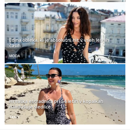
Edina obleka, ki je absolutni hit v vseh letnih
časih
MODA
Hrvaška estradnica pri 54 letih v kopalkah
navdušuje sledilce
TRAČI