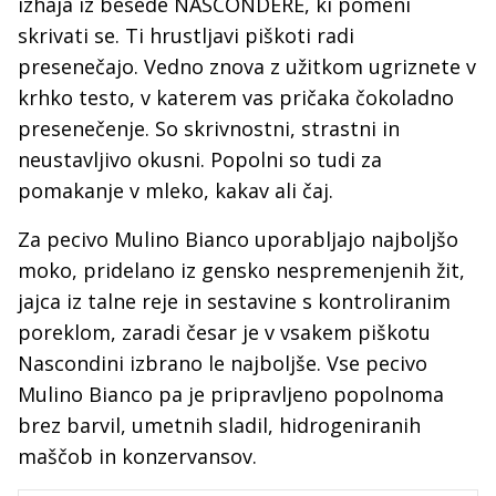
izhaja iz besede NASCONDERE, ki pomeni
skrivati se. Ti hrustljavi piškoti radi
presenečajo. Vedno znova z užitkom ugriznete v
krhko testo, v katerem vas pričaka čokoladno
presenečenje. So skrivnostni, strastni in
neustavljivo okusni. Popolni so tudi za
pomakanje v mleko, kakav ali čaj.
Za pecivo Mulino Bianco uporabljajo najboljšo
moko, pridelano iz gensko nespremenjenih žit,
jajca iz talne reje in sestavine s kontroliranim
poreklom, zaradi česar je v vsakem piškotu
Nascondini izbrano le najboljše. Vse pecivo
Mulino Bianco pa je pripravljeno popolnoma
brez barvil, umetnih sladil, hidrogeniranih
maščob in konzervansov.