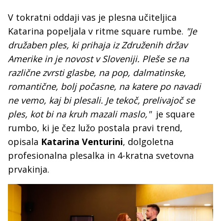
V tokratni oddaji vas je plesna učiteljica
Katarina popeljala v ritme square rumbe.
"Je
družaben ples, ki prihaja iz Združenih držav
Amerike in je novost v Sloveniji. Pleše se na
različne zvrsti glasbe, na pop, dalmatinske,
romantične, bolj počasne, na katere po navadi
ne vemo, kaj bi plesali. Je tekoč, prelivajoč se
ples, kot bi na kruh mazali maslo,"
je square
rumbo, ki je čez lužo postala pravi trend,
opisala
Katarina Venturini
, dolgoletna
profesionalna plesalka in 4-kratna svetovna
prvakinja.