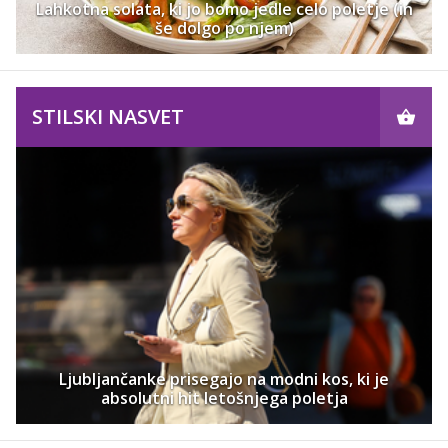
Lahkotna solata, ki jo bomo jedle celo poletje (in
še dolgo po njem)
STILSKI NASVET
Ljubljančanke prisegajo na modni kos, ki je
absolutni hit letošnjega poletja