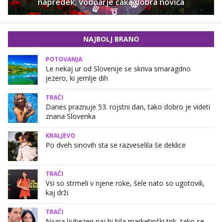
napredek, vodnarje čaka dobra novica
NAJBOLJ BRANO
POTOVANJA
Le nekaj ur od Slovenije se skriva smaragdno
jezero, ki jemlje dih
TRAČI
Danes praznuje 53. rojstni dan, tako dobro je videti
znana Slovenka
KRALJEVO
Po dveh sinovih sta se razveselila še deklice
TRAČI
Vsi so strmeli v njene roke, šele nato so ugotovili,
kaj drži
TRAČI
Njuna ljubezen naj bi bila marketinški trik, tako se