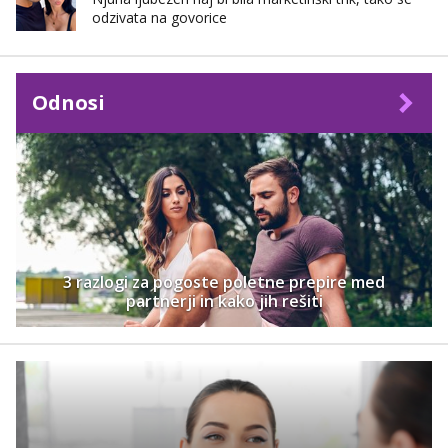
odzivata na govorice
Odnosi
3 razlogi za pogoste poletne prepire med
partnerji in kako jih rešiti