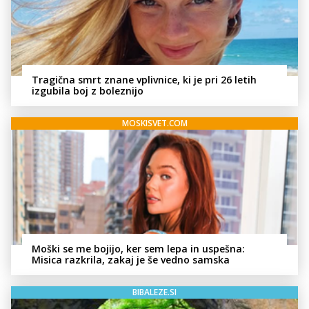
Tragična smrt znane vplivnice, ki je pri 26 letih
izgubila boj z boleznijo
MOSKISVET.COM
Moški se me bojijo, ker sem lepa in uspešna:
Misica razkrila, zakaj je še vedno samska
BIBALEZE.SI