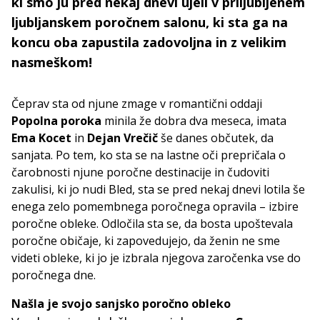
ki smo ju pred nekaj dnevi ujeli v priljubljenem
ljubljanskem poročnem salonu, ki sta ga na
koncu oba zapustila zadovoljna in z velikim
nasmeškom!
Čeprav sta od njune zmage v romantični oddaji
Popolna poroka
minila že dobra dva meseca, imata
Ema Kocet
in
Dejan Vrečič
še danes občutek, da
sanjata. Po tem, ko sta se na lastne oči prepričala o
čarobnosti njune poročne destinacije in čudoviti
zakulisi, ki jo nudi Bled, sta se pred nekaj dnevi lotila še
enega zelo pomembnega poročnega opravila – izbire
poročne obleke. Odločila sta se, da bosta upoštevala
poročne običaje, ki zapovedujejo, da ženin ne sme
videti obleke, ki jo je izbrala njegova zaročenka vse do
poročnega dne.
Našla je svojo sanjsko poročno obleko