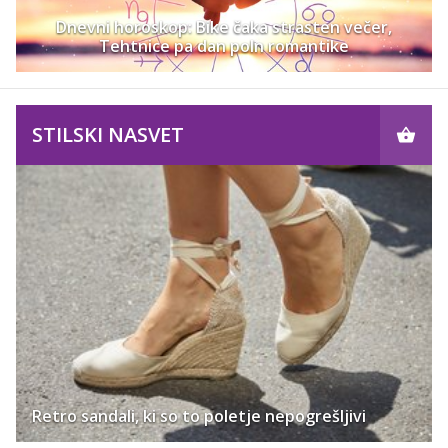
Dnevni horoskop: Bike čaka strasten večer,
Tehtnice pa dan poln romantike
STILSKI NASVET
Retro sandali, ki so to poletje nepogrešljivi