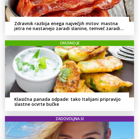
Zdravnik razbija enega največjih mitov: mastna
jetra ne nastanejo zaradi slanine, temveč zaradi
živila, ki ga imamo vsi radi
OKUSNO.JE
Klasična panada odpade: tako Italijani pripravijo
slastne ocvrte bučke
ZADOVOLJNA.SI