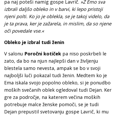
pa naj poteši namig gospe Lavrič.
»Z Emo sva
izbrali daljšo obleko in v barvi, ki lepo pristoji
njeni polti. Ko jo je oblekla, se je takoj videlo, da
je ta prava, ker je zažarela, in mislim, da so njene
oči povedale vse.«
Obleko je izbral tudi ženin
V salonu
Poročni kotiček
pa niso poskrbeli le
zato, da bo na njun najlepši dan v življenju
blestela samo nevesta, ampak se bo v svoji
najboljši luči pokazal tudi ženin. Medtem ko je
Ema iskala svojo popolno obleko, si je ponudbo
moških svečanih oblek ogledoval tudi Dejan. Ker
gre za področje, na katerem večina moških
potrebuje malce ženske pomoči, se je tudi
Dejan prepustil svetovanju gospe Lavrič, ki mu