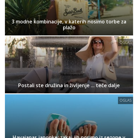
3 modne kombinacije, v katerih nosimo torbe za
plažo
OGLAS
Postali ste družina in življenje ... teče dalje
OGLAS
Havaianas japonke: zakaj jih nosimo iz sezone v