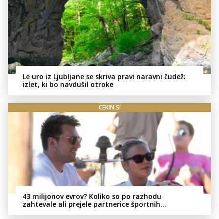
Le uro iz Ljubljane se skriva pravi naravni čudež:
izlet, ki bo navdušil otroke
CEKIN.SI
43 milijonov evrov? Koliko so po razhodu
zahtevale ali prejele partnerice športnih
zvezdnikov