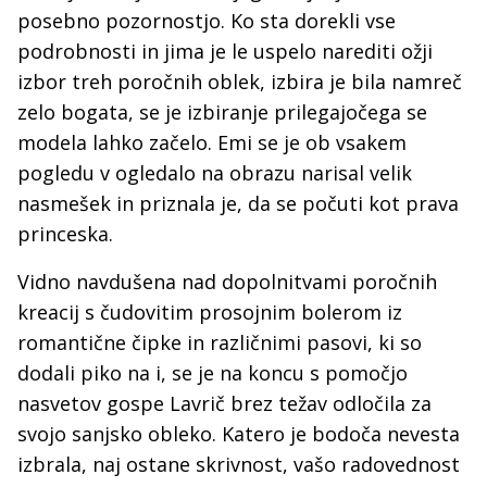
posebno pozornostjo. Ko sta dorekli vse
podrobnosti in jima je le uspelo narediti ožji
izbor treh poročnih oblek, izbira je bila namreč
zelo bogata, se je izbiranje prilegajočega se
modela lahko začelo. Emi se je ob vsakem
pogledu v ogledalo na obrazu narisal velik
nasmešek in priznala je, da se počuti kot prava
princeska.
Vidno navdušena nad dopolnitvami poročnih
kreacij s čudovitim prosojnim bolerom iz
romantične čipke in različnimi pasovi, ki so
dodali piko na i, se je na koncu s pomočjo
nasvetov gospe Lavrič brez težav odločila za
svojo sanjsko obleko. Katero je bodoča nevesta
izbrala, naj ostane skrivnost, vašo radovednost