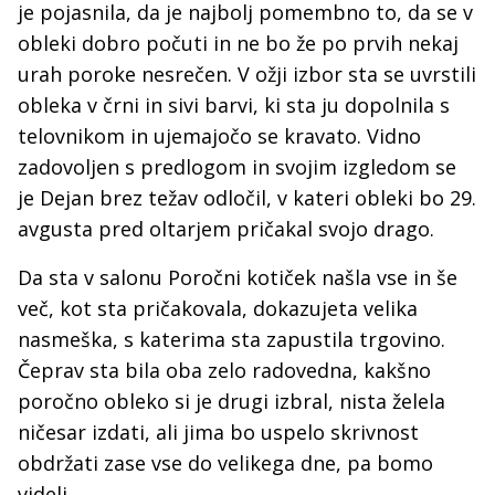
je pojasnila, da je najbolj pomembno to, da se v
obleki dobro počuti in ne bo že po prvih nekaj
urah poroke nesrečen. V ožji izbor sta se uvrstili
obleka v črni in sivi barvi, ki sta ju dopolnila s
telovnikom in ujemajočo se kravato. Vidno
zadovoljen s predlogom in svojim izgledom se
je Dejan brez težav odločil, v kateri obleki bo 29.
avgusta pred oltarjem pričakal svojo drago.
Da sta v salonu Poročni kotiček našla vse in še
več, kot sta pričakovala, dokazujeta velika
nasmeška, s katerima sta zapustila trgovino.
Čeprav sta bila oba zelo radovedna, kakšno
poročno obleko si je drugi izbral, nista želela
ničesar izdati, ali jima bo uspelo skrivnost
obdržati zase vse do velikega dne, pa bomo
videli.