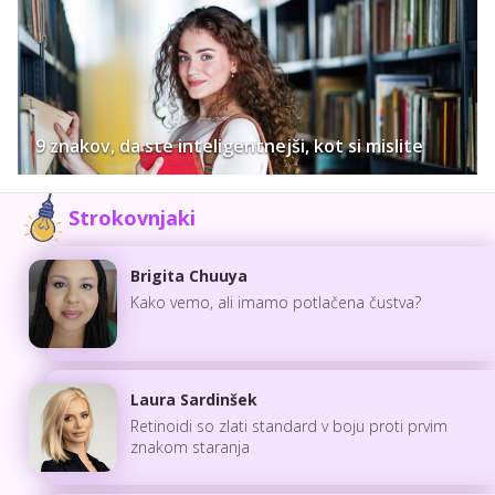
9 znakov, da ste inteligentnejši, kot si mislite
Strokovnjaki
Brigita Chuuya
Kako vemo, ali imamo potlačena čustva?
Laura Sardinšek
Retinoidi so zlati standard v boju proti prvim
znakom staranja