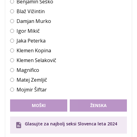
Benjamin Šeško
Blaž Vižintin
Damjan Murko
Igor Mikič
Jaka Peterka
Klemen Kopina
Klemen Selakovič
Magnifico
Matej Zemljič
Mojmir Šiftar
MOŠKI
ŽENSKA
Glasujte za najbolj seksi Slovenca leta 2024