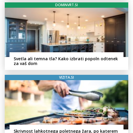
DOMINVRT.SI
Svetla ali temna tla? Kako izbrati popoln odtenek
za vaš dom
VIZITA.SI
Skrivnost lahkotnega poletnega žara, po katerem