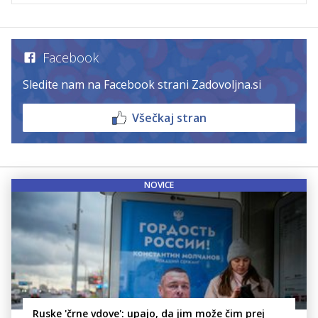
Facebook
Sledite nam na Facebook strani Zadovoljna.si
Všečkaj stran
NOVICE
Ruske 'črne vdove': upajo, da jim može čim prej