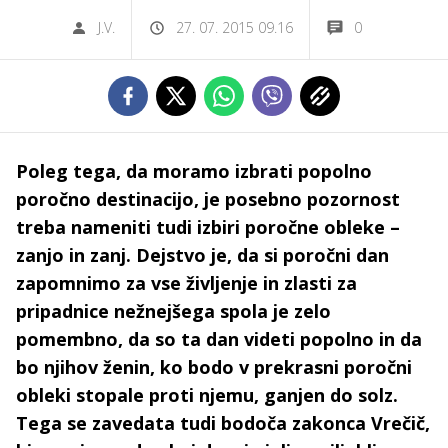
J.V.
27. 07. 2015 09.16
0
Poleg tega, da moramo izbrati popolno
poročno destinacijo, je posebno pozornost
treba nameniti tudi izbiri poročne obleke –
zanjo in zanj. Dejstvo je, da si poročni dan
zapomnimo za vse življenje in zlasti za
pripadnice nežnejšega spola je zelo
pomembno, da so ta dan videti popolno in da
bo njihov ženin, ko bodo v prekrasni poročni
obleki stopale proti njemu, ganjen do solz.
Tega se zavedata tudi bodoča zakonca Vrečič,