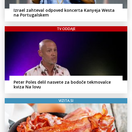
Izrael zahteval odpoved koncerta Kanyeja Westa
na Portugalskem
TV ODDAJE
Peter Poles delil nasvete za bodoče tekmovalce
kviza Na lovu
VIZITA.SI