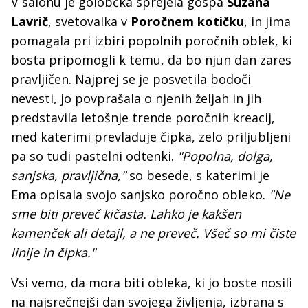
V salonu je golobčka sprejela gospa
Suzana
Lavrič
, svetovalka v
Poročnem kotičku
, in jima
pomagala pri izbiri popolnih poročnih oblek, ki
bosta pripomogli k temu, da bo njun dan zares
pravljičen. Najprej se je posvetila bodoči
nevesti, jo povprašala o njenih željah in jih
predstavila letošnje trende poročnih kreacij,
med katerimi prevladuje čipka, zelo priljubljeni
pa so tudi pastelni odtenki.
"Popolna, dolga,
sanjska, pravljična,"
so besede, s katerimi je
Ema opisala svojo sanjsko poročno obleko.
"Ne
sme biti preveč kičasta. Lahko je kakšen
kamenček ali detajl, a ne preveč. Všeč so mi čiste
linije in čipka."
Vsi vemo, da mora biti obleka, ki jo boste nosili
na najsrečnejši dan svojega življenja, izbrana s