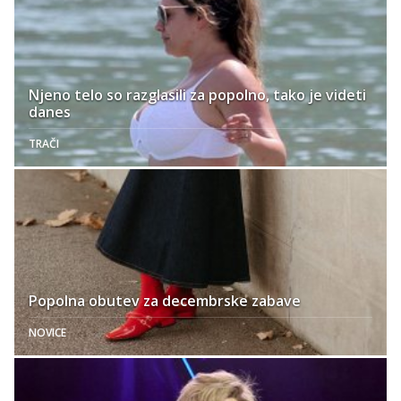
Njeno telo so razglasili za popolno, tako je videti
danes
TRAČI
Popolna obutev za decembrske zabave
NOVICE