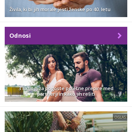
Živila, ki bi jih morale jesti ženske po 40. letu
Odnosi
3 razlogi za pogoste poletne prepire med
partnerji in kako jih rešiti
OGLAS