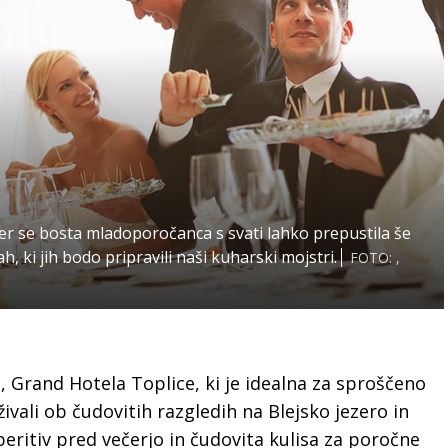
er se bosta mladoporočanca s svati lahko prepustila še
, ki jih bodo pripravili naši kuharski mojstri.
FOTO: ,
 Grand Hotela Toplice, ki je idealna za sproščeno
živali ob čudovitih razgledih na Blejsko jezero in
aperitiv pred večerjo in čudovita kulisa za poročne