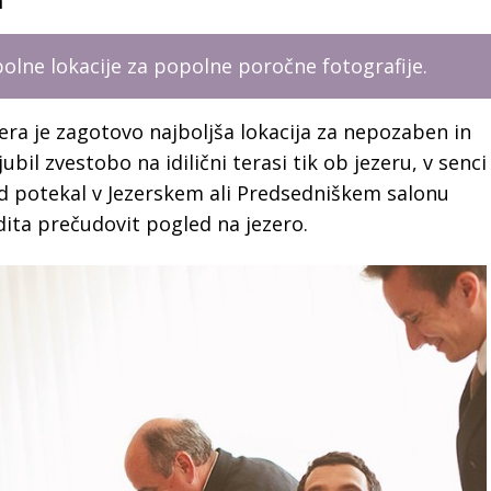
m
polne lokacije za popolne poročne fotografije.
era je zagotovo najboljša lokacija za nepozaben in
bil zvestobo na idilični terasi tik ob jezeru, v senci
 potekal v Jezerskem ali Predsedniškem salonu
dita prečudovit pogled na jezero.