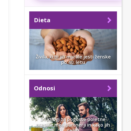
Dieta
Živila, ki bi jih morale jesti ženske
po 40. letu
Odnosi
3 razlogi za pogoste poletne
prepire med partnerji in kako jih
rešiti