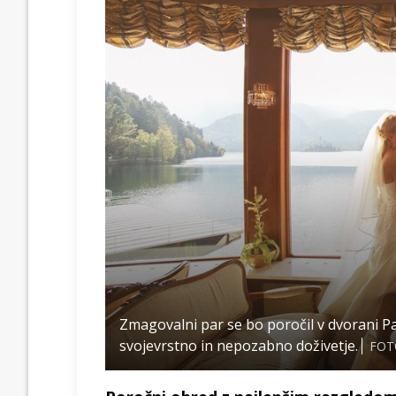
Zmagovalni par se bo poročil v dvorani P
svojevrstno in nepozabno doživetje.
FOTO