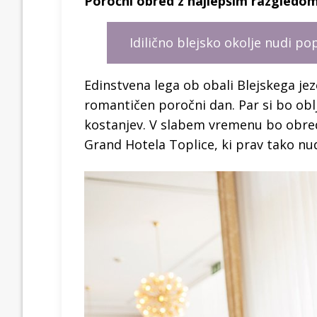
Poročni obred z najlepšim razgledo
Idilično blejsko okolje nudi po
Edinstvena lega ob obali Blejskega jez
romantičen poročni dan. Par si bo oblju
kostanjev. V slabem vremenu bo obred
Grand Hotela Toplice, ki prav tako nu