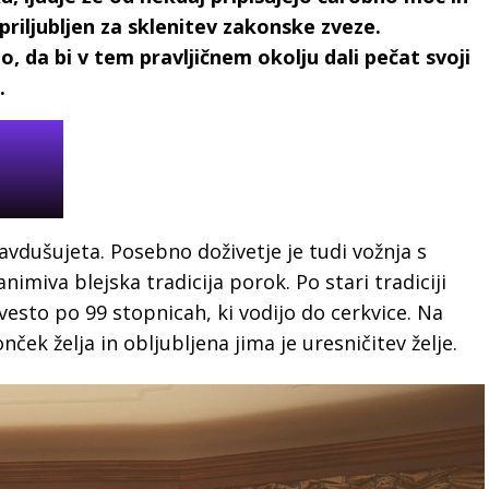
 priljubljen za sklenitev zakonske zveze.
jo, da bi v tem pravljičnem okolju dali pečat svoji
.
avdušujeta. Posebno doživetje je tudi vožnja s
animiva blejska tradicija porok. Po stari tradiciji
esto po 99 stopnicah, ki vodijo do cerkvice. Na
ček želja in obljubljena jima je uresničitev želje.