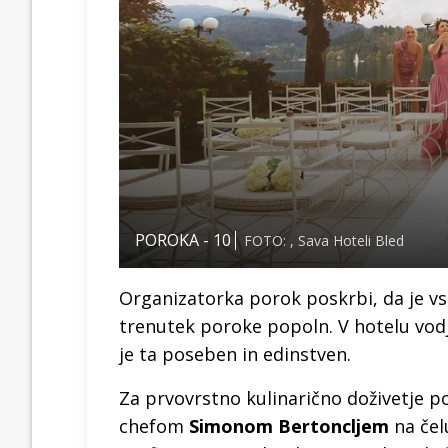
POROKA - 10
FOTO: , Sava Hoteli Bled
Organizatorka porok poskrbi, da je vse
trenutek poroke popoln. V hotelu vodj
je ta poseben in edinstven.
Za prvovrstno kulinarično doživetje p
chefom
Simonom Bertoncljem
na čelu