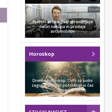
OGLAS
Spletni avto oglasi spreminjajo
način nakupa in prodaje
avtomobilov
Horoskop
Dnevni horoskop: Ovni so polni
zagona, dvojčki potrebujejo čas
zase