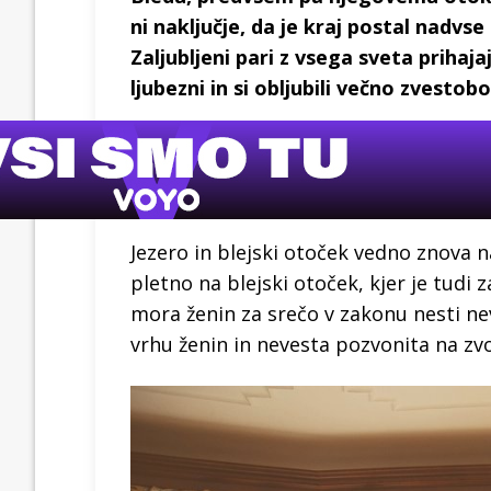
ni naključje, da je kraj postal nadvse
Zaljubljeni pari z vsega sveta prihaja
ljubezni in si obljubili večno zvestobo
Jezero in blejski otoček vedno znova n
pletno na blejski otoček, kjer je tudi z
mora ženin za srečo v zakonu nesti nev
vrhu ženin in nevesta pozvonita na zvon