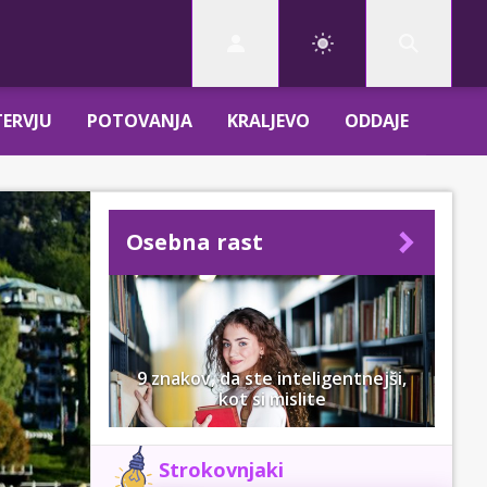
TERVJU
POTOVANJA
KRALJEVO
ODDAJE
Osebna rast
9 znakov, da ste inteligentnejši,
kot si mislite
Strokovnjaki