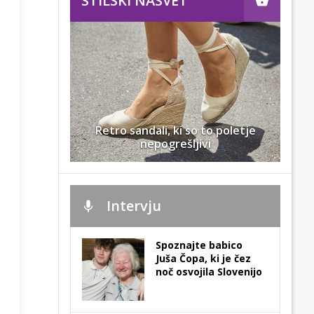
STILSKI NASVET
Retro sandali, ki so to poletje
nepogrešljivi
Intervju
Spoznajte babico
Juša Čopa, ki je čez
noč osvojila Slovenijo