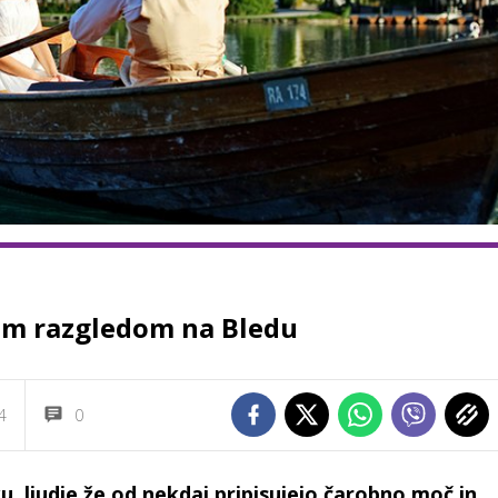
šim razgledom na Bledu
4
0
 ljudje že od nekdaj pripisujejo čarobno moč in