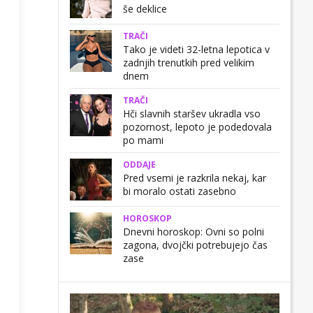
še deklice
TRAČI
Tako je videti 32-letna lepotica v
zadnjih trenutkih pred velikim
dnem
TRAČI
Hči slavnih staršev ukradla vso
pozornost, lepoto je podedovala
po mami
ODDAJE
Pred vsemi je razkrila nekaj, kar
bi moralo ostati zasebno
HOROSKOP
Dnevni horoskop: Ovni so polni
zagona, dvojčki potrebujejo čas
zase