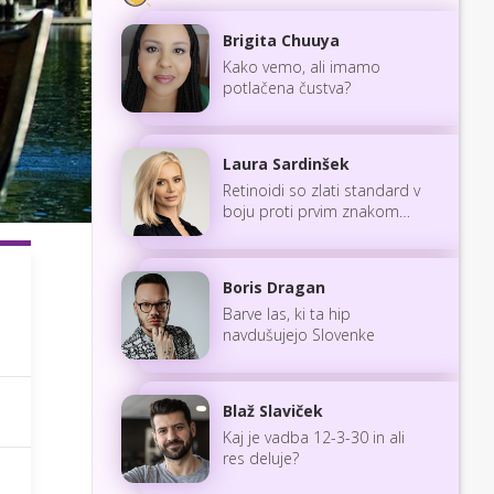
Brigita Chuuya
Kako vemo, ali imamo
potlačena čustva?
Laura Sardinšek
Retinoidi so zlati standard v
boju proti prvim znakom
staranja
Boris Dragan
Barve las, ki ta hip
navdušujejo Slovenke
Blaž Slaviček
Kaj je vadba 12-3-30 in ali
res deluje?