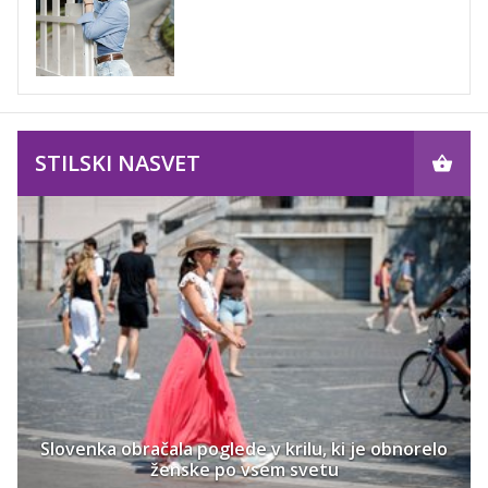
STILSKI NASVET
Slovenka obračala poglede v krilu, ki je obnorelo
ženske po vsem svetu