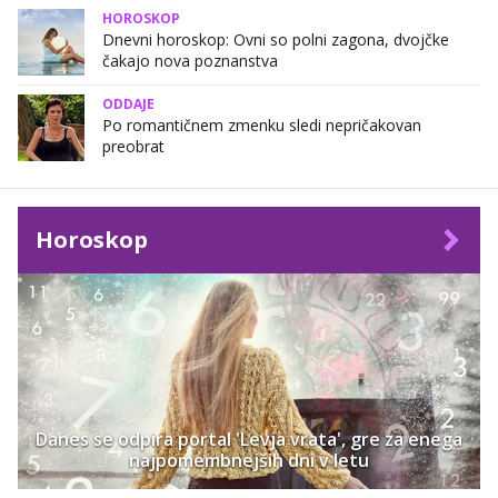
HOROSKOP
Dnevni horoskop: Ovni so polni zagona, dvojčke
čakajo nova poznanstva
ODDAJE
Po romantičnem zmenku sledi nepričakovan
preobrat
Horoskop
Danes se odpira portal 'Levja vrata', gre za enega
najpomembnejših dni v letu