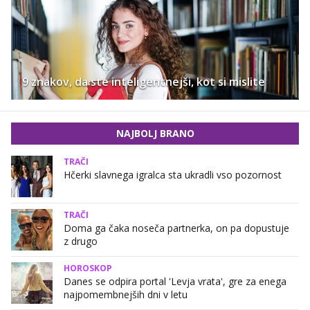
9 znakov, da ste inteligentnejši, kot si mislite
NAJBOLJ BRANO
TRAČI
Hčerki slavnega igralca sta ukradli vso pozornost
TRAČI
Doma ga čaka noseča partnerka, on pa dopustuje
z drugo
HOROSKOP
Danes se odpira portal 'Levja vrata', gre za enega
najpomembnejših dni v letu