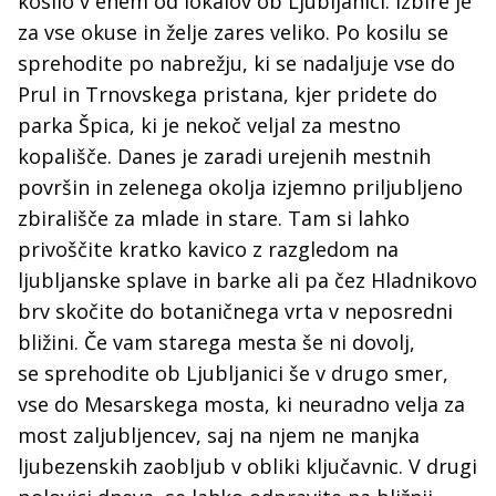
kosilo v enem od lokalov ob Ljubljanici. Izbire je
za vse okuse in želje zares veliko. Po kosilu se
sprehodite po nabrežju, ki se nadaljuje vse do
Prul in Trnovskega pristana, kjer pridete do
parka Špica, ki je nekoč veljal za mestno
kopališče. Danes je zaradi urejenih mestnih
površin in zelenega okolja izjemno priljubljeno
zbirališče za mlade in stare. Tam si lahko
privoščite kratko kavico z razgledom na
ljubljanske splave in barke ali pa čez Hladnikovo
brv skočite do botaničnega vrta v neposredni
bližini. Če vam starega mesta še ni dovolj,
se sprehodite ob Ljubljanici še v drugo smer,
vse do Mesarskega mosta, ki neuradno velja za
most zaljubljencev, saj na njem ne manjka
ljubezenskih zaobljub v obliki ključavnic. V drugi