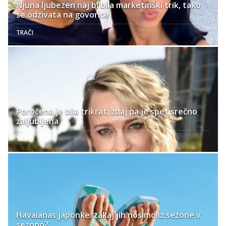
Njuna ljubezen naj bi bila marketinški trik, tako
se odzivata na govorice
TRAČI
Poročena je bila trikrat, zdaj pa je spet srečno
zaljubljena
TRAČI
Havaianas japonke: zakaj jih nosimo iz sezone v
sezono?