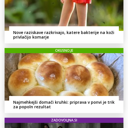
Nove raziskave razkrivajo, katere bakterije na koži
privlačijo komarje
OKUSNO.JE
Najmehkejši domači kruhki: priprava v ponvi je trik
za popoln rezultat
ZADOVOLJNA.SI