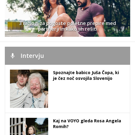
3 razlogi za pogoste poletne prepire med
partnerji in kako jih rešiti
Intervju
Spoznajte babico Juša Čopa, ki
je čez noč osvojila Slovenijo
Kaj na VOYO gleda Rosa Angela
Romih?