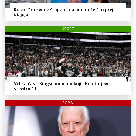
Ruske 'črne vdove': upajo, da jim može čim prej
ubijejo
ŠPORT
Velika čast: Kingsi bodo upokojili Kopitarjevo
številko 11
POPIN