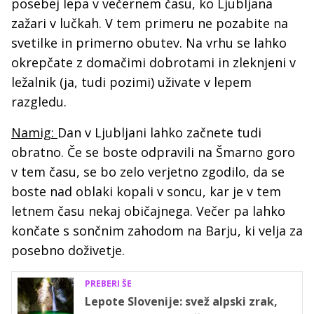
posebej lepa v večernem času, ko Ljubljana
zažari v lučkah. V tem primeru ne pozabite na
svetilke in primerno obutev. Na vrhu se lahko
okrepčate z domačimi dobrotami in zleknjeni v
ležalnik (ja, tudi pozimi) uživate v lepem
razgledu.
Namig:
Dan v Ljubljani lahko začnete tudi
obratno. Če se boste odpravili na Šmarno goro
v tem času, se bo zelo verjetno zgodilo, da se
boste nad oblaki kopali v soncu, kar je v tem
letnem času nekaj običajnega. Večer pa lahko
končate s sončnim zahodom na Barju, ki velja za
posebno doživetje.
PREBERI ŠE
Lepote Slovenije: svež alpski zrak,