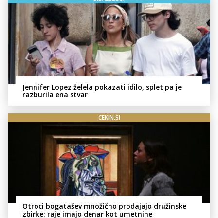
Jennifer Lopez želela pokazati idilo, splet pa je
razburila ena stvar
CEKIN.SI
Otroci bogatašev množično prodajajo družinske
zbirke: raje imajo denar kot umetnine