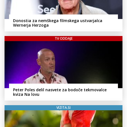
Donostia za nemškega filmskega ustvarjalca
Wernerja Herzoga
TV ODDAJE
Peter Poles delil nasvete za bodoče tekmovalce
kviza Na lovu
VIZITA.SI