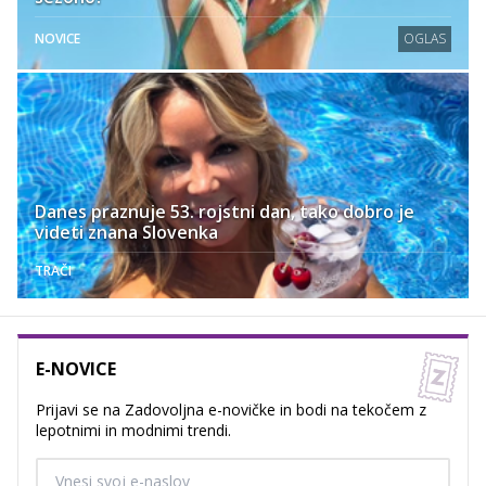
NOVICE
OGLAS
Danes praznuje 53. rojstni dan, tako dobro je
videti znana Slovenka
TRAČI
E-NOVICE
Prijavi se na Zadovoljna e-novičke in bodi na tekočem z
lepotnimi in modnimi trendi.