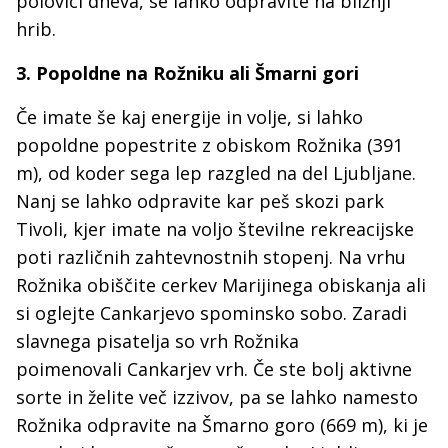
polovici dneva, se lahko odpravite na bližnji
hrib.
3. Popoldne na Rožniku ali Šmarni gori
Če imate še kaj energije in volje, si lahko
popoldne popestrite z obiskom Rožnika (391
m), od koder sega lep razgled na del Ljubljane.
Nanj se lahko odpravite kar peš skozi park
Tivoli, kjer imate na voljo številne rekreacijske
poti različnih zahtevnostnih stopenj. Na vrhu
Rožnika obiščite cerkev Marijinega obiskanja ali
si oglejte Cankarjevo spominsko sobo. Zaradi
slavnega pisatelja so vrh Rožnika
poimenovali Cankarjev vrh. Če ste bolj aktivne
sorte in želite več izzivov, pa se lahko namesto
Rožnika odpravite na Šmarno goro (669 m), ki je