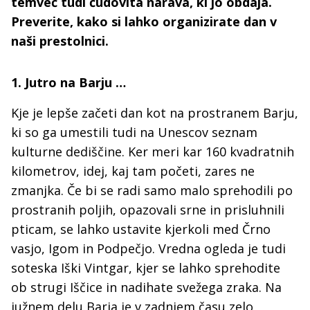
temveč tudi čudovita narava, ki jo obdaja.
Preverite, kako si lahko organizirate dan v
naši prestolnici.
1. Jutro na Barju …
Kje je lepše začeti dan kot na prostranem Barju,
ki so ga umestili tudi na Unescov seznam
kulturne dediščine. Ker meri kar 160 kvadratnih
kilometrov, idej, kaj tam početi, zares ne
zmanjka. Če bi se radi samo malo sprehodili po
prostranih poljih, opazovali srne in prisluhnili
pticam, se lahko ustavite kjerkoli med Črno
vasjo, Igom in Podpečjo. Vredna ogleda je tudi
soteska Iški Vintgar, kjer se lahko sprehodite
ob strugi Iščice in nadihate svežega zraka. Na
južnem delu Barja je v zadnjem času zelo