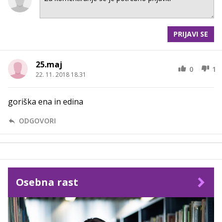
PRIJAVI SE
25.maj
0
1
22. 11. 2018 18.31
goriška ena in edina
ODGOVORI
Osebna rast