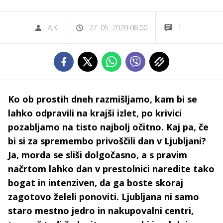
A.K.
27. 05. 2020 08.00
1
Ko ob prostih dneh razmišljamo, kam bi se
lahko odpravili na krajši izlet, po krivici
pozabljamo na tisto najbolj očitno. Kaj pa, če
bi si za spremembo privoščili dan v Ljubljani?
Ja, morda se sliši dolgočasno, a s pravim
načrtom lahko dan v prestolnici naredite tako
bogat in intenziven, da ga boste skoraj
zagotovo želeli ponoviti. Ljubljana ni samo
staro mestno jedro in nakupovalni centri,