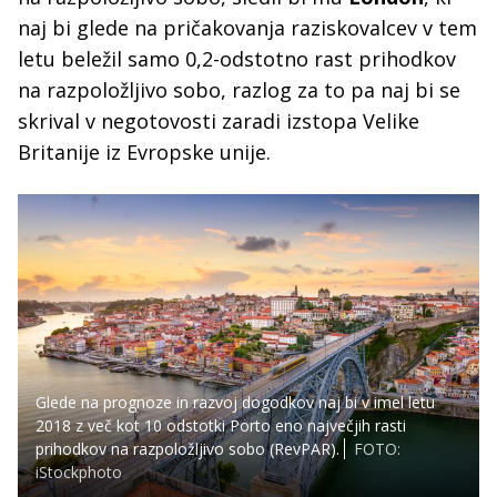
naj bi glede na pričakovanja raziskovalcev v tem
letu beležil samo 0,2-odstotno rast prihodkov
na razpoložljivo sobo, razlog za to pa naj bi se
skrival v negotovosti zaradi izstopa Velike
Britanije iz Evropske unije.
Glede na prognoze in razvoj dogodkov naj bi v imel letu
2018 z več kot 10 odstotki Porto eno največjih rasti
prihodkov na razpoložljivo sobo (RevPAR).
FOTO:
iStockphoto