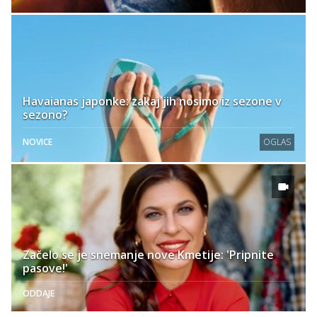
Havaianas japonke: zakaj jih nosimo iz sezone v
sezono?
NOVICE
OGLAS
Začelo se je snemanje nove Kmetije: 'Pripnite
pasove!'
ODDAJE