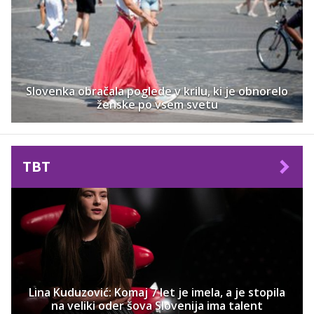
Slovenka obračala poglede v krilu, ki je obnorelo
ženske po vsem svetu
TBT
Lina Kuduzović: Komaj 7 let je imela, a je stopila
na veliki oder šova Slovenija ima talent