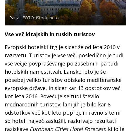
Pariz
FOTO: iStockphoto
Vse več kitajskih in ruskih turistov
Evropski hotelski trg je sicer že od leta 2010 v
razcvetu. Turistov je vse več, posledično je tudi
vse večje povpraševanje po zasebnih, pa tudi
hotelskih namestitvah. Lansko leto je še
posebej veliko turistov obiskalo mediteranske
evropske države, in sicer kar 13 odstotkov več
kot leta 2016. Povečuje se tudi število
mednarodnih turistov: lani jih je bilo kar 8
odstotkov več kot leto poprej, in ravno s temi
so hoteli največ zaslužili, razkrivajo rezultati
raziskave
European Cities Hotel Forecast
, ki jo je