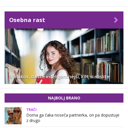
Osebna rast
9 znakov, da ste inteligentnejši, kot si mislite
NAJBOLJ BRANO
TRAČI
Doma ga čaka noseča partnerka, on pa dopustuje
z drugo