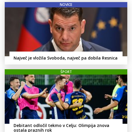
NOVICE
Največ je vložila Svoboda, največ pa dobila Resnica
ŠPORT
Debitant odločil tekmo v Celju: Olimpija znova
ostala praznih rok