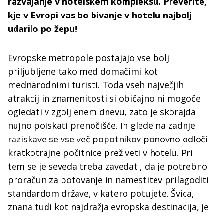
razvajanje v hotelskem kompleksu. Preverite,
kje v Evropi vas bo bivanje v hotelu najbolj
udarilo po žepu!
Evropske metropole postajajo vse bolj
priljubljene tako med domačimi kot
mednarodnimi turisti. Toda vseh največjih
atrakcij in znamenitosti si običajno ni mogoče
ogledati v zgolj enem dnevu, zato je skorajda
nujno poiskati prenočišče. In glede na zadnje
raziskave se vse več popotnikov ponovno odloči
kratkotrajne počitnice preživeti v hotelu. Pri
tem se je seveda treba zavedati, da je potrebno
proračun za potovanje in namestitev prilagoditi
standardom države, v katero potujete. Švica,
znana tudi kot najdražja evropska destinacija, je