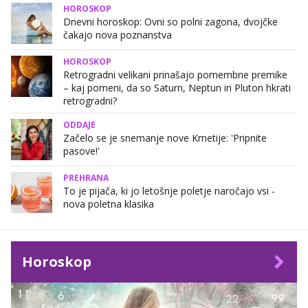
HOROSKOP
Dnevni horoskop: Ovni so polni zagona, dvojčke
čakajo nova poznanstva
HOROSKOP
Retrogradni velikani prinašajo pomembne premike
– kaj pomeni, da so Saturn, Neptun in Pluton hkrati
retrogradni?
ODDAJE
Začelo se je snemanje nove Kmetije: 'Pripnite
pasove!'
PREHRANA
To je pijača, ki jo letošnje poletje naročajo vsi -
nova poletna klasika
Horoskop