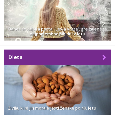
Danes se odpira portal 'Levja vrata', gre za enega
najpomembnejših dni v letu
Dieta
Živila, ki bi jih morale jesti ženske po 40. letu