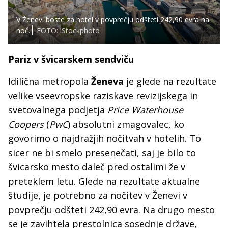
V Ženevi boste za hotel v povprečju odšteti 242,90 evra na
noč.
FOTO: iStockphoto
Pariz v švicarskem sendviču
Idilična metropola
Ženeva
je glede na rezultate
velike vseevropske raziskave revizijskega in
svetovalnega podjetja
Price Waterhouse
Coopers
(
PwC
) absolutni zmagovalec, ko
govorimo o najdražjih nočitvah v hotelih. To
sicer ne bi smelo presenečati, saj je bilo to
švicarsko mesto daleč pred ostalimi že v
preteklem letu. Glede na rezultate aktualne
študije, je potrebno za nočitev v Ženevi v
povprečju odšteti 242,90 evra. Na drugo mesto
se je zavihtela prestolnica sosednje države,