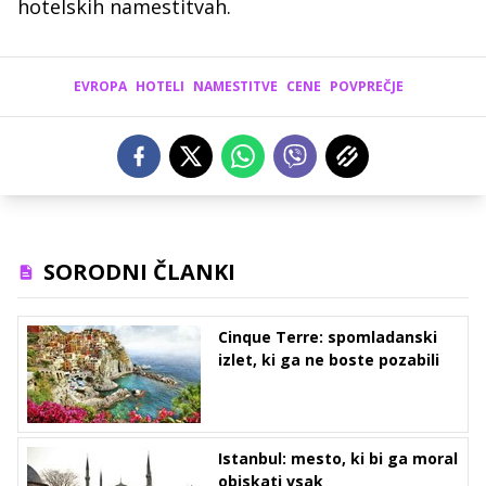
hotelskih namestitvah.
EVROPA
HOTELI
NAMESTITVE
CENE
POVPREČJE
SORODNI ČLANKI
Cinque Terre: spomladanski
izlet, ki ga ne boste pozabili
Istanbul: mesto, ki bi ga moral
obiskati vsak