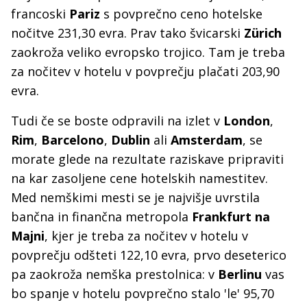
francoski
Pariz
s povprečno ceno hotelske
nočitve 231,30 evra. Prav tako švicarski
Zürich
zaokroža veliko evropsko trojico. Tam je treba
za nočitev v hotelu v povprečju plačati 203,90
evra.
Tudi če se boste odpravili na izlet v
London
,
Rim
,
Barcelono
,
Dublin
ali
Amsterdam
, se
morate glede na rezultate raziskave pripraviti
na kar zasoljene cene hotelskih namestitev.
Med nemškimi mesti se je najvišje uvrstila
bančna in finančna metropola
Frankfurt
na
Majni
, kjer je treba za nočitev v hotelu v
povprečju odšteti 122,10 evra, prvo deseterico
pa zaokroža nemška prestolnica: v
Berlinu
vas
bo spanje v hotelu povprečno stalo 'le' 95,70