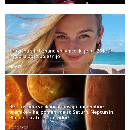
Tragična smrt znane vplivnice, ki je pri 26 letih
izgubila boj z boleznijo
NOVICE
Retrogradni velikani prinašajo pomembne
premike – kaj pomeni, da so Saturn, Neptun in
Pluton hkrati retrogradni?
HOROSKOP