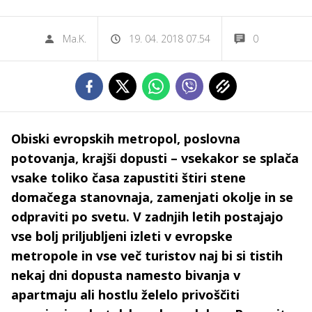
Ma.K.
19. 04. 2018 07.54
0
Obiski evropskih metropol, poslovna
potovanja, krajši dopusti – vsekakor se splača
vsake toliko časa zapustiti štiri stene
domačega stanovnaja, zamenjati okolje in se
odpraviti po svetu. V zadnjih letih postajajo
vse bolj priljubljeni izleti v evropske
metropole in vse več turistov naj bi si tistih
nekaj dni dopusta namesto bivanja v
apartmaju ali hostlu želelo privoščiti