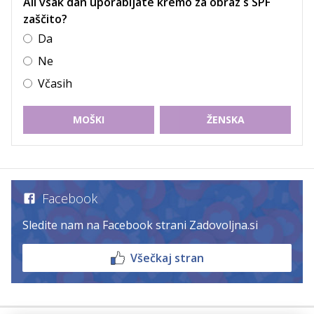
Ali vsak dan uporabljate kremo za obraz s SPF
zaščito?
Da
Ne
Včasih
MOŠKI
ŽENSKA
Facebook
Sledite nam na Facebook strani Zadovoljna.si
Všečkaj stran