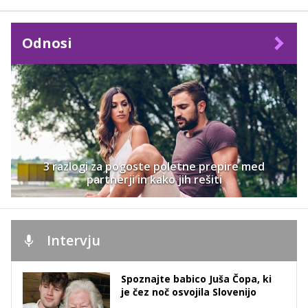
Odnosi
3 razlogi za pogoste poletne prepire med
partnerji in kako jih rešiti
Intervju
Spoznajte babico Juša Čopa, ki
je čez noč osvojila Slovenijo