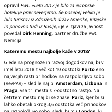
opravil
PwC
.
»Leto 2017 je bilo za evropske
hotelirje prav neverjetno. Še posebej veliko je
bilo turistov iz Združenih držav Amerike, Kitajske
in ponovno tudi iz Rusije,«
je v izjavi za javnost
povedal
Dirk Henning
, partner družbe PwC
Nemčija.
Kateremu mestu najbolje kaže v 2018?
Glede na prognoze in razvoj dogodkov naj bi v
imel letu 2018 z več kot 10 odstotki
Porto
eno
največjih rasti prihodkov na razpoložljivo sobo
(RevPAR) – sledile naj bi
Amsterdam
,
Lizbona
in
Praga
, vsa tri mesta s 7-odstotno rastjo. Na
četrtem mestu naj bi se znašel
Pariz
, kjer bi si
lahko obetali okrog 3,6 odstotka več prihodkov
na razpoložljivo sobo, sledil bi mu
London
, ki