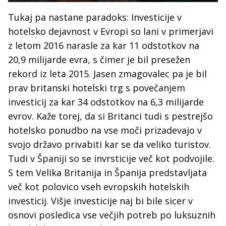
Tukaj pa nastane paradoks: Investicije v
hotelsko dejavnost v Evropi so lani v primerjavi
z letom 2016 narasle za kar 11 odstotkov na
20,9 milijarde evra, s čimer je bil presežen
rekord iz leta 2015. Jasen zmagovalec pa je bil
prav britanski hotelski trg s povečanjem
investicij za kar 34 odstotkov na 6,3 milijarde
evrov. Kaže torej, da si Britanci tudi s pestrejšo
hotelsko ponudbo na vse moči prizadevajo v
svojo državo privabiti kar se da veliko turistov.
Tudi v Španiji so se invrsticije več kot podvojile.
S tem Velika Britanija in Španija predstavljata
več kot polovico vseh evropskih hotelskih
investicij. Višje investicije naj bi bile sicer v
osnovi posledica vse večjih potreb po luksuznih