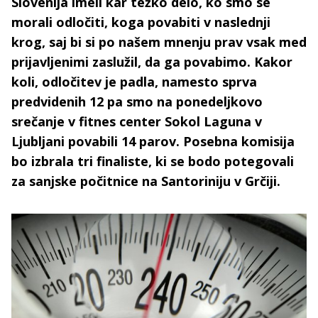
Slovenija imeli kar težko delo, ko smo se
morali odločiti, koga povabiti v naslednji
krog, saj bi si po našem mnenju prav vsak med
prijavljenimi zaslužil, da ga povabimo. Kakor
koli, odločitev je padla, namesto sprva
predvidenih 12 pa smo na ponedeljkovo
srečanje v fitnes center Sokol Laguna v
Ljubljani povabili 14 parov. Posebna komisija
bo izbrala tri finaliste, ki se bodo potegovali
za sanjske počitnice na Santoriniju v Grčiji.