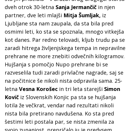
dveh otrok 30-letna
Sanja Jermančič
in njen
partner, dve leti mlajši
Mitja Šumljak,
iz
Ljubljane sta nam zaupala, da sta bila pred
osmimi leti, ko sta se spoznala, mnogo vitkejša
kot danes. Par redno telovadi, kljub trudu pa se
zaradi hitrega življenjskega tempa in nepravilne
prehrane ne more znebiti odvečnih kilogramov.
Hujšanja s pomočjo Nupo prehrane bi se
razveselila tudi zaradi privlačne nagrade, saj se
na počitnice še nikoli nista odpravila sama. 25-
letna
Vesna Korošec
in tri leta starejši
Simon
Kovič
iz Slovenskih Konjic pa sta se hujšanja
lotila že večkrat, vendar nad rezultati nikoli
nista bila pretirano navdušena. Ko sta pred
šestimi leti postala par, se nista zmenila za
svojo zunanjost, prepričalo ju je predvsem