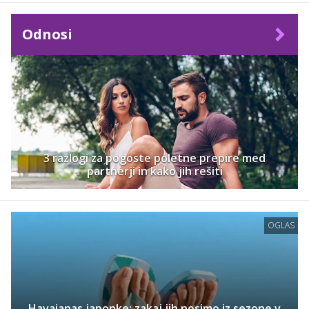
Odnosi
3 razlogi za pogoste poletne prepire med
partnerji in kako jih rešiti
OGLAS
Havaianas japonke: zakaj jih nosimo iz sezone v