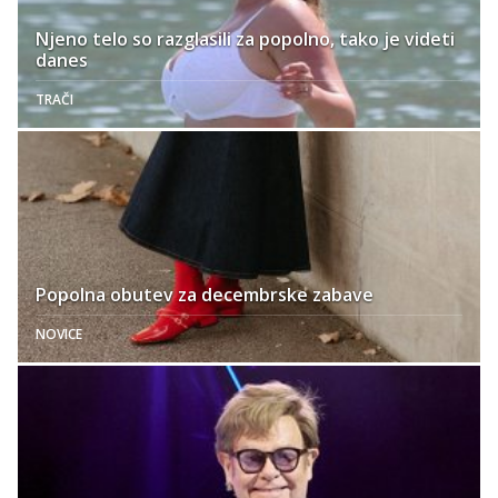
Njeno telo so razglasili za popolno, tako je videti
danes
TRAČI
Popolna obutev za decembrske zabave
NOVICE