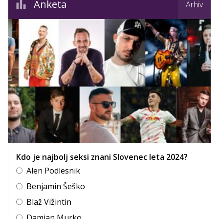
Anketa
Arhiv
Kdo je najbolj seksi znani Slovenec leta 2024?
Alen Podlesnik
Benjamin Šeško
Blaž Vižintin
Damjan Murko