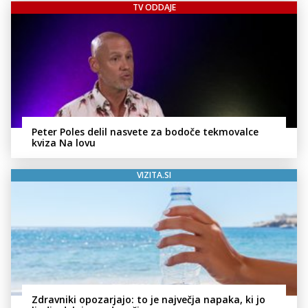
TV ODDAJE
Peter Poles delil nasvete za bodoče tekmovalce
kviza Na lovu
VIZITA.SI
Zdravniki opozarjajo: to je največja napaka, ki jo