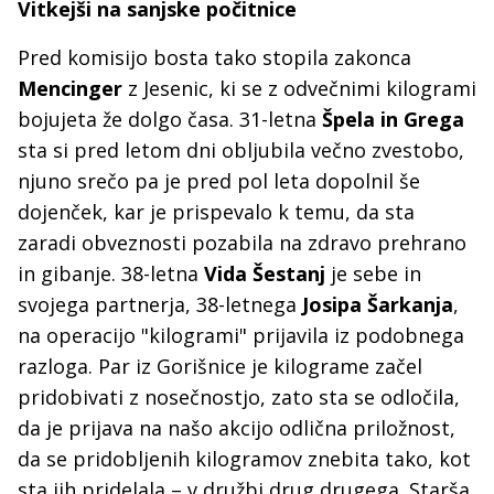
Vit
kejši na sanjske počitnice
Pred komisijo bosta tako stopila zakonca
Mencinger
z Jesenic, ki se z odvečnimi kilogrami
bojujeta že dolgo časa. 31-letna
Špela in Grega
sta si pred letom dni obljubila večno zvestobo,
njuno srečo pa je pred pol leta dopolnil še
dojenček, kar je prispevalo k temu, da sta
zaradi obveznosti pozabila na zdravo prehrano
in gibanje. 38-letna
Vida Šestanj
je sebe in
svojega partnerja, 38-letnega
Josipa Šarkanja
,
na operacijo "kilogrami" prijavila iz podobnega
razloga. Par iz Gorišnice je kilograme začel
pridobivati z nosečnostjo, zato sta se odločila,
da je prijava na našo akcijo odlična priložnost,
da se pridobljenih kilogramov znebita tako, kot
sta jih pridelala – v družbi drug drugega. Starša