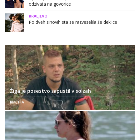
odzivata na govorice
KRALJEVO
Po dveh sinovih sta se razveselila še deklice
Žiga je posestvo zapustil v solzah
KMETIJA