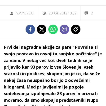
V.P./N.J./S.O.
20. 04. 2012 13.32
2
Prvi del nagradne akcije za pare "Povrnita si
svojo postavo in osvojita sanjske počitnice" je
za nami. V nekaj več kot dveh tednih se je
prijavilo kar 93 parov iz vse Slovenije, vseh
starosti in poklicev, skupno jim je to, da se že
nekaj časa neuspešno borijo z odvečnimi
kilogrami. Med prijavljenimi je pogoje
sodelovanja izpolnjevalo 83 parov in priznati
moramo, da smo skupaj s predstavniki Nupo