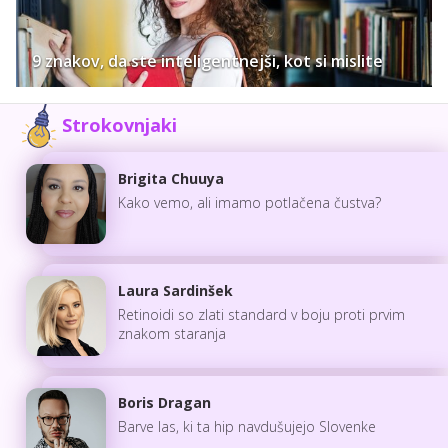
9 znakov, da ste inteligentnejši, kot si mislite
Strokovnjaki
Brigita Chuuya
Kako vemo, ali imamo potlačena čustva?
Laura Sardinšek
Retinoidi so zlati standard v boju proti prvim
znakom staranja
Boris Dragan
Barve las, ki ta hip navdušujejo Slovenke