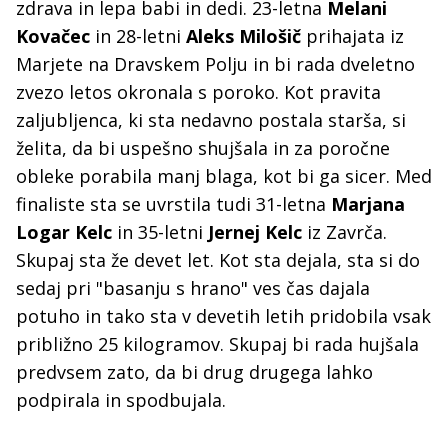
zdrava in lepa babi in dedi. 23-letna
Melani
Kovačec
in 28-letni
Aleks Milošič
prihajata iz
Marjete na Dravskem Polju in bi rada dveletno
zvezo letos okronala s poroko. Kot pravita
zaljubljenca, ki sta nedavno postala starša, si
želita, da bi uspešno shujšala in za poročne
obleke porabila manj blaga, kot bi ga sicer. Med
finaliste sta se uvrstila tudi 31-letna
Marjana
Logar Kelc
in 35-letni
Jernej Kelc
iz Zavrča.
Skupaj sta že devet let. Kot sta dejala, sta si do
sedaj pri "basanju s hrano" ves čas dajala
potuho in tako sta v devetih letih pridobila vsak
približno 25 kilogramov. Skupaj bi rada hujšala
predvsem zato, da bi drug drugega lahko
podpirala in spodbujala.