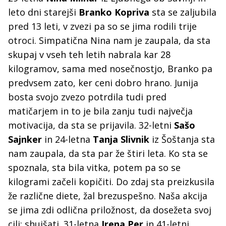
leto dni starejši
Branko Kopriva
sta se zaljubila
pred 13 leti, v zvezi pa so se jima rodili trije
otroci. Simpatična Nina nam je zaupala, da sta
skupaj v vseh teh letih nabrala kar 28
kilogramov, sama med nosečnostjo, Branko pa
predvsem zato, ker ceni dobro hrano. Junija
bosta svojo zvezo potrdila tudi pred
matičarjem in to je bila zanju tudi največja
motivacija, da sta se prijavila. 32-letni
Sašo
Sajnker
in 24-letna
Tanja Slivnik
iz Šoštanja sta
nam zaupala, da sta par že štiri leta. Ko sta se
spoznala, sta bila vitka, potem pa so se
kilogrami začeli kopičiti. Do zdaj sta preizkusila
že različne diete, žal brezuspešno. Naša akcija
se jima zdi odlična priložnost, da dosežeta svoj
cilj: shujšati. 31-letna
Irena Per
in 41-letni