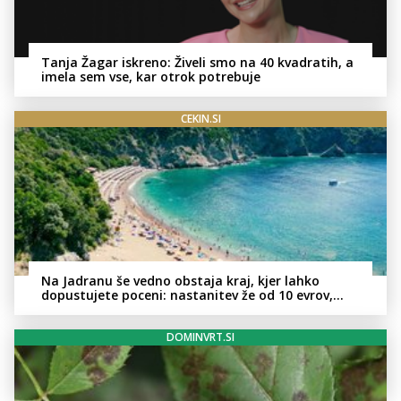
Tanja Žagar iskreno: Živeli smo na 40 kvadratih, a
imela sem vse, kar otrok potrebuje
CEKIN.SI
Na Jadranu še vedno obstaja kraj, kjer lahko
dopustujete poceni: nastanitev že od 10 evrov,
kosilo za pet evrov
DOMINVRT.SI