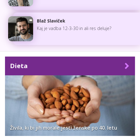
Blaž Slaviček
Kaj je vadba 12-3-30 in ali res deluje?
Dieta
Živila, ki bi jih morale jesti ženske po 40. letu