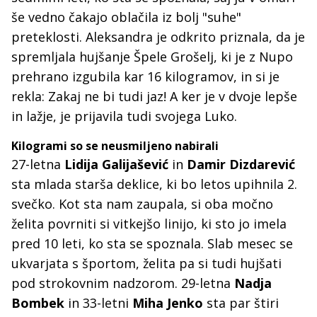
še vedno čakajo oblačila iz bolj "suhe"
preteklosti. Aleksandra je odkrito priznala, da je
spremljala hujšanje Špele Grošelj, ki je z Nupo
prehrano izgubila kar 16 kilogramov, in si je
rekla: Zakaj ne bi tudi jaz! A ker je v dvoje lepše
in lažje, je prijavila tudi svojega Luko.
Kilogrami so se neusmiljeno nabirali
27-letna
Lidija Galijašević
in
Damir Dizdarević
sta mlada starša deklice, ki bo letos upihnila 2.
svečko. Kot sta nam zaupala, si oba močno
želita povrniti si vitkejšo linijo, ki sto jo imela
pred 10 leti, ko sta se spoznala. Slab mesec se
ukvarjata s športom, želita pa si tudi hujšati
pod strokovnim nadzorom. 29-letna
Nadja
Bombek
in 33-letni
Miha Jenko
sta par štiri