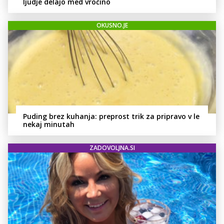
ljudje delajo med vročino
OKUSNO.JE
Puding brez kuhanja: preprost trik za pripravo v le
nekaj minutah
ZADOVOLJNA.SI