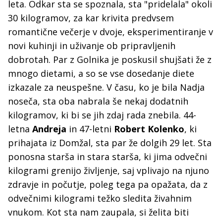
leta. Odkar sta se spoznala, sta "pridelala" okoli
30 kilogramov, za kar krivita predvsem
romantične večerje v dvoje, eksperimentiranje v
novi kuhinji in uživanje ob pripravljenih
dobrotah. Par z Golnika je poskusil shujšati že z
mnogo dietami, a so se vse dosedanje diete
izkazale za neuspešne. V času, ko je bila Nadja
noseča, sta oba nabrala še nekaj dodatnih
kilogramov, ki bi se jih zdaj rada znebila. 44-
letna
Andreja
in 47-letni
Robert Kolenko
, ki
prihajata iz Domžal, sta par že dolgih 29 let. Sta
ponosna starša in stara starša, ki jima odvečni
kilogrami grenijo življenje, saj vplivajo na njuno
zdravje in počutje, poleg tega pa opažata, da z
odvečnimi kilogrami težko sledita živahnim
vnukom. Kot sta nam zaupala, si želita biti