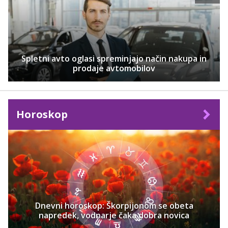
Spletni avto oglasi spreminjajo način nakupa in
prodaje avtomobilov
Horoskop
Dnevni horoskop: Škorpijonom se obeta
napredek, vodnarje čaka dobra novica