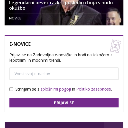
Legendarni pevec razkril posledico boja s hudo
okužbo
NOVICE
E-NOVICE
Prijavi se na Zadovoljna e-novičke in bodi na tekočem z
lepotnimi in modnimi trendi.
Strinjam se s
splošnimi pogoji
in
Politiko zasebnosti
.
PRIJAVI SE