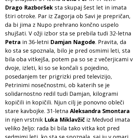
Drago Razboršek
sta skupaj šest let in imata
štiri otroke. Par iz Zagorja ob Savi je prepričan,
da bi jima z Nupo prehrano končno uspelo
shujšati. V ožji izbor sta se prebila tudi 32-letna
Petra
in 36-letni
Damjan Nagode
. Pravita, da
ko sta se spoznala, bilo je pred osmimi leti, sta
bila oba vitkejša, potem pa so se z večerjicami v
dvoje, izleti, ki so se končali s pojedino,
posedanjem ter prigrizki pred televizijo,
Petrinimi nosečnostmi, ob katerih se je
solidarnostno redil tudi Damjan, kilogrami
kopičili in kopičili. Njun cilj je ponovno obleči
stare kavbojke. 31-letna
Aleksandra Smontara
in njen vrstnik
Luka Miklavžič
iz Medvod imata
veliko željo: rada bi bila tako vitka kot pred
sedmimi leti, ko sta se spoznala, saj ju v omari