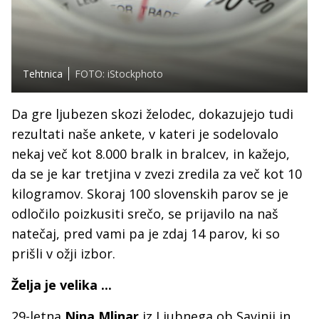
Tehtnica
FOTO: iStockphoto
Da gre ljubezen skozi želodec, dokazujejo tudi
rezultati naše ankete, v kateri je sodelovalo
nekaj več kot 8.000 bralk in bralcev, in kažejo,
da se je kar tretjina v zvezi zredila za več kot 10
kilogramov. Skoraj 100 slovenskih parov se je
odločilo poizkusiti srečo, se prijavilo na naš
natečaj, pred vami pa je zdaj 14 parov, ki so
prišli v ožji izbor.
Želja je velika ...
29-letna
Nina Mlinar
iz Ljubnega ob Savinji in