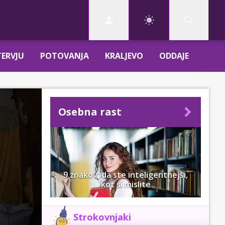
TERVJU
POTOVANJA
KRALJEVO
ODDAJE
Osebna rast
9 znakov, da ste inteligentnejši,
kot si mislite
Strokovnjaki