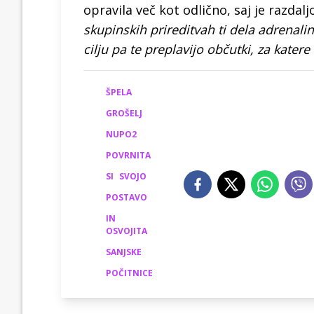
opravila več kot odlično, saj je razdal
skupinskih prireditvah ti dela adrenalin
cilju pa te preplavijo občutki, za katere
ŠPELA
GROŠELJ
NUPO2
POVRNITA
SI
SVOJO
POSTAVO
IN
OSVOJITA
SANJSKE
POČITNICE