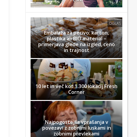
OGLAS
Embalaža za pecivo: karton,
plastika ali BIO material –
primerjava glede na izgled, ceno
in trajnost
10 let in več kot 1.300 lokacij Fresh
Corner
Najpogostejša vprašanja v
povezavi z zobnimi luskami in
zobnimi prevlekami