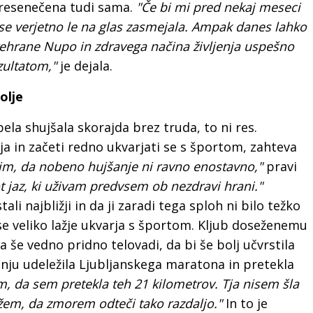
presenečena tudi sama.
"Če bi mi pred nekaj meseci
i se verjetno le na glas zasmejala. Ampak danes lahko
hrane Nupo in zdravega načina življenja uspešno
zultatom,"
je dejala.
olje
ela shujšala skorajda brez truda, to ni res.
ja in začeti redno ukvarjati se s športom, zahteva
lim, da nobeno hujšanje ni ravno enostavno,"
pravi
t jaz, ki uživam predvsem ob nezdravi hrani."
tali najbližji in da ji zaradi tega sploh ni bilo težko
a se veliko lažje ukvarja s športom. Kljub doseženemu
a še vedno pridno telovadi, da bi še bolj učvrstila
jenju udeležila Ljubljanskega maratona in pretekla
, da sem pretekla teh 21 kilometrov. Tja nisem šla
žem, da zmorem odteči tako razdaljo."
In to je