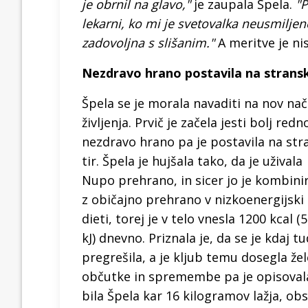
je obrnil na glavo,"
je zaupala Špela.
"P
lekarni, ko mi je svetovalka neusmilje
zadovoljna s slišanim."
A meritve je nis
Nezdravo hrano postavila na stranski
Špela se je morala navaditi na nov nač
življenja. Prvič je začela jesti bolj redn
nezdravo hrano pa je postavila na str
tir. Špela je hujšala tako, da je uživala
Nupo prehrano, in sicer jo je kombini
z običajno prehrano v nizkoenergijski
dieti, torej je v telo vnesla 1200 kcal (
kJ) dnevno. Priznala je, da se je kdaj tu
pregrešila, a je kljub temu dosegla že
občutke in spremembe pa je opisovala
bila Špela kar 16 kilogramov lažja, ob