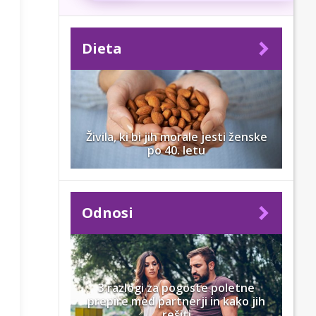
Dieta
Živila, ki bi jih morale jesti ženske
po 40. letu
Odnosi
3 razlogi za pogoste poletne
prepire med partnerji in kako jih
rešiti