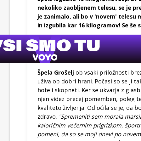
nekoliko zaobljenem telesu, se je pre
je zanimalo, ali bo v 'novem' telesu 
in izgubila kar 16 kilogramov! Se še s
Špela Grošelj
ob vsaki priložnosti bre
uživa ob dobri hrani. Počasi so se ji ta
hoteli skopneti. Ker se ukvarja z glasb
njen videz precej pomemben, poleg teg
kvaliteto življenja. Odločila se je, da
zdravo.
"Spremeniti sem morala marsika
kaloričnim večernim prigrizkom, športn
pomeni, da so se moji dnevi po novem za