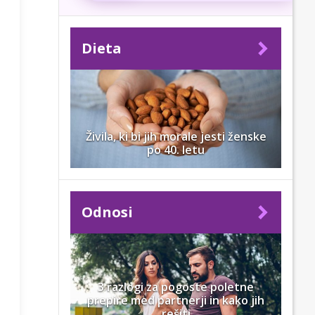
Dieta
Živila, ki bi jih morale jesti ženske
po 40. letu
Odnosi
3 razlogi za pogoste poletne
prepire med partnerji in kako jih
rešiti