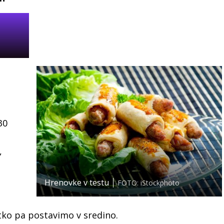
30
,
Hrenovke v testu
FOTO: iStockphoto
tko pa postavimo v sredino.