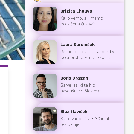
Brigita Chuuya
Kako vemo, ali imamo
potlačena čustva?
Laura Sardinšek
Retinoidi so zlati standard v
boju proti prvim znakom
staranja
Boris Dragan
Barve las, ki ta hip
navdušujejo Slovenke
Blaž Slaviček
Kaj je vadba 12-3-30 in ali
res deluje?