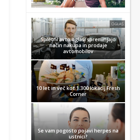
OGLAS
Spletni avto oglasi spreminjajo
način nakupa in prodaje
avtomobilov
10 let in več kot 1.300 lokacij Fresh
Corner
Se vam pogosto pojavi herpes na
ustnici?