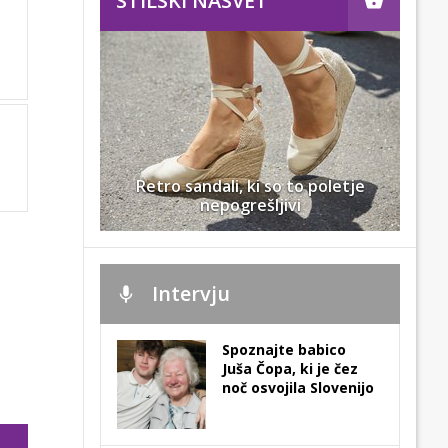
STILSKI NASVET
Retro sandali, ki so to poletje
nepogrešljivi
Intervju
Spoznajte babico
Juša Čopa, ki je čez
noč osvojila Slovenijo