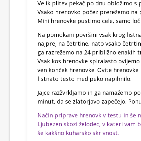
Velik plitev pekač po dnu obložimo s 
Vsako hrenovko počez prerežemo na po
Mini hrenovke pustimo cele, samo loč
Na pomokani površini vsak krog listna
najprej na četrtine, nato vsako četrti
ga razrežemo na 24 približno enakih tr
Vsak kos hrenovke spiralasto ovijemo 
ven konček hrenovke. Ovite hrenovke 
listnato testo med peko napihnilo.
Jajce razžvrkljamo in ga namažemo po
minut, da se zlatorjavo zapečejo. Pon
Način priprave hrenovk v testu in še m
Ljubezen skozi želodec, v kateri vam
še kakšno kuharsko skrivnost.