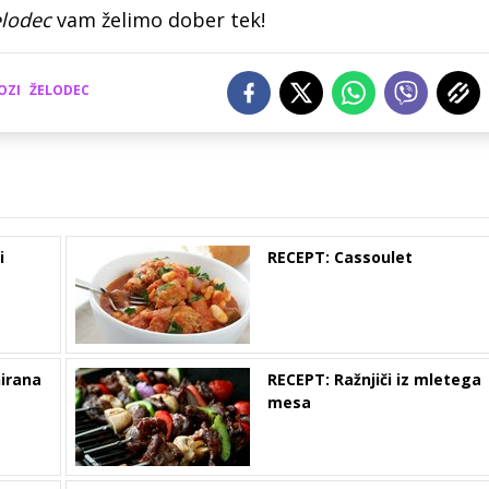
elodec
vam želimo dober tek!
OZI
ŽELODEC
i
RECEPT: Cassoulet
irana
RECEPT: Ražnjiči iz mletega
mesa