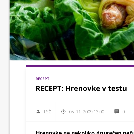
RECEPTI
RECEPT: Hrenovke v testu
LSŽ
05. 11. 2009 13.00
0
Hrenovke na nekoliko drugačen nač