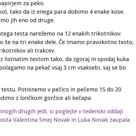
papirjem za peko.
l, tako da iz enega para dobimo 4 enake kose.
imo jih eno od druge.
tega testa narežemo na 12 enakih trikotnikov:
no še na tri enake dele. Če imamo pravokotno testo,
ikotnikov ali trakcev.
z listnatim testom tako, da zgoraj in spodaj kuka
polagamo na pekač vsaj 3 cm vsaksebi, saj se bo
 testu. Potisnemo v pečico in pečemo 15 do 20
udimo z lončkom gorčice ali kečapa.
nogih drugih jedi, si poglejte v tedenski oddaji
 bosta Valentina Smej Novak in Luka Novak zaupala