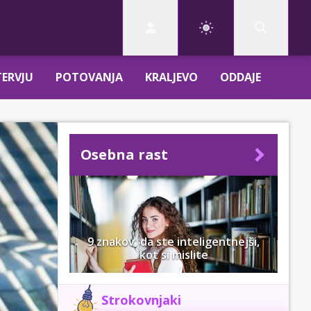
TERVJU
POTOVANJA
KRALJEVO
ODDAJE
Osebna rast
9 znakov, da ste inteligentnejši,
kot si mislite
Strokovnjaki