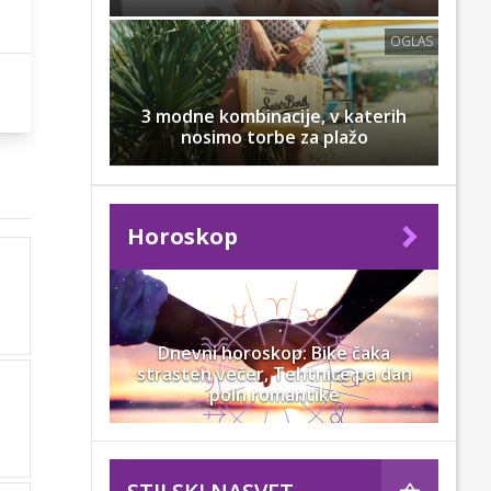
OGLAS
3 modne kombinacije, v katerih
nosimo torbe za plažo
Horoskop
Dnevni horoskop: Bike čaka
strasten večer, Tehtnice pa dan
poln romantike