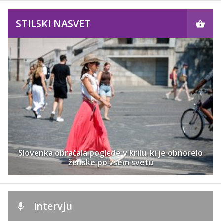
STILSKI NASVET
Slovenka obračala poglede v krilu, ki je obnorelo
ženske po vsem svetu
Intervju