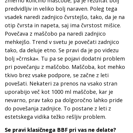
zmerno količino maščobe, pa je rezultat bolj
predvidljiv in veliko bolj naraven. Poleg tega
vsadek naredi zadnjico čvrstejšo, tako, da je na
otip čvrsta in napeta, saj ima čvrstost mišice.
Povečava z maščobo pa naredi zadnjico
mehkejšo. Trend v svetu je povečati zadnjico
tako, da deluje etno. Se pravi da je po videzu
bolj »črnska«. Tu pa se pojavi dodatni problem
pri povečanju z maščobo. Maščoba, kot mehko
tkivo brez vsake podpore, se začne z leti
povešati. Nekateri za prenos na vsako stran
uporabijo več kot 1000 ml maščobe, kar je
nevarno, prav tako pa dolgoročno lahko pride
do povešanja zadnjice. To postane z leti z
estetskega vidika težko rešljiv problem.
Se pravi klasičnega BBF pri vas ne delate?