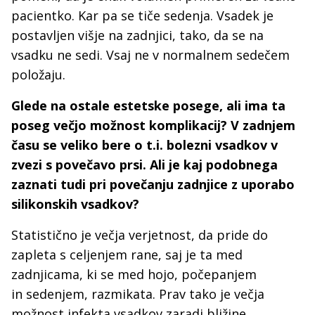
pacientko. Kar pa se tiče sedenja. Vsadek je
postavljen višje na zadnjici, tako, da se na
vsadku ne sedi. Vsaj ne v normalnem sedečem
položaju.
Glede na ostale estetske posege, ali ima ta
poseg večjo možnost komplikacij? V zadnjem
času se veliko bere o t.i. bolezni vsadkov v
zvezi s povečavo prsi. Ali je kaj podobnega
zaznati tudi pri povečanju zadnjice z uporabo
silikonskih vsadkov?
Statistično je večja verjetnost, da pride do
zapleta s celjenjem rane, saj je ta med
zadnjicama, ki se med hojo, počepanjem
in sedenjem, razmikata. Prav tako je večja
možnost infekta vsadkov zaradi bližine