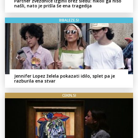
Partner zvezdnice izginil brez sledu: nikoli ga niso
našli, nato je prišla še ena tragedija
BIBALEZE.SI
Jennifer Lopez želela pokazati idilo, splet pa je
razburila ena stvar
CEKIN.SI