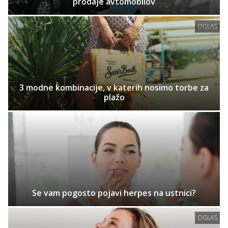
prodaje avtomobilov
OGLAS
3 modne kombinacije, v katerih nosimo torbe za
plažo
Se vam pogosto pojavi herpes na ustnici?
OGLAS