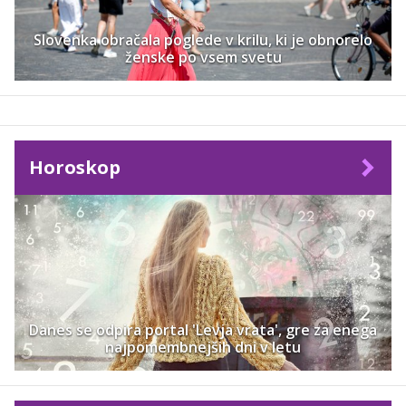
Slovenka obračala poglede v krilu, ki je obnorelo
ženske po vsem svetu
Horoskop
Danes se odpira portal 'Levja vrata', gre za enega
najpomembnejših dni v letu