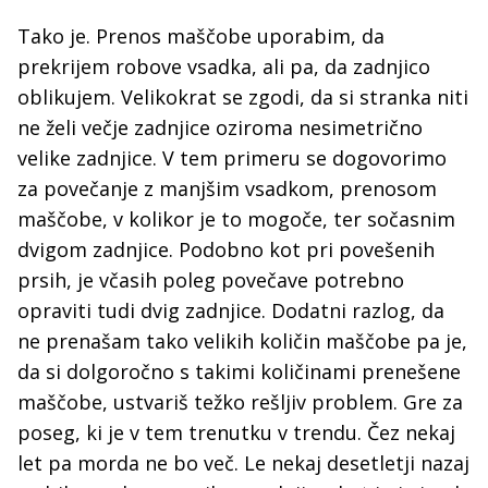
Tako je. Prenos maščobe uporabim, da
prekrijem robove vsadka, ali pa, da zadnjico
oblikujem. Velikokrat se zgodi, da si stranka niti
ne želi večje zadnjice oziroma nesimetrično
velike zadnjice. V tem primeru se dogovorimo
za povečanje z manjšim vsadkom, prenosom
maščobe, v kolikor je to mogoče, ter sočasnim
dvigom zadnjice. Podobno kot pri povešenih
prsih, je včasih poleg povečave potrebno
opraviti tudi dvig zadnjice. Dodatni razlog, da
ne prenašam tako velikih količin maščobe pa je,
da si dolgoročno s takimi količinami prenešene
maščobe, ustvariš težko rešljiv problem. Gre za
poseg, ki je v tem trenutku v trendu. Čez nekaj
let pa morda ne bo več. Le nekaj desetletji nazaj