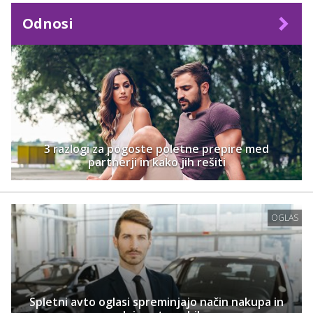
Odnosi
3 razlogi za pogoste poletne prepire med
partnerji in kako jih rešiti
OGLAS
Spletni avto oglasi spreminjajo način nakupa in