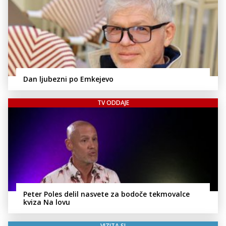
Dan ljubezni po Emkejevo
TV ODDAJE
Peter Poles delil nasvete za bodoče tekmovalce
kviza Na lovu
VIZITA.SI