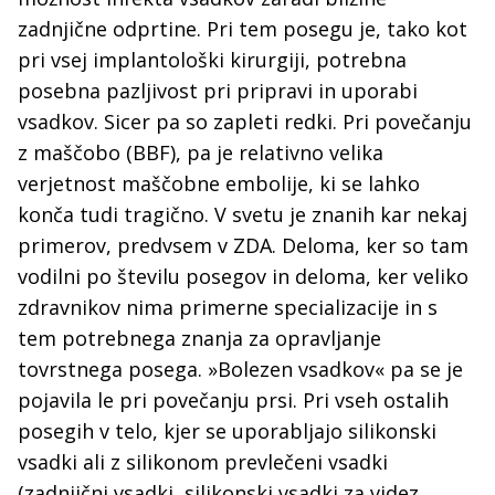
zadnjične odprtine. Pri tem posegu je, tako kot
pri vsej implantološki kirurgiji, potrebna
posebna pazljivost pri pripravi in uporabi
vsadkov. Sicer pa so zapleti redki. Pri povečanju
z maščobo (BBF), pa je relativno velika
verjetnost maščobne embolije, ki se lahko
konča tudi tragično. V svetu je znanih kar nekaj
primerov, predvsem v ZDA. Deloma, ker so tam
vodilni po številu posegov in deloma, ker veliko
zdravnikov nima primerne specializacije in s
tem potrebnega znanja za opravljanje
tovrstnega posega.
»Bolezen vsadkov« pa se je
pojavila le pri povečanju prsi. Pri vseh ostalih
posegih v telo, kjer se uporabljajo silikonski
vsadki ali z silikonom prevlečeni vsadki
(zadnjični vsadki, silikonski vsadki za videz