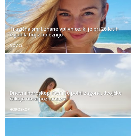
Tragična smrt znane vplivnice, ki je pri 26 letih
izgubila boj z boleznijo
NOVICE
Dnevni horoskop: Ovni so polni zagona, dvojčke
čakajo nova poznanstva
HOROSKOP