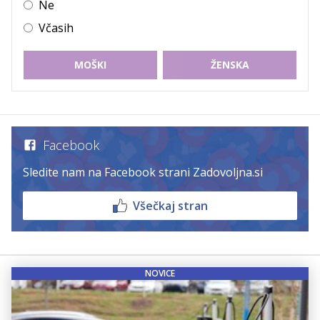
Ne
Včasih
MOŠKI
ŽENSKA
Facebook
Sledite nam na Facebook strani Zadovoljna.si
Všečkaj stran
NOVICE