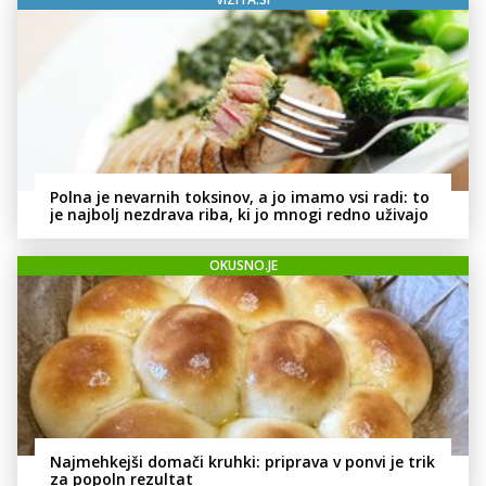
Polna je nevarnih toksinov, a jo imamo vsi radi: to
je najbolj nezdrava riba, ki jo mnogi redno uživajo
OKUSNO.JE
Najmehkejši domači kruhki: priprava v ponvi je trik
za popoln rezultat