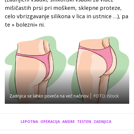
mišičastih prsi pri moškem, sklepne proteze,
celo vbrizgavanje silikona v lica in ustnice …), pa
te » bolezni« ni.
Zadnjica se lahko poveča na več načinov.
FOTO: iStock
LEPOTNA
OPERACIJA
ANDRE
TESTEN
ZADNJICA