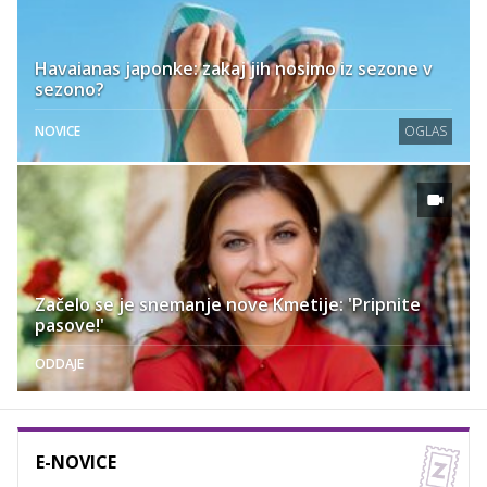
Havaianas japonke: zakaj jih nosimo iz sezone v
sezono?
NOVICE
OGLAS
Začelo se je snemanje nove Kmetije: 'Pripnite
pasove!'
ODDAJE
E-NOVICE