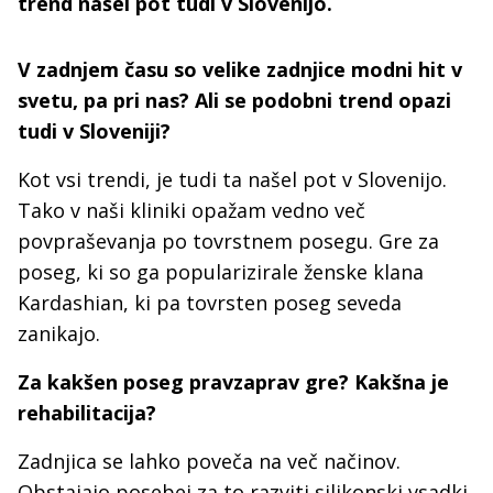
trend našel pot tudi v Slovenijo.
V zadnjem času so velike zadnjice modni hit v
svetu, pa pri nas? Ali se podobni trend opazi
tudi v Sloveniji?
Kot vsi trendi, je tudi ta našel pot v Slovenijo.
Tako v naši kliniki opažam vedno več
povpraševanja po tovrstnem posegu. Gre za
poseg, ki so ga popularizirale ženske klana
Kardashian, ki pa tovrsten poseg seveda
zanikajo.
Za kakšen poseg pravzaprav gre? Kakšna je
rehabilitacija?
Zadnjica se lahko poveča na več načinov.
Obstajajo posebej za to razviti silikonski vsadki,