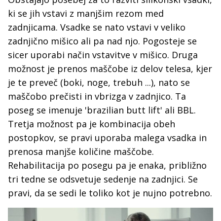
ki se jih vstavi z manjšim rezom med
zadnjicama. Vsadke se nato vstavi v veliko
zadnjično mišico ali pa nad njo. Pogosteje se
sicer uporabi način vstavitve v mišico. Druga
možnost je prenos maščobe iz delov telesa, kjer
je te preveč (boki, noge, trebuh ...), nato se
maščobo prečisti in vbrizga v zadnjico. Ta
poseg se imenuje 'brazilian butt lift' ali BBL.
Tretja možnost pa je kombinacija obeh
postopkov, se pravi uporaba malega vsadka in
prenosa manjše količine maščobe.
Rehabilitacija po posegu pa je enaka, približno
tri tedne se odsvetuje sedenje na zadnjici. Se
pravi, da se sedi le toliko kot je nujno potrebno.