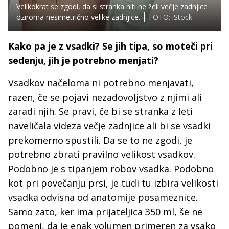
Velikokrat se zgodi, da si stranka niti ne želi večje zadnjice
oziroma nesimetrično velike zadnjice.
FOTO: iStock
Kako pa je z vsadki? Se jih tipa, so moteči pri
sedenju, jih je potrebno menjati?
Vsadkov načeloma ni potrebno menjavati,
razen, če se pojavi nezadovoljstvo z njimi ali
zaradi njih. Se pravi, če bi se stranka z leti
naveličala videza večje zadnjice ali bi se vsadki
prekomerno spustili. Da se to ne zgodi, je
potrebno zbrati pravilno velikost vsadkov.
Podobno je s tipanjem robov vsadka. Podobno
kot pri povečanju prsi, je tudi tu izbira velikosti
vsadka odvisna od anatomije posameznice.
Samo zato, ker ima prijateljica 350 ml, še ne
pomeni, da je enak volumen primeren za vsako