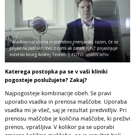
"Vsadkov načeloma ni potrebno menjavati, razen, če se
pojavi nezadovoljstvo z njimi ali zaradi njih," pojasnjuje
estetski kirurg Andrej Testen.
FOTO: osebni arhiv
Katerega postopka pa se v vaši kliniki
pogosteje poslužujete? Zakaj?
Najpogosteje kombinacije obeh. Se pravi
uporabo vsadka in prenosa maščobe. Uporaba
vsadka mi je všeč, saj je rezultat predvidljiv. Pri
prenosu maščobe je količina maščobe, ki preživi
prenos, vprašljiva. V kolikor pa se uporabi