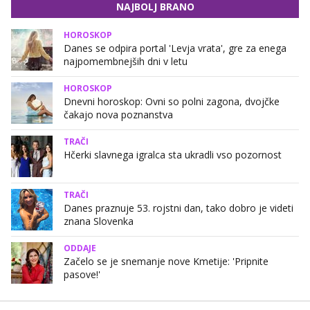
NAJBOLJ BRANO
HOROSKOP
Danes se odpira portal 'Levja vrata', gre za enega
najpomembnejših dni v letu
HOROSKOP
Dnevni horoskop: Ovni so polni zagona, dvojčke
čakajo nova poznanstva
TRAČI
Hčerki slavnega igralca sta ukradli vso pozornost
TRAČI
Danes praznuje 53. rojstni dan, tako dobro je videti
znana Slovenka
ODDAJE
Začelo se je snemanje nove Kmetije: 'Pripnite
pasove!'