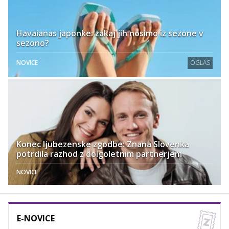
Havaianas japonke: zakaj jih nosimo iz sezone v
sezono?
NOVICE
OGLAS
Konec ljubezenske zgodbe: Znana Slovenka
potrdila razhod z dolgoletnim partnerjem
NOVICE
E-NOVICE