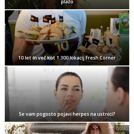
plažo
10 let in več kot 1.300 lokacij Fresh Corner
Se vam pogosto pojavi herpes na ustnici?
OGLAS