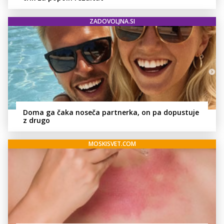
ZADOVOLJNA.SI
Doma ga čaka noseča partnerka, on pa dopustuje
z drugo
MOSKISVET.COM