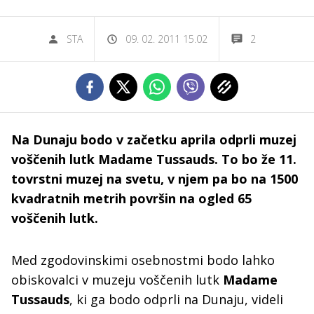
STA
09. 02. 2011 15.02
2
Na Dunaju bodo v začetku aprila odprli muzej
voščenih lutk Madame Tussauds. To bo že 11.
tovrstni muzej na svetu, v njem pa bo na 1500
kvadratnih metrih površin na ogled 65
voščenih lutk.
Med zgodovinskimi osebnostmi bodo lahko
obiskovalci v muzeju voščenih lutk
Madame
Tussauds
, ki ga bodo odprli na Dunaju, videli