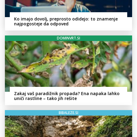
Ko imajo dovolj, preprosto odidejo: to znamenje
najpogosteje da odpoved
DOMINVRT.SI
Zakaj vaš paradižnik propada? Ena napaka lahko
uniči rastline – tako jih rešite
BIBALEZE.SI