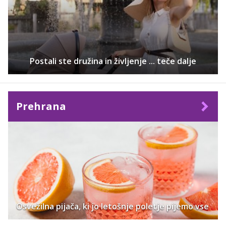
Postali ste družina in življenje ... teče dalje
Prehrana
Osvežilna pijača, ki jo letošnje poletje pijemo vse