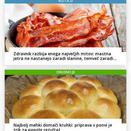
VIZITA.SI
Zdravnik razbija enega največjih mitov: mastna
jetra ne nastanejo zaradi slanine, temveč zaradi
živila, ki ga imamo vsi radi
OKUSNO.JE
Najbolj mehki domači kruhki: priprava v ponvi je
trik za popoln rezultat