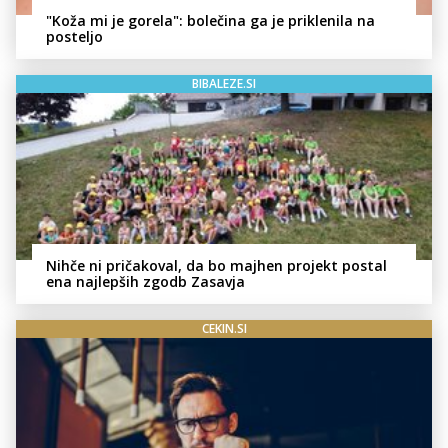
"Koža mi je gorela": bolečina ga je priklenila na
posteljo
BIBALEZE.SI
Nihče ni pričakoval, da bo majhen projekt postal
ena najlepših zgodb Zasavja
CEKIN.SI