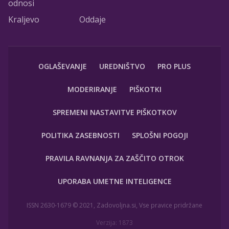
odnosi
Kraljevo
Oddaje
OGLAŠEVANJE
UREDNIŠTVO
PRO PLUS
MODERIRANJE
PIŠKOTKI
SPREMENI NASTAVITVE PIŠKOTKOV
POLITIKA ZASEBNOSTI
SPLOŠNI POGOJI
PRAVILA RAVNANJA ZA ZAŠČITO OTROK
UPORABA UMETNE INTELIGENCE
ISSN 2630-1679 © 2021, Zadovoljna.si, Vse pravice pridržane
Verzija: 1873