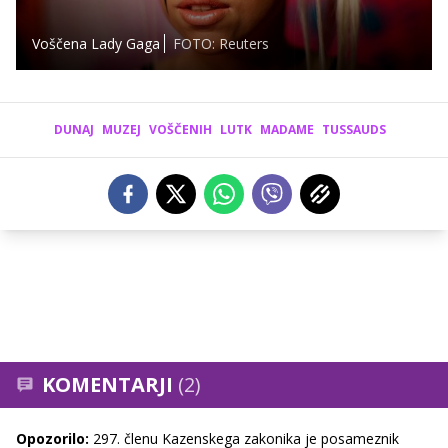
Voščena Lady Gaga
FOTO: Reuters
DUNAJ
MUZEJ
VOŠČENIH
LUTK
MADAME
TUSSAUDS
KOMENTARJI
(2)
Opozorilo:
297. členu Kazenskega zakonika je posameznik