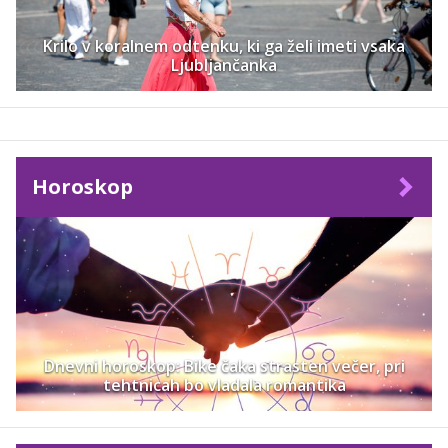
Krilo v koralnem odtenku, ki ga želi imeti vsaka
Ljubljančanka
Horoskop
Dnevni horoskop: Bike čaka strasten večer, pri
tehtnicah bo vladala romantika