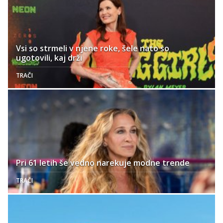
Vsi so strmeli v njene roke, šele nato so
ugotovili, kaj drži
TRAČI
Pri 61 letih še vedno narekuje modne trende
TRAČI