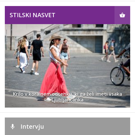
STILSKI NASVET
Krilo v koralnem odtenku, ki ga želi imeti vsaka
Ljubljančanka
Intervju