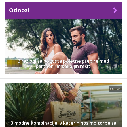
Odnosi
3 razlogi za pogoste poletne prepire med
partnerji in kako jih rešiti
OGLAS
3 modne kombinacije, v katerih nosimo torbe za