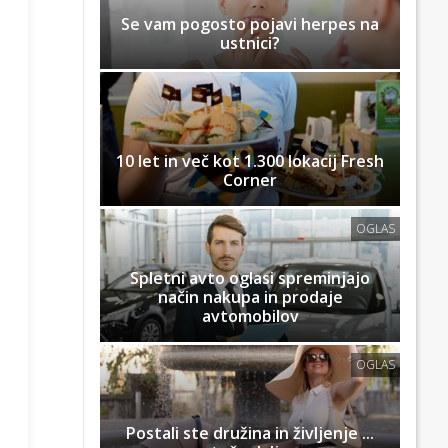
Se vam pogosto pojavi herpes na
ustnici?
10 let in več kot 1.300 lokacij Fresh
Corner
OGLAS
Spletni avto oglasi spreminjajo
način nakupa in prodaje
avtomobilov
OGLAS
Postali ste družina in življenje ...