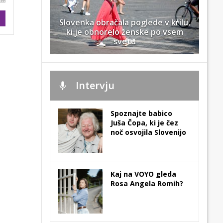
Slovenka obračala poglede v krilu,
ki je obnorelo ženske po vsem
svetu
Intervju
Spoznajte babico
Juša Čopa, ki je čez
noč osvojila Slovenijo
Kaj na VOYO gleda
Rosa Angela Romih?