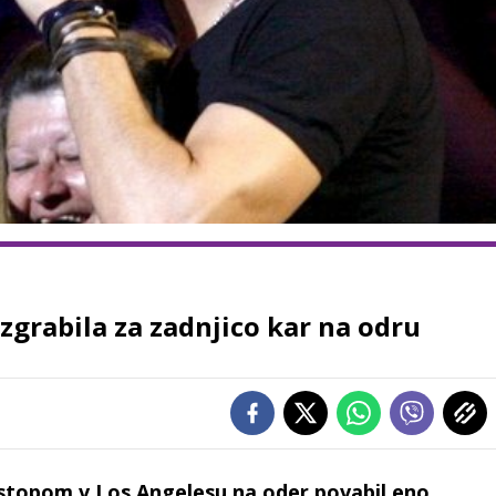
zgrabila za zadnjico kar na odru
astopom v Los Angelesu na oder povabil eno