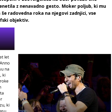
senetila z nenavadno gesto. Moker poljub, ki mu
la še radovedna roka na njegovi zadnjici, vse
fski objektiv.
et let
 Anno
su na
 ki
 roke
n
ta
er
zu, ki
asu,