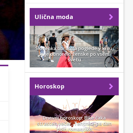
Ulična moda
Slovenka obračala poglede v krilu,
ki je obnorelo ženske po vsem
svetu
Horoskop
Dnevni horoskop: Bike čaka
strasten večer, Tehtnice pa dan
poln romantike