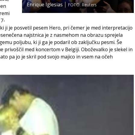
Enrique Iglesias
FOTO: Reuters
ben
tremi
17-
i ji je posvetil pesem Hero, pri čemer je med interpretacijo
Presenečena najstnica je z nasmehom na obrazu sprejela
gemu poljubu, ki ji ga je podaril ob zaključku pesmi. Še
 privoščil med koncertom v Belgiji. Oboževalko je slekel in
 nato pa jo je skril pod svojo majico in vsem na očeh