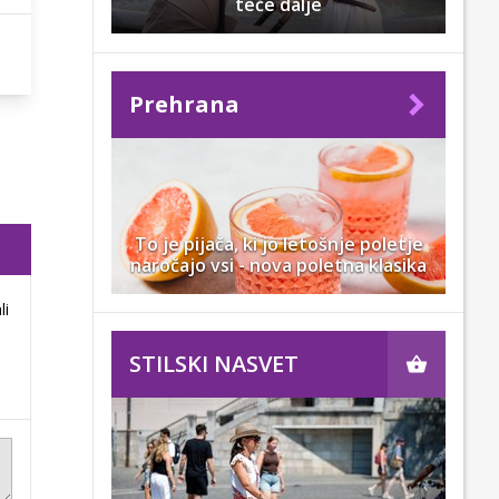
teče dalje
Prehrana
To je pijača, ki jo letošnje poletje
naročajo vsi - nova poletna klasika
li
STILSKI NASVET