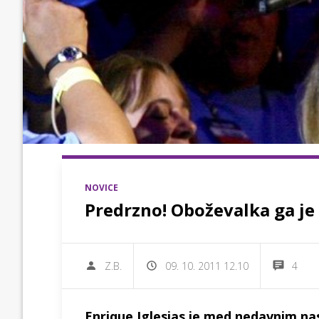
NOVICE
Predrzno! Oboževalka ga je 
Z.B.
09. 10. 2011 12.10
4
Enrique Iglesias je med nedavnim n