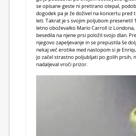
se opisane geste ni pretirano otepal, podo
dogodek pa je že doživel na koncertu pred 
leti. Takrat je s svojim poljubom presenetil 
letno oboževalko Mario Carroll iz Londona, k
besedila na njene prsi položil svojo dlan. 
njegovo zapeljevanje in se prepustila še dol
nekaj več erotike med nastopom si je Enrique
jo začel strastno poljubljati po golih prsih,
nadaljeval vroči prizor.