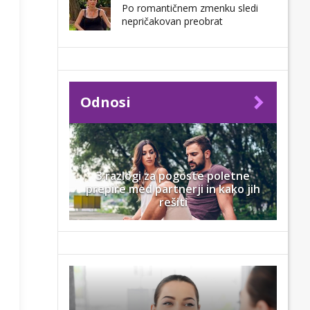
Po romantičnem zmenku sledi
nepričakovan preobrat
Odnosi
3 razlogi za pogoste poletne
prepire med partnerji in kako jih
rešiti