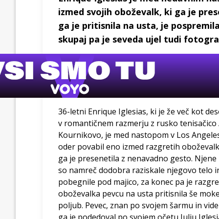
izmed svojih oboževalk, ki ga je pre
ga je pritisnila na usta, je pospremi
skupaj pa je seveda ujel tudi fotogra
36-letni Enrique Iglesias, ki je že več kot des
v romantičnem razmerju z rusko tenisačico
Kournikovo, je med nastopom v Los Angele
oder povabil eno izmed razgretih oboževalk,
ga je presenetila z nenavadno gesto. Njene
so namreč dodobra raziskale njegovo telo i
pobegnile pod majico, za konec pa je razgre
oboževalka pevcu na usta pritisnila še mok
poljub. Pevec, znan po svojem šarmu in vide
ga je podedoval po svojem očetu Juliu Iglesi