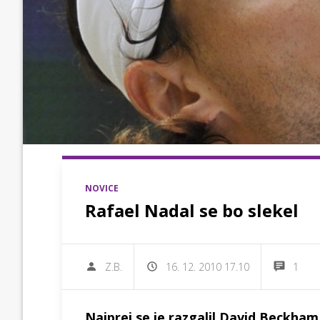
NOVICE
Rafael Nadal se bo slekel
Z.B.
16. 12. 2010 17.10
1
Najprej se je razgalil David Beckha