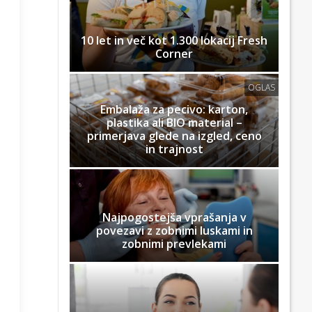
10 let in več kot 1.300 lokacij Fresh
Corner
OGLAS
Embalaža za pecivo: karton,
plastika ali BIO material –
primerjava glede na izgled, ceno
in trajnost
Najpogostejša vprašanja v
povezavi z zobnimi luskami in
zobnimi prevlekami