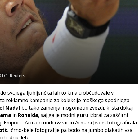
TO: Reuters
do svojega ljubljenčka lahko kmalu občudovale v
 za reklamno kampanjo za kolekcijo moškega spodnjega
el Nadal
bo tako zamenjal nogometni zvezdi, ki sta dokaj
hama
in
Ronalda
, saj ga je modni guru izbral za zaščitni
ciji Emporio Armani underwear in Armani Jeans fotografirala
ott
, črno-bele fotografije pa bodo na jumbo plakatih vsa
rihodnje leto.