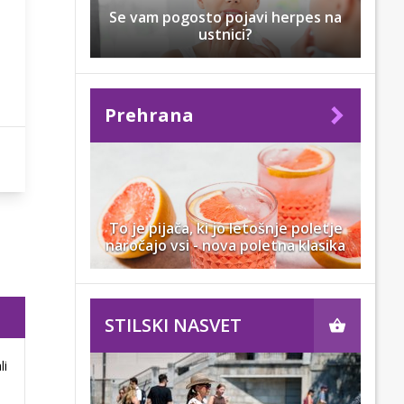
Se vam pogosto pojavi herpes na
ustnici?
Prehrana
To je pijača, ki jo letošnje poletje
naročajo vsi - nova poletna klasika
STILSKI NASVET
li