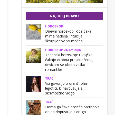
NAJBOLJ BRANO
HOROSKOP
Dnevni horoskop: Ribe čaka
mirna nedelja, intuicija
škorpijonov bo močna
HOROSKOP ZNAMENJA
Tedenski horoskop: Dvojčke
čakajo drobna presenečenja,
devicam se obeta veliko
romantike
TRAČI
Vsi govorijo o oranžnolasi
lepotici, ki navdušuje s
skrivnostno vlogo
TRAČI
Doma ga čaka noseča partnerka,
on pa dopustuje z drugo