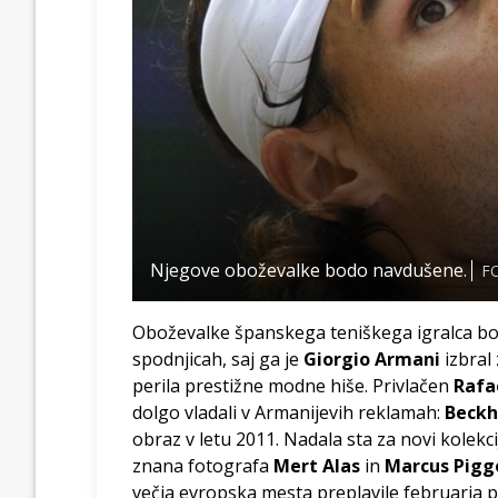
Njegove oboževalke bodo navdušene.
FO
Oboževalke španskega teniškega igralca bo
spodnjicah, saj ga je
Giorgio Armani
izbral
perila prestižne modne hiše. Privlačen
Rafa
dolgo vladali v Armanijevih reklamah:
Beck
obraz v letu 2011. Nadala sta za novi kolek
znana fotografa
Mert Alas
in
Marcus Pigg
večja evropska mesta preplavile februarja p