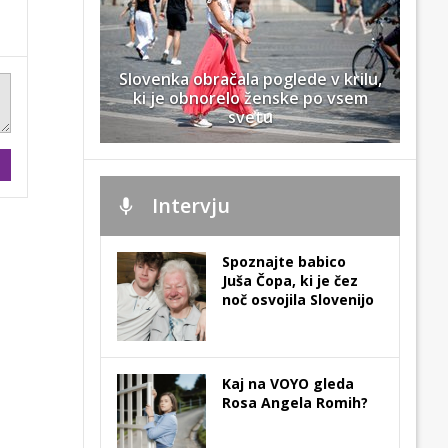
Slovenka obračala poglede v krilu,
ki je obnorelo ženske po vsem
svetu
Intervju
Spoznajte babico
Juša Čopa, ki je čez
noč osvojila Slovenijo
Kaj na VOYO gleda
Rosa Angela Romih?