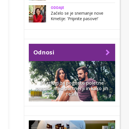
ODDAJE
Začelo se je snemanje nove
Kmetije: 'Pripnite pasove!'
Odnosi
3 razlogi za pogoste poletne
prepire med partnerji in kako jih
rešiti