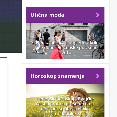
Ulična moda
Slovenka obračala poglede v krilu,
ki je obnorelo ženske po vsem
svetu
Horoskop znamenja
Tedenski horoskop: Dvojčke
čakajo drobna presenečenja,
devicam se obeta veliko
romantike