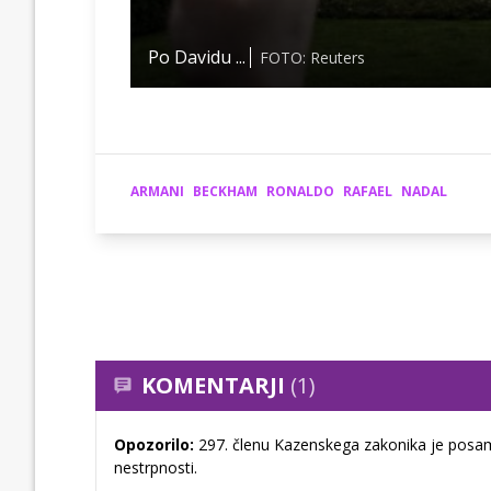
Po Davidu ...
FOTO: Reuters
ARMANI
BECKHAM
RONALDO
RAFAEL
NADAL
KOMENTARJI
(1)
Opozorilo:
297. členu Kazenskega zakonika je posam
nestrpnosti.