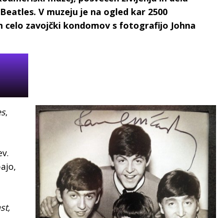
Beatles. V muzeju je na ogled kar 2500
 in celo zavojčki kondomov s fotografijo Johna
es
,
ev.
ajo,
st,