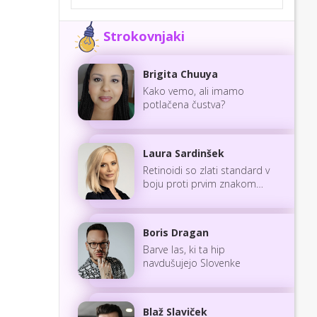
Strokovnjaki
Brigita Chuuya
Kako vemo, ali imamo
potlačena čustva?
Laura Sardinšek
Retinoidi so zlati standard v
boju proti prvim znakom
staranja
Boris Dragan
Barve las, ki ta hip
navdušujejo Slovenke
Blaž Slaviček