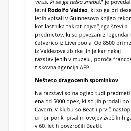
virus, ki se ga težko znebiš
," je povedal
letni
Rodolfo Valdez
, ki so ga pri des
letih vpisali v Guinnesovo knjigo reko
kot lastnika takrat največjega števila
predmetov, ki so povezani z legendar
četverico iz Liverpoola. Od 8500 prim
iz Valdezove zbirke jih je kar nekaj
razstavljenih v muzeju, poroča franco
tiskovna agencija AFP.
Nešteto dragocenih spominkov
Na razstavi so na ogled tudi predmet
ena od 5000 opek, ki so jih prodali p
Cavern. V klubu so Beatli prvič nastopi
ur, priponk, pisal in ovojev žvečilnih
v 60. letih povzročili Beatli.