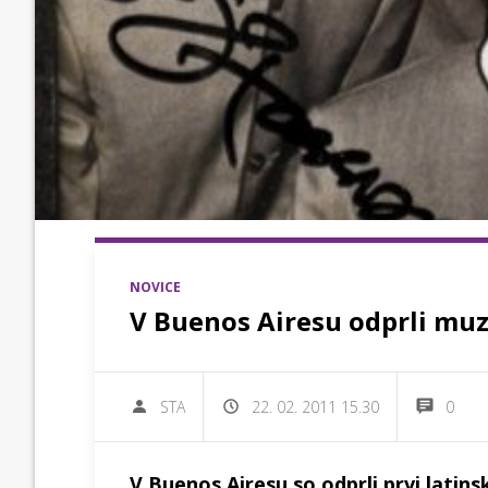
NOVICE
V Buenos Airesu odprli mu
STA
22. 02. 2011 15.30
0
V Buenos Airesu so odprli prvi latins