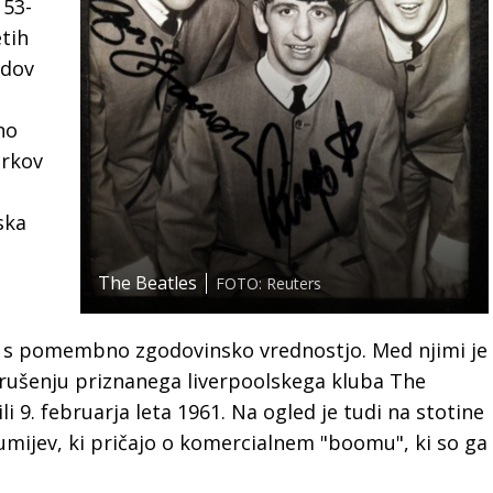
 53-
etih
rdov
no
erkov
ska
The Beatles
FOTO: Reuters
i s pomembno zgodovinsko vrednostjo. Med njimi je
o rušenju priznanega liverpoolskega kluba The
li 9. februarja leta 1961. Na ogled je tudi na stotine
 gumijev, ki pričajo o komercialnem "boomu", ki so ga