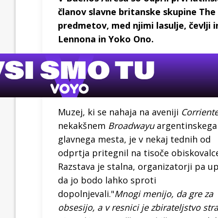
članov slavne britanske skupine The 
predmetov, med njimi lasulje, čevlji
Lennona in Yoko Ono.
Muzej, ki se nahaja na aveniji
Corrient
nekakšnem
Broadwayu
argentinskega
glavnega mesta, je v nekaj tednih od
odprtja pritegnil na tisoče obiskovalc
Razstava je stalna, organizatorji pa up
da jo bodo lahko sproti
dopolnjevali."
Mnogi menijo, da gre za
obsesijo, a v resnici je zbirateljstvo stra