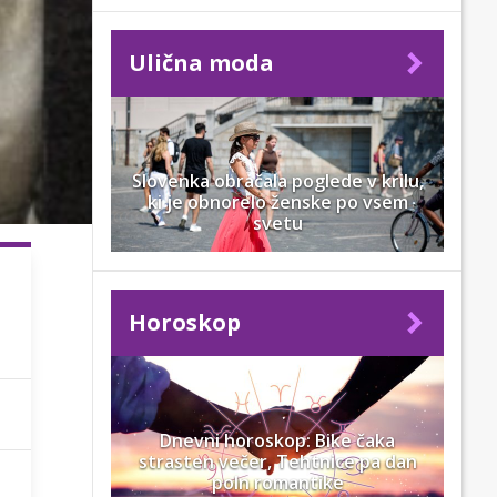
Ulična moda
Slovenka obračala poglede v krilu,
ki je obnorelo ženske po vsem
svetu
Horoskop
Dnevni horoskop: Bike čaka
strasten večer, Tehtnice pa dan
poln romantike