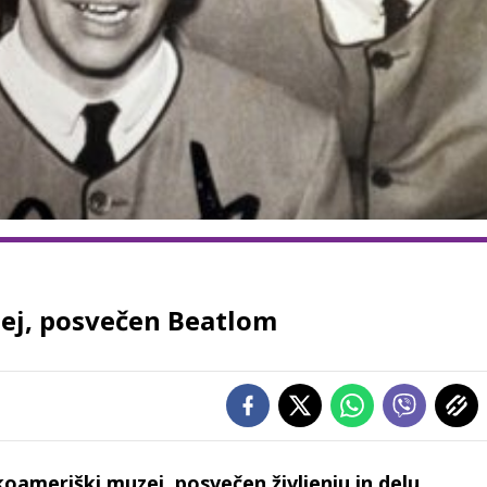
zej, posvečen Beatlom
koameriški muzej, posvečen življenju in delu