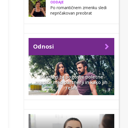
ODDAJE
Po romantičnem zmenku sledi
nepričakovan preobrat
Odnosi
3 razlogi za pogoste poletne
prepire med partnerji in kako jih
rešiti