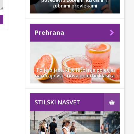
povezavi z zobnimi luskami in
zobnimi prevlekami
Prehrana
To je pijača, ki jo letošnje poletje
naročajo vsi - nova poletna klasika
STILSKI NASVET