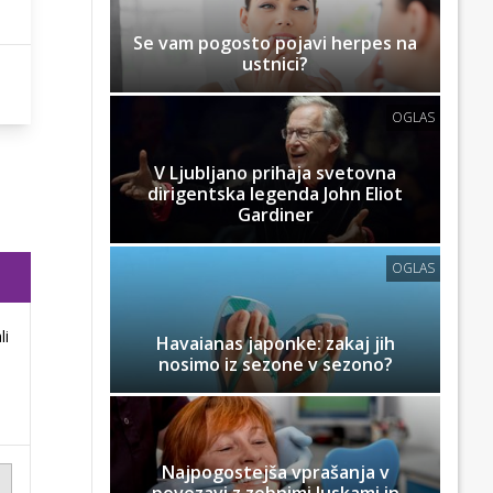
Se vam pogosto pojavi herpes na
ustnici?
OGLAS
V Ljubljano prihaja svetovna
dirigentska legenda John Eliot
Gardiner
OGLAS
li
Havaianas japonke: zakaj jih
nosimo iz sezone v sezono?
Najpogostejša vprašanja v