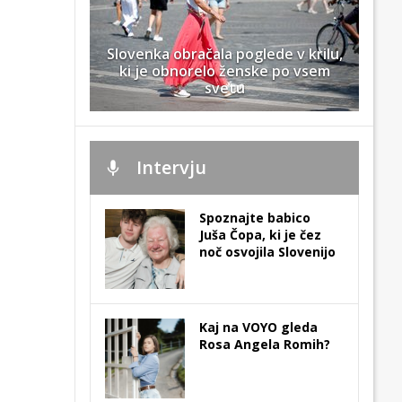
Slovenka obračala poglede v krilu,
ki je obnorelo ženske po vsem
svetu
Intervju
Spoznajte babico
Juša Čopa, ki je čez
noč osvojila Slovenijo
Kaj na VOYO gleda
Rosa Angela Romih?