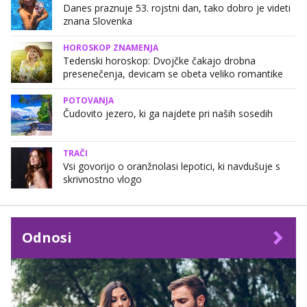
Danes praznuje 53. rojstni dan, tako dobro je videti
znana Slovenka
HOROSKOP ZNAMENJA
Tedenski horoskop: Dvojčke čakajo drobna
presenečenja, devicam se obeta veliko romantike
POTOVANJA
Čudovito jezero, ki ga najdete pri naših sosedih
TRAČI
Vsi govorijo o oranžnolasi lepotici, ki navdušuje s
skrivnostno vlogo
Odnosi