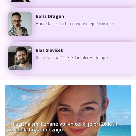
Boris Dragan
Barve las, ki ta hip navdušujejo Slovenke
Blaž Slaviček
Kaj je vadba 12-3-30 in ali res deluje?
Tragična smrt znane vplivnice, ki je pri 26 letih
izgubila boj z boleznijo