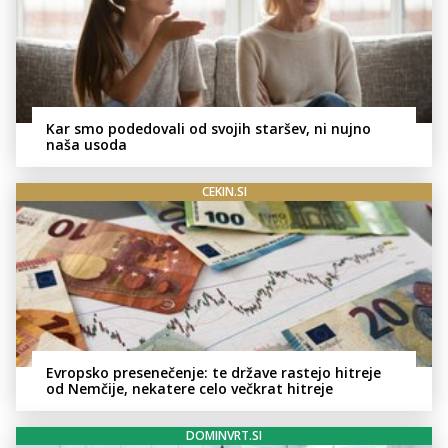
Kar smo podedovali od svojih staršev, ni nujno
naša usoda
CEKIN.SI
Evropsko presenečenje: te države rastejo hitreje
od Nemčije, nekatere celo večkrat hitreje
DOMINVRT.SI