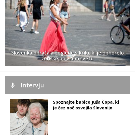
Slovenka obračala poglede v krilu, ki je obnorelo
ženske po vsem svetu
Intervju
Spoznajte babico Juša Čopa, ki
je čez noč osvojila Slovenijo