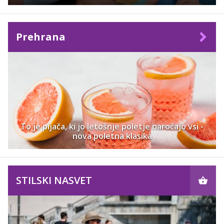
Prehrana
To je pijača, ki jo letošnje poletje naročajo vsi -
nova poletna klasika
STILSKI NASVET