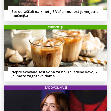
Ste odraščali na kmetiji? Vaša imunost je verjetno
močnejša
OKUSNO.JE
Nepričakovana sestavina za boljšo ledeno kavo, ki
jo imate zagotovo doma
ZADOVOLJNA.SI