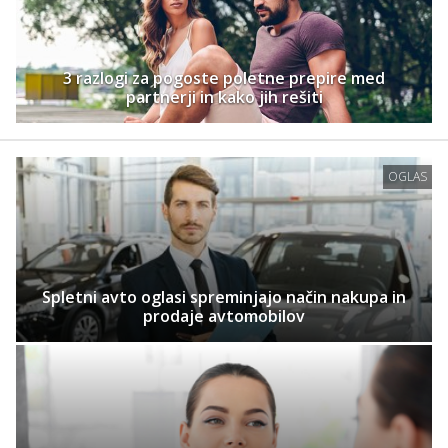
3 razlogi za pogoste poletne prepire med
partnerji in kako jih rešiti
OGLAS
Spletni avto oglasi spreminjajo način nakupa in
prodaje avtomobilov