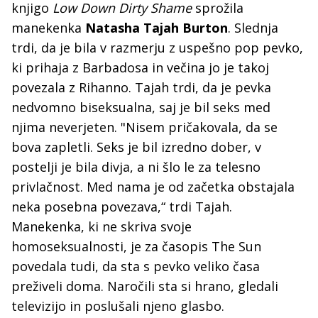
knjigo
Low Down Dirty Shame
sprožila
manekenka
Natasha Tajah Burton
. Slednja
trdi, da je bila v razmerju z uspešno pop pevko,
ki prihaja z Barbadosa in večina jo je takoj
povezala z Rihanno. Tajah trdi, da je pevka
nedvomno biseksualna, saj je bil seks med
njima neverjeten. "Nisem pričakovala, da se
bova zapletli. Seks je bil izredno dober, v
postelji je bila divja, a ni šlo le za telesno
privlačnost. Med nama je od začetka obstajala
neka posebna povezava,“ trdi Tajah.
Manekenka, ki ne skriva svoje
homoseksualnosti, je za časopis The Sun
povedala tudi, da sta s pevko veliko časa
preživeli doma. Naročili sta si hrano, gledali
televizijo in poslušali njeno glasbo.