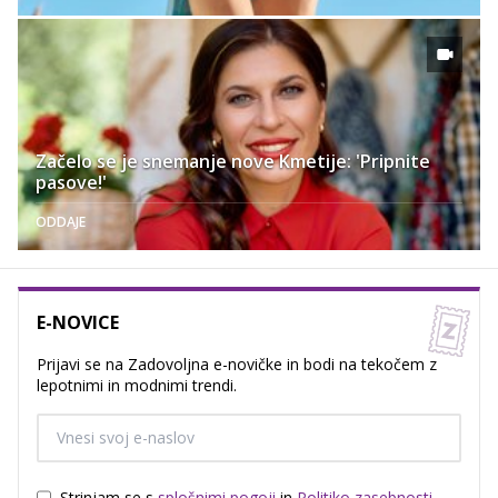
Začelo se je snemanje nove Kmetije: 'Pripnite
pasove!'
ODDAJE
E-NOVICE
Prijavi se na Zadovoljna e-novičke in bodi na tekočem z
lepotnimi in modnimi trendi.
Strinjam se s
splošnimi pogoji
in
Politiko zasebnosti
.