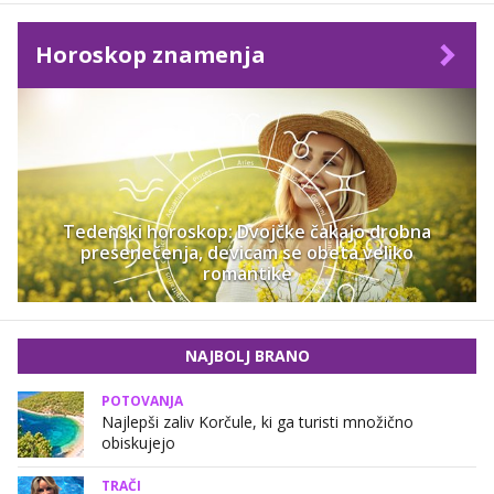
Horoskop znamenja
Tedenski horoskop: Dvojčke čakajo drobna
presenečenja, devicam se obeta veliko
romantike
NAJBOLJ BRANO
POTOVANJA
Najlepši zaliv Korčule, ki ga turisti množično
obiskujejo
TRAČI