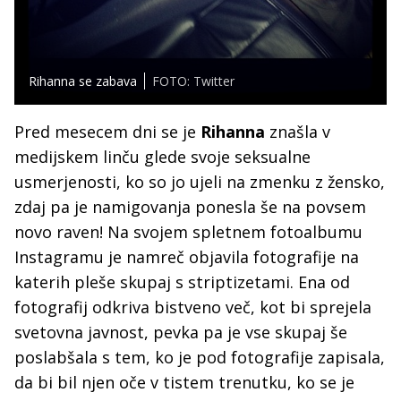
Rihanna se zabava
FOTO: Twitter
Pred mesecem dni se je
Rihanna
znašla v
medijskem linču glede svoje seksualne
usmerjenosti, ko so jo ujeli na zmenku z žensko,
zdaj pa je namigovanja ponesla še na povsem
novo raven! Na svojem spletnem fotoalbumu
Instagramu je namreč objavila fotografije na
katerih pleše skupaj s striptizetami. Ena od
fotografij odkriva bistveno več, kot bi sprejela
svetovna javnost, pevka pa je vse skupaj še
poslabšala s tem, ko je pod fotografije zapisala,
da bi bil njen oče v tistem trenutku, ko se je