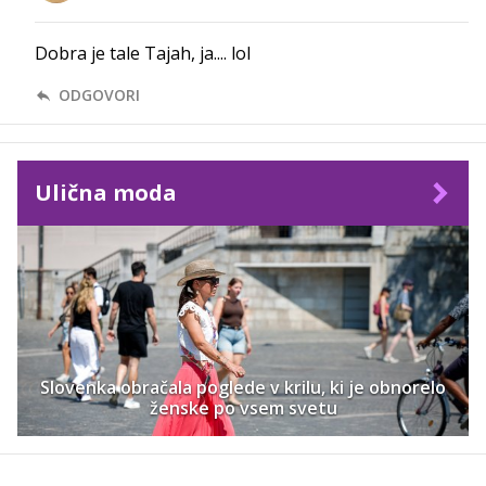
Dobra je tale Tajah, ja.... lol
ODGOVORI
Ulična moda
Slovenka obračala poglede v krilu, ki je obnorelo
ženske po vsem svetu