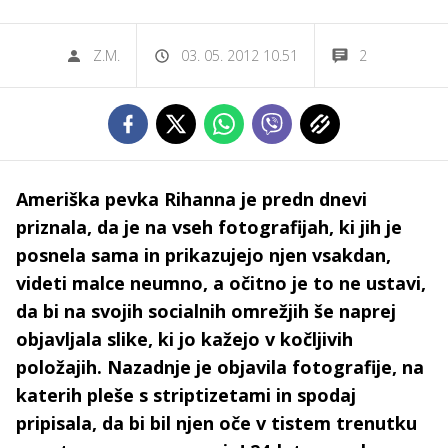
Z.M.
03. 05. 2012 10.51
2
Ameriška pevka Rihanna je predn dnevi
priznala, da je na vseh fotografijah, ki jih je
posnela sama in prikazujejo njen vsakdan,
videti malce neumno, a očitno je to ne ustavi,
da bi na svojih socialnih omrežjih še naprej
objavljala slike, ki jo kažejo v kočljivih
položajih. Nazadnje je objavila fotografije, na
katerih pleše s striptizetami in spodaj
pripisala, da bi bil njen oče v tistem trenutku