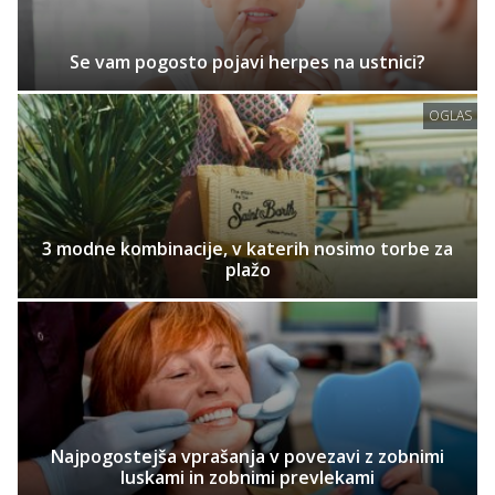
Se vam pogosto pojavi herpes na ustnici?
OGLAS
3 modne kombinacije, v katerih nosimo torbe za
plažo
Najpogostejša vprašanja v povezavi z zobnimi
luskami in zobnimi prevlekami