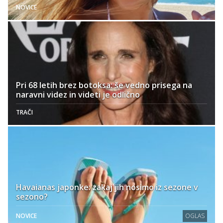
NOVICE
Pri 68 letih brez botoksa: še vedno prisega na
naravni videz in videti je odlično
TRAČI
Havaianas japonke: zakaj jih nosimo iz sezone v
sezono?
NOVICE
OGLAS