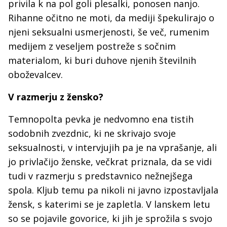
privila k na pol goli plesalki, ponosen nanjo.
Rihanne očitno ne moti, da mediji špekulirajo o
njeni seksualni usmerjenosti, še več, rumenim
medijem z veseljem postreže s sočnim
materialom, ki buri duhove njenih številnih
oboževalcev.
V razmerju z žensko?
Temnopolta pevka je nedvomno ena tistih
sodobnih zvezdnic, ki ne skrivajo svoje
seksualnosti, v intervjujih pa je na vprašanje, ali
jo privlačijo ženske, večkrat priznala, da se vidi
tudi v razmerju s predstavnico nežnejšega
spola. Kljub temu pa nikoli ni javno izpostavljala
žensk, s katerimi se je zapletla. V lanskem letu
so se pojavile govorice, ki jih je sprožila s svojo