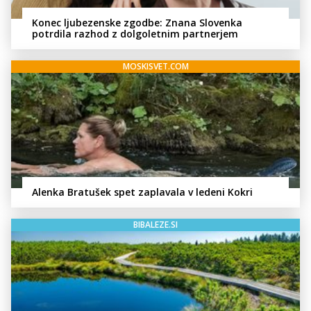
Konec ljubezenske zgodbe: Znana Slovenka
potrdila razhod z dolgoletnim partnerjem
MOSKISVET.COM
Alenka Bratušek spet zaplavala v ledeni Kokri
BIBALEZE.SI