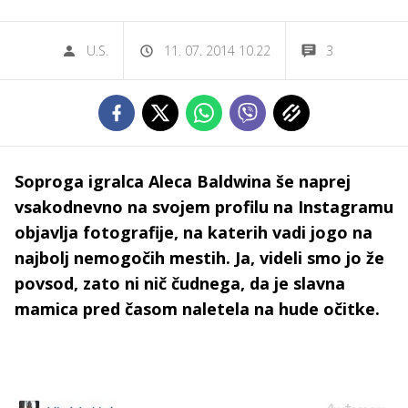
U.S.
11. 07. 2014 10.22
3
Soproga igralca Aleca Baldwina še naprej
vsakodnevno na svojem profilu na Instagramu
objavlja fotografije, na katerih vadi jogo na
najbolj nemogočih mestih. Ja, videli smo jo že
povsod, zato ni nič čudnega, da je slavna
mamica pred časom naletela na hude očitke.