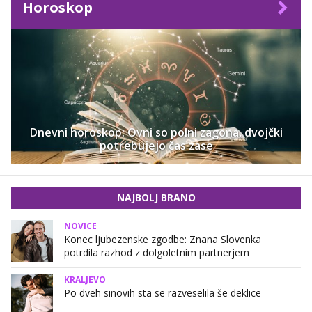
Horoskop
Dnevni horoskop: Ovni so polni zagona, dvojčki
potrebujejo čas zase
NAJBOLJ BRANO
NOVICE
Konec ljubezenske zgodbe: Znana Slovenka
potrdila razhod z dolgoletnim partnerjem
KRALJEVO
Po dveh sinovih sta se razveselila še deklice