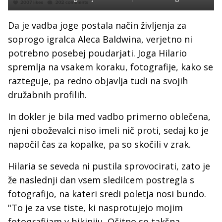
Da je vadba joge postala način življenja za
soprogo igralca Aleca Baldwina, verjetno ni
potrebno posebej poudarjati. Joga Hilario
spremlja na vsakem koraku, fotografije, kako se
razteguje, pa redno objavlja tudi na svojih
družabnih profilih.
In dokler je bila med vadbo primerno oblečena,
njeni oboževalci niso imeli nič proti, sedaj ko je
napočil čas za kopalke, pa so skočili v zrak.
Hilaria se seveda ni pustila sprovocirati, zato je
že naslednji dan vsem sledilcem postregla s
fotografijo, na kateri sredi poletja nosi bundo.
"To je za vse tiste, ki nasprotujejo mojim
fotografijam v bikiniju. Očitno so takšna