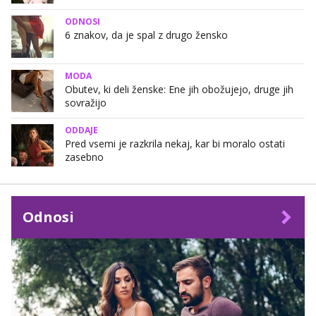
ODNOSI
6 znakov, da je spal z drugo žensko
MODA
Obutev, ki deli ženske: Ene jih obožujejo, druge jih
sovražijo
ODDAJE
Pred vsemi je razkrila nekaj, kar bi moralo ostati
zasebno
Odnosi