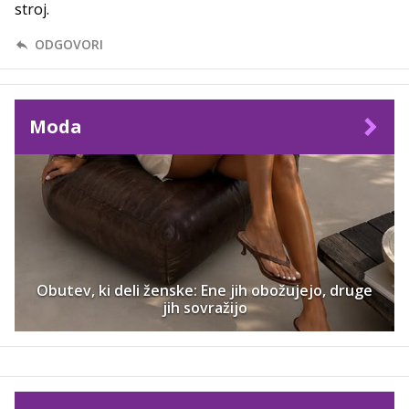
stroj.
ODGOVORI
Moda
Obutev, ki deli ženske: Ene jih obožujejo, druge
jih sovražijo