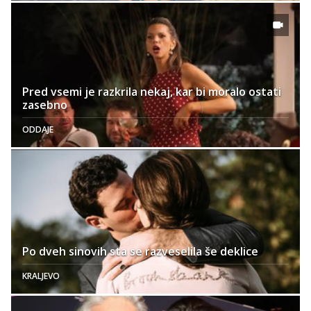
Pred vsemi je razkrila nekaj, kar bi moralo ostati
zasebno
ODDAJE
Po dveh sinovih sta se razveselila še deklice
KRALJEVO