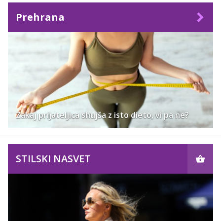
Prehrana
Zakaj prijateljica shujša z isto dieto, vi pa ne?
STILSKI NASVET