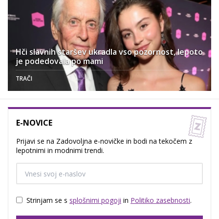
Hči slavnih staršev ukradla vso pozornost, lepoto
je podedovala po mami
TRAČI
E-NOVICE
Prijavi se na Zadovoljna e-novičke in bodi na tekočem z
lepotnimi in modnimi trendi.
Strinjam se s
splošnimi pogoji
in
Politiko zasebnosti
.