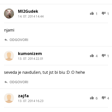
MI2Gudek
1
1
14. 07. 2014 14.44
njami
ODGOVORI
kumonizem
4
1
13. 07. 2014 22.01
seveda je navdušen, tut jst bi biu :D :O hehe
ODGOVORI
zajfa
6
4
13. 07. 2014 16.23