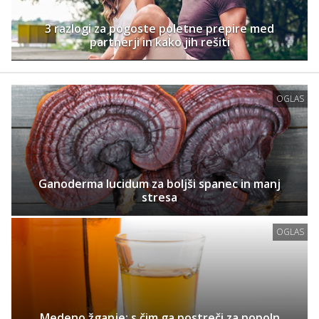
3 razlogi za pogoste poletne prepire med
partnerji in kako jih rešiti
OGLAS
Ganoderma lucidum za boljši spanec in manj
stresa
OGLAS
Medeno žganje: s čim ga postreči za popoln