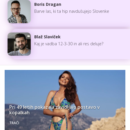
Boris Dragan
Barve las, ki ta hip navdušujejo Slovenke
Blaž Slaviček
Kaj je vadba 12-3-30 in ali res deluje?
Pri 49 letih pokazala zavidljivo postavo v
kopalkah
TRAČI