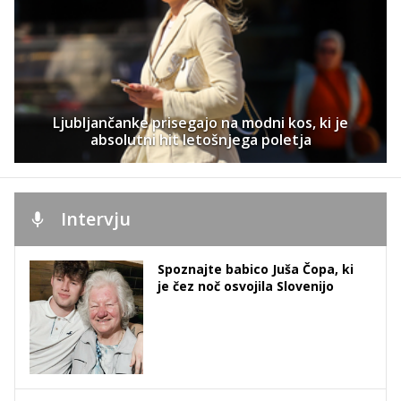
Ljubljančanke prisegajo na modni kos, ki je
absolutni hit letošnjega poletja
Intervju
Spoznajte babico Juša Čopa, ki
je čez noč osvojila Slovenijo