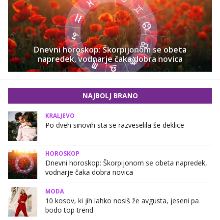
Dnevni horoskop: Škorpijonom se obeta
napredek, vodnarje čaka dobra novica
NAJBOLJ BRANO
KRALJEVO
Po dveh sinovih sta se razveselila še deklice
HOROSKOP
Dnevni horoskop: Škorpijonom se obeta napredek,
vodnarje čaka dobra novica
MODA
10 kosov, ki jih lahko nosiš že avgusta, jeseni pa
bodo top trend