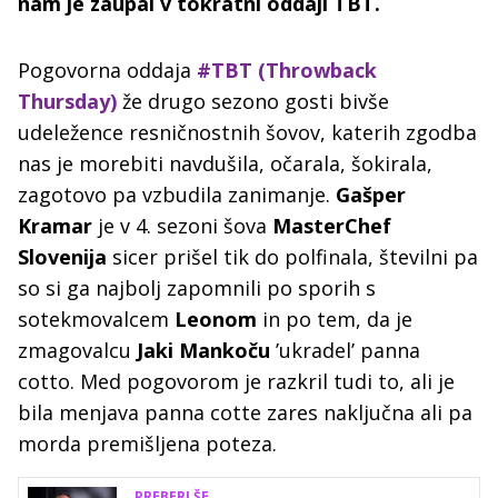
nam je zaupal v tokratni oddaji TBT.
Pogovorna oddaja
#TBT (Throwback
Thursday)
že drugo sezono gosti bivše
udeležence resničnostnih šovov, katerih zgodba
nas je morebiti navdušila, očarala, šokirala,
zagotovo pa vzbudila zanimanje.
Gašper
Kramar
je v 4. sezoni šova
MasterChef
Slovenija
sicer prišel tik do polfinala, številni pa
so si ga najbolj zapomnili po sporih s
sotekmovalcem
Leonom
in po tem, da je
zmagovalcu
Jaki Mankoču
’ukradel’ panna
cotto. Med pogovorom je razkril tudi to, ali je
bila menjava panna cotte zares naključna ali pa
morda premišljena poteza.
PREBERI ŠE