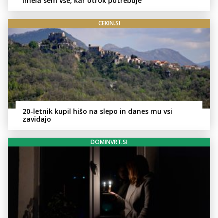
imela sem vse, kar otrok potrebuje
CEKIN.SI
20-letnik kupil hišo na slepo in danes mu vsi
zavidajo
DOMINVRT.SI