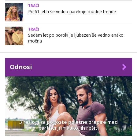
TRAČI
Pri 61 letih še vedno narekuje modne trende
TRAČI
Sedem let po poroki je ljubezen še vedno enako
močna
Odnosi
3 razlogi za pogoste poletne prepire med
partnerji in kako jih rešiti