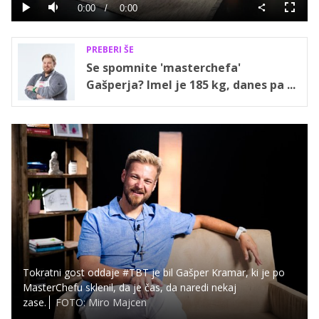
0%
Current
0:00
/
Duration
0:00
Predvajaj
Tiho
Celoza
način
Time
PREBERI ŠE
Se spomnite 'masterchefa'
Gašperja? Imel je 185 kg, danes pa ...
Tokratni gost oddaje #TBT je bil Gašper Kramar, ki je po
MasterChefu sklenil, da je čas, da naredi nekaj
zase.
FOTO: Miro Majcen