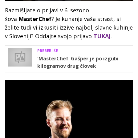
Razmišljate o prijavi v 6. sezono
šova
MasterChef
? Je kuhanje vaša strast, si
želite tudi vi izkusiti izzive najbolj slavne kuhinje
v Sloveniji? Oddajte svojo prijavo
TUKAJ
.
PREBERI ŠE
'MasterChef' Gašper je po izgubi
kilogramov drug človek