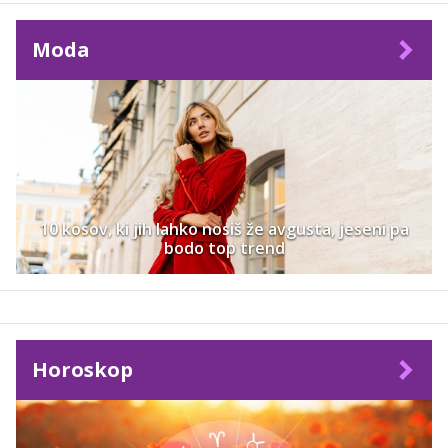
Moda
10 kosov, ki jih lahko nosiš že avgusta, jeseni pa
bodo top trend
Horoskop