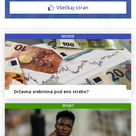
Všečkaj stran
NOVICE
Državna srebrnina pod eno streho?
ŠPORT