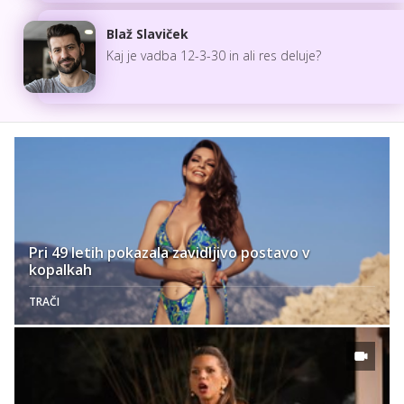
Blaž Slaviček
Kaj je vadba 12-3-30 in ali res deluje?
Pri 49 letih pokazala zavidljivo postavo v
kopalkah
TRAČI