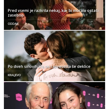
Pred vsemi je razkrila nekaj, kar bi moralo ostati
zasebno
ODDAJE
Po dveh sinovih sta se razveselila še deklice
KRALJEVO