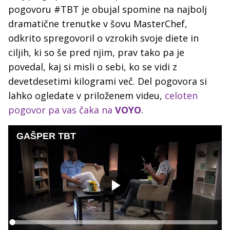
pogovoru #TBT je obujal spomine na najbolj
dramatične trenutke v šovu MasterChef,
odkrito spregovoril o vzrokih svoje diete in
ciljih, ki so še pred njim, prav tako pa je
povedal, kaj si misli o sebi, ko se vidi z
devetdesetimi kilogrami več. Del pogovora si
lahko ogledate v priloženem videu,
celoten
pogovor pa vas čaka na
VOYO
.
GAŠPER TBT
Predvajaj
Loaded
: