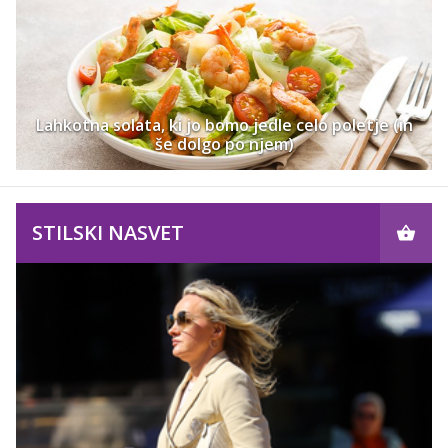
Lahkotna solata, ki jo bomo jedle celo poletje (in
še dolgo po njem)
STILSKI NASVET