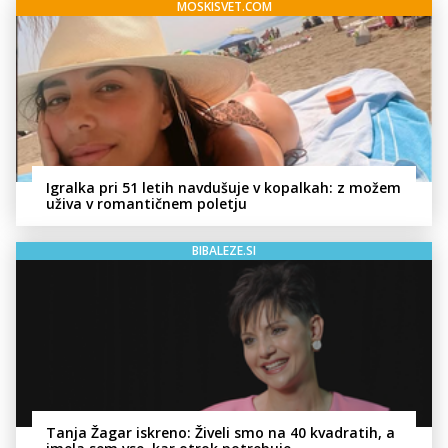
MOSKISVET.COM
Igralka pri 51 letih navdušuje v kopalkah: z možem
uživa v romantičnem poletju
BIBALEZE.SI
Tanja Žagar iskreno: Živeli smo na 40 kvadratih, a