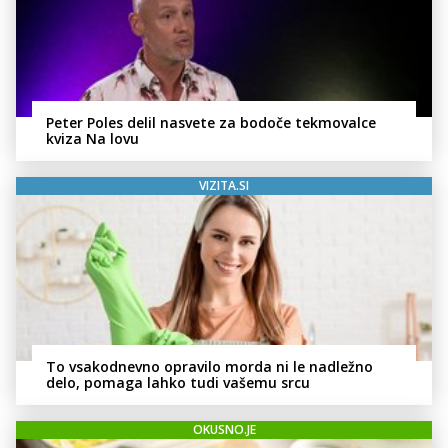
Peter Poles delil nasvete za bodoče tekmovalce
kviza Na lovu
VIZITA.SI
To vsakodnevno opravilo morda ni le nadležno
delo, pomaga lahko tudi vašemu srcu
OKUSNO.JE