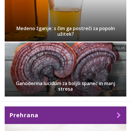
Medeno žganje: s čim ga postreči za popoln
užitek?
OGLAS
Ganoderma lucidum za boljši spanec in manj
stresa
Prehrana