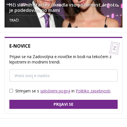
Hči slavnih staršev ukradla vso pozornost, lepoto
je podedovala po mami
TRAČI
E-NOVICE
Prijavi se na Zadovoljna e-novičke in bodi na tekočem z
lepotnimi in modnimi trendi.
Strinjam se s
splošnimi pogoji
in
Politiko zasebnosti
.
PRIJAVI SE