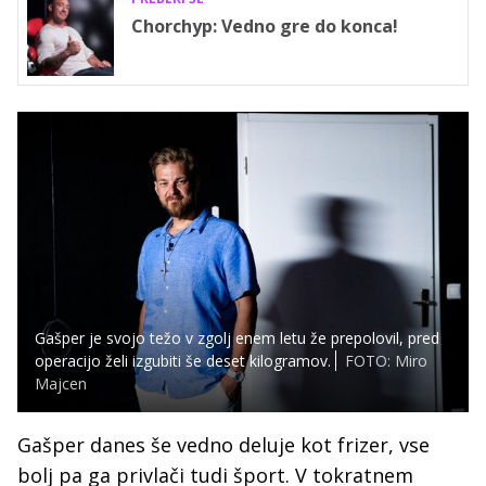
Chorchyp: Vedno gre do konca!
Gašper je svojo težo v zgolj enem letu že prepolovil, pred
operacijo želi izgubiti še deset kilogramov.
FOTO: Miro
Majcen
Gašper danes še vedno deluje kot frizer, vse
bolj pa ga privlači tudi šport. V tokratnem