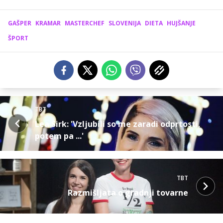
GAŠPER
KRAMAR
MASTERCHEF
SLOVENIJA
DIETA
HUJŠANJE
ŠPORT
TBT
Lea Sirk: 'Vzljubili so me zaradi odprtosti,
potem pa ...'
TBT
Razmišljata o gradnji tovarne