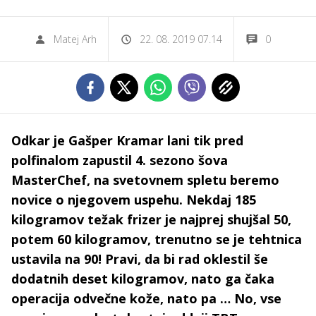
Matej Arh
22. 08. 2019 07.14
0
Odkar je Gašper Kramar lani tik pred
polfinalom zapustil 4. sezono šova
MasterChef, na svetovnem spletu beremo
novice o njegovem uspehu. Nekdaj 185
kilogramov težak frizer je najprej shujšal 50,
potem 60 kilogramov, trenutno se je tehtnica
ustavila na 90! Pravi, da bi rad oklestil še
dodatnih deset kilogramov, nato ga čaka
operacija odvečne kože, nato pa … No, vse