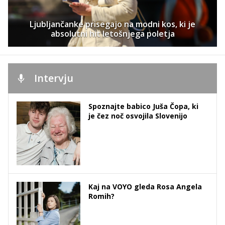
Ljubljančanke prisegajo na modni kos, ki je
absolutni hit letošnjega poletja
Intervju
Spoznajte babico Juša Čopa, ki
je čez noč osvojila Slovenijo
Kaj na VOYO gleda Rosa Angela
Romih?