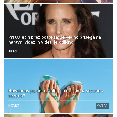
Pri 68 letih brez botoksa: še vedno prisega na
naravni videz in videti je odlično
TRAČI
Havaianas japonke: zakaj jih nosimo iz sezone v
sezono?
NOVICE
OGLAS