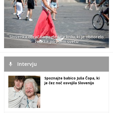
Slovenka obračala poglede v krilu, ki je obnorelo
ženske po vsem svetu
Intervju
Spoznajte babico Juša Čopa, ki
je čez noč osvojila Slovenijo