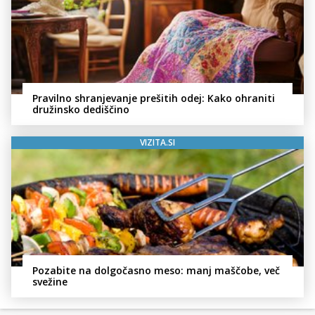
Pravilno shranjevanje prešitih odej: Kako ohraniti
družinsko dediščino
VIZITA.SI
Pozabite na dolgočasno meso: manj maščobe, več
svežine