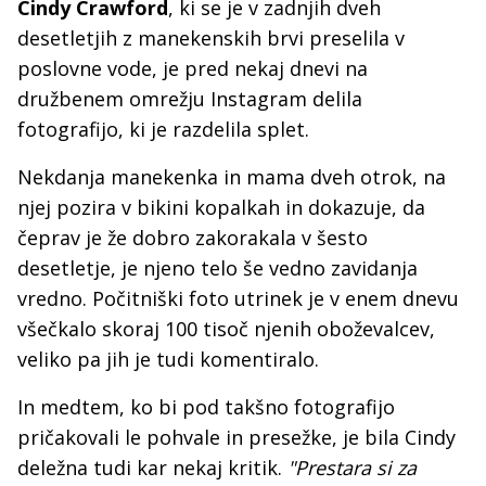
Cindy Crawford
, ki se je v zadnjih dveh
desetletjih z manekenskih brvi preselila v
poslovne vode, je pred nekaj dnevi na
družbenem omrežju Instagram delila
fotografijo, ki je razdelila splet.
Nekdanja manekenka in mama dveh otrok, na
njej pozira v bikini kopalkah in dokazuje, da
čeprav je že dobro zakorakala v šesto
desetletje, je njeno telo še vedno zavidanja
vredno. Počitniški foto utrinek je v enem dnevu
všečkalo skoraj 100 tisoč njenih oboževalcev,
veliko pa jih je tudi komentiralo.
In medtem, ko bi pod takšno fotografijo
pričakovali le pohvale in presežke, je bila Cindy
deležna tudi kar nekaj kritik.
"Prestara si za