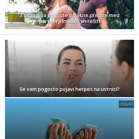
3 razlogi za pogoste poletne prepire med
partnerji in kako jih rešiti
Se vam pogosto pojavi herpes na ustnici?
OGLAS