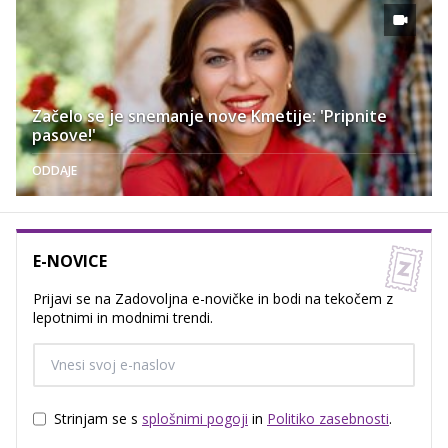
Začelo se je snemanje nove Kmetije: 'Pripnite
pasove!'
ODDAJE
E-NOVICE
Prijavi se na Zadovoljna e-novičke in bodi na tekočem z
lepotnimi in modnimi trendi.
Strinjam se s
splošnimi pogoji
in
Politiko zasebnosti
.