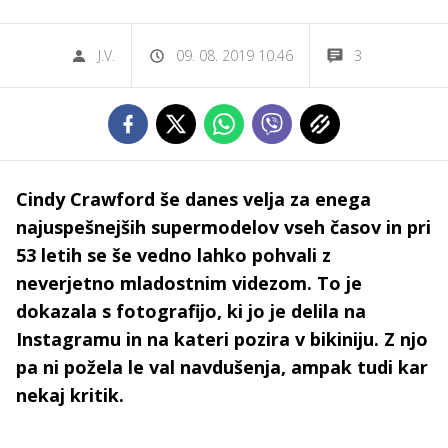
J.V.
09. 08. 2019 10.46
3
Cindy Crawford še danes velja za enega
najuspešnejših supermodelov vseh časov in pri
53 letih se še vedno lahko pohvali z
neverjetno mladostnim videzom. To je
dokazala s fotografijo, ki jo je delila na
Instagramu in na kateri pozira v bikiniju. Z njo
pa ni požela le val navdušenja, ampak tudi kar
nekaj kritik.