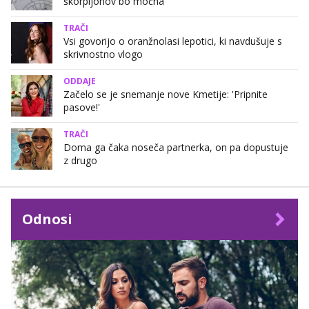
škorpijonov bo močna
TRAČI
Vsi govorijo o oranžnolasi lepotici, ki navdušuje s
skrivnostno vlogo
ODDAJE
Začelo se je snemanje nove Kmetije: 'Pripnite
pasove!'
TRAČI
Doma ga čaka noseča partnerka, on pa dopustuje
z drugo
Odnosi