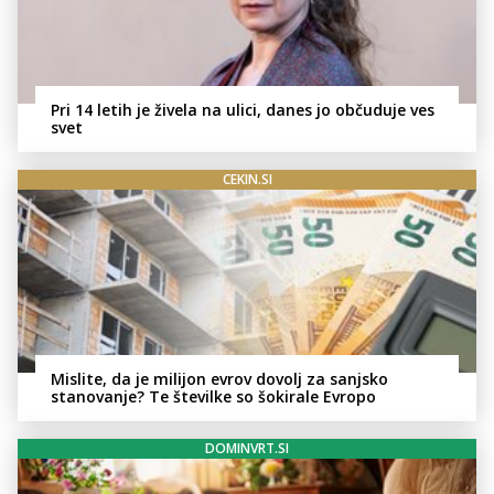
Pri 14 letih je živela na ulici, danes jo občuduje ves
svet
CEKIN.SI
Mislite, da je milijon evrov dovolj za sanjsko
stanovanje? Te številke so šokirale Evropo
DOMINVRT.SI