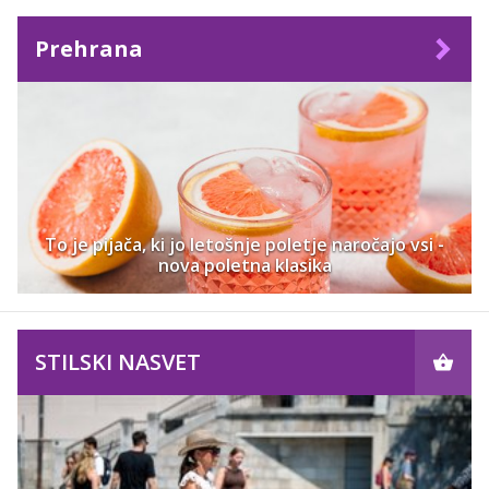
Prehrana
To je pijača, ki jo letošnje poletje naročajo vsi -
nova poletna klasika
STILSKI NASVET