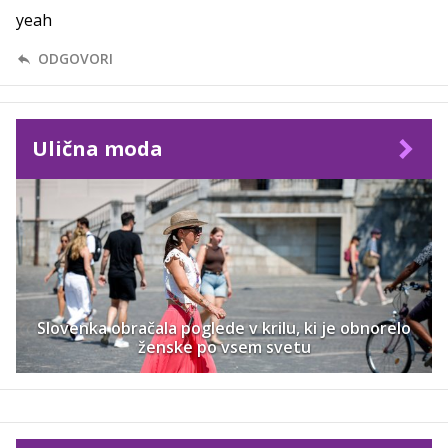
yeah
ODGOVORI
Ulična moda
Slovenka obračala poglede v krilu, ki je obnorelo
ženske po vsem svetu