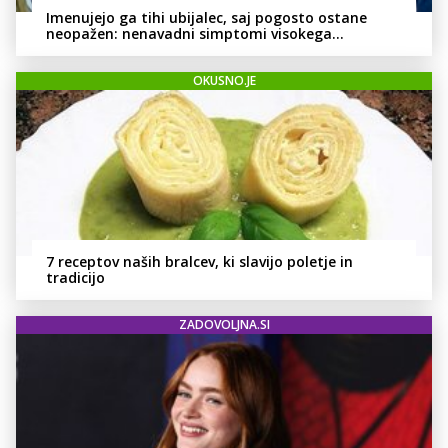
Imenujejo ga tihi ubijalec, saj pogosto ostane
neopažen: nenavadni simptomi visokega
holesterola
OKUSNO.JE
7 receptov naših bralcev, ki slavijo poletje in
tradicijo
ZADOVOLJNA.SI