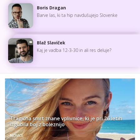
Boris Dragan
Barve las, ki ta hip navdušujejo Slovenke
Blaž Slaviček
Kaj je vadba 12-3-30 in ali res deluje?
Tragična smrt znane vplivnice, ki je pri 26 letih
izgubila boj z boleznijo
NOVICE