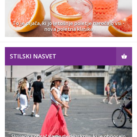
To je pijača, ki jo letošnje poletje naročajo vsi -
nova poletna klasika
STILSKI NASVET
Slovenka obračala poglede v krilu, ki je obnorelo