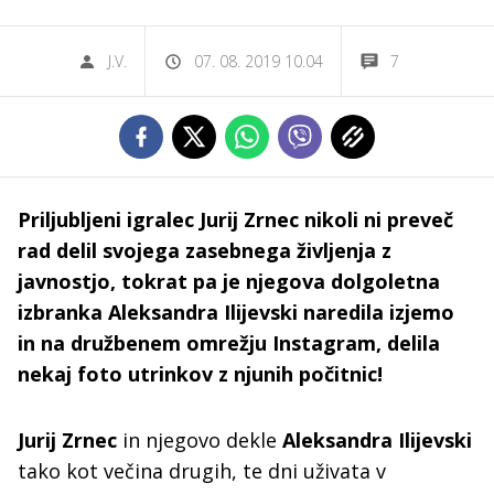
J.V.
07. 08. 2019 10.04
7
Priljubljeni igralec Jurij Zrnec nikoli ni preveč
rad delil svojega zasebnega življenja z
javnostjo, tokrat pa je njegova dolgoletna
izbranka Aleksandra Ilijevski naredila izjemo
in na družbenem omrežju Instagram, delila
nekaj foto utrinkov z njunih počitnic!
Jurij Zrnec
in njegovo dekle
Aleksandra Ilijevski
tako kot večina drugih, te dni uživata v