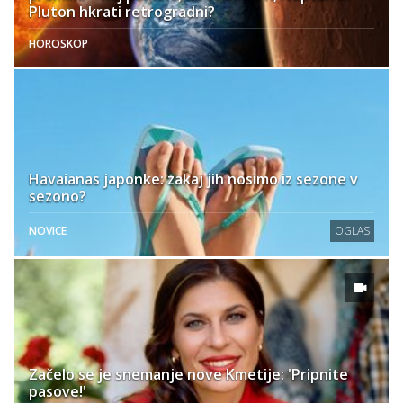
Pluton hkrati retrogradni?
HOROSKOP
Havaianas japonke: zakaj jih nosimo iz sezone v
sezono?
NOVICE
OGLAS
Začelo se je snemanje nove Kmetije: 'Pripnite
pasove!'