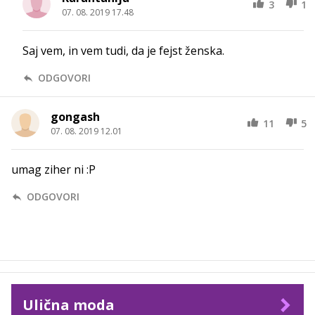
3
1
07. 08. 2019 17.48
Saj vem, in vem tudi, da je fejst ženska.
ODGOVORI
gongash
11
5
07. 08. 2019 12.01
umag ziher ni :P
ODGOVORI
Ulična moda