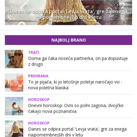
Danes se odpira portal 'Levja vrata', gre za enega
najpomembnejših dni v letu
NAJBOLJ BRANO
TRAČI
Doma ga čaka noseča partnerka, on pa dopustuje
z drugo
PREHRANA
To je pijača, ki jo letošnje poletje naročajo vsi -
nova poletna klasika
HOROSKOP
Dnevni horoskop: Ovni so polni zagona, dvojčke
čakajo nova poznanstva
HOROSKOP
Danes se odpira portal 'Levja vrata', gre za enega
najpomembnejših dni v letu