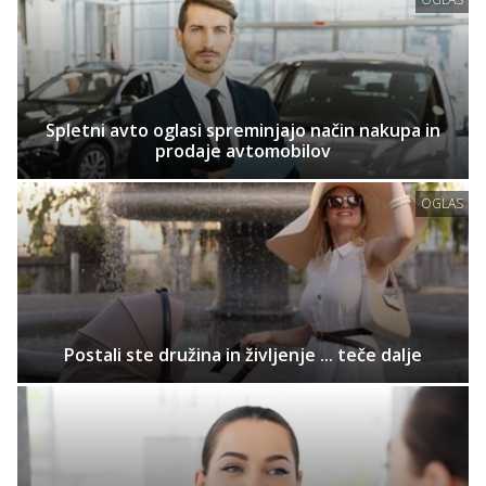
Spletni avto oglasi spreminjajo način nakupa in
prodaje avtomobilov
OGLAS
Postali ste družina in življenje ... teče dalje