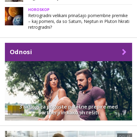
HOROSKOP
Retrogradni velikani prinašajo pomembne premike
– kaj pomeni, da so Saturn, Neptun in Pluton hkrati
retrogradni?
Odnosi
3 razlogi za pogoste poletne prepire med
partnerji in kako jih rešiti
OGLAS