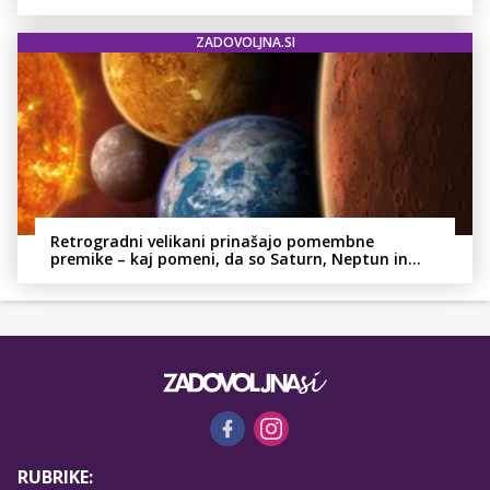
ZADOVOLJNA.SI
Retrogradni velikani prinašajo pomembne
premike – kaj pomeni, da so Saturn, Neptun in
Pluton hkrati retrogradni?
RUBRIKE: