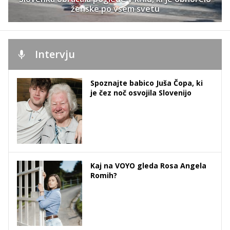
ženske po vsem svetu
Intervju
Spoznajte babico Juša Čopa, ki
je čez noč osvojila Slovenijo
Kaj na VOYO gleda Rosa Angela
Romih?