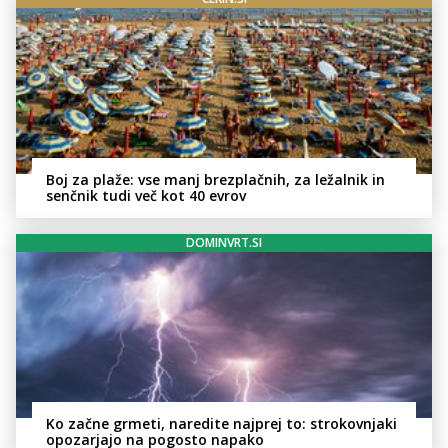
Boj za plaže: vse manj brezplačnih, za ležalnik in
senčnik tudi več kot 40 evrov
DOMINVRT.SI
Ko začne grmeti, naredite najprej to: strokovnjaki
opozarjajo na pogosto napako