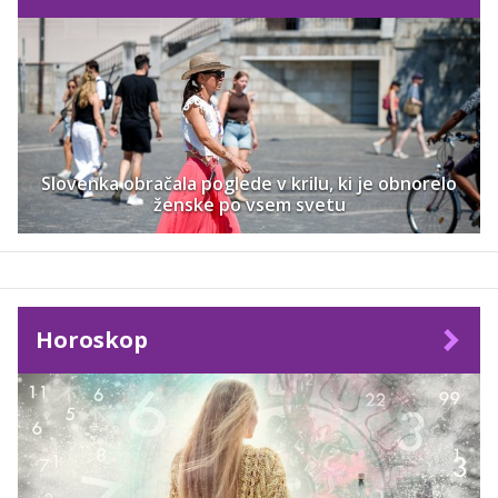
Slovenka obračala poglede v krilu, ki je obnorelo
ženske po vsem svetu
Horoskop