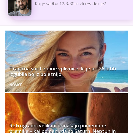
Kaj je vadba 12-3-30 in ali res deluje?
Tragična smrt znane vplivnice, ki je pri 26 letih
izgubila boj z boleznijo
NOVICE
Retrogradni velikani prinašajo pomembne
premike – kaj pomeni, da so Saturn, Neptun in