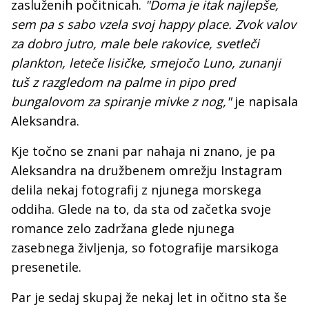
zasluženih počitnicah.
"Doma je itak najlepše,
sem pa s sabo vzela svoj happy place. Zvok valov
za dobro jutro, male bele rakovice, svetleči
plankton, leteče lisičke, smejočo Luno, zunanji
tuš z razgledom na palme in pipo pred
bungalovom za spiranje mivke z nog,"
je napisala
Aleksandra.
Kje točno se znani par nahaja ni znano, je pa
Aleksandra na družbenem omrežju Instagram
delila nekaj fotografij z njunega morskega
oddiha. Glede na to, da sta od začetka svoje
romance zelo zadržana glede njunega
zasebnega življenja, so fotografije marsikoga
presenetile.
Par je sedaj skupaj že nekaj let in očitno sta še