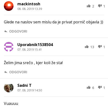
mackintosh
2
1
08. 08. 2019 13.39
Glede na naslov sem mislu da je privat pornič objavla :))
ODGOVORI
Uporabnik1538504
13
1
07. 08. 2019 15.41
Želim jima srečo , kjer koli že sta!
ODGOVORI
Sadni T
6
1
07. 08. 2019 14.50
Vuauuu