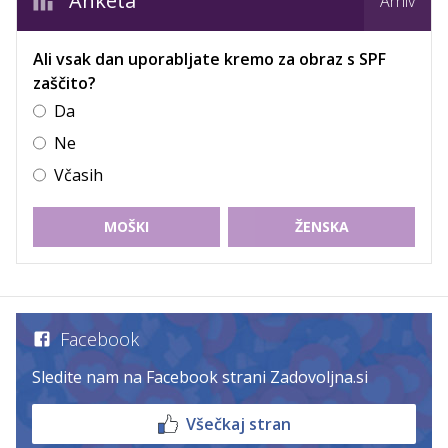
Anketa
Arhiv
Ali vsak dan uporabljate kremo za obraz s SPF
zaščito?
Da
Ne
Včasih
MOŠKI
ŽENSKA
Facebook
Sledite nam na Facebook strani Zadovoljna.si
Všečkaj stran