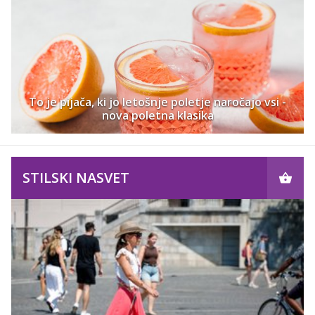
To je pijača, ki jo letošnje poletje naročajo vsi -
nova poletna klasika
STILSKI NASVET