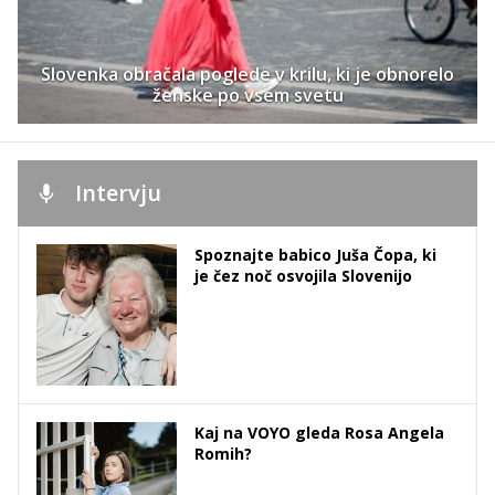
Slovenka obračala poglede v krilu, ki je obnorelo
ženske po vsem svetu
Intervju
Spoznajte babico Juša Čopa, ki
je čez noč osvojila Slovenijo
Kaj na VOYO gleda Rosa Angela
Romih?