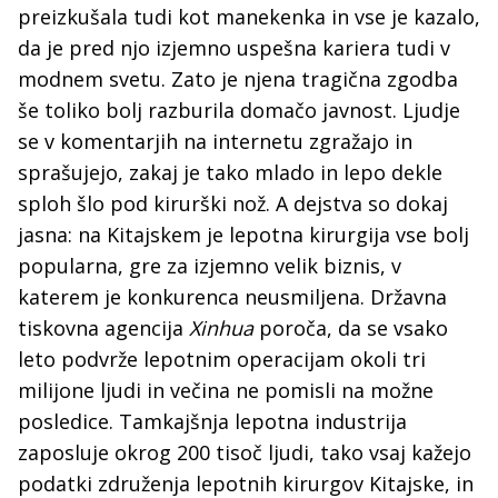
preizkušala tudi kot manekenka in vse je kazalo,
da je pred njo izjemno uspešna kariera tudi v
modnem svetu. Zato je njena tragična zgodba
še toliko bolj razburila domačo javnost. Ljudje
se v komentarjih na internetu zgražajo in
sprašujejo, zakaj je tako mlado in lepo dekle
sploh šlo pod kirurški nož. A dejstva so dokaj
jasna: na Kitajskem je lepotna kirurgija vse bolj
popularna, gre za izjemno velik biznis, v
katerem je konkurenca neusmiljena. Državna
tiskovna agencija
Xinhua
poroča, da se vsako
leto podvrže lepotnim operacijam okoli tri
milijone ljudi in večina ne pomisli na možne
posledice. Tamkajšnja lepotna industrija
zaposluje okrog 200 tisoč ljudi, tako vsaj kažejo
podatki združenja lepotnih kirurgov Kitajske, in