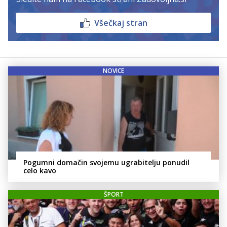
Všečkaj stran
NOVICE
Pogumni domačin svojemu ugrabitelju ponudil
celo kavo
ŠPORT