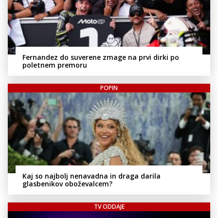
Fernandez do suverene zmage na prvi dirki po
poletnem premoru
POPIN
Kaj so najbolj nenavadna in draga darila
glasbenikov oboževalcem?
TV ODDAJE