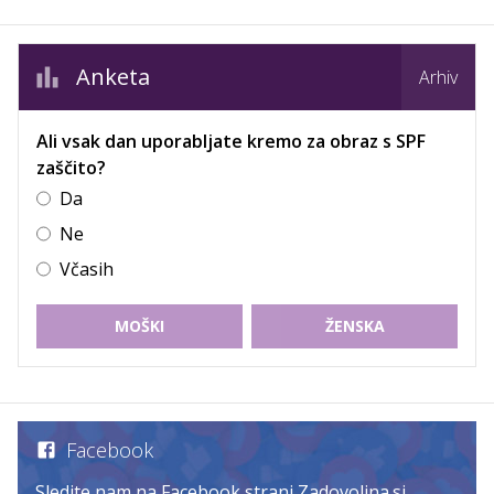
Anketa
Arhiv
Ali vsak dan uporabljate kremo za obraz s SPF
zaščito?
Da
Ne
Včasih
MOŠKI
ŽENSKA
Facebook
Sledite nam na Facebook strani Zadovoljna.si