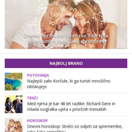
Dnevni horoskop: Strelci so odprti za
spremembe, rake čaka sprostitev
NAJBOLJ BRANO
POTOVANJA
Najlepši zaliv Korčule, ki ga turisti množično
obiskujejo
TRAČI
Med njima je kar 48 let razlike: Richard Gere in
mlada soigralka ujeta v prisrčnih trenutkih
HOROSKOP
Dnevni horoskop: Strelci so odprti za spremembe,
rake čaka sprostitev