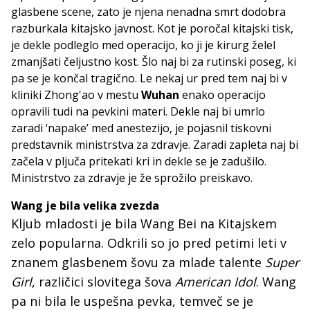
glasbene scene, zato je njena nenadna smrt dodobra
razburkala kitajsko javnost. Kot je poročal kitajski tisk,
je dekle podleglo med operacijo, ko ji je kirurg želel
zmanjšati čeljustno kost. Šlo naj bi za rutinski poseg, ki
pa se je končal tragično. Le nekaj ur pred tem naj bi v
kliniki Zhong'ao v mestu
Wuhan
enako operacijo
opravili tudi na pevkini materi. Dekle naj bi umrlo
zaradi ‘napake’ med anestezijo, je pojasnil tiskovni
predstavnik ministrstva za zdravje. Zaradi zapleta naj bi
začela v pljuča pritekati kri in dekle se je zadušilo.
Ministrstvo za zdravje je že sprožilo preiskavo.
Wang je bila velika zvezda
Kljub mladosti je bila Wang Bei na Kitajskem
zelo popularna. Odkrili so jo pred petimi leti v
znanem glasbenem šovu za mlade talente
Super
Girl
, različici slovitega šova
American Idol
. Wang
pa ni bila le uspešna pevka, temveč se je