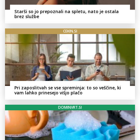
Starši so jo prepoznali na spletu, nato je ostala
brez službe
CEKIN.SI
Pri zaposlitvah se vse spreminja: to so veščine, ki
vam lahko prinesejo višjo plačo
DOMINVRT.SI