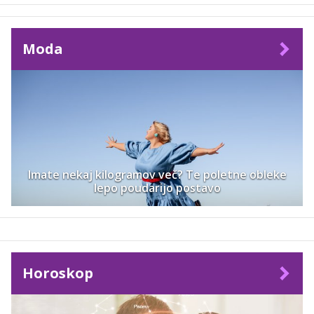
Moda
Imate nekaj kilogramov več? Te poletne obleke
lepo poudarijo postavo
Horoskop