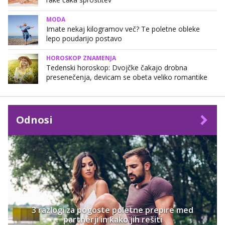
MODA
Imate nekaj kilogramov več? Te poletne obleke
lepo poudarijo postavo
HOROSKOP ZNAMENJA
Tedenski horoskop: Dvojčke čakajo drobna
presenečenja, devicam se obeta veliko romantike
Odnosi
3 razlogi za pogoste poletne prepire med
partnerji in kako jih rešiti