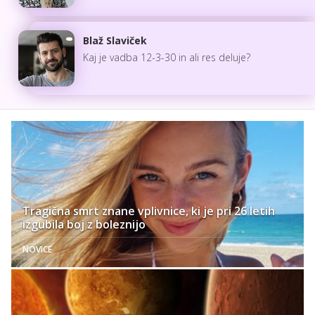
Blaž Slaviček
Kaj je vadba 12-3-30 in ali res deluje?
Tragična smrt znane vplivnice, ki je pri 26 letih
izgubila boj z boleznijo
NOVICE