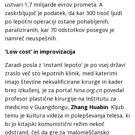
ustvari 1,7 milijarde evrov prometa. A
zaskrbljujoč je podatek, da kar 300 tisoč ljudi
po lepotni operaciji ostane pohabljenih,
paraliziranih, kar 70 odstotkov posegov je
namreč neuspešnih.
‘Low cost’ in improvizacija
Zaradi posla z 'instant lepoto' je po vsej državi
zraslo več sto lepotnih klinik, med katerimi
imajo številne nekvalificirane kirurge in kader
brez izkušenj, je za portal
hina.org.cn
povedal
profesor plastične kirurgije na Inštitutu za
medicino v Guangdongu,
Zhang Huabin
. Kljub
temu je kultura videza in polepševanja telesa, ki
bi jo kitajski komunistični režim nekoč
odstranil, češ da gre za ‘malomeščansko