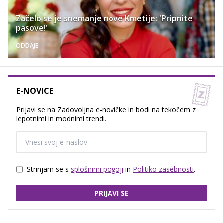
Začelo se je snemanje nove Kmetije: 'Pripnite
pasove!'
ODDAJE
E-NOVICE
Prijavi se na Zadovoljna e-novičke in bodi na tekočem z
lepotnimi in modnimi trendi.
Strinjam se s
splošnimi pogoji
in
Politiko zasebnosti
.
PRIJAVI SE