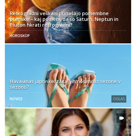
Retrogradni velikani prinašajo pomembne
premike – kaj pomeni, da so Saturn, Neptun in
Pluton hkrati retrogradni?
HOROSKOP
Havaianas japonke: zakaj jih nosimo iz sezone v
sezono?
NOVICE
OGLAS