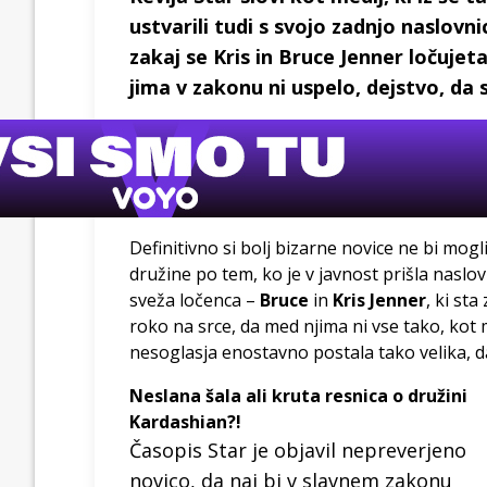
ustvarili tudi s svojo zadnjo naslovnic
zakaj se Kris in Bruce Jenner ločujeta
jima v zakonu ni uspelo, dejstvo, da s
Definitivno si bolj bizarne novice ne bi mogli z
družine po tem, ko je v javnost prišla naslov
sveža ločenca –
Bruce
in
Kris Jenner
, ki st
roko na srce, da med njima ni vse tako, kot mo
nesoglasja enostavno postala tako velika, da 
Neslana šala ali kruta resnica o družini
Kardashian?!
Časopis Star je objavil nepreverjeno
novico, da naj bi v slavnem zakonu