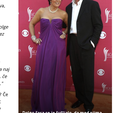
va,
olge
ez
a naj
, če
."
? Če
t
v
Dolgo časa se je šušljalo, da med njima