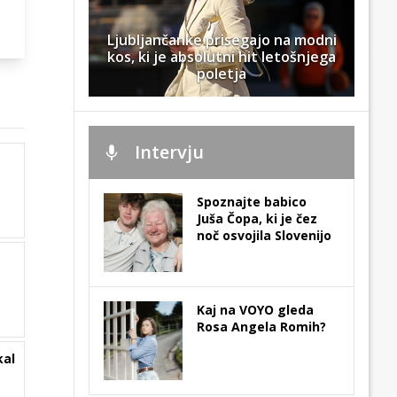
Ljubljančanke prisegajo na modni
kos, ki je absolutni hit letošnjega
poletja
Intervju
Spoznajte babico
Juša Čopa, ki je čez
noč osvojila Slovenijo
Kaj na VOYO gleda
Rosa Angela Romih?
kal