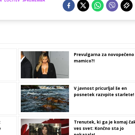
N
LOČITEV
SPREMEMBA
Prevulgarna za novopečeno
mamico?!
V javnost pricurljal še en
posnetek razvpite starlete!
t
Trenutek, ki ga je komaj ča
e
ves svet: Končno sta jo
pokazala!