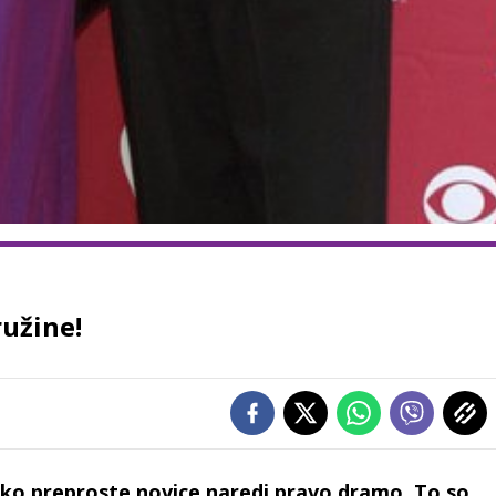
ružine!
 tako preproste novice naredi pravo dramo. To so