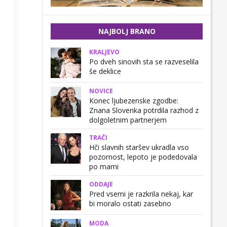
NAJBOLJ BRANO
KRALJEVO
Po dveh sinovih sta se razveselila
še deklice
NOVICE
Konec ljubezenske zgodbe:
Znana Slovenka potrdila razhod z
dolgoletnim partnerjem
TRAČI
Hči slavnih staršev ukradla vso
pozornost, lepoto je podedovala
po mami
ODDAJE
Pred vsemi je razkrila nekaj, kar
bi moralo ostati zasebno
MODA