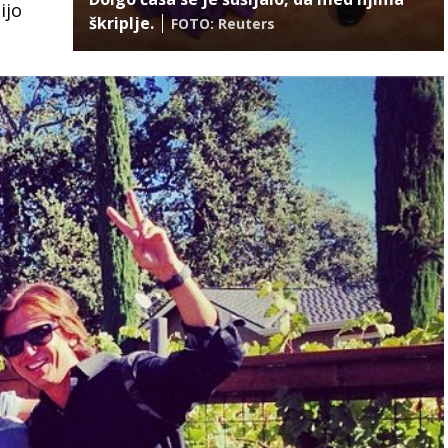
ijo
škriplje.
FOTO: Reuters