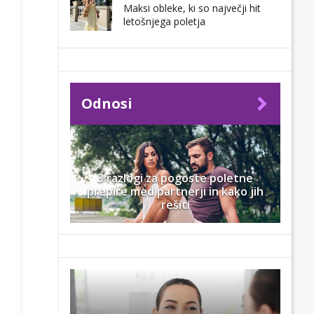
Maksi obleke, ki so največji hit
letošnjega poletja
Odnosi
3 razlogi za pogoste poletne
prepire med partnerji in kako jih
rešiti