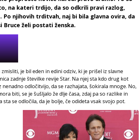
o, na kateri trdijo, da so odkrili pravi razlog,
. Po njihovih trditvah, naj bi bila glavna ovira, da
i Bruce želi postati ženska.
misliti, je bil eden in edini odziv, ki je prišel iz slavne
nica zadnje številke revije Star. Na njej sta kdo drug kot
a z nenadno odločitvijo, da se razhajata, šokirala mnoge. No,
ra biti, se je šušljalo že dlje časa, zdaj pa so razlike in
sta se odločila, da je bolje, če odideta vsak svojo pot.