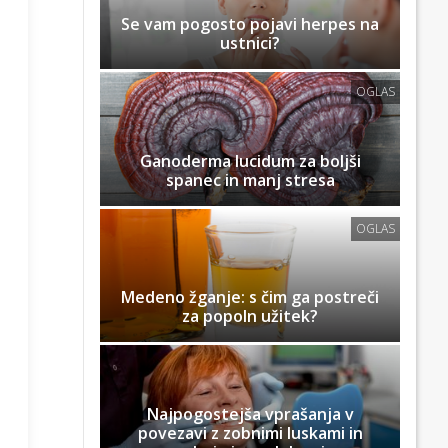
Se vam pogosto pojavi herpes na
ustnici?
OGLAS
Ganoderma lucidum za boljši
spanec in manj stresa
OGLAS
Medeno žganje: s čim ga postreči
za popoln užitek?
Najpogostejša vprašanja v
povezavi z zobnimi luskami in