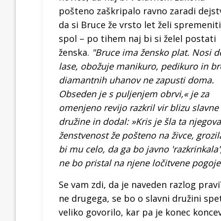
pošteno zaškripalo ravno zaradi dejst
da si Bruce že vrsto let želi spremeniti
spol – po tihem naj bi si želel postati
ženska.
"Bruce ima žensko plat. Nosi d
lase, obožuje manikuro, pedikuro in br
diamantnih uhanov ne zapusti doma.
Obseden je s puljenjem obrvi,« je za
omenjeno revijo razkril vir blizu slavne
družine in dodal: »Kris je šla ta njegova
ženstvenost že pošteno na živce, grozil
bi mu celo, da ga bo javno 'razkrinkala'
ne bo pristal na njene ločitvene pogoje
Se vam zdi, da je naveden razlog pravi
ne drugega, se bo o slavni družini spe
veliko govorilo, kar pa je konec konce