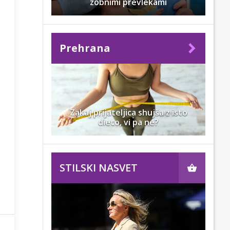
zobnimi prevlekami
Prehrana
Zakaj prijateljica shujša z isto
dieto, vi pa ne?
STILSKI NASVET