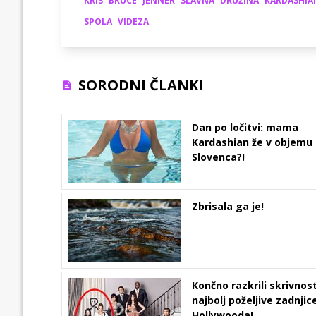
KRIS
BRUCE
JENNER
SLAVNA
DRUŽINA
KARDASHIA
SPOLA
VIDEZA
SORODNI ČLANKI
Dan po ločitvi: mama
Kardashian že v objemu
Slovenca?!
Zbrisala ga je!
Končno razkrili skrivnos
najbolj poželjive zadnjic
Hollywooda!