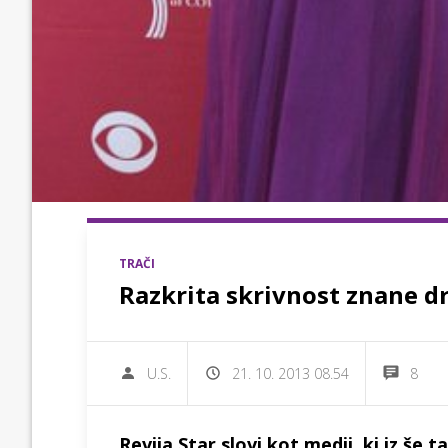
TRAČI
Razkrita skrivnost znane d
U.S.
21. 10. 2013 08.54
8
Revija Star slovi kot medij, ki iz še