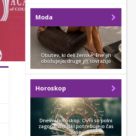
Moda
Obutev, ki deli ženske: Ene jih
obožujejo, druge jih sovražijo
Horoskop
Dnevni horoskop: Ovni so polni
zagona, dvojčki potrebujejo čas
zase