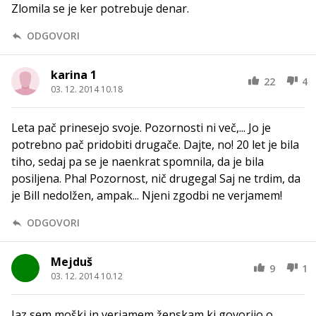
Zlomila se je ker potrebuje denar.
ODGOVORI
karina 1
22
4
03. 12. 2014 10.18
Leta pač prinesejo svoje. Pozornosti ni več,... Jo je
potrebno pač pridobiti drugače. Dajte, no! 20 let je bila
tiho, sedaj pa se je naenkrat spomnila, da je bila
posiljena. Pha! Pozornost, nič drugega! Saj ne trdim, da
je Bill nedolžen, ampak... Njeni zgodbi ne verjamem!
ODGOVORI
Mejduš
9
1
03. 12. 2014 10.12
Jaz sem moški in verjamem ženskam ki govorijo o