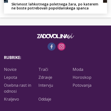
Skrivnost lahkotnega poletnega žara, po katerem
ne boste potrebovali popoldanskega spanca
RUBRIKE:
Novice
Trači
Moda
Lepota
Zdravje
Horoskop
Osebna rast in
Intervju
Potovanja
odnosi
Kraljevo
Oddaje