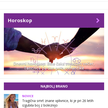
Horoskop
Dnevni horoskop: Bike čaka strasten večer,
Tehtnice pa dan poln romantike
NAJBOLJ BRANO
NOVICE
Tragična smrt znane vplivnice, ki je pri 26 letih
izgubila boj z boleznijo