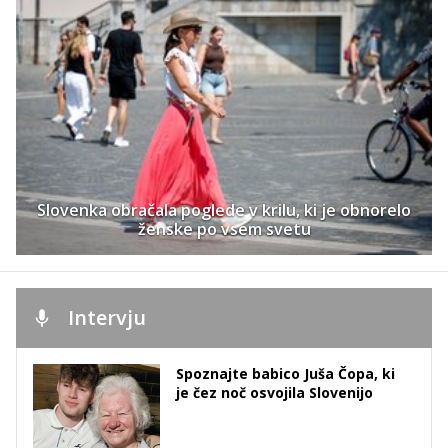
Slovenka obračala poglede v krilu, ki je obnorelo
ženske po vsem svetu
Intervju
Spoznajte babico Juša Čopa, ki
je čez noč osvojila Slovenijo