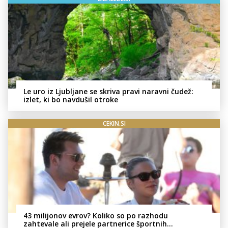
Le uro iz Ljubljane se skriva pravi naravni čudež:
izlet, ki bo navdušil otroke
CEKIN.SI
43 milijonov evrov? Koliko so po razhodu
zahtevale ali prejele partnerice športnih