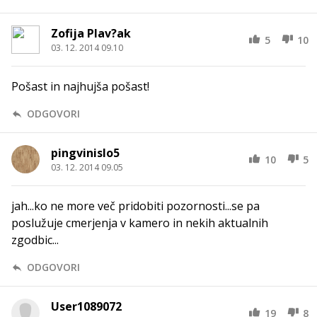
Zofija Plav?ak
5
10
03. 12. 2014 09.10
Pošast in najhujša pošast!
ODGOVORI
pingvinislo5
10
5
03. 12. 2014 09.05
jah...ko ne more več pridobiti pozornosti...se pa
poslužuje cmerjenja v kamero in nekih aktualnih
zgodbic...
ODGOVORI
User1089072
19
8