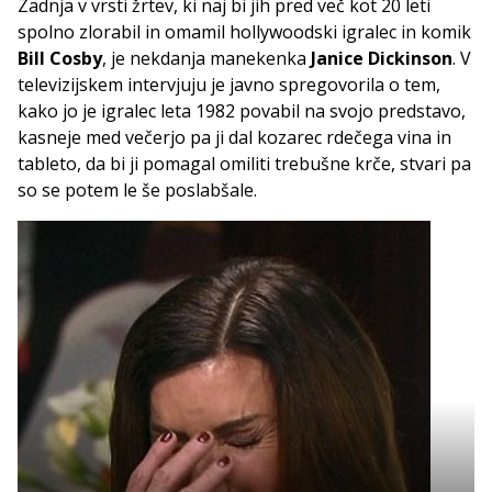
Zadnja v vrsti žrtev, ki naj bi jih pred več kot 20 leti
spolno zlorabil in omamil hollywoodski igralec in komik
Bill Cosby
, je nekdanja manekenka
Janice Dickinson
. V
televizijskem intervjuju je javno spregovorila o tem,
kako jo je igralec leta 1982 povabil na svojo predstavo,
kasneje med večerjo pa ji dal kozarec rdečega vina in
tableto, da bi ji pomagal omiliti trebušne krče, stvari pa
so se potem le še poslabšale.