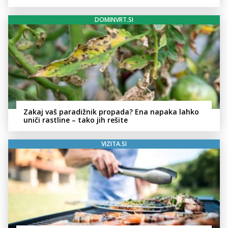
zvezdnikov
DOMINVRT.SI
Zakaj vaš paradižnik propada? Ena napaka lahko
uniči rastline – tako jih rešite
VIZITA.SI