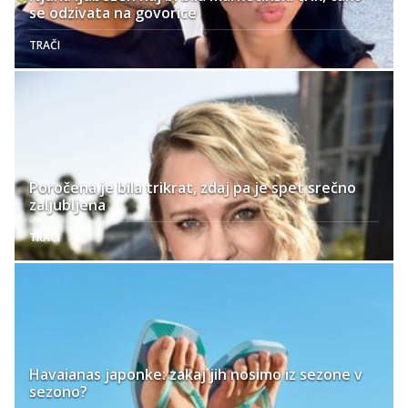
se odzivata na govorice
TRAČI
Poročena je bila trikrat, zdaj pa je spet srečno
zaljubljena
TRAČI
Havaianas japonke: zakaj jih nosimo iz sezone v
sezono?