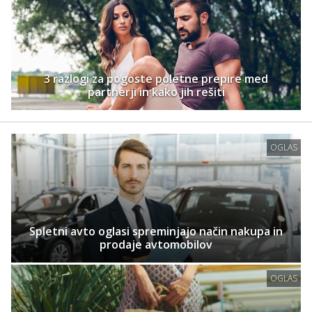
3 razlogi za pogoste poletne prepire med
partnerji in kako jih rešiti
OGLAS
Spletni avto oglasi spreminjajo način nakupa in
prodaje avtomobilov
OGLAS