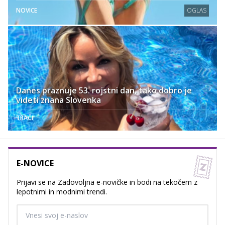
NOVICE
OGLAS
Danes praznuje 53. rojstni dan, tako dobro je
videti znana Slovenka
TRAČI
E-NOVICE
Prijavi se na Zadovoljna e-novičke in bodi na tekočem z
lepotnimi in modnimi trendi.