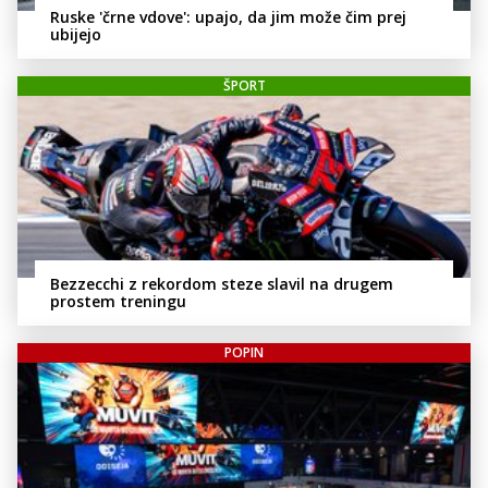
Ruske 'črne vdove': upajo, da jim može čim prej
ubijejo
ŠPORT
Bezzecchi z rekordom steze slavil na drugem
prostem treningu
POPIN