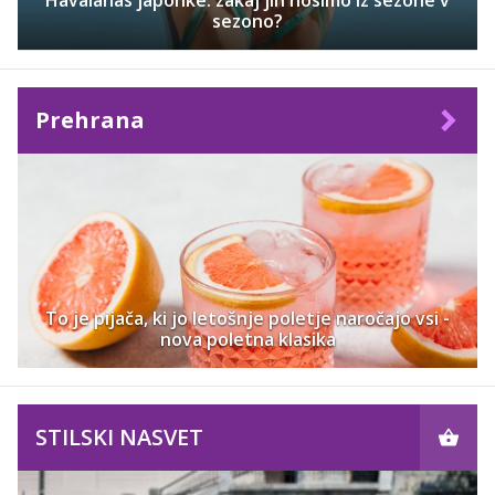
sezono?
Prehrana
To je pijača, ki jo letošnje poletje naročajo vsi -
nova poletna klasika
STILSKI NASVET