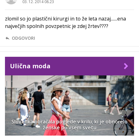
03. 12. 2014 08.23
zlomil so jo plastični kirurgi in to že leta nazaj.......ena
največjih spolnih povzpetnic je zdej žrtev????
ODGOVORI
Ulična moda
Slovenka obračala poglede v krilu, ki je obnorelo
ženske po vsem svetu