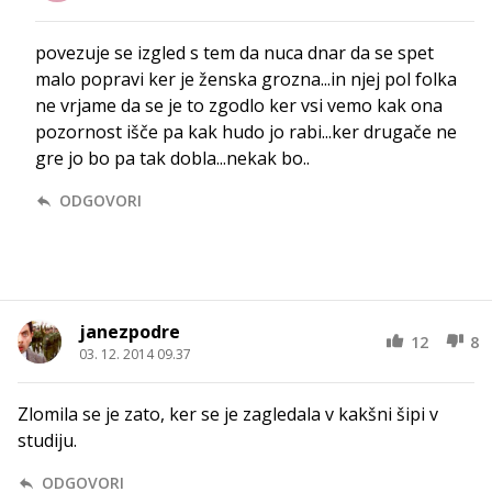
povezuje se izgled s tem da nuca dnar da se spet
malo popravi ker je ženska grozna...in njej pol folka
ne vrjame da se je to zgodlo ker vsi vemo kak ona
pozornost išče pa kak hudo jo rabi...ker drugače ne
gre jo bo pa tak dobla...nekak bo..
ODGOVORI
janezpodre
12
8
03. 12. 2014 09.37
Zlomila se je zato, ker se je zagledala v kakšni šipi v
studiju.
ODGOVORI