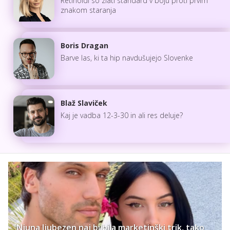
Retinoidi so zlati standard v boju proti prvim
znakom staranja
Boris Dragan
Barve las, ki ta hip navdušujejo Slovenke
Blaž Slaviček
Kaj je vadba 12-3-30 in ali res deluje?
Njuna ljubezen naj bi bila marketinški trik, tako