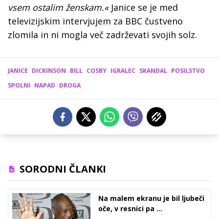
vsem ostalim ženskam.«
Janice se je med
televizijskim intervjujem za BBC čustveno
zlomila in ni mogla več zadrževati svojih solz.
JANICE
DICKINSON
BILL
COSBY
IGRALEC
SKANDAL
POSILSTVO
SPOLNI
NAPAD
DROGA
SORODNI ČLANKI
Na malem ekranu je bil ljubeči
oče, v resnici pa ...