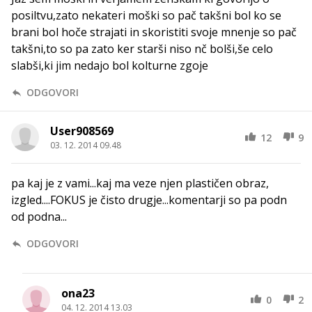
posiltvu,zato nekateri moški so pač takšni bol ko se
brani bol hoče strajati in skoristiti svoje mnenje so pač
takšni,to so pa zato ker starši niso nč bolši,še celo
slabši,ki jim nedajo bol kolturne zgoje
ODGOVORI
User908569
12
9
03. 12. 2014 09.48
pa kaj je z vami...kaj ma veze njen plastičen obraz,
izgled....FOKUS je čisto drugje...komentarji so pa podn
od podna...
ODGOVORI
ona23
0
2
04. 12. 2014 13.03