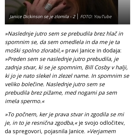
Janice Dickinson se je zlomila - 2
FOTO: YouTube
»Naslednje jutro sem se prebudila brez hlač in
spomnim se, da sem omedlela in da me je ta
moški spolno zlorabil,«
pravi Janice in dodaja:
»Preden sem se naslednje jutro prebudila, je
zadnja stvar, ki se je spomnim, Bill Cosby v halji,
ki jo je nato slekel in zlezel name. In spomnim se
veliko bolečine. Naslednje jutro sem se
prebudila brez pižame, med nogami pa sem
imela spermo.«
»To počnem, ker je prava stvar in zgodila se mi
je, in to je resnična zgodba,«
je svojo odločitev,
da spregovori, pojasnila Janice.
»Verjamem