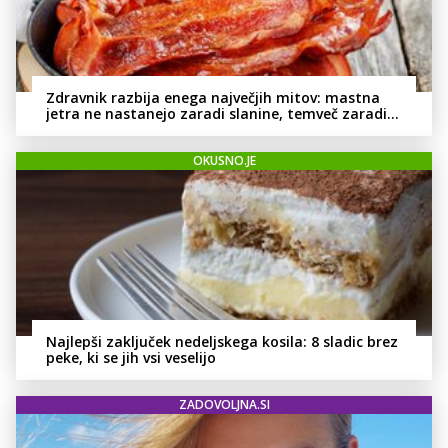
Zdravnik razbija enega največjih mitov: mastna
jetra ne nastanejo zaradi slanine, temveč zaradi
živila, ki ga imamo vsi radi
OKUSNO.JE
Najlepši zaključek nedeljskega kosila: 8 sladic brez
peke, ki se jih vsi veselijo
ZADOVOLJNA.SI