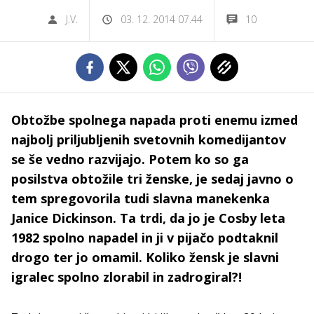
J.V.
03. 12. 2014 07.44
10
Obtožbe spolnega napada proti enemu izmed
najbolj priljubljenih svetovnih komedijantov
se še vedno razvijajo. Potem ko so ga
posilstva obtožile tri ženske, je sedaj javno o
tem spregovorila tudi slavna manekenka
Janice Dickinson. Ta trdi, da jo je Cosby leta
1982 spolno napadel in ji v pijačo podtaknil
drogo ter jo omamil. Koliko žensk je slavni
igralec spolno zlorabil in zadrogiral?!