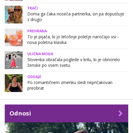
TRAČI
Doma ga čaka noseča partnerka, on pa dopustuje
z drugo
PREHRANA
To je pijača, ki jo letošnje poletje naročajo vsi -
nova poletna klasika
ULIČNA MODA
Slovenka obračala poglede v krilu, ki je obnorelo
ženske po vsem svetu
ODDAJE
Po romantičnem zmenku sledi nepričakovan
preobrat
Odnosi