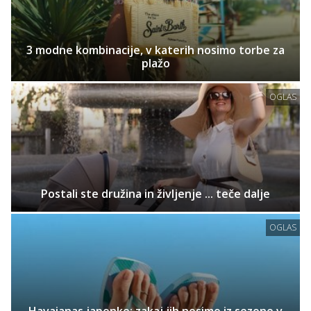
3 modne kombinacije, v katerih nosimo torbe za
plažo
OGLAS
Postali ste družina in življenje ... teče dalje
OGLAS
Havaianas japonke: zakaj jih nosimo iz sezone v