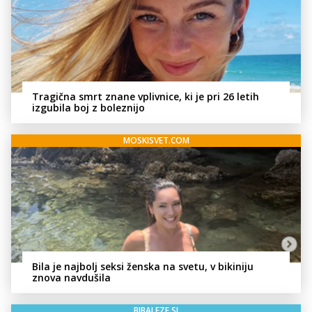
Tragična smrt znane vplivnice, ki je pri 26 letih
izgubila boj z boleznijo
MOSKISVET.COM
Bila je najbolj seksi ženska na svetu, v bikiniju
znova navdušila
BIBALEZE.SI