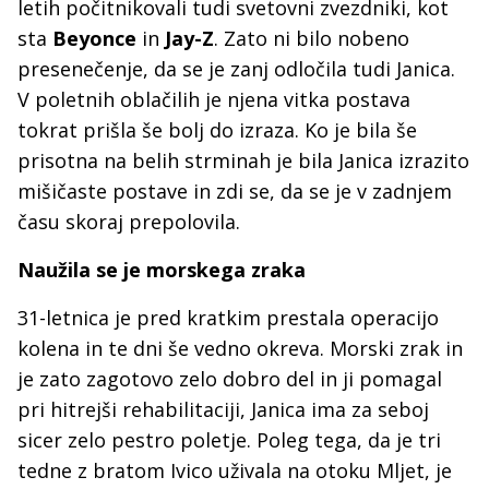
letih počitnikovali tudi svetovni zvezdniki, kot
sta
Beyonce
in
Jay-Z
. Zato ni bilo nobeno
presenečenje, da se je zanj odločila tudi Janica.
V poletnih oblačilih je njena vitka postava
tokrat prišla še bolj do izraza. Ko je bila še
prisotna na belih strminah je bila Janica izrazito
mišičaste postave in zdi se, da se je v zadnjem
času skoraj prepolovila.
Naužila se je morskega zraka
31-letnica je pred kratkim prestala operacijo
kolena in te dni še vedno okreva. Morski zrak in
je zato zagotovo zelo dobro del in ji pomagal
pri hitrejši rehabilitaciji, Janica ima za seboj
sicer zelo pestro poletje. Poleg tega, da je tri
tedne z bratom Ivico uživala na otoku Mljet, je