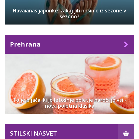
Havaianas japonke: zakaj jih nosimo iz sezone v
sezono?
Prehrana
To je pijača, ki jo letošnje poletje naročajo vsi -
nova poletna klasika
STILSKI NASVET