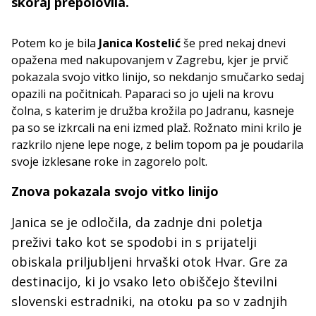
skoraj prepolovila.
Potem ko je bila
Janica Kostelić
še pred nekaj dnevi
opažena med nakupovanjem v Zagrebu, kjer je prvič
pokazala svojo vitko linijo, so nekdanjo smučarko sedaj
opazili na počitnicah. Paparaci so jo ujeli na krovu
čolna, s katerim je družba krožila po Jadranu, kasneje
pa so se izkrcali na eni izmed plaž. Rožnato mini krilo je
razkrilo njene lepe noge, z belim topom pa je poudarila
svoje izklesane roke in zagorelo polt.
Znova pokazala svojo vitko linijo
Janica se je odločila, da zadnje dni poletja
preživi tako kot se spodobi in s prijatelji
obiskala priljubljeni hrvaški otok Hvar. Gre za
destinacijo, ki jo vsako leto obiščejo številni
slovenski estradniki, na otoku pa so v zadnjih