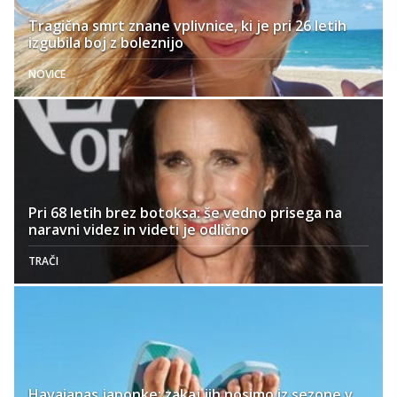
Tragična smrt znane vplivnice, ki je pri 26 letih
izgubila boj z boleznijo
NOVICE
Pri 68 letih brez botoksa: še vedno prisega na
naravni videz in videti je odlično
TRAČI
Havaianas japonke: zakaj jih nosimo iz sezone v