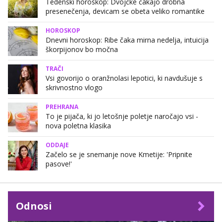
Tedenski horoskop: Dvojčke čakajo drobna
presenečenja, devicam se obeta veliko romantike
HOROSKOP
Dnevni horoskop: Ribe čaka mirna nedelja, intuicija
škorpijonov bo močna
TRAČI
Vsi govorijo o oranžnolasi lepotici, ki navdušuje s
skrivnostno vlogo
PREHRANA
To je pijača, ki jo letošnje poletje naročajo vsi -
nova poletna klasika
ODDAJE
Začelo se je snemanje nove Kmetije: 'Pripnite
pasove!'
Odnosi