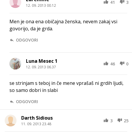
41
3
12. 09. 2013 00.12
Men je ona ena običajna ženska, nevem zakaj vsi
govorijo, da je grda.
ODGOVORI
Luna Mesec 1
46
0
12. 09. 2013 06.37
se strinjam s teboj in če mene vprašaš ni grdih ljudi,
so samo dobri in slabi
ODGOVORI
Darth Sidious
3
25
11. 09. 2013 23.48