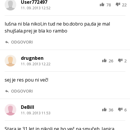
User772497
78
22
11. 09. 2013 12.52
lušna ni bla nikol,in tud ne bo.dobro pa,da je mal
shujšala.prej je bla ko rambo
ODGOVORI
drugnben
26
2
11. 09. 2013 12.22
sej je res pou ni več!
ODGOVORI
DeBill
36
6
11. 09. 2013 11.53
Stara je 31 let in nikoli ne bo več na smučeh. Janica