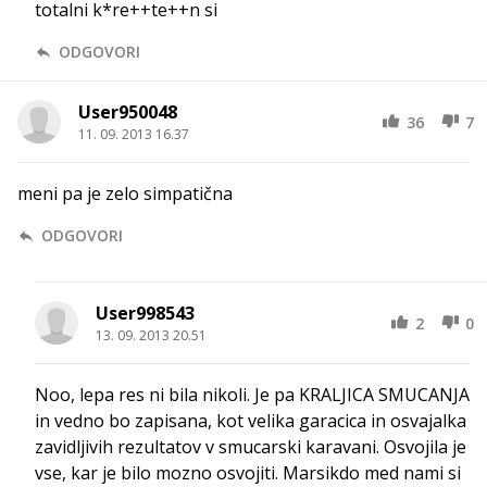
totalni k*re++te++n si
ODGOVORI
User950048
36
7
11. 09. 2013 16.37
meni pa je zelo simpatična
ODGOVORI
User998543
2
0
13. 09. 2013 20.51
Noo, lepa res ni bila nikoli. Je pa KRALJICA SMUCANJA
in vedno bo zapisana, kot velika garacica in osvajalka
zavidljivih rezultatov v smucarski karavani. Osvojila je
vse, kar je bilo mozno osvojiti. Marsikdo med nami si