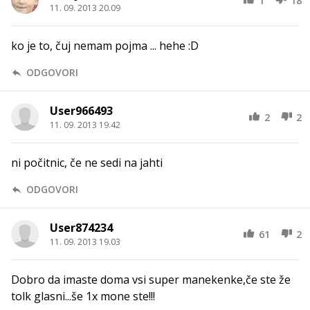
1
18
11. 09. 2013 20.09
ko je to, čuj nemam pojma ... hehe :D
ODGOVORI
User966493
2
2
11. 09. 2013 19.42
ni počitnic, če ne sedi na jahti
ODGOVORI
User874234
61
2
11. 09. 2013 19.03
Dobro da imaste doma vsi super manekenke,če ste že
tolk glasni...še 1x mone ste!!!