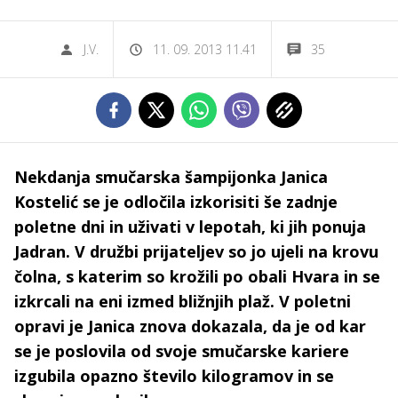
J.V.
11. 09. 2013 11.41
35
Nekdanja smučarska šampijonka Janica
Kostelić se je odločila izkorisiti še zadnje
poletne dni in uživati v lepotah, ki jih ponuja
Jadran. V družbi prijateljev so jo ujeli na krovu
čolna, s katerim so krožili po obali Hvara in se
izkrcali na eni izmed bližnjih plaž. V poletni
opravi je Janica znova dokazala, da je od kar
se je poslovila od svoje smučarske kariere
izgubila opazno število kilogramov in se