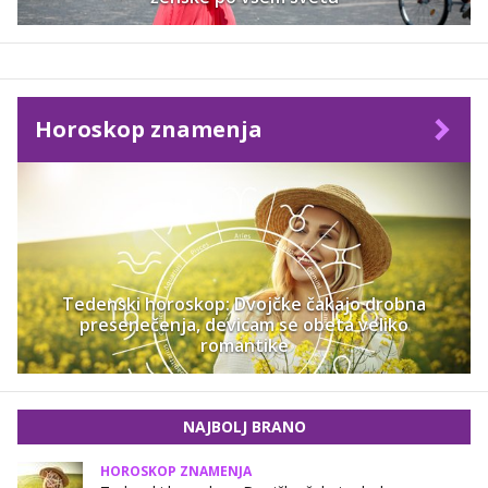
Horoskop znamenja
Tedenski horoskop: Dvojčke čakajo drobna
presenečenja, devicam se obeta veliko
romantike
NAJBOLJ BRANO
HOROSKOP ZNAMENJA