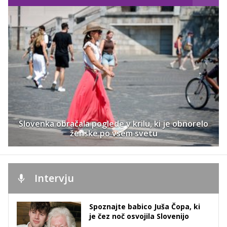
Slovenka obračala poglede v krilu, ki je obnorelo
ženske po vsem svetu
Intervju
Spoznajte babico Juša Čopa, ki
je čez noč osvojila Slovenijo