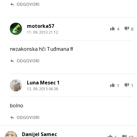
ODGOVORI
motorka57
4
8
11. 09. 2013 21.12
nezakonska hči Tuđmana !!!
ODGOVORI
Luna Mesec 1
1
1
12. 09. 2013 06.38
bolno
ODGOVORI
Danijel Samec