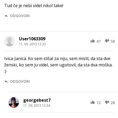
Tud če je nebi videl nikol take!
ODGOVORI
User1063309
47
58
11. 09. 2013 13.33
Ivica-Janica. Ko sem slišal za niju, sem mislil, da sta dve
ženski, ko sem ju videl, sem ugotovil, da sta dva moška.
:)
ODGOVORI
georgebest7
12
28
11. 09. 2013 13.34