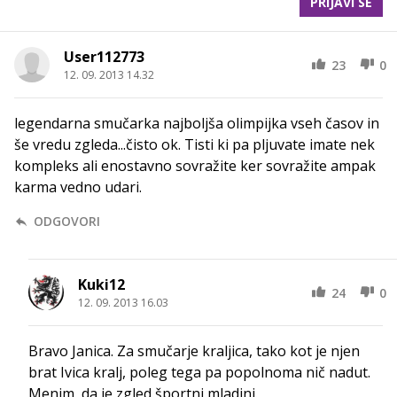
PRIJAVI SE
User112773
23
0
12. 09. 2013 14.32
legendarna smučarka najboljša olimpijka vseh časov in
še vredu zgleda...čisto ok. Tisti ki pa pljuvate imate nek
kompleks ali enostavno sovražite ker sovražite ampak
karma vedno udari.
ODGOVORI
Kuki12
24
0
12. 09. 2013 16.03
Bravo Janica. Za smučarje kraljica, tako kot je njen
brat Ivica kralj, poleg tega pa popolnoma nič nadut.
Menim, da je zgled športni mladini.