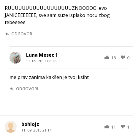
RUUUUUUUUUUUUUUUUUUZNOOOOO, evo
JANICEEEEEEE, sve sam suze isplako nocu zbog
tebeeeee
ODGOVORI
Luna Mesec 1
18
0
12. 09. 2013 06.38
me prav zanima kakšen je tvoj ksiht
ODGOVORI
bohlojz
11
1
11. 09. 2013 21.14