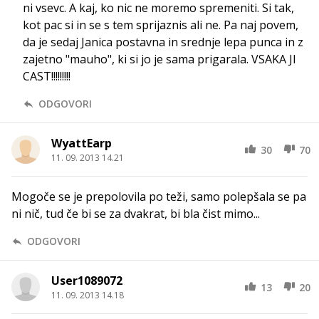
ni vsevc. A kaj, ko nic ne moremo spremeniti. Si tak,
kot pac si in se s tem sprijaznis ali ne. Pa naj povem,
da je sedaj Janica postavna in srednje lepa punca in z
zajetno "mauho", ki si jo je sama prigarala. VSAKA JI
CAST!!!!!!!!!
ODGOVORI
WyattEarp
30
70
11. 09. 2013 14.21
Mogoče se je prepolovila po teži, samo polepšala se pa
ni nič, tud če bi se za dvakrat, bi bla čist mimo...
ODGOVORI
User1089072
13
20
11. 09. 2013 14.18