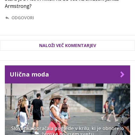
Armstrong?
ODGOVORI
NALOŽI VEČ KOMENTARJEV
Ulična moda
Slovenka obračala poglede v krilu, ki je obnorelo
ženske po vsem svetu