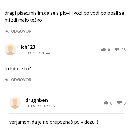
dragi pisec,mislim,da se s plovili vozi po vodi,po obali se
mi zdi malo težko
ODGOVORI
ich123
0
25
11. 09. 2013 20.44
In kdo je to?
ODGOVORI
drugnben
8
0
11. 09. 2013 20.46
verjamem da je ne prepoznaš po videzu :)