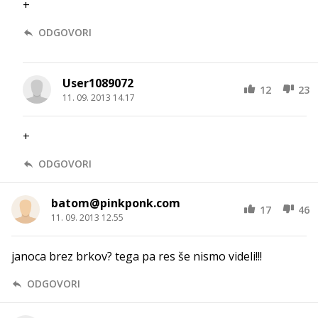
+
ODGOVORI
User1089072
12
23
11. 09. 2013 14.17
+
ODGOVORI
batom@pinkponk.com
17
46
11. 09. 2013 12.55
janoca brez brkov? tega pa res še nismo videli!!!
ODGOVORI