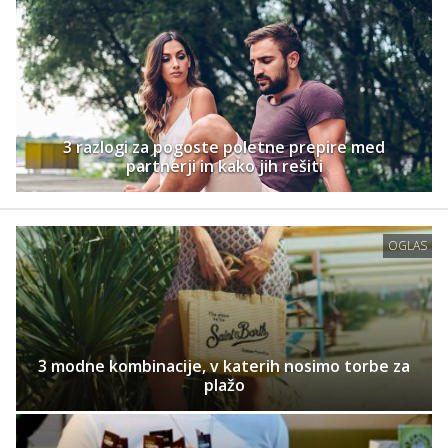
3 razlogi za pogoste poletne prepire med
partnerji in kako jih rešiti
OGLAS
3 modne kombinacije, v katerih nosimo torbe za
plažo