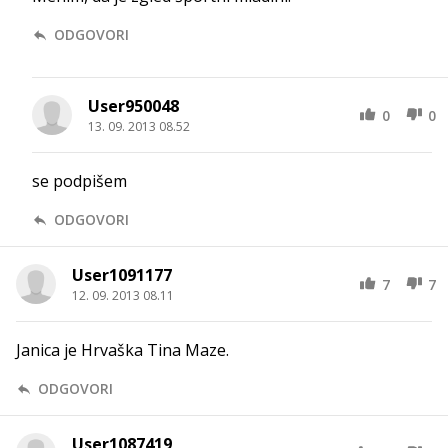
ODGOVORI
User950048
0
0
13. 09. 2013 08.52
se podpišem
ODGOVORI
User1091177
7
7
12. 09. 2013 08.11
Janica je Hrvaška Tina Maze.
ODGOVORI
User1087419