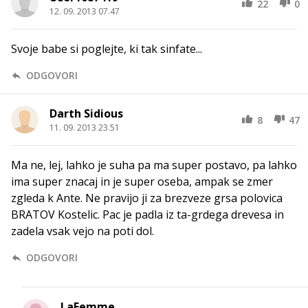
22
0
12. 09. 2013 07.47
Svoje babe si poglejte, ki tak sinfate...
ODGOVORI
Darth Sidious
8
47
11. 09. 2013 23.51
Ma ne, lej, lahko je suha pa ma super postavo, pa lahko
ima super znacaj in je super oseba, ampak se zmer
zgleda k Ante. Ne pravijo ji za brezveze grsa polovica
BRATOV Kostelic. Pac je padla iz ta-grdega drevesa in
zadela vsak vejo na poti dol.
ODGOVORI
LaFemme