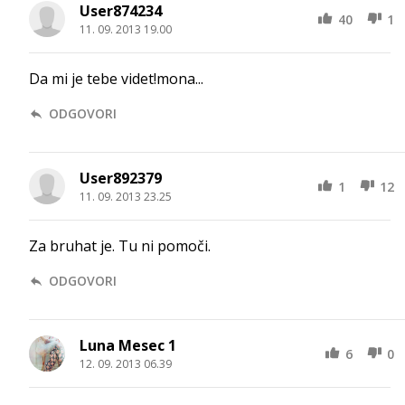
User874234
40
1
11. 09. 2013 19.00
Da mi je tebe videt!mona...
ODGOVORI
User892379
1
12
11. 09. 2013 23.25
Za bruhat je. Tu ni pomoči.
ODGOVORI
Luna Mesec 1
6
0
12. 09. 2013 06.39