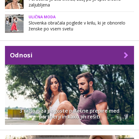
zaljubljena
ULIČNA MODA
Slovenka obračala poglede v krilu, ki je obnorelo
ženske po vsem svetu
Odnosi
3 razlogi za pogoste poletne prepire med
partnerji in kako jih rešiti