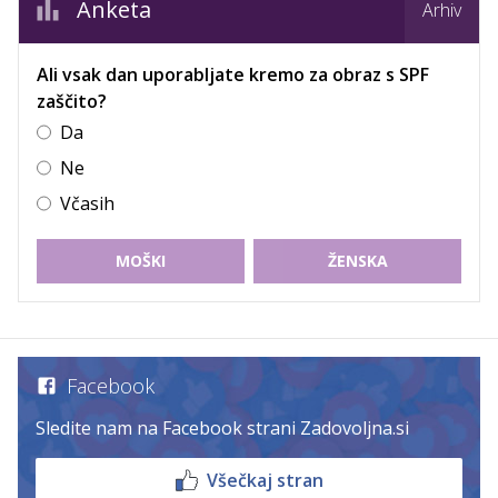
Anketa
Arhiv
Ali vsak dan uporabljate kremo za obraz s SPF
zaščito?
Da
Ne
Včasih
MOŠKI
ŽENSKA
Facebook
Sledite nam na Facebook strani Zadovoljna.si
Všečkaj stran