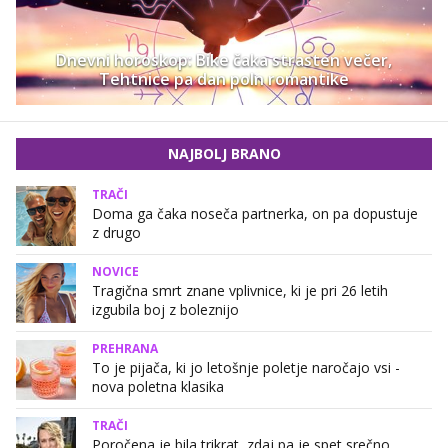
Dnevni horoskop: Bike čaka strasten večer,
Tehtnice pa dan poln romantike
NAJBOLJ BRANO
TRAČI
Doma ga čaka noseča partnerka, on pa dopustuje
z drugo
NOVICE
Tragična smrt znane vplivnice, ki je pri 26 letih
izgubila boj z boleznijo
PREHRANA
To je pijača, ki jo letošnje poletje naročajo vsi -
nova poletna klasika
TRAČI
Poročena je bila trikrat, zdaj pa je spet srečno