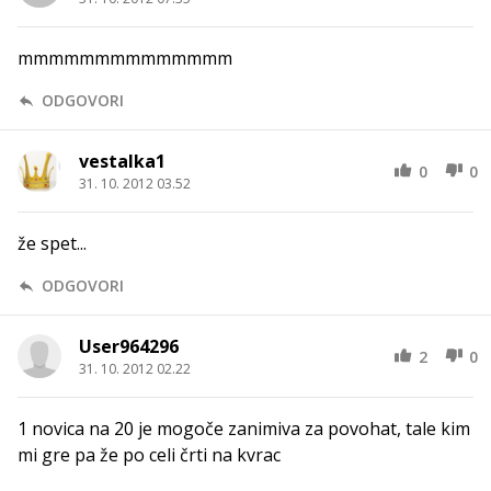
mmmmmmmmmmmmmm
ODGOVORI
vestalka1
0
0
31. 10. 2012 03.52
že spet...
ODGOVORI
User964296
2
0
31. 10. 2012 02.22
1 novica na 20 je mogoče zanimiva za povohat, tale kim
mi gre pa že po celi črti na kvrac