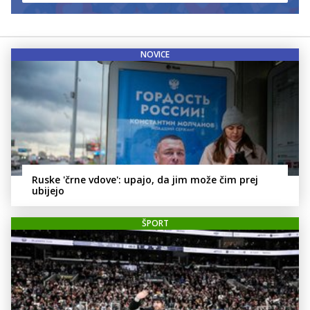
NOVICE
Ruske 'črne vdove': upajo, da jim može čim prej
ubijejo
ŠPORT