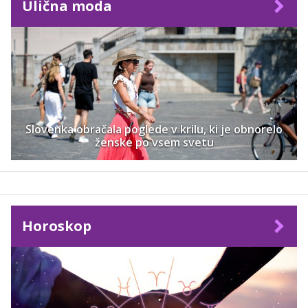
Ulična moda
Slovenka obračala poglede v krilu, ki je obnorelo
ženske po vsem svetu
Horoskop