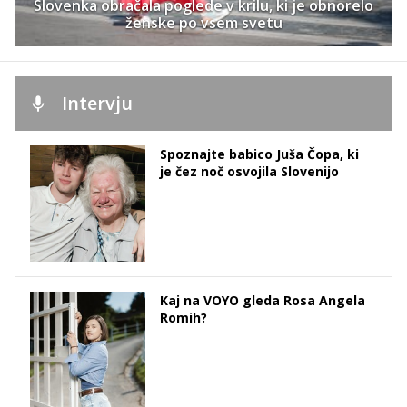
Slovenka obračala poglede v krilu, ki je obnorelo
ženske po vsem svetu
Intervju
Spoznajte babico Juša Čopa, ki
je čez noč osvojila Slovenijo
Kaj na VOYO gleda Rosa Angela
Romih?