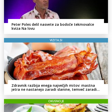
Peter Poles delil nasvete za bodoče tekmovalce
kviza Na lovu
VIZITA.SI
Zdravnik razbija enega največjih mitov: mastna
jetra ne nastanejo zaradi slanine, temveč zaradi
živila, ki ga imamo vsi radi
OKUSNO.JE