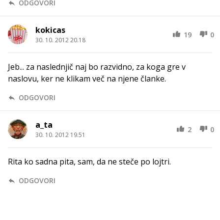
ODGOVORI
kokicas
19
0
30. 10. 2012 20.18
Jeb... za naslednjič naj bo razvidno, za koga gre v
naslovu, ker ne klikam več na njene članke.
ODGOVORI
a_ta
2
0
30. 10. 2012 19.51
Rita ko sadna pita, sam, da ne steče po lojtri.
ODGOVORI