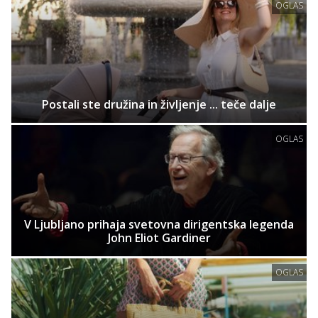
OGLAS
Postali ste družina in življenje ... teče dalje
OGLAS
V Ljubljano prihaja svetovna dirigentska legenda
John Eliot Gardiner
OGLAS