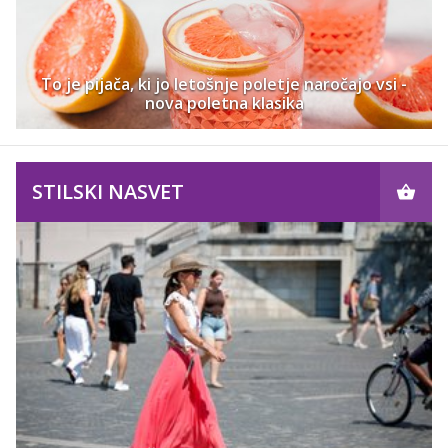
To je pijača, ki jo letošnje poletje naročajo vsi -
nova poletna klasika
STILSKI NASVET