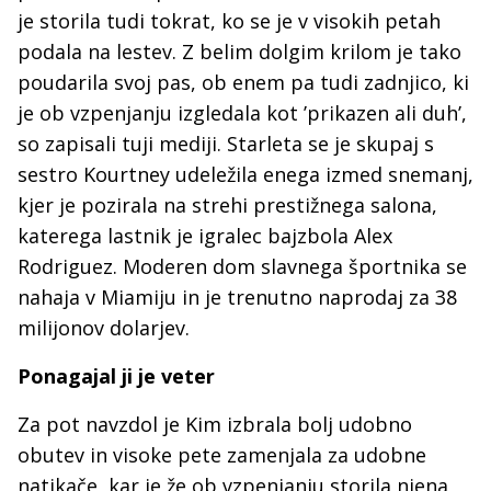
je storila tudi tokrat, ko se je v visokih petah
podala na lestev. Z belim dolgim krilom je tako
poudarila svoj pas, ob enem pa tudi zadnjico, ki
je ob vzpenjanju izgledala kot ’prikazen ali duh’,
so zapisali tuji mediji. Starleta se je skupaj s
sestro Kourtney udeležila enega izmed snemanj,
kjer je pozirala na strehi prestižnega salona,
katerega lastnik je igralec bajzbola Alex
Rodriguez. Moderen dom slavnega športnika se
nahaja v Miamiju in je trenutno naprodaj za 38
milijonov dolarjev.
Ponagajal ji je veter
Za pot navzdol je Kim izbrala bolj udobno
obutev in visoke pete zamenjala za udobne
natikače, kar je že ob vzpenjanju storila njena