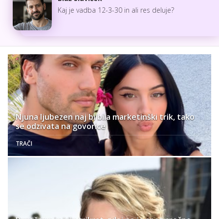
Kaj je vadba 12-3-30 in ali res deluje?
Njuna ljubezen naj bi bila marketinški trik, tako
se odzivata na govorice
TRAČI