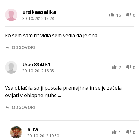
ursikaazalika
16
0
30. 10. 2012 17.28
ko sem sam rit vidla sem vedla da je ona
ODGOVORI
User834151
7
0
30. 10. 2012 16.35
Vsa oblačila so ji postala premajhna in se je začela
ovijati v ohlapne rjuhe ...
ODGOVORI
a_ta
1
0
30. 10. 2012 19.50