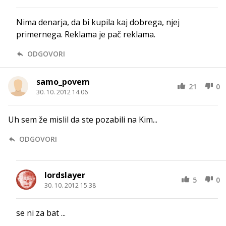
Nima denarja, da bi kupila kaj dobrega, njej
primernega. Reklama je pač reklama.
ODGOVORI
samo_povem
21
0
30. 10. 2012 14.06
Uh sem že mislil da ste pozabili na Kim...
ODGOVORI
lordslayer
5
0
30. 10. 2012 15.38
se ni za bat ...