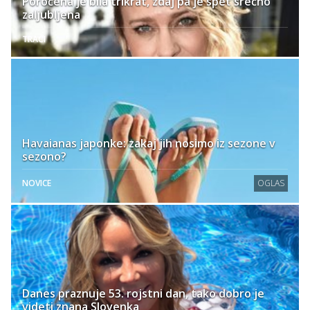
Poročena je bila trikrat, zdaj pa je spet srečno
zaljubljena
TRAČI
Havaianas japonke: zakaj jih nosimo iz sezone v
sezono?
NOVICE
OGLAS
Danes praznuje 53. rojstni dan, tako dobro je
videti znana Slovenka