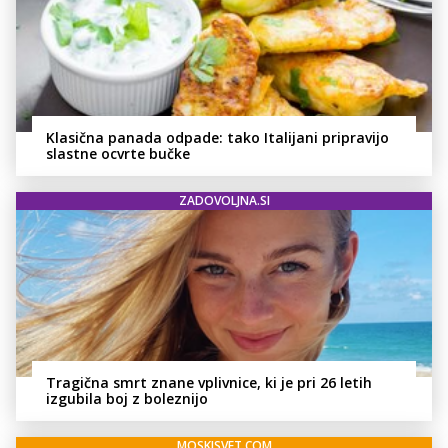
Klasična panada odpade: tako Italijani pripravijo
slastne ocvrte bučke
ZADOVOLJNA.SI
Tragična smrt znane vplivnice, ki je pri 26 letih
izgubila boj z boleznijo
MOSKISVET.COM