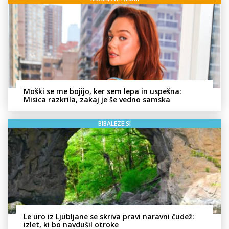
Moški se me bojijo, ker sem lepa in uspešna:
Misica razkrila, zakaj je še vedno samska
BIBALEZE.SI
Le uro iz Ljubljane se skriva pravi naravni čudež:
izlet, ki bo navdušil otroke