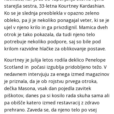
starejša sestra, 33-letna Kourtney Kardashian.
Ko se je slednja preoblekla v opazno zeleno
obleko, pa ji je nekoliko ponagajal veter, ki se je
ujel v njeno krilo in ga privzdignil. Mamica dveh
otrok je tako pokazala, da tudi njeno telo
potrebuje nekoliko podpore, saj so bile pod
krilom razvidne hlačke za oblikovanje postave.
Kourtney je julija letos rodila deklico Penelope
Scotland in počasi izgublja pridobljeno težo. V
nedavnem intervjuju za enega izmed magazinov
je priznala, da je ob rojstvu prvega otroka,
dečka Masona, vsak dan pojedla zavitek
piškotov, danes pa si kosilo rada skuha sama ali
pa obišče katero izmed restavracij z zdravo
prehrano. Zaveda se, da njeno telo po vsej