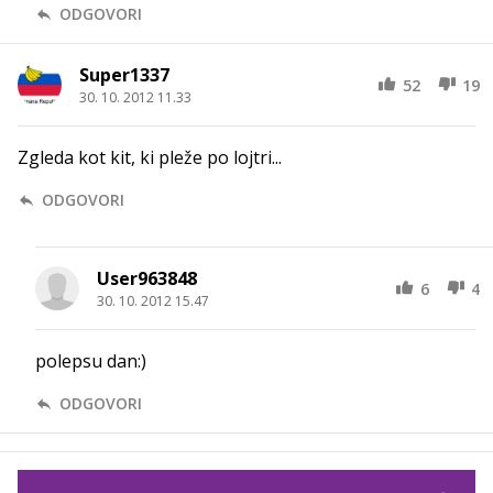
ODGOVORI
Super1337
52
19
30. 10. 2012 11.33
Zgleda kot kit, ki pleže po lojtri...
ODGOVORI
User963848
6
4
30. 10. 2012 15.47
polepsu dan:)
ODGOVORI