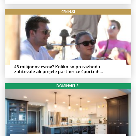
CEKIN.SI
43 milijonov evrov? Koliko so po razhodu
zahtevale ali prejele partnerice športnih
zvezdnikov
DOMINVRT.SI