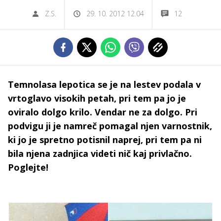
Z.S.
29. 10. 2012 12.04
12
Temnolasa lepotica se je na lestev podala v
vrtoglavo visokih petah, pri tem pa jo je
oviralo dolgo krilo. Vendar ne za dolgo. Pri
podvigu ji je namreč pomagal njen varnostnik,
ki jo je spretno potisnil naprej, pri tem pa ni
bila njena zadnjica videti nič kaj privlačno.
Poglejte!